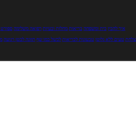
איך להכין
בית ומשפחה
בריאות
מחלות ובעיות
רפואה משלימה
ספורט ו
צלחת
טעים ללא גלוטן
טבעונות לבריאות
לבשל כמו שף
תזונה לבטן רגועה
מר