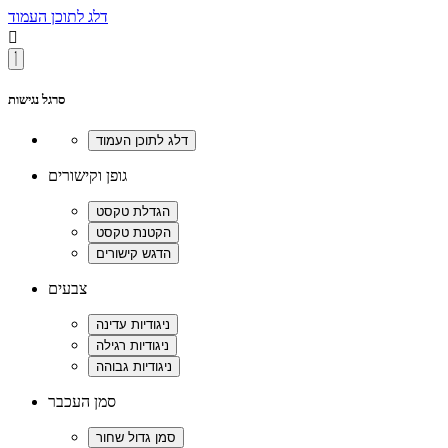
דלג לתוכן העמוד

סרגל נגישות
גופן וקישורים
צבעים
סמן העכבר