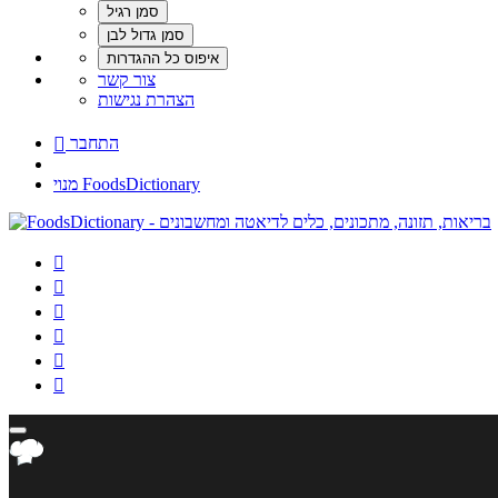
צור קשר
הצהרת נגישות
התחבר

מנוי FoodsDictionary





