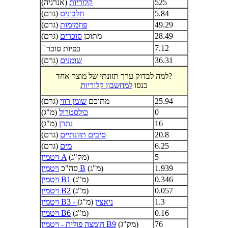
525
קלוריות
(אנרגיה)
5.84
חלבונים
(גרם)
49.29
פחמימות
(גרם)
28.49
מתוכן
סוכרים
(גרם)
7.12
כפיות סוכר

36.31
שומנים
(גרם)
למה לבדוק ערך תזונתי של מוצר אחד?
כנסו
למחשבון קלוריות
25.94
מתוכם
שומן רווי
(גרם)
0
כולסטרול
(מ"ג)
16
נתרן
(מ"ג)
20.8
סיבים תזונתיים
(גרם)
6.25
מים
(גרם)
5
(מק"ג)
ויטמין A
1.939
(מ"ג)
ויטמין B
סה"כ
0.346
(מ"ג)
ויטמין B1
0.057
(מ"ג)
ויטמין B2
1.3
ויטמין B3 - ניאצין
(מ"ג)
0.16
(מ"ג)
ויטמין B6
76
(מק"ג)
חומצה פולית - ויטמין B9