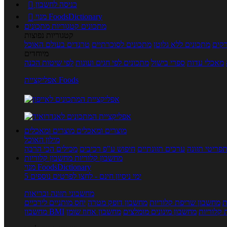
כניסה לחשבון

מנוי FoodsDictionary

מתכונים
קטגוריות מתכונים
קטגוריות נפוצות
קים
מתכונים ללא גלוטן
מתכונים לסוכרתיים
טרנדים בעולם האוכל
מיוחדים
מאכלי עדות
ספרי בישול
מתכונים לפי חגים ועונות
לפי שיטות הכנה
אפליקציית Foods
מוצרים ומאכלים
מוצרים ומאכלים
מילון האוכל
פריטי תזונה
ערכים תזונתיים
חיפוש ע"פ רכיבים
מכילים הכי הרבה
מחשבון קלוריות
מחשבון קלוריות
מנוי FoodsDictionary
5 ימי ניסיון חינם - לחצו לפרטים נוספים
מחשבוני תזונה ובריאות
ת
מחשבון שריפת קלוריות
מחשבון דופק מטרה
יחס מותניים לירכיים
 קלוריות
מחשבון מינונים מומלצים
מחשבון אחוז שומן
מחשבון BMI