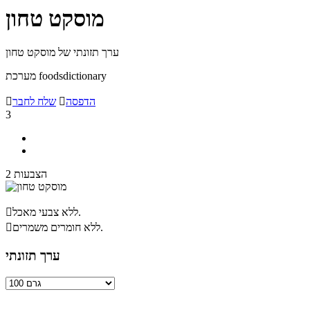
מוסקט טחון
ערך תזונתי של מוסקט טחון
מערכת foodsdictionary
הדפסה

שלח לחבר

3
2 הצבעות
ללא צבעי מאכל.

ללא חומרים משמרים.

ערך תזונתי