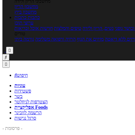
מחשבוני הריון ולידה
מחשבון הריון
מחשבון ביוץ
כתבות
כתבות
ערוצי תוכן
כושר גופני
נשים, הריון ולידה
טיפים והמלצות
חדשות אוכל ובריאות
טורים
זים ללא דיאטה
מזיזים את הגוף
הרזיה ורפואה משלימה
גורמה ביתי



חיפוש

עוגיות
פשטידות
בשר
הצטרפות לניוזלטר
אפליקציית Foods
הרשמה לוובינר
סרגל נגישות
- פרסומת -