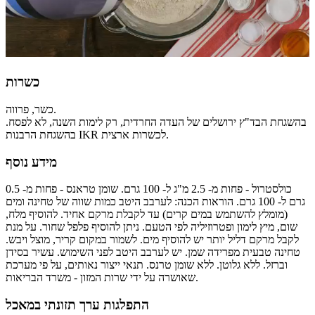
כשרות
כשר, פרווה.
בהשגחת הבד"ץ ירושלים של העדה החרדית, רק לימות השנה, לא לפסח.
בהשגחת הרבנות IKR לכשרות ארצית.
מידע נוסף
כולסטרול - פחות מ- 2.5 מ"ג ל- 100 גרם. שומן טראנס - פחות מ- 0.5
גרם ל- 100 גרם. הוראות הכנה: לערבב היטב כמות שווה של טחינה ומים
(מומלץ להשתמש במים קרים) עד לקבלת מרקם אחיד. להוסיף מלח,
שום, מיץ לימון ופטרוזיליה לפי הטעם. ניתן להוסיף פלפל שחור. על מנת
לקבל מרקם דליל יותר יש להוסיף מים. לשמור במקום קריר, מוצל ויבש.
טחינה טבעית מפרידה שמן. יש לערבב היטב לפני השימוש. עשיר בסידן
וברזל. ללא גלוטן. ללא שומן טרנס. תנאי ייצור נאותים, על פי מערכת
שאושרה על ידי שרות המזון - משרד הבריאות.
התפלגות ערך תזונתי במאכל