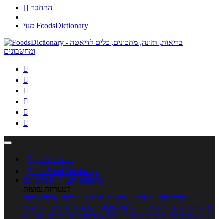
התחבר

מנוי FoodsDictionary






כניסה לחשבון

מנוי FoodsDictionary

מתכונים
קטגוריות מתכונים
קטגוריות נפוצות
מתכוני סלטים
מתכוני פשטידות
מתכוני עוגות
אוכל צמחוני
מתכונים לטבעוניים
אפייה
מוקפץ
עוגיות
פסטה
מתכוני עוף
מתכוני
בשר
מתכוני ילדים
מרקים
מתכונים ללא גלוטן
מתכונים לסוכרתיים