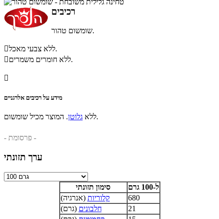
רכיבים
שומשום טהור.
ללא צבעי מאכל.

ללא חומרים משמרים.


מידע על רכיבים אלרגניים
. המוצר מכיל שומשום.
ללא
גלוטן
- פרסומת -
ערך תזונתי
ל-100 גרם
סימון תזונתי
680
קלוריות
(אנרגיה)
21
חלבונים
(גרם)