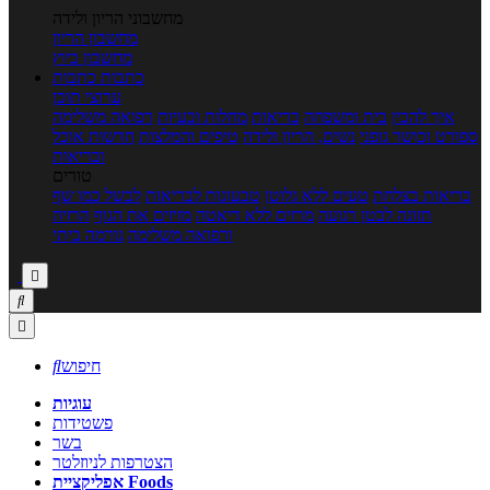
מחשבוני הריון ולידה
מחשבון הריון
מחשבון ביוץ
כתבות
כתבות
ערוצי תוכן
איך להכין
בית ומשפחה
בריאות
מחלות ובעיות
רפואה משלימה
ספורט וכושר גופני
נשים, הריון ולידה
טיפים והמלצות
חדשות אוכל
ובריאות
טורים
בריאות בצלחת
טעים ללא גלוטן
טבעונות לבריאות
לבשל כמו שף
תזונה לבטן רגועה
מרזים ללא דיאטה
מזיזים את הגוף
הרזיה
ורפואה משלימה
גורמה ביתי



חיפוש

עוגיות
פשטידות
בשר
הצטרפות לניוזלטר
אפליקציית Foods