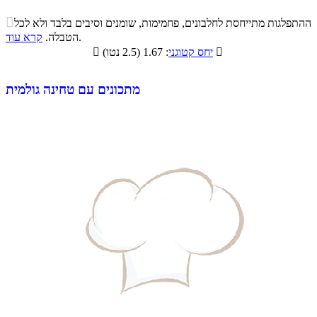
התפלגות ערך תזונתי במאכל

ההתפלגות מתייחסת לחלבונים, פחמימות, שומנים וסיבים בלבד ולא לכל
סיבים
.
הטבלה.
קרא עוד
פחמימות
חלבונים
שומנים
תזונתיים

: 1.67 (2.5 נטו)
יחס קטוגני

11.1%
55.6%
19.4%
13.9%
מתכונים עם טחינה גולמית