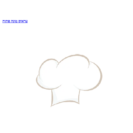
עראיס טונה פתוח