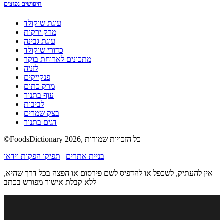
חיפושים נפוצים
עוגת שוקולד
מרק ירקות
עוגת גבינה
כדורי שוקולד
מתכונים לארוחת בוקר
לזניה
פנקייקים
מרק כתום
עוף בתנור
לביבות
בצק שמרים
דגים בתנור
©FoodsDictionary 2026, כל הזכויות שמורות
בניית אתרים
|
תפיקו הפקות וידאו
אין להעתיק, לשכפל או להדפיס לשם פירסום או הפצה בכל דרך שהיא,
ללא קבלת אישור מפורש בכתב