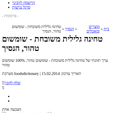
הרשמה לוובינר
סרגל נגישות
- פרסומת -
מוצרים
טחינה גלילית משובחת - שומשום
בית
»
»
הנסיך
»
ומאכלים
טהור, הנסיך
טחינה גלילית משובחת - שומשום
טהור, הנסיך
ערך תזונתי של טחינה גלילית משובחת - שומשום טהור, 100% שומשום
טהור
מערכת foodsdictionary | תאריך עדכון: 15.02.2014
שלח לחבר

5
הצבעה אחת