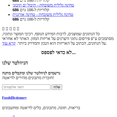
קלוריות ל-100 גרם
684
טחינה גלילית משובחת - תיבול ים תיכוני
קלוריות ל-100 גרם
686
טחינה גלילית משובחת - טחינה אורגנית
קלוריות ל-100 גרם
686





כל הנתונים שמוצגים, לרבות המידע הנוסף, רכיבי המוצר ונתוניו,
מסתמכים ע"פ פירסום נתוני היצרנים על אריזות המזון. האתר לא אחראי
.
על הנתונים, הכתוב על האריזות הוא הנכון והמדויק ביותר.
קרא עוד
לא כדאי לפספס...
הניוזלטר שלנו
נרשמים לניוזלטר שלנו ומקבלים מתנה
חוברת מתכונים מהירים לדיאטה!
FoodsDictionary
בריאות, תזונה, מתכונים, כלים לדיאטה ומחשבונים