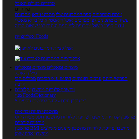
טרנדים בעולם האוכל
מיוחדים
מנתח המתכונים
ספר המתכונים שלי
מתכוני וידאו
מתכונים
עשירים
מתכונים לפי מצרכים
אוכל דיאטטי
אוכל בריא
מאכלי
עדות
ספרי בישול
מתכונים לפי חגים ועונות
לפי שיטות הכנה
אפליקציית Foods
מוצרים ומאכלים
מוצרים ומאכלים
מילון האוכל
תפריטי תזונה
ערכים תזונתיים
חיפוש ע"פ רכיבים
מכילים הכי
הרבה
מחשבון קלוריות
מחשבון קלוריות
מנוי FoodsDictionary
5 ימי ניסיון חינם - לחצו לפרטים נוספים
מחשבוני תזונה ובריאות
מחשבון קלוריות
מחשבון שריפת קלוריות
מחשבון דופק מטרה
יחס
מותניים לירכיים
מחשבון צריכת קלוריות
מחשבון מינונים מומלצים
מחשבון BMI
מחשבון אחוז שומן