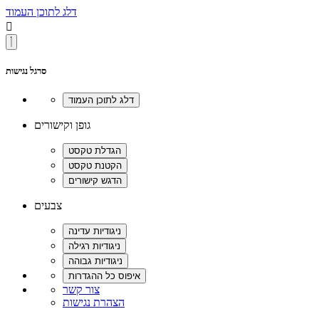
דלג לתוכן העמוד

סרגל נגישות
גופן וקישורים
צבעים
צור קשר
הצהרת נגישות