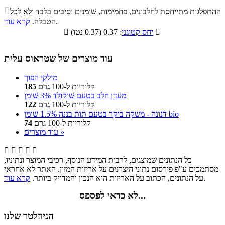
התפלגות ערך תזונתי במאכל

ההתפלגות מתייחסת לחלבונים, פחמימות, שומנים וסיבים בלבד ולא לכל
סיבים
.
הטבלה.
קרא עוד
פחמימות
חלבונים
שומנים
תזונתיים

: 0.37 (0.37 נטו)
יחס קטוגני

0%
27%
11.6%
61.4%
עוד מוצרים של שטראוס עלית
מילקי הפוך
קלוריות ל-100 גרם
185
מעדן חלב בטעם שוקולד 3% שומן
קלוריות ל-100 גרם
122
דנונה - משקה בוקר בטעם תות בננה 1.5% שומן bio
קלוריות ל-100 גרם
74
עוד מוצרים »





כל הנתונים שמוצגים, לרבות המידע הנוסף, רכיבי המוצר ונתוניו,
מסתמכים ע"פ פירסום נתוני היצרנים על אריזות המזון. האתר לא אחראי
.
על הנתונים, הכתוב על האריזות הוא הנכון והמדויק ביותר.
קרא עוד
לא כדאי לפספס...
הניוזלטר שלנו