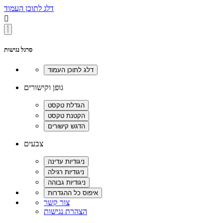
דלג לתוכן העמוד

סרגל נגישות
גופן וקישורים
צבעים
צור קשר
הצהרת נגישות