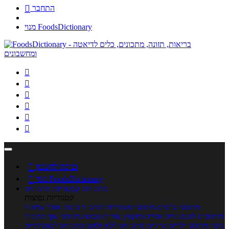
התחבר

מנוי FoodsDictionary






כניסה לחשבון

מנוי FoodsDictionary

מתכונים
קטגוריות מתכונים
קטגוריות נפוצות
מתכוני סלטים
מתכוני פשטידות
מתכוני עוגות
אוכל צמחוני
מתכונים לטבעוניים
אפייה
מוקפץ
עוגיות
פסטה
מתכוני עוף
מתכוני
בשר
מתכוני ילדים
מרקים
מתכונים ללא גלוטן
מתכונים לסוכרתיים