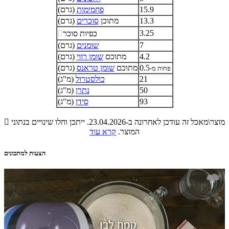
15.9
פחמימות
(גרם)
13.3
מתוכן
סוכרים
(גרם)
3.25
כפיות סוכר

7
שומנים
(גרם)
4.2
מתוכם
שומן רווי
(גרם)
0.5
מתוכם
שומן טראנס
(גרם)
פחות מ-
21
כולסטרול
(מ"ג)
50
נתרן
(מ"ג)
93
סידן
(מ"ג)
מוצר\מאכל זה עודכן לאחרונה ב-23.04.2026. ייתכן וחלו שינויים בנתוני

המוצר.
קרא עוד
הצעות למתכונים