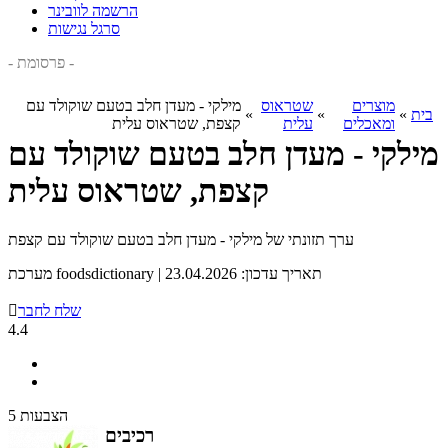
הרשמה לוובינר
סרגל נגישות
- פרסומת -
מוצרים
שטראוס
מילקי - מעדן חלב בטעם שוקולד עם
בית
»
»
»
ומאכלים
עלית
קצפת, שטראוס עלית
מילקי - מעדן חלב בטעם שוקולד עם
קצפת, שטראוס עלית
ערך תזונתי של מילקי - מעדן חלב בטעם שוקולד עם קצפת
מערכת foodsdictionary | תאריך עדכון: 23.04.2026
שלח לחבר

4.4
5 הצבעות
רכיבים