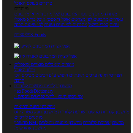
טרנדים בעולם האוכל
מיוחדים
מנתח המתכונים
ספר המתכונים שלי
מתכוני וידאו
מתכונים
עשירים
מתכונים לפי מצרכים
אוכל דיאטטי
אוכל בריא
מאכלי
עדות
ספרי בישול
מתכונים לפי חגים ועונות
לפי שיטות הכנה
אפליקציית Foods
מוצרים ומאכלים
מוצרים ומאכלים
מילון האוכל
תפריטי תזונה
ערכים תזונתיים
חיפוש ע"פ רכיבים
מכילים הכי
הרבה
מחשבון קלוריות
מחשבון קלוריות
מנוי FoodsDictionary
5 ימי ניסיון חינם - לחצו לפרטים נוספים
מחשבוני תזונה ובריאות
מחשבון קלוריות
מחשבון שריפת קלוריות
מחשבון דופק מטרה
יחס
מותניים לירכיים
מחשבון צריכת קלוריות
מחשבון מינונים מומלצים
מחשבון BMI
מחשבון אחוז שומן