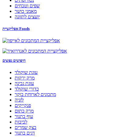
נטורופתים
שפים וטבחים
מאמני כושר
יועצים לתזונה
אפליקציית Foods
חיפושים נפוצים
עוגת שוקולד
מרק ירקות
עוגת גבינה
כדורי שוקולד
מתכונים לארוחת בוקר
לזניה
פנקייקים
מרק כתום
עוף בתנור
לביבות
בצק שמרים
דגים בתנור