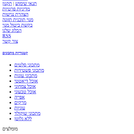
תנאי שימוש
|
תקנון
מדיניות פרטיות
הצהרת נגישות
מנוי תוכנית תזונה
בקשת ביטול מנוי
הבלוג שלנו
RSS
צור קשר
קטגוריות מתכונים
מתכוני סלטים
מתכוני פשטידות
מתכוני עוגות
אוכל דיאטטי
אוכל צמחוני
אוכל טבעוני
אפייה
מרקים
עוגיות
מתכוני שוקולד
ללא גלוטן
מומלצים