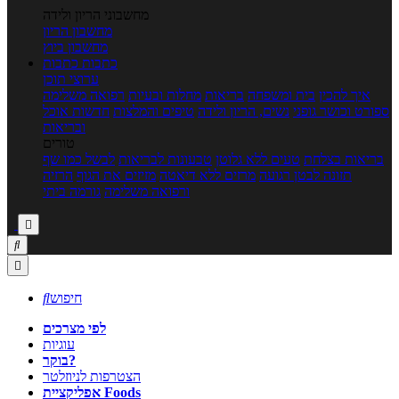
מחשבוני הריון ולידה
מחשבון הריון
מחשבון ביוץ
כתבות
כתבות
ערוצי תוכן
איך להכין
בית ומשפחה
בריאות
מחלות ובעיות
רפואה משלימה
ספורט וכושר גופני
נשים, הריון ולידה
טיפים והמלצות
חדשות אוכל
ובריאות
טורים
בריאות בצלחת
טעים ללא גלוטן
טבעונות לבריאות
לבשל כמו שף
תזונה לבטן רגועה
מרזים ללא דיאטה
מזיזים את הגוף
הרזיה
ורפואה משלימה
גורמה ביתי



חיפוש

לפי מצרכים
עוגיות
בוקר?
הצטרפות לניוזלטר
אפליקציית Foods