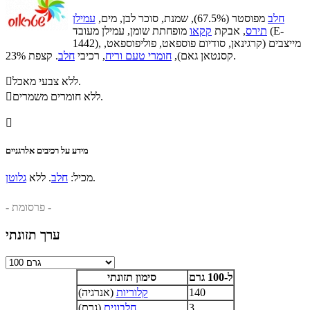
חלב
מפוסטר (67.5%), שמנת, סוכר לבן, מים,
עמילן
תירס
, אבקת
קקאו
מופחתת שומן, עמילן מעובד (E-
1442), מייצבים (קרגינאן, סודיום פוספאט, פוליפוספאט,
. קצפת 23%.
קסנטאן גאם),
חומרי טעם וריח
, רכיבי
חלב
ללא צבעי מאכל.

ללא חומרים משמרים.


מידע על רכיבים אלרגניים
.
מכיל:
חלב
. ללא
גלוטן
- פרסומת -
ערך תזונתי
ל-100 גרם
סימון תזונתי
140
קלוריות
(אנרגיה)
3
חלבונים
(גרם)