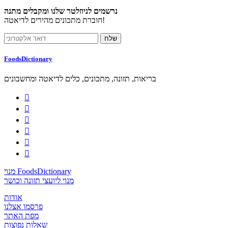
נרשמים לניוזלטר שלנו ומקבלים מתנה
חוברת מתכונים מהירים לדיאטה!
FoodsDictionary
בריאות, תזונה, מתכונים, כלים לדיאטה ומחשבונים






מנוי FoodsDictionary
מנוי ליועצי תזונה וכושר
אודות
פרסמו אצלנו
מפת האתר
שאלות נפוצות