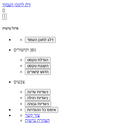
דלג לתוכן העמוד

סרגל נגישות
גופן וקישורים
צבעים
צור קשר
הצהרת נגישות