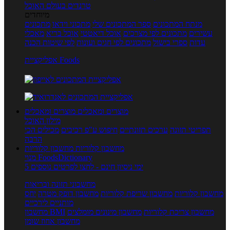
טרנדים בעולם האוכל
מיוחדים
מנתח המתכונים
ספר המתכונים שלי
מתכוני וידאו
מתכונים
עשירים
מתכונים לפי מצרכים
אוכל דיאטטי
אוכל בריא
מאכלי
עדות
ספרי בישול
מתכונים לפי חגים ועונות
לפי שיטות הכנה
אפליקציית Foods
מוצרים ומאכלים
מוצרים ומאכלים
מילון האוכל
תפריטי תזונה
ערכים תזונתיים
חיפוש ע"פ רכיבים
מכילים הכי
הרבה
מחשבון קלוריות
מחשבון קלוריות
מנוי FoodsDictionary
5 ימי ניסיון חינם - לחצו לפרטים נוספים
מחשבוני תזונה ובריאות
מחשבון קלוריות
מחשבון שריפת קלוריות
מחשבון דופק מטרה
יחס
מותניים לירכיים
מחשבון צריכת קלוריות
מחשבון מינונים מומלצים
מחשבון BMI
מחשבון אחוז שומן