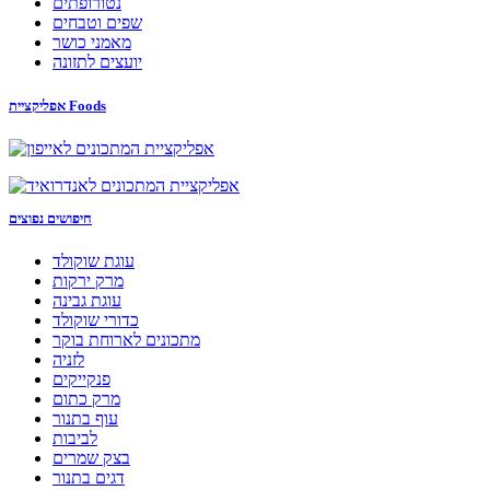
נטורופתים
שפים וטבחים
מאמני כושר
יועצים לתזונה
אפליקציית Foods
חיפושים נפוצים
עוגת שוקולד
מרק ירקות
עוגת גבינה
כדורי שוקולד
מתכונים לארוחת בוקר
לזניה
פנקייקים
מרק כתום
עוף בתנור
לביבות
בצק שמרים
דגים בתנור