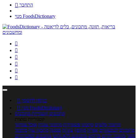
התחבר

מנוי FoodsDictionary






כניסה לחשבון

מנוי FoodsDictionary

מתכונים
קטגוריות מתכונים
קטגוריות נפוצות
מתכוני סלטים
מתכוני פשטידות
מתכוני עוגות
אוכל צמחוני
מתכונים לטבעוניים
אפייה
מוקפץ
עוגיות
פסטה
מתכוני עוף
מתכוני
בשר
מתכוני ילדים
מרקים
מתכונים ללא גלוטן
מתכונים לסוכרתיים