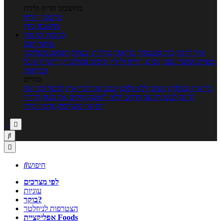
מחשבוני הריון ולידה
מחשבון הריון
מחשבון ביוץ
כתבות
כתבות
ערוצי תוכן
איך להכין
בית ומשפחה
בריאות
מחלות ובעיות
רפואה משלימה
ספורט וכושר גופני
נשים, הריון ולידה
טיפים והמלצות
חדשות אוכל
ובריאות
טורים
בריאות בצלחת
טעים ללא גלוטן
טבעונות לבריאות
לבשל כמו שף
תזונה לבטן רגועה
מרזים ללא דיאטה
מזיזים את הגוף
הרזיה
ורפואה משלימה
גורמה ביתי



חיפוש

לפי מצרכים
עוגיות
בוקר?
הצטרפות לניוזלטר
אפליקציית Foods