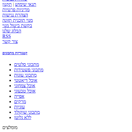
תנאי שימוש
|
תקנון
מדיניות פרטיות
הצהרת נגישות
מנוי תוכנית תזונה
בקשת ביטול מנוי
הבלוג שלנו
RSS
צור קשר
קטגוריות מתכונים
מתכוני סלטים
מתכוני פשטידות
מתכוני עוגות
אוכל דיאטטי
אוכל צמחוני
אוכל טבעוני
אפייה
מרקים
עוגיות
מתכוני שוקולד
ללא גלוטן
מומלצים