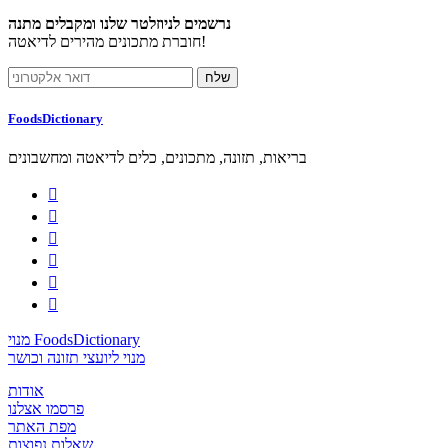
נרשמים לניוזלטר שלנו ומקבלים מתנה
חוברת מתכונים מהירים לדיאטה!
FoodsDictionary
בריאות, תזונה, מתכונים, כלים לדיאטה ומחשבונים






מנוי FoodsDictionary
מנוי ליועצי תזונה וכושר
אודות
פרסמו אצלנו
מפת האתר
שאלות נפוצות