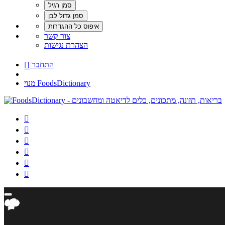
צור קשר
הצהרת נגישות
התחבר

מנוי FoodsDictionary





