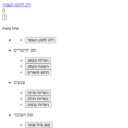
דלג לתוכן העמוד

סרגל נגישות
גופן וקישורים
צבעים
סמן העכבר