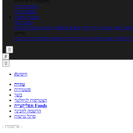
מחשבוני הריון ולידה
מחשבון הריון
מחשבון ביוץ
כתבות
כתבות
ערוצי תוכן
כושר גופני
נשים, הריון ולידה
טיפים והמלצות
חדשות אוכל ובריאות
טורים
זים ללא דיאטה
מזיזים את הגוף
הרזיה ורפואה משלימה
גורמה ביתי



חיפוש

עוגיות
פשטידות
בשר
הצטרפות לניוזלטר
אפליקציית Foods
הרשמה לוובינר
סרגל נגישות
- פרסומת -