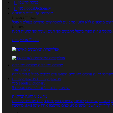
כניסה לחשבון

מנוי FoodsDictionary

מתכונים
קטגוריות מתכונים
קטגוריות נפוצות
קים
מתכונים ללא גלוטן
מתכונים לסוכרתיים
טרנדים בעולם האוכל
מיוחדים
מאכלי עדות
ספרי בישול
מתכונים לפי חגים ועונות
לפי שיטות הכנה
אפליקציית Foods
מוצרים ומאכלים
מוצרים ומאכלים
מילון האוכל
פריטי תזונה
ערכים תזונתיים
חיפוש ע"פ רכיבים
מכילים הכי הרבה
מחשבון קלוריות
מחשבון קלוריות
מנוי FoodsDictionary
5 ימי ניסיון חינם - לחצו לפרטים נוספים
מחשבוני תזונה ובריאות
ת
מחשבון שריפת קלוריות
מחשבון דופק מטרה
יחס מותניים לירכיים
 קלוריות
מחשבון מינונים מומלצים
מחשבון אחוז שומן
מחשבון BMI