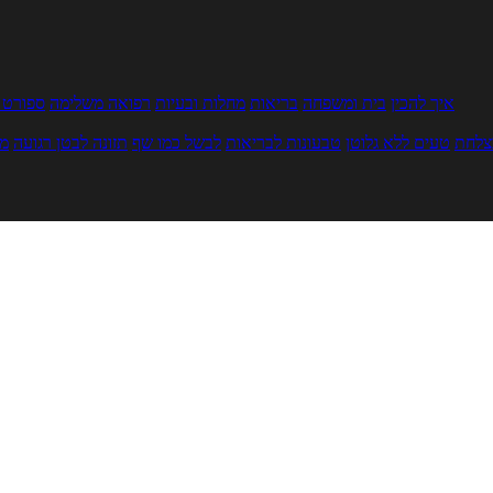
איך להכין
בית ומשפחה
בריאות
מחלות ובעיות
רפואה משלימה
ספורט ו
צלחת
טעים ללא גלוטן
טבעונות לבריאות
לבשל כמו שף
תזונה לבטן רגועה
מר