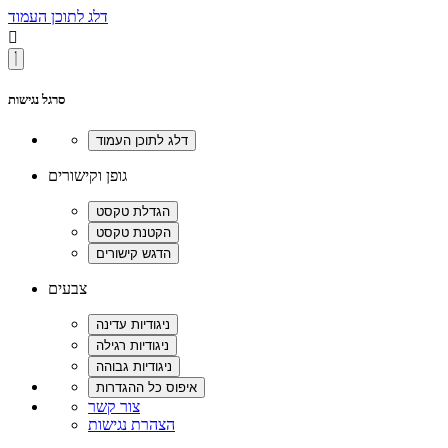
דלג לתוכן העמוד

סרגל נגישות
גופן וקישורים
צבעים
צור קשר
הצהרת נגישות