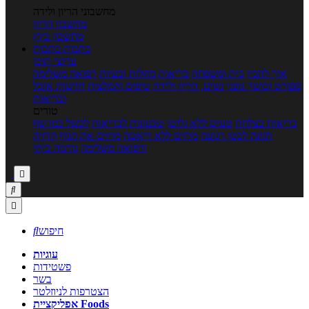
מחשבוני הריון ולידה
מחשבון הריון
מחשבון ביוץ
כתבות
כתבות
ערוצי תוכן
איך להכין
בית ומשפחה
בריאות
מחלות ובעיות
רפואה משלימה
ספורט וכושר גופני
נשים, הריון ולידה
טיפים והמלצות
חדשות אוכל
ובריאות
טורים
בריאות בצלחת
טעים ללא גלוטן
טבעונות לבריאות
לבשל כמו שף
תזונה לבטן רגועה
מרזים ללא דיאטה
מזיזים את הגוף
הרזיה
ורפואה משלימה
גורמה ביתי



חיפוש

עוגיות
פשטידות
בשר
הצטרפות לניוזלטר
אפליקציית Foods