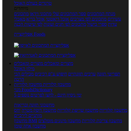
טרנדים בעולם האוכל
מיוחדים
מנתח המתכונים
ספר המתכונים שלי
מתכוני וידאו
מתכונים
עשירים
מתכונים לפי מצרכים
אוכל דיאטטי
אוכל בריא
מאכלי
עדות
ספרי בישול
מתכונים לפי חגים ועונות
לפי שיטות הכנה
אפליקציית Foods
מוצרים ומאכלים
מוצרים ומאכלים
מילון האוכל
תפריטי תזונה
ערכים תזונתיים
חיפוש ע"פ רכיבים
מכילים הכי
הרבה
מחשבון קלוריות
מחשבון קלוריות
מנוי FoodsDictionary
5 ימי ניסיון חינם - לחצו לפרטים נוספים
מחשבוני תזונה ובריאות
מחשבון קלוריות
מחשבון שריפת קלוריות
מחשבון דופק מטרה
יחס
מותניים לירכיים
מחשבון צריכת קלוריות
מחשבון מינונים מומלצים
מחשבון BMI
מחשבון אחוז שומן