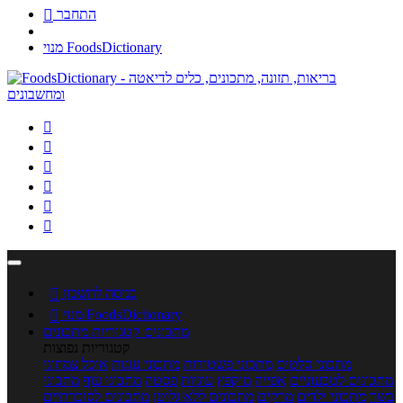
התחבר

מנוי FoodsDictionary






כניסה לחשבון

מנוי FoodsDictionary

מתכונים
קטגוריות מתכונים
קטגוריות נפוצות
מתכוני סלטים
מתכוני פשטידות
מתכוני עוגות
אוכל צמחוני
מתכונים לטבעוניים
אפייה
מוקפץ
עוגיות
פסטה
מתכוני עוף
מתכוני
בשר
מתכוני ילדים
מרקים
מתכונים ללא גלוטן
מתכונים לסוכרתיים