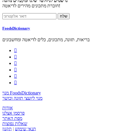
נרשמים לניוזלטר שלנו ומקבלים מתנה
חוברת מתכונים מהירים לדיאטה!
FoodsDictionary
בריאות, תזונה, מתכונים, כלים לדיאטה ומחשבונים






מנוי FoodsDictionary
מנוי ליועצי תזונה וכושר
אודות
פרסמו אצלנו
מפת האתר
שאלות נפוצות
תנאי שימוש
|
תקנון