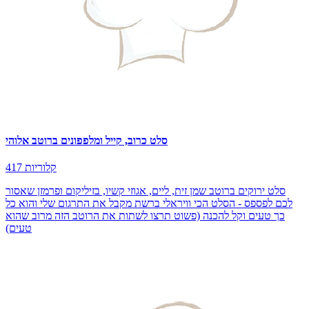
סלט כרוב, קייל ומלפפונים ברוטב אלוהי
417 קלוריות
סלט ירוקים ברוטב שמן זית, ליים, אגוזי קשיו, בזיליקום ופרמזן שאסור
לכם לפספס - הסלט הכי וויראלי ברשת מקבל את התרגום שלי והוא כל
כך טעים וקל להכנה (פשוט תרצו לשתות את הרוטב הזה מרוב שהוא
טעים)