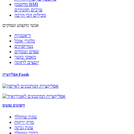
מחשבון BMI
ערכים תזונתיים
מכילים הכי הרבה
אנשי מקצוע ועסקים
דיאטניות
בלוגרי אוכל
נטורופתים
שפים וטבחים
מאמני כושר
יועצים לתזונה
אפליקציית Foods
חיפושים נפוצים
עוגת שוקולד
מרק ירקות
עוגת גבינה
כדורי שוקולד