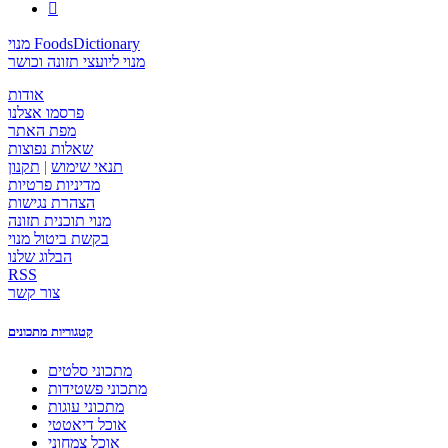

מנוי FoodsDictionary
מנוי ליועצי תזונה וכושר
אודות
פרסמו אצלנו
מפת האתר
שאלות נפוצות
תנאי שימוש
|
תקנון
מדיניות פרטיות
הצהרת נגישות
מנוי תוכנית תזונה
בקשת ביטול מנוי
הבלוג שלנו
RSS
צור קשר
קטגוריות מתכונים
מתכוני סלטים
מתכוני פשטידות
מתכוני עוגות
אוכל דיאטטי
אוכל צמחוני