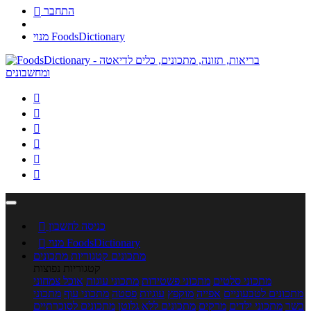
התחבר

מנוי FoodsDictionary






כניסה לחשבון

מנוי FoodsDictionary

מתכונים
קטגוריות מתכונים
קטגוריות נפוצות
מתכוני סלטים
מתכוני פשטידות
מתכוני עוגות
אוכל צמחוני
מתכונים לטבעוניים
אפייה
מוקפץ
עוגיות
פסטה
מתכוני עוף
מתכוני
בשר
מתכוני ילדים
מרקים
מתכונים ללא גלוטן
מתכונים לסוכרתיים