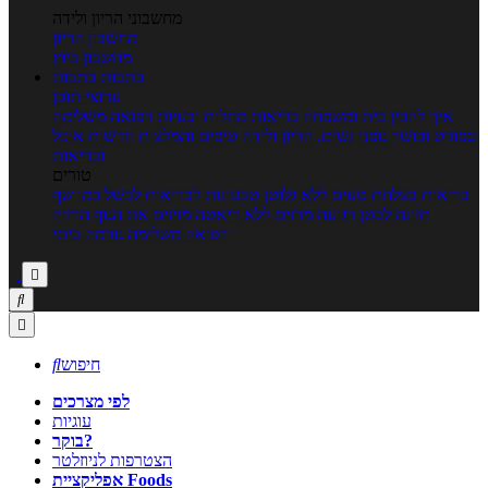
מחשבוני הריון ולידה
מחשבון הריון
מחשבון ביוץ
כתבות
כתבות
ערוצי תוכן
איך להכין
בית ומשפחה
בריאות
מחלות ובעיות
רפואה משלימה
ספורט וכושר גופני
נשים, הריון ולידה
טיפים והמלצות
חדשות אוכל
ובריאות
טורים
בריאות בצלחת
טעים ללא גלוטן
טבעונות לבריאות
לבשל כמו שף
תזונה לבטן רגועה
מרזים ללא דיאטה
מזיזים את הגוף
הרזיה
ורפואה משלימה
גורמה ביתי



חיפוש

לפי מצרכים
עוגיות
בוקר?
הצטרפות לניוזלטר
אפליקציית Foods