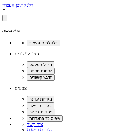
דלג לתוכן העמוד

סרגל נגישות
גופן וקישורים
צבעים
צור קשר
הצהרת נגישות