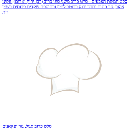
סלט חמשת הצבעים - סלט כרוב משני סוגי כרוב (לבן-ירוק ואדום), זוקיני
צהוב, גזר כתום ותרד ירוק ברוטב לימון ובתוספת שקדים פרוסים בשמן
זית
סלט כרוב סגול, גזר ופקאנים