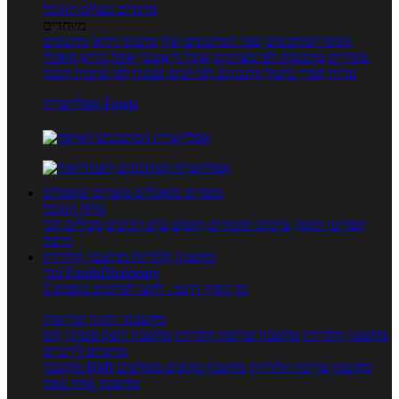
טרנדים בעולם האוכל
מיוחדים
מנתח המתכונים
ספר המתכונים שלי
מתכוני וידאו
מתכונים
עשירים
מתכונים לפי מצרכים
אוכל דיאטטי
אוכל בריא
מאכלי
עדות
ספרי בישול
מתכונים לפי חגים ועונות
לפי שיטות הכנה
אפליקציית Foods
מוצרים ומאכלים
מוצרים ומאכלים
מילון האוכל
תפריטי תזונה
ערכים תזונתיים
חיפוש ע"פ רכיבים
מכילים הכי
הרבה
מחשבון קלוריות
מחשבון קלוריות
מנוי FoodsDictionary
5 ימי ניסיון חינם - לחצו לפרטים נוספים
מחשבוני תזונה ובריאות
מחשבון קלוריות
מחשבון שריפת קלוריות
מחשבון דופק מטרה
יחס
מותניים לירכיים
מחשבון צריכת קלוריות
מחשבון מינונים מומלצים
מחשבון BMI
מחשבון אחוז שומן