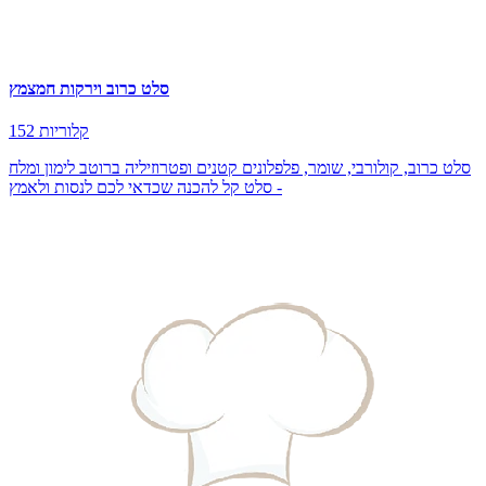
סלט כרוב וירקות חמצמץ
152 קלוריות
סלט כרוב, קולורבי, שומר, פלפלונים קטנים ופטרוזיליה ברוטב לימון ומלח
- סלט קל להכנה שכדאי לכם לנסות ולאמץ