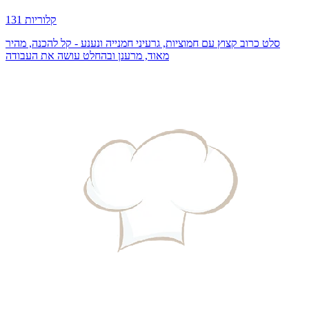
131 קלוריות
סלט כרוב קצוץ עם חמוציות, גרעיני חמנייה ונענע - קל להכנה, מהיר
מאוד, מרענן ובהחלט עושה את העבודה