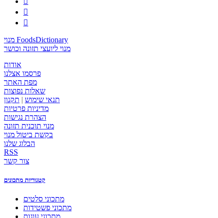



מנוי FoodsDictionary
מנוי ליועצי תזונה וכושר
אודות
פרסמו אצלנו
מפת האתר
שאלות נפוצות
תנאי שימוש
|
תקנון
מדיניות פרטיות
הצהרת נגישות
מנוי תוכנית תזונה
בקשת ביטול מנוי
הבלוג שלנו
RSS
צור קשר
קטגוריות מתכונים
מתכוני סלטים
מתכוני פשטידות
מתכוני עוגות