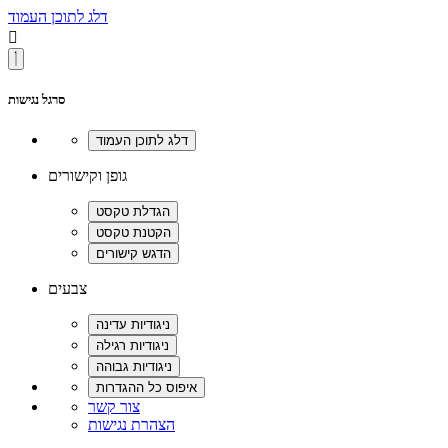
דלג לתוכן העמוד

סרגל נגישות
גופן וקישורים
צבעים
צור קשר
הצהרת נגישות