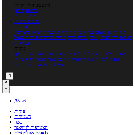
מחשבוני הריון ולידה
מחשבון הריון
מחשבון ביוץ
כתבות
כתבות
ערוצי תוכן
איך להכין
בית ומשפחה
בריאות
מחלות ובעיות
רפואה משלימה
ספורט וכושר גופני
נשים, הריון ולידה
טיפים והמלצות
חדשות אוכל
ובריאות
טורים
בריאות בצלחת
טעים ללא גלוטן
טבעונות לבריאות
לבשל כמו שף
תזונה לבטן רגועה
מרזים ללא דיאטה
מזיזים את הגוף
הרזיה
ורפואה משלימה
גורמה ביתי



חיפוש

עוגיות
פשטידות
בשר
הצטרפות לניוזלטר
אפליקציית Foods