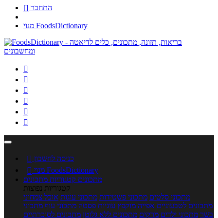
התחבר

מנוי FoodsDictionary






כניסה לחשבון

מנוי FoodsDictionary

מתכונים
קטגוריות מתכונים
קטגוריות נפוצות
מתכוני סלטים
מתכוני פשטידות
מתכוני עוגות
אוכל צמחוני
מתכונים לטבעוניים
אפייה
מוקפץ
עוגיות
פסטה
מתכוני עוף
מתכוני
בשר
מתכוני ילדים
מרקים
מתכונים ללא גלוטן
מתכונים לסוכרתיים