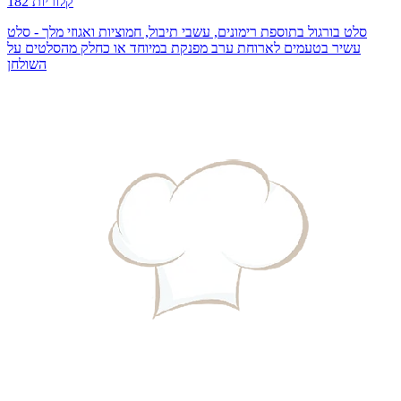
182 קלוריות
סלט בורגול בתוספת רימונים, עשבי תיבול, חמוציות ואגוזי מלך - סלט
עשיר בטעמים לארוחת ערב מפנקת במיוחד או כחלק מהסלטים על
השולחן