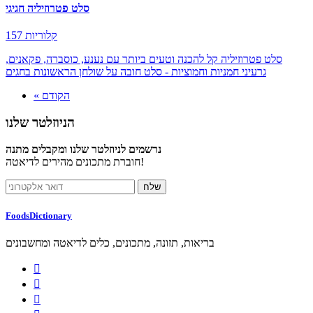
סלט פטרוזיליה חגיגי
157 קלוריות
סלט פטרוזיליה קל להכנה וטעים ביותר עם נענע, כוסברה, פקאנים,
גרעיני חמניות וחמוציות - סלט חובה על שולחן הראשונות בחגים
« הקודם
הניוזלטר שלנו
נרשמים לניוזלטר שלנו ומקבלים מתנה
חוברת מתכונים מהירים לדיאטה!
FoodsDictionary
בריאות, תזונה, מתכונים, כלים לדיאטה ומחשבונים


