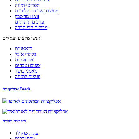
תפריטי תזונה
מחשבון שריפת קלוריות
מחשבון BMI
ערכים תזונתיים
מכילים הכי הרבה
אנשי מקצוע ועסקים
דיאטניות
בלוגרי אוכל
נטורופתים
שפים וטבחים
מאמני כושר
יועצים לתזונה
אפליקציית Foods
חיפושים נפוצים
עוגת שוקולד
מרק ירקות