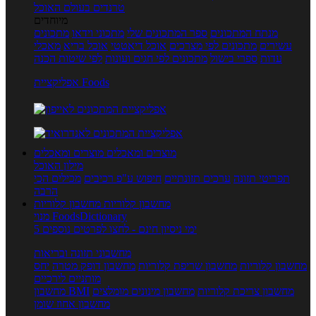
טרנדים בעולם האוכל
מיוחדים
מנתח המתכונים
ספר המתכונים שלי
מתכוני וידאו
מתכונים
עשירים
מתכונים לפי מצרכים
אוכל דיאטטי
אוכל בריא
מאכלי
עדות
ספרי בישול
מתכונים לפי חגים ועונות
לפי שיטות הכנה
אפליקציית Foods
מוצרים ומאכלים
מוצרים ומאכלים
מילון האוכל
תפריטי תזונה
ערכים תזונתיים
חיפוש ע"פ רכיבים
מכילים הכי
הרבה
מחשבון קלוריות
מחשבון קלוריות
מנוי FoodsDictionary
5 ימי ניסיון חינם - לחצו לפרטים נוספים
מחשבוני תזונה ובריאות
מחשבון קלוריות
מחשבון שריפת קלוריות
מחשבון דופק מטרה
יחס
מותניים לירכיים
מחשבון צריכת קלוריות
מחשבון מינונים מומלצים
מחשבון BMI
מחשבון אחוז שומן