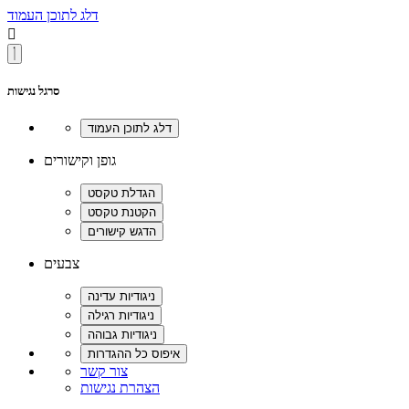
דלג לתוכן העמוד

סרגל נגישות
גופן וקישורים
צבעים
צור קשר
הצהרת נגישות