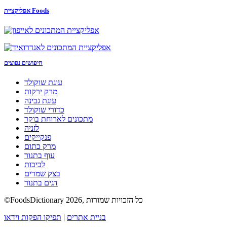
אפליקציית Foods
חיפושים נפוצים
עוגת שוקולד
מרק ירקות
עוגת גבינה
כדורי שוקולד
מתכונים לארוחת בוקר
לזניה
פנקייקים
מרק כתום
עוף בתנור
לביבות
בצק שמרים
דגים בתנור
©FoodsDictionary 2026, כל הזכויות שמורות
בניית אתרים
|
תפיקו הפקות וידאו