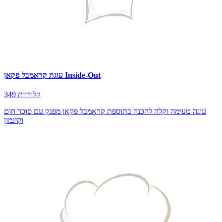
עוגת קראמבל פקאן Inside-Out
349 קלוריות
עוגה טעימה וקלה להכנה בתוספת קראמבל פקאן מפנק עם סוכר חום
וקינמון