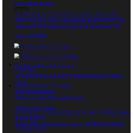
טרנדים בעולם האוכל
מיוחדים
מנתח המתכונים
ספר המתכונים שלי
מתכוני וידאו
מתכונים
עשירים
מתכונים לפי מצרכים
אוכל דיאטטי
אוכל בריא
מאכלי
עדות
ספרי בישול
מתכונים לפי חגים ועונות
לפי שיטות הכנה
אפליקציית Foods
מוצרים ומאכלים
מוצרים ומאכלים
מילון האוכל
תפריטי תזונה
ערכים תזונתיים
חיפוש ע"פ רכיבים
מכילים הכי
הרבה
מחשבון קלוריות
מחשבון קלוריות
מנוי FoodsDictionary
5 ימי ניסיון חינם - לחצו לפרטים נוספים
מחשבוני תזונה ובריאות
מחשבון קלוריות
מחשבון שריפת קלוריות
מחשבון דופק מטרה
יחס
מותניים לירכיים
מחשבון צריכת קלוריות
מחשבון מינונים מומלצים
מחשבון BMI
מחשבון אחוז שומן