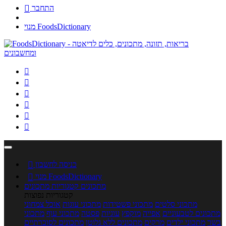
התחבר

מנוי FoodsDictionary






כניסה לחשבון

מנוי FoodsDictionary

מתכונים
קטגוריות מתכונים
קטגוריות נפוצות
מתכוני סלטים
מתכוני פשטידות
מתכוני עוגות
אוכל צמחוני
מתכונים לטבעוניים
אפייה
מוקפץ
עוגיות
פסטה
מתכוני עוף
מתכוני
בשר
מתכוני ילדים
מרקים
מתכונים ללא גלוטן
מתכונים לסוכרתיים