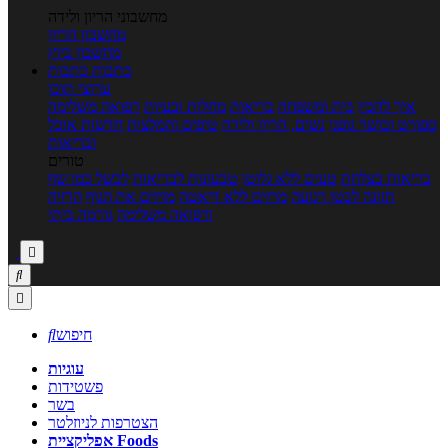
מחשבוני הריון ולידה
מחשבון הריון
מחשבון ביוץ
כתבות
כתבות
ערוצי תוכן
איך להכין
בית ומשפחה
בריאות
מחלות ובעיות
רפואה משלימה
ספורט וכושר גופני
נשים, הריון ולידה
טיפים והמלצות
חדשות אוכל
ובריאות
טורים
בריאות בצלחת
טעים ללא גלוטן
טבעונות לבריאות
לבשל כמו שף
תזונה לבטן רגועה
מרזים ללא דיאטה
מזיזים את הגוף
הרזיה
ורפואה משלימה
גורמה ביתי



חיפוש

עוגיות
פשטידות
בשר
הצטרפות לניוזלטר
אפליקציית Foods