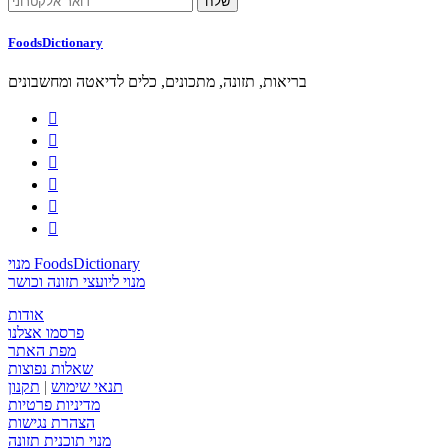
FoodsDictionary
בריאות, תזונה, מתכונים, כלים לדיאטה ומחשבונים






מנוי FoodsDictionary
מנוי ליועצי תזונה וכושר
אודות
פרסמו אצלנו
מפת האתר
שאלות נפוצות
תנאי שימוש
|
תקנון
מדיניות פרטיות
הצהרת נגישות
מנוי תוכנית תזונה