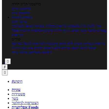
מחשבוני הריון ולידה
מחשבון הריון
מחשבון ביוץ
כתבות
כתבות
ערוצי תוכן
איך להכין
בית ומשפחה
בריאות
מחלות ובעיות
רפואה משלימה
ספורט וכושר גופני
נשים, הריון ולידה
טיפים והמלצות
חדשות אוכל
ובריאות
טורים
בריאות בצלחת
טעים ללא גלוטן
טבעונות לבריאות
לבשל כמו שף
תזונה לבטן רגועה
מרזים ללא דיאטה
מזיזים את הגוף
הרזיה
ורפואה משלימה
גורמה ביתי



חיפוש

עוגיות
פשטידות
בשר
הצטרפות לניוזלטר
אפליקציית Foods