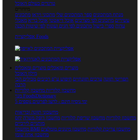
טרנדים בעולם האוכל
מיוחדים
מנתח המתכונים
ספר המתכונים שלי
מתכוני וידאו
מתכונים
עשירים
מתכונים לפי מצרכים
אוכל דיאטטי
אוכל בריא
מאכלי
עדות
ספרי בישול
מתכונים לפי חגים ועונות
לפי שיטות הכנה
אפליקציית Foods
מוצרים ומאכלים
מוצרים ומאכלים
מילון האוכל
תפריטי תזונה
ערכים תזונתיים
חיפוש ע"פ רכיבים
מכילים הכי
הרבה
מחשבון קלוריות
מחשבון קלוריות
מנוי FoodsDictionary
5 ימי ניסיון חינם - לחצו לפרטים נוספים
מחשבוני תזונה ובריאות
מחשבון קלוריות
מחשבון שריפת קלוריות
מחשבון דופק מטרה
יחס
מותניים לירכיים
מחשבון צריכת קלוריות
מחשבון מינונים מומלצים
מחשבון BMI
מחשבון אחוז שומן