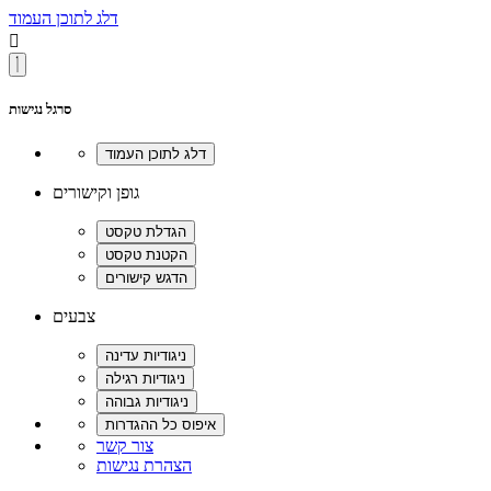
דלג לתוכן העמוד

סרגל נגישות
גופן וקישורים
צבעים
צור קשר
הצהרת נגישות