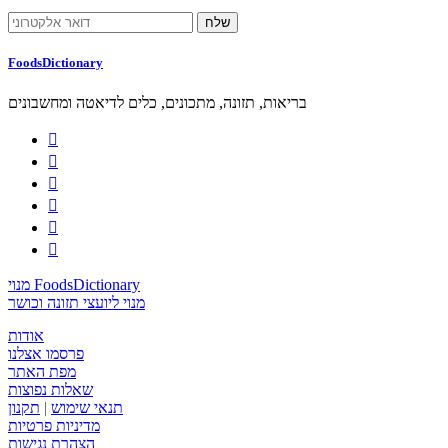
FoodsDictionary
בריאות, תזונה, מתכונים, כלים לדיאטה ומחשבונים






מנוי FoodsDictionary
מנוי ליועצי תזונה וכושר
אודות
פרסמו אצלנו
מפת האתר
שאלות נפוצות
תנאי שימוש
|
תקנון
מדיניות פרטיות
הצהרת נגישות