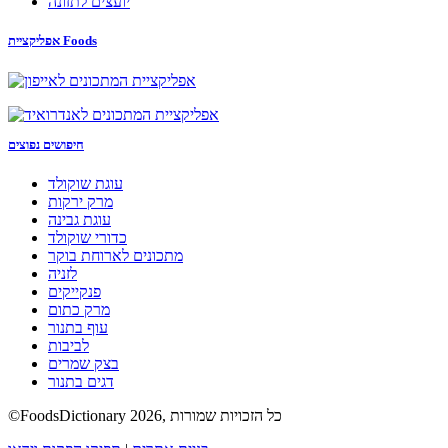
יועצים לתזונה
אפליקציית Foods
חיפושים נפוצים
עוגת שוקולד
מרק ירקות
עוגת גבינה
כדורי שוקולד
מתכונים לארוחת בוקר
לזניה
פנקייקים
מרק כתום
עוף בתנור
לביבות
בצק שמרים
דגים בתנור
©FoodsDictionary 2026, כל הזכויות שמורות