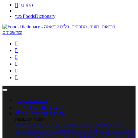
התחבר

מנוי FoodsDictionary






כניסה לחשבון

מנוי FoodsDictionary

מתכונים
קטגוריות מתכונים
קטגוריות נפוצות
מתכוני סלטים
מתכוני פשטידות
מתכוני עוגות
אוכל צמחוני
מתכונים לטבעוניים
אפייה
מוקפץ
עוגיות
פסטה
מתכוני עוף
מתכוני
בשר
מתכוני ילדים
מרקים
מתכונים ללא גלוטן
מתכונים לסוכרתיים