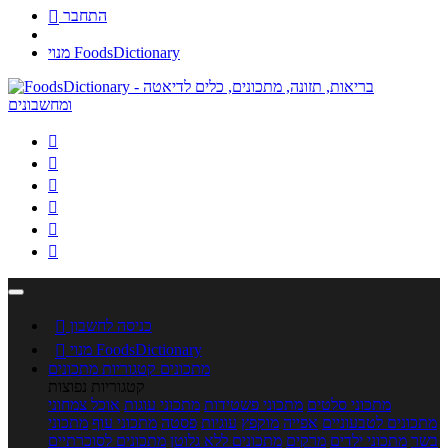
התחבר

מנוי FoodsDictionary






כניסה לחשבון

מנוי FoodsDictionary

מתכונים
קטגוריות מתכונים
קטגוריות נפוצות
מתכוני סלטים
מתכוני פשטידות
מתכוני עוגות
אוכל צמחוני
מתכונים לטבעוניים
אפייה
מוקפץ
עוגיות
פסטה
מתכוני עוף
מתכוני
בשר
מתכוני ילדים
מרקים
מתכונים ללא גלוטן
מתכונים לסוכרתיים