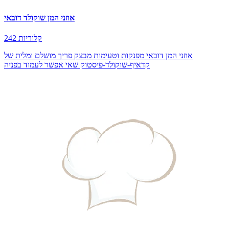
אוזני המן שוקולד דובאי
242 קלוריות
אוזני המן דובאי מפנקות וטעימות מבצק פריך מושלם ומלית של
קדאיף-שוקולד-פיסטוק שאי אפשר לעמוד בפניה