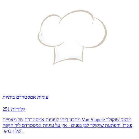
עוגיות אמסטרדם ביתיות
251 קלוריות
מתכון ביתי לעוגיות אמסטרדם של מאפיית Van Stapele מבצק שוקולד
פאדג' והפתעת שוקולד לבן בפנים - אין על עוגיות אמסטרדם ליד הקפה
של הבוקר!