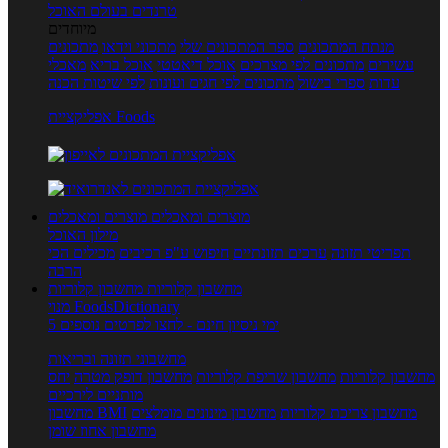
טרנדים בעולם האוכל
מיוחדים
מנתח המתכונים
ספר המתכונים שלי
מתכוני וידאו
מתכונים
עשירים
מתכונים לפי מצרכים
אוכל דיאטטי
אוכל בריא
מאכלי
עדות
ספרי בישול
מתכונים לפי חגים ועונות
לפי שיטות הכנה
אפליקציית Foods
מוצרים ומאכלים
מוצרים ומאכלים
מילון האוכל
תפריטי תזונה
ערכים תזונתיים
חיפוש ע"פ רכיבים
מכילים הכי
הרבה
מחשבון קלוריות
מחשבון קלוריות
מנוי FoodsDictionary
5 ימי ניסיון חינם - לחצו לפרטים נוספים
מחשבוני תזונה ובריאות
מחשבון קלוריות
מחשבון שריפת קלוריות
מחשבון דופק מטרה
יחס
מותניים לירכיים
מחשבון צריכת קלוריות
מחשבון מינונים מומלצים
מחשבון BMI
מחשבון אחוז שומן