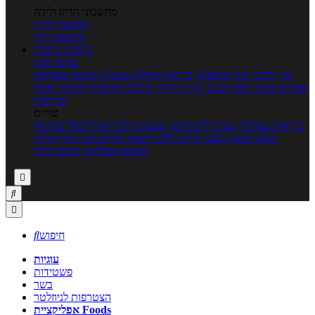
מחשבוני הריון ולידה
מחשבון הריון
מחשבון ביוץ
כתבות
כתבות
ערוצי תוכן
איך להכין
בית ומשפחה
בריאות
מחלות ובעיות
רפואה משלימה
ספורט וכושר גופני
נשים, הריון ולידה
טיפים והמלצות
חדשות אוכל
ובריאות
טורים
בריאות בצלחת
טעים ללא גלוטן
טבעונות לבריאות
לבשל כמו שף
תזונה לבטן רגועה
מרזים ללא דיאטה
מזיזים את הגוף
הרזיה
ורפואה משלימה
גורמה ביתי



חיפוש

עוגיות
פשטידות
בשר
הצטרפות לניוזלטר
אפליקציית Foods