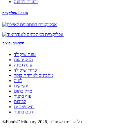
יועצים לתזונה
אפליקציית Foods
חיפושים נפוצים
עוגת שוקולד
מרק ירקות
עוגת גבינה
כדורי שוקולד
מתכונים לארוחת בוקר
לזניה
פנקייקים
מרק כתום
עוף בתנור
לביבות
בצק שמרים
דגים בתנור
©FoodsDictionary 2026, כל הזכויות שמורות