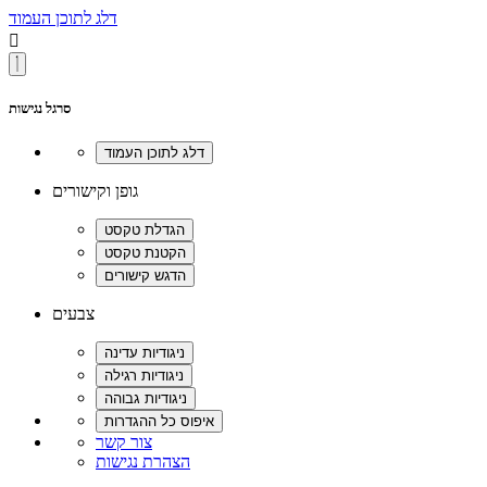
דלג לתוכן העמוד

סרגל נגישות
גופן וקישורים
צבעים
צור קשר
הצהרת נגישות