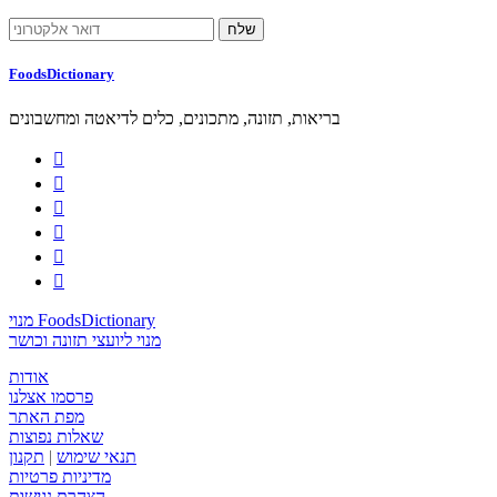
FoodsDictionary
בריאות, תזונה, מתכונים, כלים לדיאטה ומחשבונים






מנוי FoodsDictionary
מנוי ליועצי תזונה וכושר
אודות
פרסמו אצלנו
מפת האתר
שאלות נפוצות
תנאי שימוש
|
תקנון
מדיניות פרטיות
הצהרת נגישות