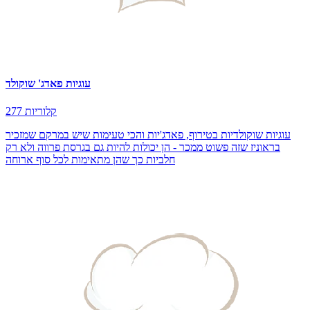
עוגיות פאדג' שוקולד
277 קלוריות
עוגיות שוקולדיות בטירוף, פאדג'יות והכי טעימות שיש במרקם שמזכיר
בראוניז שזה פשוט ממכר - הן יכולות להיות גם בגרסת פרווה ולא רק
חלביות כך שהן מתאימות לכל סוף ארוחה