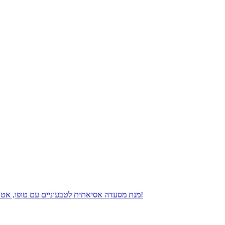
מנת מסעדה אסיאתית לטבעוניים עם טופו, אטריות אורז והרבה ירקות - וכל הטוב הזה רק ב- 15 דקות של הכנה על השעון!