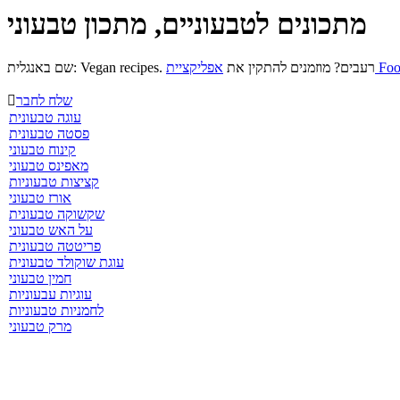
מתכונים לטבעוניים, מתכון טבעוני
 Foods »
רעבים? מוזמנים להתקין את
שם באנגלית: Vegan recipes.
שלח לחבר

עוגה טבעונית
פסטה טבעונית
קינוח טבעוני
מאפינס טבעוני
קציצות טבעוניות
אורז טבעוני
שקשוקה טבעונית
על האש טבעוני
פריטטה טבעונית
עוגת שוקולד טבעונית
חמין טבעוני
עוגיות עבעוניות
לחמניות טבעוניות
מרק טבעוני