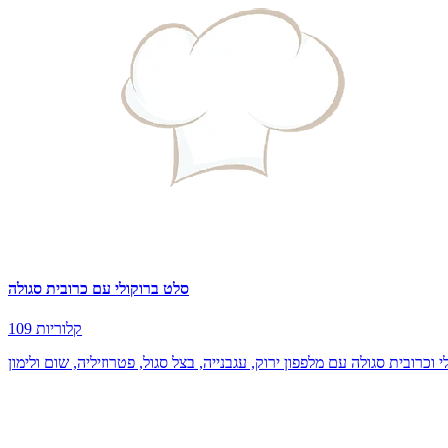
סלט ברוקולי עם כרובית סגולה
109 קלוריות
כרובית סגולה עם מלפפון ירוק, עגבנייה, בצל סגול, פטרוזיליה, שום ולימון