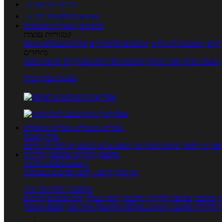
כניסה לחשבון

מנוי FoodsDictionary

מתכונים
קטגוריות מתכונים
קטגוריות נפוצות
קים
מתכונים ללא גלוטן
מתכונים לסוכרתיים
טרנדים בעולם האוכל
מיוחדים
מאכלי עדות
ספרי בישול
מתכונים לפי חגים ועונות
לפי שיטות הכנה
אפליקציית Foods
מוצרים ומאכלים
מוצרים ומאכלים
מילון האוכל
פריטי תזונה
ערכים תזונתיים
חיפוש ע"פ רכיבים
מכילים הכי הרבה
מחשבון קלוריות
מחשבון קלוריות
מנוי FoodsDictionary
5 ימי ניסיון חינם - לחצו לפרטים נוספים
מחשבוני תזונה ובריאות
ת
מחשבון שריפת קלוריות
מחשבון דופק מטרה
יחס מותניים לירכיים
 קלוריות
מחשבון מינונים מומלצים
מחשבון אחוז שומן
מחשבון BMI