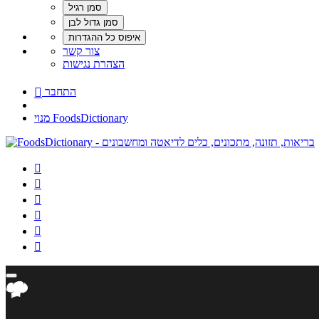
צור קשר
הצהרת נגישות
התחבר

מנוי FoodsDictionary





