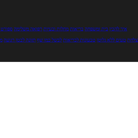
איך להכין
בית ומשפחה
בריאות
מחלות ובעיות
רפואה משלימה
ספורט ו
צלחת
טעים ללא גלוטן
טבעונות לבריאות
לבשל כמו שף
תזונה לבטן רגועה
מר