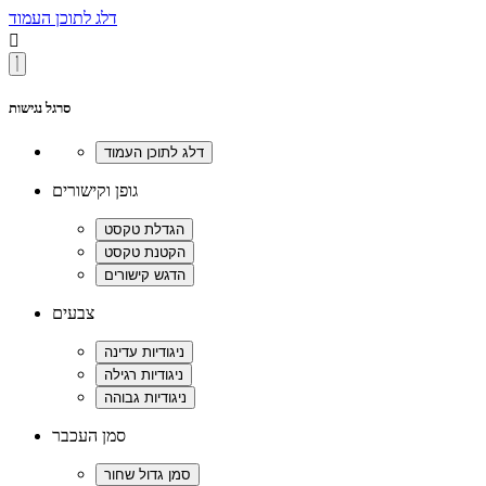
דלג לתוכן העמוד

סרגל נגישות
גופן וקישורים
צבעים
סמן העכבר