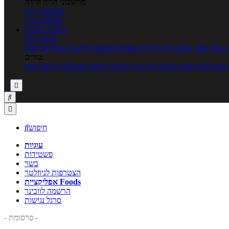
מחשבוני הריון ולידה
מחשבון הריון
מחשבון ביוץ
כתבות
כתבות
ערוצי תוכן
כושר גופני
נשים, הריון ולידה
טיפים והמלצות
חדשות אוכל ובריאות
טורים
זים ללא דיאטה
מזיזים את הגוף
הרזיה ורפואה משלימה
גורמה ביתי



חיפוש

עוגיות
פשטידות
בשר
הצטרפות לניוזלטר
אפליקציית Foods
הרשמה לוובינר
סרגל נגישות
- פרסומת -