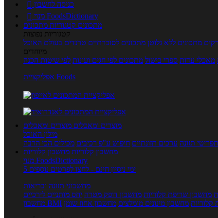
כניסה לחשבון

מנוי FoodsDictionary

מתכונים
קטגוריות מתכונים
קטגוריות נפוצות
קים
מתכונים ללא גלוטן
מתכונים לסוכרתיים
טרנדים בעולם האוכל
מיוחדים
מאכלי עדות
ספרי בישול
מתכונים לפי חגים ועונות
לפי שיטות הכנה
אפליקציית Foods
מוצרים ומאכלים
מוצרים ומאכלים
מילון האוכל
פריטי תזונה
ערכים תזונתיים
חיפוש ע"פ רכיבים
מכילים הכי הרבה
מחשבון קלוריות
מחשבון קלוריות
מנוי FoodsDictionary
5 ימי ניסיון חינם - לחצו לפרטים נוספים
מחשבוני תזונה ובריאות
ת
מחשבון שריפת קלוריות
מחשבון דופק מטרה
יחס מותניים לירכיים
 קלוריות
מחשבון מינונים מומלצים
מחשבון אחוז שומן
מחשבון BMI