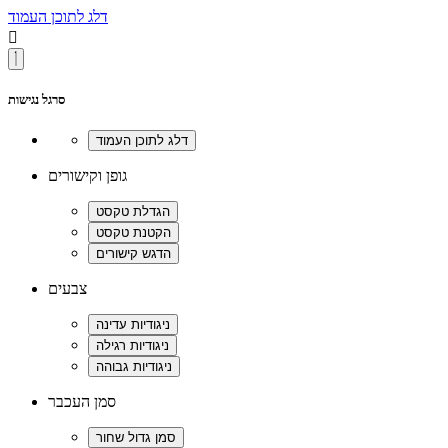
דלג לתוכן העמוד

סרגל נגישות
גופן וקישורים
צבעים
סמן העכבר