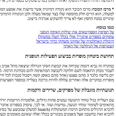
ההמלצה תהיה להפחית משקל ואחוז השומן בטרם עוסקים בספורט זה, או
* מרכז הכובד:
מרכז הכובד הוא נקודה דמיונית אשר מייצגת את אמצע המסה
למעלה, הוא הרים חלק מהמסה שלו בצד שמאל מעלה ולכן הנקודה הדמיונית
שינויים במנח החפץ ואף לא צריך להשקיע אנרגיה בייצוב.
כנסו בנוסף:
על תפיסת הספורטאים את יעילות האימון הגופני
עוסקים בספורט אתגרי? אולי בכלל תעלו במשקל!
היכולת האתלטית של שחקני משחקי כדור בישראל
הצטרפות אל הניוזלטר של האתר
תחושת ביטחון מופרזת בביצוע הפעילות הגופנית
יום גלישה בלבד 3 מהם נפצעו (אחד מהם באופן קשה ויסבול מנ
מופרזת במקרים אלה ואחרים עלולה להיות כרוכה בעלייה במספר הפציעות 
תנועתיות מוגבלת של מפרקים, שרירים ורקמות
מתאימים לשימור טווחי תנועה, גמישות ועוד. אי לכך, עיסוק בספורט אתגרי 
להביא תרגילים מתחום הרמת המ
להביא זאת בחשבון אצל מאמנים מבוגרים בכלל ואלה שאינם מאומנים ובעלי