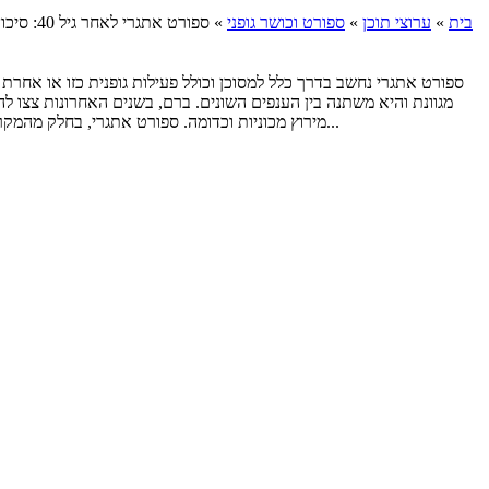
בית
»
ערוצי תוכן
»
ספורט וכושר גופני
»
ספורט אתגרי לאחר גיל 40: סיכון רב לפציעות
ספורט אתגרי נחשב בדרך כלל למסוכן וכולל פעילות גופנית כזו או אחר
מגוונת והיא משתנה בין הענפים השונים. ברם, בשנים האחרונות צצו לה
מירוץ מכוניות וכדומה. ספורט אתגרי, בחלק מהמקרים, עשוי להיות מסוכן ממש ולהסתיים בפציעות ואף בנכות פיזית. הדבר אקוטי יותר עם העלייה בגיל, זאת בשל סיבות לא מעטות. להלן העיקריות שבהן...