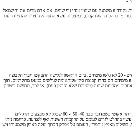
מה.
 נקודה זו משתנה עם שינויי מנחי גוף שונים. אם אדם מרים את יד שמאל
, מרכז הכובד שלו קבוע, ובמצב זה נושא החפץ אינו צריך להתמודד עם
במקרה זה נביא דוגמה שכיחה את קבוצת הסקי הגדולה שיצאה מתל אביב בחודש דצמבר 2015 לגלוש באחד מהאתרים המובילים בשוויץ. מתוך כ- 50 איש - 20 לא גלשו מימיהם. ביום הראשון לגלישה התבקשו חברי הקבוצה
צוע הסקי ולמרות שלא עשו פעילות זו מימיהם הם בחרו קבוצת סקי שמתאימה לגולשים כמעט מתקדמים. תוך
ולשים אחרים ממדינות שונות (מסיבות שלא נפרטן כעת). אי לכך, תחושת ביטחון
עם העלייה בגיל טווחי התנועה נעשים פחות גדולים, אלסטיות הרקמות יורדת ובכלל תפקוד מערכות שלד-שריר אינו באיכות כמו בגיל הצעיר. הדבר עוד יותר אקוטי כשמדובר בבני 40, 50 ו- 60 שכלל לא מבצעים תרגילים
, עשוי בהחלט לגרום לעומס על הרקמות השונות ואף לפציעה. כדוגמה ניתן
דול דיו במפרק הכתף, בשילוב מאמץ מתפרץ, העומס על מפרק הכתף יעלה באופן משמעותי ויש