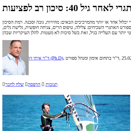
 גיל 40: סיכון רב לפציעות
יכלול אחד או יותר מהמרכיבים הבאים: מהירות, גובה וסכנה. רמת הסיכון
פורט האתגרי השכיחים: צלילה, טיפוס הרים, צניחה חופשית, גלישת גלים,
, 25.0
, ד"ר בתחום אימון ומנהל ספורט
ד"ר איתי זיו (Ph.D)
תגובות

הדפסה

שלח לחבר
