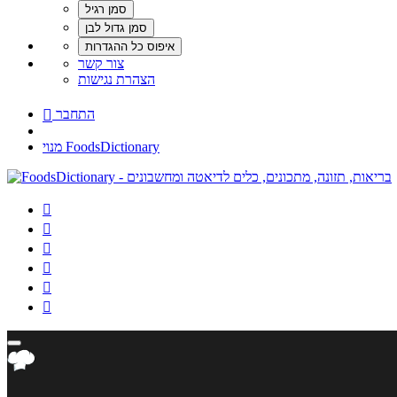
צור קשר
הצהרת נגישות
התחבר

מנוי FoodsDictionary





