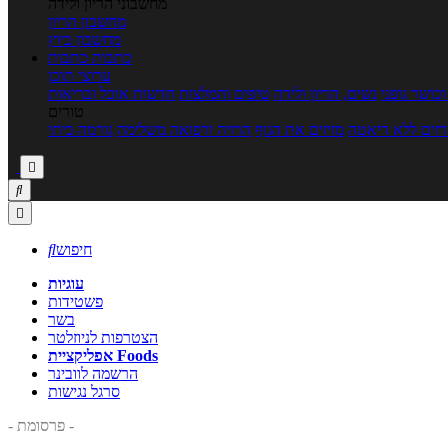
מחשבוני הריון ולידה
מחשבון הריון
מחשבון ביוץ
כתבות
כתבות
ערוצי תוכן
כושר גופני
נשים, הריון ולידה
טיפים והמלצות
חדשות אוכל ובריאות
טורים
זים ללא דיאטה
מזיזים את הגוף
הרזיה ורפואה משלימה
גורמה ביתי



חיפוש

עוגיות
פשטידות
בשר
הצטרפות לניוזלטר
אפליקציית Foods
הרשמה לוובינר
סרגל נגישות
- פרסומת -