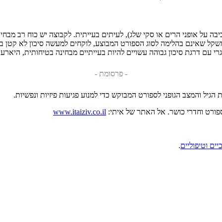
 בביצוע ספורט אתגרי (למשל, רכיבה על אופני הרים או סקי שלג), לעיתים בעייתית. לקבוצה י
ווי משקל שאינם בהלימה לסוג הספורט המבוצע, לוקחים למעשה סיכון לא קטן 
רי עם דרגת סיכון גבוהה עשויים להיות בעייתיים מבחינה בטיחותית, היארעו
- פרסומת -
גיל והמצב הגופני לספורט המבוקש כדי למנוע פגיעות פיזיות ונפשיות.
www.itaiziv.co.il
יים וטיפוליים
.