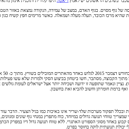
 שכבר בשלבים הראשונים יש לאמץ
דיאטה
היפו קלורית ותוכנית אימון מתאי
 של גוף מסוים. בגוף האדם, במצב של עמידה, הנקודה נמצאת באזור הטבור.
 שהיא מרכז הכובד, תעלה מעלה ושמאלה. כאשר מרימים חפץ קשיח כגון ספר
לעבור מבחן התאמה לשם חלוקה לקבוצה המתאימה להם מבחינת הרמה. 5 מתוך הקבוצה, מסתבר, חשו ביטחון בבי
כות לכל חייו). נציין ונאמר שתופעה זו ידועה ושכיחה יותר אצל ישראלים לעומת ג
ואף ברמת חומרתן וחשוב להביא זאת בחשבון.
שמצריך טווחי תנועה גדולים במיוחד, כוח מתפרץ במנחי גוף שונים ומגוונים
שקולות (Snatch למשל) שמבוצע על בסיס קבוע באחד מסוגי הספורט האתגרי. ללא טווח תנועה ג
 יכולת תנועתית לוקה בחוסר בפרט.