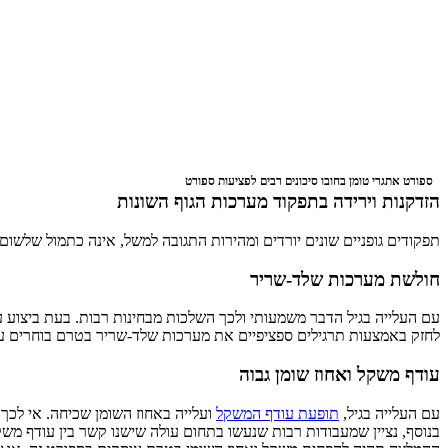
ספורט אתגרי טומן בחובו סיכונים רבים לפציעות ספורט
הזדקנות וירידה בתפקוד מערכות הגוף השונות
תפקודים גופניים שונים יורדים ומהירות התגובה למשל, אינה כתמול שלשום.
חולשת
מערכות
שלד-שריר
עם
העלייה
בגיל
הדבר
משמעותי
ולכך
השלכות
מבחינות
רבות. בעת ביצוע ע
לחזק באמצעות תרגילים ספציפיים את מערכות שלד-שריר בטרם בוחרים ענף 
עודף משקל ואחוז שומן גבוה
עם העלייה בגיל,
תופעת עודף המשקל
ועלייה באחוז השומן שכיחה. אי לכך,
בנוסף, נציין שמעבודות רבות שנעשו בתחום עולה שישנו קשר בין עודף משק