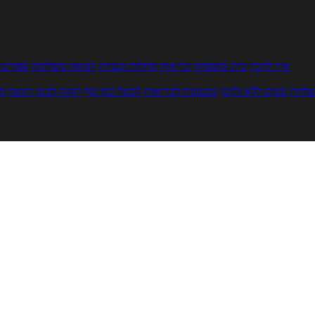
איך להכין
בית ומשפחה
בריאות
מחלות ובעיות
רפואה משלימה
ספורט ו
צלחת
טעים ללא גלוטן
טבעונות לבריאות
לבשל כמו שף
תזונה לבטן רגועה
מר