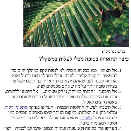
בניתם כבר סוכה?
כיצד תתארחו בסוכה מבלי לעלות במשקל?
אל תצומו - כמו בכל חג מומלץ לא לנסות לקזז במהלך היום כדי
להשאיר "תקציב קלורי" לערב. אכלו במהלך היום כרגיל ואכלו
ארוחה קטנה לפני שאתם יוצאים להתארח. כך תוכלו לשלוט
בצורה טובה יותר על מה שאתם מכניסים לפה.
אל תיכנעו - "הכנתי במיוחד, נו רק טעימה..." אל תיכנעו ללחצים,
זכרו את המטרה שלכם ואל תתפתו לאכול דברים שאתם לא
באמת רוצים לאכול.
אל תשכחו לעשות החלטות חכמות - העדיפו בעיקר
מתכוני ירקות
ומלאו בהן את הצלחת, במקום הנותר שימו מאכלים נוספים כמו
מנות פחמימה/
בשרים
. צמצמו את אכילת מאכלים עתירי שומן
וסוכר לטעימות בלבד.
העדיפו פרי כקינוח ולא עוגות ועוגיות וכמובן שימו לב לכמות - רצוי