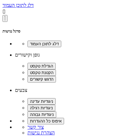
דלג לתוכן העמוד

סרגל נגישות
גופן וקישורים
צבעים
צור קשר
הצהרת נגישות