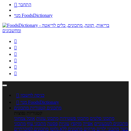
התחבר

מנוי FoodsDictionary






כניסה לחשבון

מנוי FoodsDictionary

מתכונים
קטגוריות מתכונים
קטגוריות נפוצות
מתכוני סלטים
מתכוני פשטידות
מתכוני עוגות
אוכל צמחוני
מתכונים לטבעוניים
אפייה
מוקפץ
עוגיות
פסטה
מתכוני עוף
מתכוני
בשר
מתכוני ילדים
מרקים
מתכונים ללא גלוטן
מתכונים לסוכרתיים