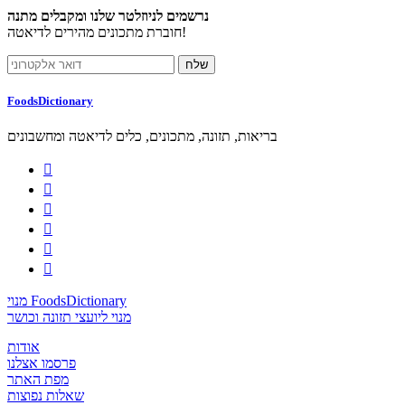
נרשמים לניוזלטר שלנו ומקבלים מתנה
חוברת מתכונים מהירים לדיאטה!
FoodsDictionary
בריאות, תזונה, מתכונים, כלים לדיאטה ומחשבונים






מנוי FoodsDictionary
מנוי ליועצי תזונה וכושר
אודות
פרסמו אצלנו
מפת האתר
שאלות נפוצות