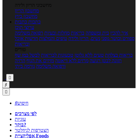
מחשבוני הריון ולידה
מחשבון הריון
מחשבון ביוץ
כתבות
כתבות
ערוצי תוכן
איך להכין
בית ומשפחה
בריאות
מחלות ובעיות
רפואה משלימה
ספורט וכושר גופני
נשים, הריון ולידה
טיפים והמלצות
חדשות אוכל
ובריאות
טורים
בריאות בצלחת
טעים ללא גלוטן
טבעונות לבריאות
לבשל כמו שף
תזונה לבטן רגועה
מרזים ללא דיאטה
מזיזים את הגוף
הרזיה
ורפואה משלימה
גורמה ביתי



חיפוש

לפי מצרכים
עוגיות
בוקר?
הצטרפות לניוזלטר
אפליקציית Foods