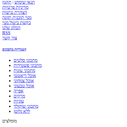
תנאי שימוש
|
תקנון
מדיניות פרטיות
הצהרת נגישות
מנוי תוכנית תזונה
בקשת ביטול מנוי
הבלוג שלנו
RSS
צור קשר
קטגוריות מתכונים
מתכוני סלטים
מתכוני פשטידות
מתכוני עוגות
אוכל דיאטטי
אוכל צמחוני
אוכל טבעוני
אפייה
מרקים
עוגיות
מתכוני שוקולד
ללא גלוטן
מומלצים