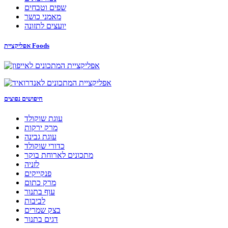
שפים וטבחים
מאמני כושר
יועצים לתזונה
אפליקציית Foods
חיפושים נפוצים
עוגת שוקולד
מרק ירקות
עוגת גבינה
כדורי שוקולד
מתכונים לארוחת בוקר
לזניה
פנקייקים
מרק כתום
עוף בתנור
לביבות
בצק שמרים
דגים בתנור