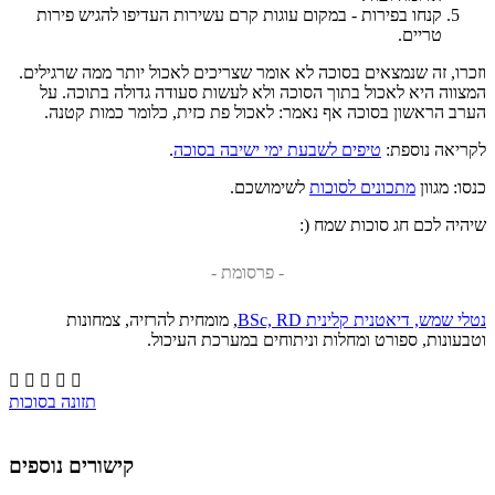
קנחו בפירות - במקום עוגות קרם עשירות העדיפו להגיש פירות
טריים.
וזכרו, זה שנמצאים בסוכה לא אומר שצריכים לאכול יותר ממה שרגילים.
המצווה היא לאכול בתוך הסוכה ולא לעשות סעודה גדולה בתוכה. על
הערב הראשון בסוכה אף נאמר: לאכול פת כזית, כלומר כמות קטנה.
לקריאה נוספת:
טיפים לשבעת ימי ישיבה בסוכה
.
כנסו: מגוון
מתכונים לסוכות
לשימושכם.
שיהיה לכם חג סוכות שמח (:
- פרסומת -
נטלי שמש, דיאטנית קלינית BSc, RD
, מומחית להרזיה, צמחונות
וטבעונות, ספורט ומחלות וניתוחים במערכת העיכול.





תזונה בסוכות
קישורים נוספים