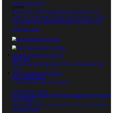
טרנדים בעולם האוכל
מיוחדים
מנתח המתכונים
ספר המתכונים שלי
מתכוני וידאו
מתכונים
עשירים
מתכונים לפי מצרכים
אוכל דיאטטי
אוכל בריא
מאכלי
עדות
ספרי בישול
מתכונים לפי חגים ועונות
לפי שיטות הכנה
אפליקציית Foods
מוצרים ומאכלים
מוצרים ומאכלים
מילון האוכל
תפריטי תזונה
ערכים תזונתיים
חיפוש ע"פ רכיבים
מכילים הכי
הרבה
מחשבון קלוריות
מחשבון קלוריות
מנוי FoodsDictionary
5 ימי ניסיון חינם - לחצו לפרטים נוספים
מחשבוני תזונה ובריאות
מחשבון קלוריות
מחשבון שריפת קלוריות
מחשבון דופק מטרה
יחס
מותניים לירכיים
מחשבון צריכת קלוריות
מחשבון מינונים מומלצים
מחשבון BMI
מחשבון אחוז שומן