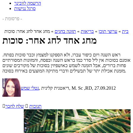
הרשמה לוובינר
סרגל נגישות
- פרסומת -
בית
»
ערוצי תוכן
»
בריאות
»
תזונה בחגים
»
מחג אחד לחג אחר: סוכות
מחג אחד לחג אחר: סוכות
ראש השנה ויום כיפור עברו, ולא הספקנו למצמץ וכבר סוכות בפתח.
אומנם בסוכות אין ליל סדר כמו בראש השנה ובפסח, והמזונות המסורתיים
פחות ברורים, אבל הזמנה לשמש כאושפיזין בסוכות של מקורבים שונים
מזמנת אכילת יתר של תבשילים ודברי מתיקה המוצעים באירוח בסוכה.
, 27.09.2012
, דיאטנית קלינית, M. Sc ,RD
נטלי שמש
תגובות

שלח לחבר
