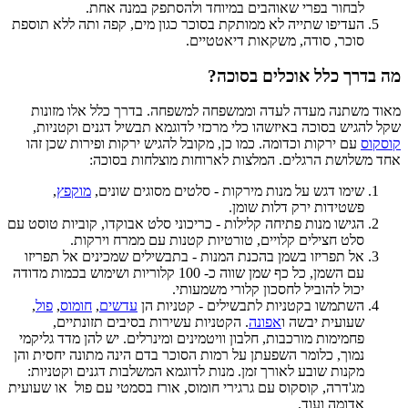
לבחור בפרי שאוהבים במיוחד ולהסתפק במנה אחת.
העדיפו שתייה לא ממותקת בסוכר כגון מים, קפה ותה ללא תוספת
סוכר, סודה, משקאות דיאטטיים.
מה בדרך כלל אוכלים בסוכה?
מאוד משתנה מעדה לעדה וממשפחה למשפחה. בדרך כלל אלו מזונות
שקל להגיש בסוכה באיזשהו כלי מרכזי לדוגמא תבשיל דגנים וקטניות,
קוסקוס
עם ירקות וכדומה. כמו כן, מקובל להגיש ירקות ופירות שכן זהו
אחד משלושת הרגלים. המלצות לארוחות מוצלחות בסוכה:
שימו דגש על מנות מירקות - סלטים מסוגים שונים,
מוקפץ
,
פשטידות ירק דלות שומן.
הגישו מנות פתיחה קלילות - כריכוני סלט אבוקדו, קוביות טוסט עם
סלט חצילים קלויים, טורטיות קטנות עם ממרח וירקות.
אל תפריזו בשמן בהכנת המנות - בתבשילים שמכינים אל תפריזו
עם השמן, כל כף שמן שווה כ- 100 קלוריות ושימוש בכמות מדודה
יכול להוביל לחסכון קלורי משמעותי.
השתמשו בקטניות לתבשילים - קטניות הן
עדשים
,
חומוס
,
פול
,
שעועית יבשה ו
אפונה
. הקטניות עשירות בסיבים תזונתיים,
פחמימות מורכבות, חלבון וויטמינים ומינרלים. יש להן מדד גליקמי
נמוך, כלומר השפעתן על רמות הסוכר בדם הינה מתונה יחסית והן
מקנות שובע לאורך זמן. מנות לדוגמא המשלבות דגנים וקטניות:
מג'דרה, קוסקוס עם גרגירי חומוס, אורז בסמטי עם פול או שעועית
אדומה ועוד.