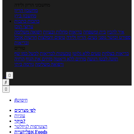
מחשבוני הריון ולידה
מחשבון הריון
מחשבון ביוץ
כתבות
כתבות
ערוצי תוכן
איך להכין
בית ומשפחה
בריאות
מחלות ובעיות
רפואה משלימה
ספורט וכושר גופני
נשים, הריון ולידה
טיפים והמלצות
חדשות אוכל
ובריאות
טורים
בריאות בצלחת
טעים ללא גלוטן
טבעונות לבריאות
לבשל כמו שף
תזונה לבטן רגועה
מרזים ללא דיאטה
מזיזים את הגוף
הרזיה
ורפואה משלימה
גורמה ביתי



חיפוש

לפי מצרכים
עוגיות
בוקר?
הצטרפות לניוזלטר
אפליקציית Foods