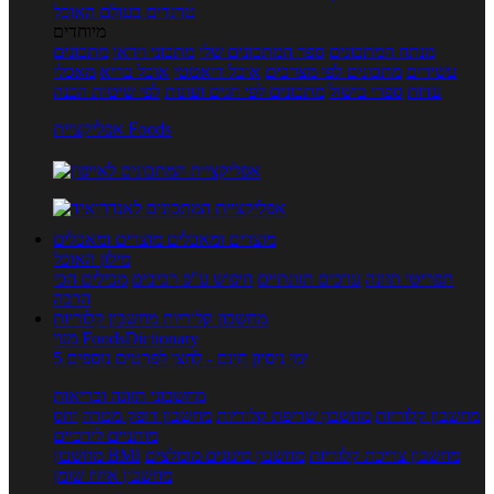
טרנדים בעולם האוכל
מיוחדים
מנתח המתכונים
ספר המתכונים שלי
מתכוני וידאו
מתכונים
עשירים
מתכונים לפי מצרכים
אוכל דיאטטי
אוכל בריא
מאכלי
עדות
ספרי בישול
מתכונים לפי חגים ועונות
לפי שיטות הכנה
אפליקציית Foods
מוצרים ומאכלים
מוצרים ומאכלים
מילון האוכל
תפריטי תזונה
ערכים תזונתיים
חיפוש ע"פ רכיבים
מכילים הכי
הרבה
מחשבון קלוריות
מחשבון קלוריות
מנוי FoodsDictionary
5 ימי ניסיון חינם - לחצו לפרטים נוספים
מחשבוני תזונה ובריאות
מחשבון קלוריות
מחשבון שריפת קלוריות
מחשבון דופק מטרה
יחס
מותניים לירכיים
מחשבון צריכת קלוריות
מחשבון מינונים מומלצים
מחשבון BMI
מחשבון אחוז שומן