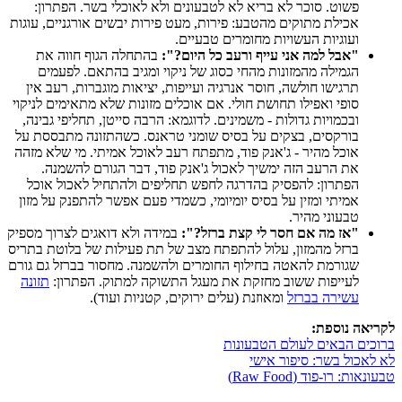
פשוט. סוכר לא בריא לא לטבעונים ולא לאוכלי בשר. הפתרון:
אכילת מתוקים מהטבע: פירות, מעט פירות יבשים אורגניים, עוגות
ועוגיות העשויות מחומרים טבעיים.
"אבל למה אני עייף ורעב כל היום?":
בהתחלה הגוף חווה את
הגמילה מהמזונות מהחי כסוג של ניקוי ומגיב בהתאם. לפעמים
תרגישו חולשה, חוסר אנרגיה ועייפות, יציאות מוגברות, רעב אין
סופי ואפילו תחושת חולי. אם אוכלים מזונות שלא מתאימים לניקוי
ובכמויות גדולות - משמינים. לדוגמא: הרבה סייטן, תחליפי גבינה,
בורקסים, בצקים על בסיס שומני טראנס. כשהתזונה מתבססת על
אוכל מהיר - ג'אנק פוד, מתפתח רעב לאוכל אמיתי. מי שלא מזהה
את הרעב הזה ימשיך לאכול ג'אנק פוד, דבר הגורם להשמנה.
הפתרון: להפסיק בהדרגה לחפש תחליפים ולהתחיל לאכול אוכל
אמיתי ומזין על בסיס יומיומי, כשמדי פעם אפשר להתפנק על מזון
טבעוני מהיר.
"אז מה אם חסר לי קצת ברזל?":
במידה ולא דואגים לצרוך מספיק
ברזל מהמזון, עלול להתפתח מצב של תת פעילות של בלוטת בתריס
שגורמת להאטה בחילוף החומרים ולהשמנה. מחסור בברזל גם גורם
לעייפות ששוב מחזקת את מעגל התשוקה למתוק. הפתרון:
תזונה
עשירה בברזל
ומאוזנת (עלים ירוקים, קטניות ועוד).
לקריאה נוספת:
ברוכים הבאים לעולם הטבעונות
לא לאכול בשר: סיפור אישי
טבעונאות: רו-פוד (Raw Food)