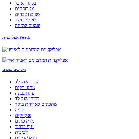
בלוגרי אוכל
נטורופתים
שפים וטבחים
מאמני כושר
יועצים לתזונה
אפליקציית Foods
חיפושים נפוצים
עוגת שוקולד
מרק ירקות
עוגת גבינה
כדורי שוקולד
מתכונים לארוחת בוקר
לזניה
פנקייקים
מרק כתום
עוף בתנור
לביבות
בצק שמרים