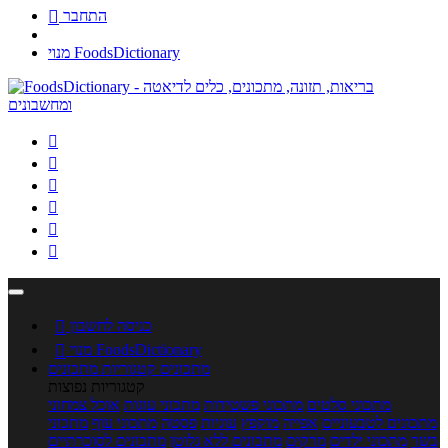
התחבר

מנוי FoodsDictionary






כניסה לחשבון

מנוי FoodsDictionary

מתכונים
קטגוריות מתכונים
קטגוריות נפוצות
מתכוני סלטים
מתכוני פשטידות
מתכוני עוגות
אוכל צמחוני
מתכונים לטבעוניים
אפייה
מוקפץ
עוגיות
פסטה
מתכוני עוף
מתכוני
בשר
מתכוני ילדים
מרקים
מתכונים ללא גלוטן
מתכונים לסוכרתיים