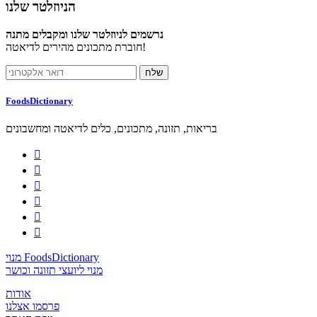
הניוזלטר שלנו
נרשמים לניוזלטר שלנו ומקבלים מתנה
חוברת מתכונים מהירים לדיאטה!
FoodsDictionary
בריאות, תזונה, מתכונים, כלים לדיאטה ומחשבונים






מנוי FoodsDictionary
מנוי ליועצי תזונה וכושר
אודות
פרסמו אצלנו