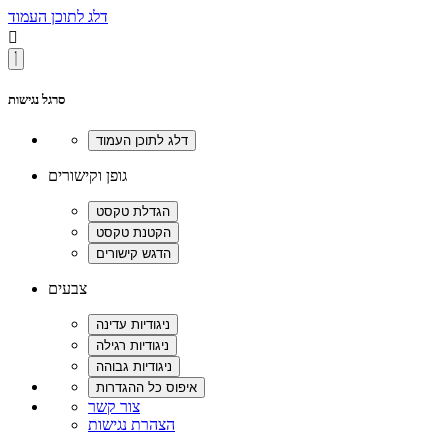
דלג לתוכן העמוד

סרגל נגישות
גופן וקישורים
צבעים
צור קשר
הצהרת נגישות