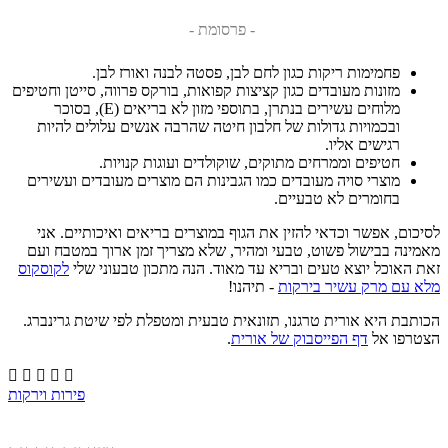
- פרסומת -
פחמימות ריקות כגון לחם לבן, פסטה לבנה ואורז לבן.
מזונות מעובדים כגון קציצות קפואות, בורקס פרווה, סייטן וחטיפים
מלוחים עשירים בנתרן, בתוספי מזון לא בריאים (E), בסוכר
ובכמויות גדולות של חלבון חיטה שהרבה אנשים עלולים להיות
רגישים אליו.
חטיפים וממרחים מתוקים, שוקולדים ועוגות קנויות.
מוצרי סויה מעובדים כמו הגבינות הם מוצרים מעובדים ועשירים
בחומרים לא טבעיים.
לסיכום, אפשר וכדאי להזין את הגוף במוצרים בריאים ואיכותיים. אני
מאמינה בבישול פשוט, טבעי ומהיר, שלא מצריך זמן ארוך במטבח ועם
זאת האוכל יוצא טעים ובריא עד מאוד. הנה מתכון טבעוני שלי
לקוסקוס
מלא עם מרק עשיר בירקות
- תיהנו!
הכותבת היא אורית טרגנו,
תזונאית טבעית ומטפלת לפי שיטת גרינברג.
הצטרפו אל
דף הפייסבוק של אורית
.





פירות וירקות