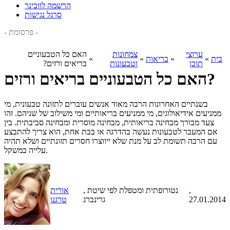
הרשמה לוובינר
סרגל נגישות
- פרסומת -
ערוצי
צמחונות
האם כל הטבעוניים
בית
»
»
בריאות
»
»
תוכן
וטבעונות
בריאים ורזים?
האם כל הטבעוניים בריאים ורזים?
בשנתיים האחרונות הרבה מאוד אנשים עוברים לתזונה טבעונית, מי
ממניעים אידיאולוגים, מי ממניעים בריאותיים ומי משילוב של שניהם. זהו
צעד מבורך מבחינה בריאותית, מבחינה מוסרית ומבחינה סביבתית. בין
אם המעבר לטבעונות נעשה בהדרגה או בבת אחת, הוא צריך להתבצע
עם הרבה תשומת לב על מנת שלא ייווצרו חסרים תזונתיים ושלא תהיה
עלייה במשקל.
,
, נטורופתית ומטפלת לפי שיטת
אורית
27.01.2014
גרינברג
טרגנו