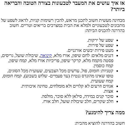
אז איך עושים את המעבר לטבעונות בצורה הטובה והבריאה
ביותר?
מבחינה מעשית חשוב לתכנן מראש, להכין רשימות קניות, לדאוג לשפע של
מתכונים לטבעוניים ולמלא את הבית במצרכים בריאים וטריים. חשוב
בהדרגה להכניס הביתה:
שפע של ירקות.
שפע של פירות.
מעט פירות יבשים אורגניים.
דגנים מלאים: לחם שיפון, אורז מלא,
קינואה
, שיבולת שועל, גריסים,
פסטה מקמח מלא, קרקר שיפון, פריכיות אורז מלא, קמח שיפון,
קמח כוסמין.
קטניות: חומוס, פול, עדשים מכל הצבעים, שעועית מכל הסוגים,
טופו שאינו מהונדס גנטית (עד פעמיים- שלוש בשבוע), קמח חומוס,
קמח שעועית.
אגוזים וזרעים לא קלויים ולא מומלחים, טחינה איכותית.
אצות.
סוכר קנים במידה, סילאן ללא סוכר, מולסה.
חלב שקדים, חלב שיבולת שועל, חלב אורז.
ממה צריך להימנע?
חשוב בהדרגה להוציא מהבית: