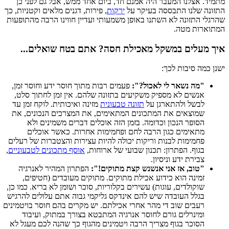
מתמיד. אצלנו המעבר היה אמנם חד, ביום אחד ממש, אבל גם לפני כן
התזונה שלנו התבססה בעיקר על
ירקות
, פירות, דגנים מלאים וקטניות, כך
שהרגלי התזונה לא השתנו באופן משמעותי ועדיין חווינו הרבה מהתופעות
המתוארות מטה.
איך מעלים במשקל מאכילת חסה? אתם בטח שואלים...
ישנן כמה סיבות לכך:
"מה נשאר לי לאכול?":
פעמים רבות מתוך חוסר ידע וחוסר זמן,
אנשים לא מספיק משקיעים בתזונה שלהם. אין זמן לחתוך סלט,
לבשל ולהתארגן על
תזונה טבעונית
מזינה ואיכותית. לוקח זמן עד
שמוצאים את המתכונים המתאימים, את המצרכים הנכונים, את
הסופר הנכון וכדומה. בזמן הזה אוכלים דברים משמינים ולא
מתאימים כגון הרבה לחם ופחמימות אחרות. כאשר אוכלים
פחמימות לבנות וריקות יכולה להיות עצירות והצטברות של רעלים
בגוף. הפתרון: תכנון שבועי של ארוחות,
אוסף מתכונים לטבעוניים
,
צבירת ידע וניסיון.
"טוב, אז אני אנשנש קצת מתוקים!":
הפתרון המהיר לאנרגיה
זמינה הוא כידוע אכילת מתוקים. מתוקים מעובדים (חטיפים,
שוקולדים, עוגות) עשירים בקלוריות, סוכר ושומן לא בריא. כמו כן,
בגלל העובדה שיש להם אינדקס גליקמי גבוה אתם עלולים להרגיש
רעבים שוב די מהר אחרי אכילתם. יש מקרים בהם חוסר בויטמינים
ומינרלים גורם לחוסר אנרגיה המתבטא בצורך במתוק, ועיבוד
הסוכר בגוף מצריך הרבה ויטמינים מהגוף כך שהנה לכם מעגל לא