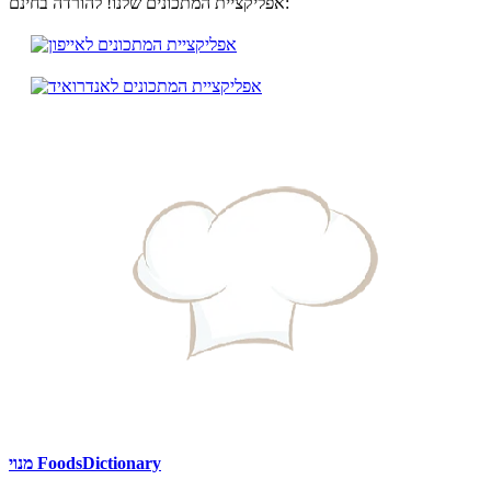
אפליקציית המתכונים שלנו! להורדה בחינם:
מנוי FoodsDictionary