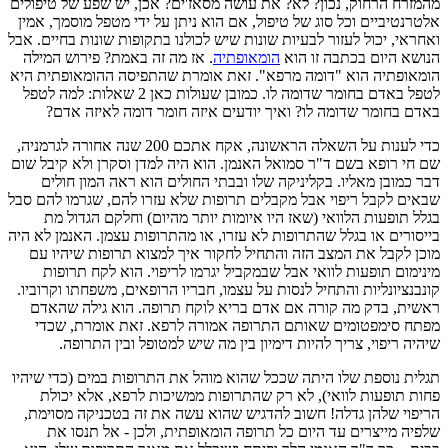
מהמזרח הרחוק, נכון? לא? את עושה מסאז'ים? אכן, יש שפע של טיפולים
אלטרנטיביים וכל סוג של טיפול, אם הוא ניתן על ידי מטפל מוסמך, אמין
ואחראי, יכול לעזור לבעיות שונות שיש לכולנו בתקופות שונות בחיים. אבל
הנושא היום בכתבה זו הוא
הומאופתיה
. אז מה זה באמת? פירוש המילה
הומאופתיה הוא "דומה מרפא". זאת אומרת שהתפיסה ההומאופתית היא
לטפל באדם בחומר שדומה לו. כמובן שעולות כאן 2 שאלות: למה לטפל
באדם בחומר שדומה לו? ואיך יודעים איזה חומר דומה לאיזה אדם?
כדי לענות על השאלה הראשונה, אקח אתכם 200 שנה אחורה לגרמניה,
שם חי רופא בשם ד"ר סמואל האנמן. הוא היה למדן וסקרן ולא קיבל שום
דבר כמובן מאליו. בקליניקה שלו ובבתי החולים הוא ראה המון חולים
שבאים לקבל ריפוי אבל מקבלים תרופות שלא עזרו להם, שגרמו להם סבל
בגלל תופעות הלוואי (שאז היו איומות יותר מהיום) וחלקם הגדול מת
בייסורים או בגלל שהתרופות לא עזרו, או מהתרופות עצמן. האנמן לא היה
מוכן לקבל את המצב הזה והתחיל לחקור איך למצוא תרופות שיהיו עם
מינימום תופעות לוואי אבל שבמקביל יגרמו לריפוי. הוא לקח תרופות
קונבנציונליות והתחיל לנסות על עצמו, חבריו הרופאים, משפחתו וקרוביו.
ראשית, בדק מה קורה אם אדם בריא לוקח תרופה. הוא גילה שהאדם
מפתח סימפטומים שאותם התרופה אמורה לרפא. זאת אומרת, שכדי
שיהיה ריפוי, צריך להיות דימיון בין מה שיש למטופל ובין התרופה.
תגלית נוספת שלו היתה שככל שהוא מוהל את התרופות במים (כדי שיהיו
פחות תופעות לוואי), לא רק שהתרופות ממשיכות לרפא, אלא יכולת
הריפוי שלהן גדלה! חשוב להדגיש שהוא עשה את זה בטכניקה מסוימת,
שלפיה מייצרים עד היום כל תרופה הומאופתית, ולכן - אל תנסו את