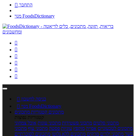
התחבר

מנוי FoodsDictionary






כניסה לחשבון

מנוי FoodsDictionary

מתכונים
קטגוריות מתכונים
קטגוריות נפוצות
מתכוני סלטים
מתכוני פשטידות
מתכוני עוגות
אוכל צמחוני
מתכונים לטבעוניים
אפייה
מוקפץ
עוגיות
פסטה
מתכוני עוף
מתכוני
בשר
מתכוני ילדים
מרקים
מתכונים ללא גלוטן
מתכונים לסוכרתיים