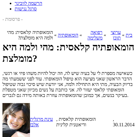
הרשמה לוובינר
סרגל נגישות
- פרסומת -
ערוצי
רפואה
הומאופתיה קלאסית: מהי
בית
»
»
»
הומאופתיה
»
תוכן
משלימה
ולמה היא מומלצת?
הומאופתיה קלאסית: מהי ולמה היא
מומלצת?
כשאישה מספרת לי על בעיה שיש לה, וזה יכול להיות משהו פיזי או רגשי,
הדבר הראשון שאני מציעה הוא טיפול הומאופתי. עוד לפני ששמעתי מה
בדיוק הבעיה, מתי היא התחילה ולמה, אני יודעת שיש סיכוי גבוה שטיפול
הומאופתי קלאסי יעזור לה. אני כותבת על נשים מכיוון שאני מטפלת
בעיקר בנשים, אך כמובן שהומאופתיה עוזרת באותה מידה גם לגברים.
,
, הומאופתית קלאסית
עינת מרגלית
30.11.2014
ודיאטנית קלינית
אלבז