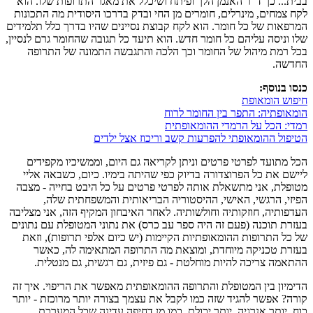
בבית... כך ד"ר האנמן הלך ופיתח ושיכלל את מאגר התרופות שלו. הוא
לקח צמחים, מינרלים, חומרים מן החי ובדק בדרכו היסודית מה התכונות
המרפאות של כל חומר. הוא לקח קבוצת נסיינים שהיו בדרך כלל תלמידים
שלו וניסה עליהם כל חומר חדש. הוא תיעד כל תגובה שהחומר גרם לנסיין,
בכל רמת מיהול של החומר וכך הלכה והתגבשה התמונה של התרופה
החדשה.
כנסו בנוסף:
חיפוש הומאופת
הומאופתיה: התפר בין החומר לרוח
רמדי: הכל על הרמדי ההומאופתית
הטיפול ההומאופתי להפרעות קשב וריכוז אצל ילדים
הכל מתועד לפרטי פרטים וניתן לקריאה גם היום, וממשיכיו מקפידים
ליישם את כל הפרוצדורה בדיוק כפי שהיתה בימיו. כיום, כשבאה אליי
מטופלת, אני מתשאלת אותה לפרטי פרטים על כל היבט בחייה - מצבה
הפיזי, הרגשי, האישי, ההיסטוריה הבריאותית והמשפחתית שלה,
העדפותיה, חוזקותיה וחולשותיה. לאחר האיבחון המקיף הזה, אני מצליבה
בעזרת תוכנה (פעם זה היה ספר עב כרס) את נתוני המטופלת עם נתונים
של כל התרופות ההומאופתיות הקיימות (יש כיום אלפי תרופות), וזאת
בעזרת טכניקה מיוחדת, ומוצאת מה התרופה המתאימה לה, כאשר
ההתאמה צריכה להיות מוחלטת - גם פיזית, גם רגשית, גם מנטלית.
הדימיון בין המטופלת והתרופה ההומאופתית מאפשר את הריפוי. איך זה
קורה? אפשר להגיד שזה כמו לקבל את עצמך בצורה יותר מרוכזת - יותר
כוח, יותר אנרגיה, יותר יכולת. כמו מן דחיפה עדינה שכל המערכת