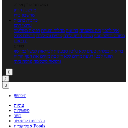
מחשבוני הריון ולידה
מחשבון הריון
מחשבון ביוץ
כתבות
כתבות
ערוצי תוכן
איך להכין
בית ומשפחה
בריאות
מחלות ובעיות
רפואה משלימה
ספורט וכושר גופני
נשים, הריון ולידה
טיפים והמלצות
חדשות אוכל
ובריאות
טורים
בריאות בצלחת
טעים ללא גלוטן
טבעונות לבריאות
לבשל כמו שף
תזונה לבטן רגועה
מרזים ללא דיאטה
מזיזים את הגוף
הרזיה
ורפואה משלימה
גורמה ביתי



חיפוש

עוגיות
פשטידות
בשר
הצטרפות לניוזלטר
אפליקציית Foods