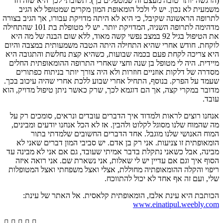
(הרגשה יותר טובה מעצם זה שמטפלים בך). תשובתי לכך היא שזה חד
משמעית לא נכון. יש לי ולכל הומאופת המון מקרים שמטופל לא הגיב
לתרופה הראשונה שקיבל, כי היא לא היתה מדויקת עבורו, אך הגיב בצורה
מדהימה לתרופה השניה, המדויקת יותר. יש לי מטופלת בת 101 שהתחילה
את הטיפול בגיל 92 במצב נפשי קשה מאוד, ללא שום הבנה של מה היא
לוקחת. חודש אחרי שהיא התחילה היתה הטבה משמעותית במצבה והיום
היא צריכה לקחת פעם בכמה שבועות, כשהיא קצת נחלשת והתגובה היא
מיידית. היה לי מטופל בן שנה וחצי שאחרי התרופה ההומאופתית החלים
מסדרה של דלקות אוזניים חוזרות ולא היה צורך יותר בניתוח כפתורים
שעמד על הפרק. בנוסף, התחיל אחרי שבוע ללכת אחרי שהיה עיכוב בכך.
מדובר במקרי קצה, אך הם דוגמא לכך, שרק כאשר ניתן טיפול מדויק, הוא
עובד.
אנחנו רוצים לראות ולמדוד איך הדברים עובדים ונראים, סומכים רק על
מה שהמוח שלנו מסוגל לקלוט ולהבין. אז לא הכל אנחנו יודעים ומבינים,
המוח האנושי שלנו מוגבל. אחד הדברים החשובים שלמדתי בתור
הומאופתית זו צניעות. אני רק בן אדם. יש סביבי המון דברים שאני לא
מבינה, אבל כשאני נתקלת בדבר אמיתי שעובד, גם אם אני לא מבינה עד
הסוף איך וגם אם עדיין יש לי שאלות, אני נשארת שם. אני רואה איזה
ריפוי והקלה ההומאופתיה מחוללת, אצלי ואצל משפחתי ואצל המטופלות
שלי, ועם זה אף אחד לא יכול להתווכח.
הכותבת היא עינת אלבז, הומאופתית קלאסית. אל האתר של עינת:
www.einatipul.weebly.com




