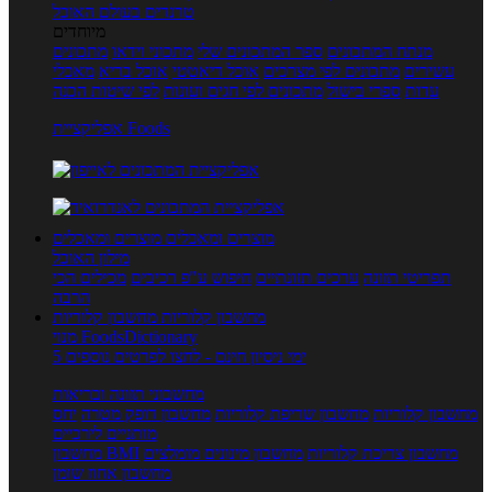
טרנדים בעולם האוכל
מיוחדים
מנתח המתכונים
ספר המתכונים שלי
מתכוני וידאו
מתכונים
עשירים
מתכונים לפי מצרכים
אוכל דיאטטי
אוכל בריא
מאכלי
עדות
ספרי בישול
מתכונים לפי חגים ועונות
לפי שיטות הכנה
אפליקציית Foods
מוצרים ומאכלים
מוצרים ומאכלים
מילון האוכל
תפריטי תזונה
ערכים תזונתיים
חיפוש ע"פ רכיבים
מכילים הכי
הרבה
מחשבון קלוריות
מחשבון קלוריות
מנוי FoodsDictionary
5 ימי ניסיון חינם - לחצו לפרטים נוספים
מחשבוני תזונה ובריאות
מחשבון קלוריות
מחשבון שריפת קלוריות
מחשבון דופק מטרה
יחס
מותניים לירכיים
מחשבון צריכת קלוריות
מחשבון מינונים מומלצים
מחשבון BMI
מחשבון אחוז שומן