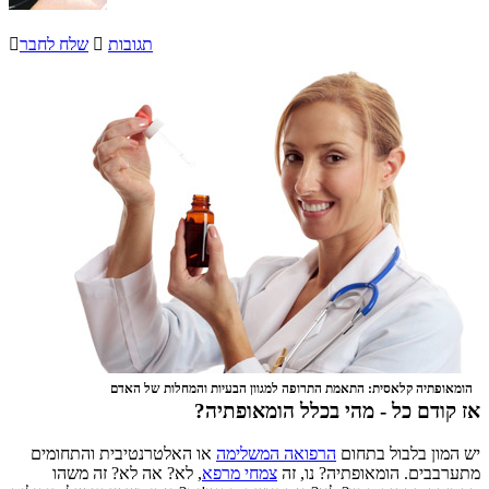
תגובות

שלח לחבר

הומאופתיה קלאסית: התאמת התרופה למגוון הבעיות והמחלות של האדם
אז קודם כל - מהי בכלל הומאופתיה?
יש המון בלבול בתחום
הרפואה המשלימה
או האלטרנטיבית והתחומים
מתערבבים. הומאופתיה? נו, זה
צמחי מרפא
, לא? אה לא? זה משהו