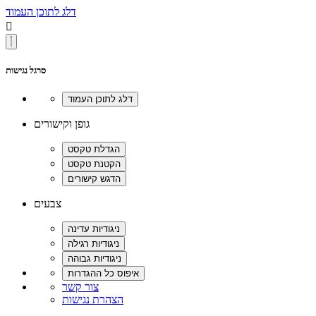
דלג לתוכן העמוד

סרגל נגישות
גופן וקישורים
צבעים
צור קשר
הצהרת נגישות