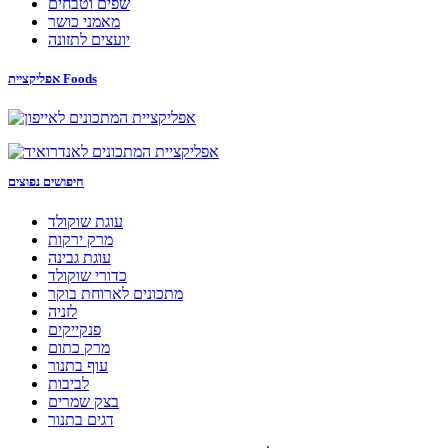
שפים וטבחים
מאמני כושר
יועצים לתזונה
אפליקציית Foods
חיפושים נפוצים
עוגת שוקולד
מרק ירקות
עוגת גבינה
כדורי שוקולד
מתכונים לארוחת בוקר
לזניה
פנקייקים
מרק כתום
עוף בתנור
לביבות
בצק שמרים
דגים בתנור