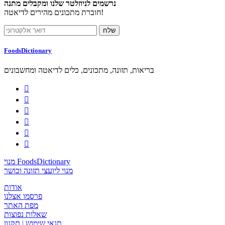
נרשמים לניוזלטר שלנו ומקבלים מתנה
חוברת מתכונים מהירים לדיאטה!
FoodsDictionary
בריאות, תזונה, מתכונים, כלים לדיאטה ומחשבונים






מנוי FoodsDictionary
מנוי ליועצי תזונה וכושר
אודות
פרסמו אצלנו
מפת האתר
שאלות נפוצות
תנאי שימוש
|
תקנון