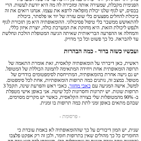
הפנימית מקבלת, שמעירה אותה ומזכירה לה מה היא יודעת לעשות. הרי
בבסיס, יש לגוף שלנו יכולת מופלאה לרפא את עצמו. אנחנו רואים את זה
ביכולת להחלים מפצעים בלי שום עזרה של יוד או פלסתר, ביכולת
להתאושש ממשבר בלי טיפול פסיכולוגי. ההומאופתיה היא מן תזכורת לגוף
ולנפש ליכולת הזאת. היא מחזקת את המערכת כולה, יוצרת איזון כללי,
והמחלה או ההפרעה הבריאותית שאיתה הגיעה המטופלת הולכת ונחלשת
עד להבראה. כל כך פשוט וכל כך מדויק.
ועכשיו כשזה ברור - כמה הבהרות
ראשית, כאן דיברתי על הומאופתיה קלאסית, זאת אומרת התאמה של
תרופה הומאופתית אחת ויחידה המתאימה לתמונה הכוללת של המטופל.
יש גם גישה אחרת בהומאופתיה, המתייחסת לסימפטומים בודדים של
מטופל. במצב זה, נותנים כמה תרופות הומאופתיות, אחת לכל סימפטום.
למשל, אישה המגיעה עם
כאבי מחזור
, כאבי ראש והפרעת שינה, תקבל 3
תרופות שונות. יש יתרונות וחסרונות לכל שיטה. אני באופן אישי מטפלת
ב- 90% מהמטופלות שלי בצורה הקלאסית, כאשר יש מקרים מסוימים,
שבהם מתאים באופן זמני לתת כמה תרופות בו זמנית.
- פרסומת -
שנית, יש המון דיבורים על כך שההומאופתיה לא באמת עובדת כי
החומרים כל כך מהולים שאין בתרופות חומר, ולכן זה רק אפקט פלצבו