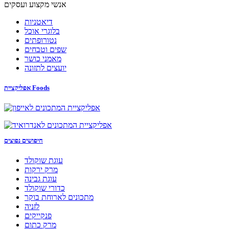
אנשי מקצוע ועסקים
דיאטניות
בלוגרי אוכל
נטורופתים
שפים וטבחים
מאמני כושר
יועצים לתזונה
אפליקציית Foods
חיפושים נפוצים
עוגת שוקולד
מרק ירקות
עוגת גבינה
כדורי שוקולד
מתכונים לארוחת בוקר
לזניה
פנקייקים
מרק כתום