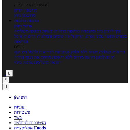
מחשבוני הריון ולידה
מחשבון הריון
מחשבון ביוץ
כתבות
כתבות
ערוצי תוכן
איך להכין
בית ומשפחה
בריאות
מחלות ובעיות
רפואה משלימה
ספורט וכושר גופני
נשים, הריון ולידה
טיפים והמלצות
חדשות אוכל
ובריאות
טורים
בריאות בצלחת
טעים ללא גלוטן
טבעונות לבריאות
לבשל כמו שף
תזונה לבטן רגועה
מרזים ללא דיאטה
מזיזים את הגוף
הרזיה
ורפואה משלימה
גורמה ביתי



חיפוש

עוגיות
פשטידות
בשר
הצטרפות לניוזלטר
אפליקציית Foods