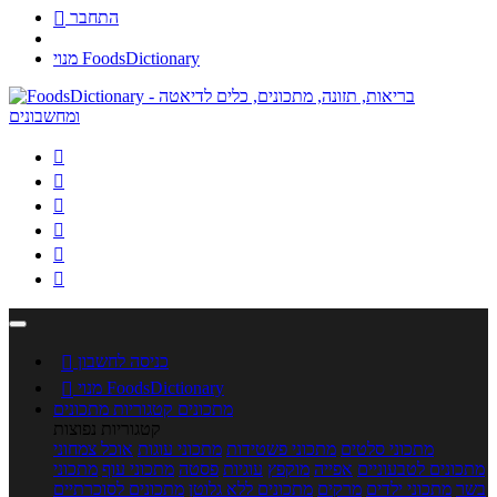
התחבר

מנוי FoodsDictionary






כניסה לחשבון

מנוי FoodsDictionary

מתכונים
קטגוריות מתכונים
קטגוריות נפוצות
מתכוני סלטים
מתכוני פשטידות
מתכוני עוגות
אוכל צמחוני
מתכונים לטבעוניים
אפייה
מוקפץ
עוגיות
פסטה
מתכוני עוף
מתכוני
בשר
מתכוני ילדים
מרקים
מתכונים ללא גלוטן
מתכונים לסוכרתיים