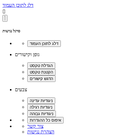
דלג לתוכן העמוד

סרגל נגישות
גופן וקישורים
צבעים
צור קשר
הצהרת נגישות