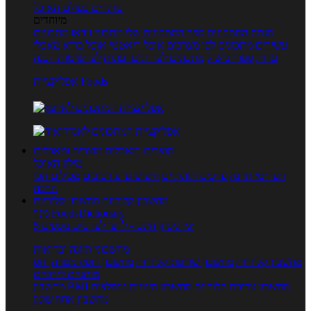
טרנדים בעולם האוכל
מיוחדים
מנתח המתכונים
ספר המתכונים שלי
מתכוני וידאו
מתכונים
עשירים
מתכונים לפי מצרכים
אוכל דיאטטי
אוכל בריא
מאכלי
עדות
ספרי בישול
מתכונים לפי חגים ועונות
לפי שיטות הכנה
אפליקציית Foods
מוצרים ומאכלים
מוצרים ומאכלים
מילון האוכל
תפריטי תזונה
ערכים תזונתיים
חיפוש ע"פ רכיבים
מכילים הכי
הרבה
מחשבון קלוריות
מחשבון קלוריות
מנוי FoodsDictionary
5 ימי ניסיון חינם - לחצו לפרטים נוספים
מחשבוני תזונה ובריאות
מחשבון קלוריות
מחשבון שריפת קלוריות
מחשבון דופק מטרה
יחס
מותניים לירכיים
מחשבון צריכת קלוריות
מחשבון מינונים מומלצים
מחשבון BMI
מחשבון אחוז שומן