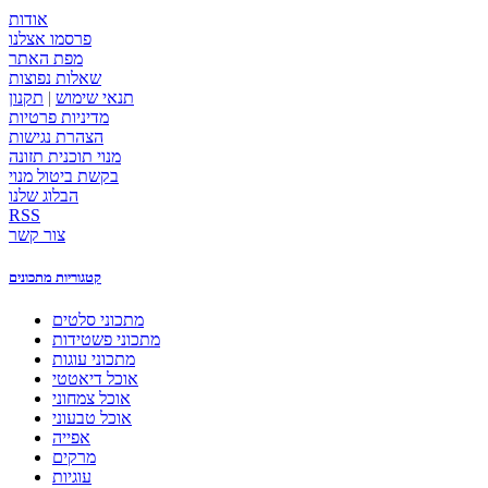
אודות
פרסמו אצלנו
מפת האתר
שאלות נפוצות
תנאי שימוש
|
תקנון
מדיניות פרטיות
הצהרת נגישות
מנוי תוכנית תזונה
בקשת ביטול מנוי
הבלוג שלנו
RSS
צור קשר
קטגוריות מתכונים
מתכוני סלטים
מתכוני פשטידות
מתכוני עוגות
אוכל דיאטטי
אוכל צמחוני
אוכל טבעוני
אפייה
מרקים
עוגיות