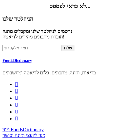
לא כדאי לפספס...
הניוזלטר שלנו
נרשמים לניוזלטר שלנו ומקבלים מתנה
חוברת מתכונים מהירים לדיאטה!
FoodsDictionary
בריאות, תזונה, מתכונים, כלים לדיאטה ומחשבונים






מנוי FoodsDictionary
מנוי ליועצי תזונה וכושר