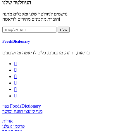
הניוזלטר שלנו
נרשמים לניוזלטר שלנו ומקבלים מתנה
חוברת מתכונים מהירים לדיאטה!
FoodsDictionary
בריאות, תזונה, מתכונים, כלים לדיאטה ומחשבונים






מנוי FoodsDictionary
מנוי ליועצי תזונה וכושר
אודות
פרסמו אצלנו