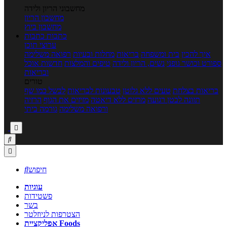
מחשבוני הריון ולידה
מחשבון הריון
מחשבון ביוץ
כתבות
כתבות
ערוצי תוכן
איך להכין
בית ומשפחה
בריאות
מחלות ובעיות
רפואה משלימה
ספורט וכושר גופני
נשים, הריון ולידה
טיפים והמלצות
חדשות אוכל
ובריאות
טורים
בריאות בצלחת
טעים ללא גלוטן
טבעונות לבריאות
לבשל כמו שף
תזונה לבטן רגועה
מרזים ללא דיאטה
מזיזים את הגוף
הרזיה
ורפואה משלימה
גורמה ביתי



חיפוש

עוגיות
פשטידות
בשר
הצטרפות לניוזלטר
אפליקציית Foods