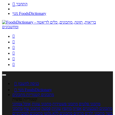
התחבר

מנוי FoodsDictionary






כניסה לחשבון

מנוי FoodsDictionary

מתכונים
קטגוריות מתכונים
קטגוריות נפוצות
מתכוני סלטים
מתכוני פשטידות
מתכוני עוגות
אוכל צמחוני
מתכונים לטבעוניים
אפייה
מוקפץ
עוגיות
פסטה
מתכוני עוף
מתכוני
בשר
מתכוני ילדים
מרקים
מתכונים ללא גלוטן
מתכונים לסוכרתיים