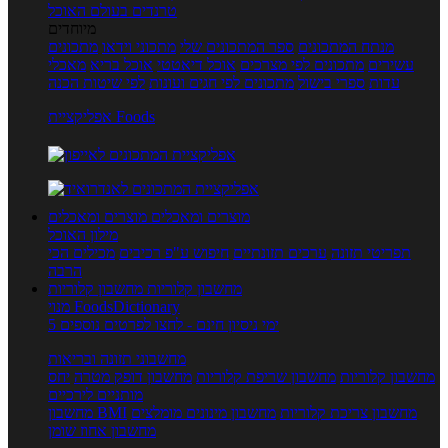
טרנדים בעולם האוכל
מיוחדים
מנתח המתכונים
ספר המתכונים שלי
מתכוני וידאו
מתכונים
עשירים
מתכונים לפי מצרכים
אוכל דיאטטי
אוכל בריא
מאכלי
עדות
ספרי בישול
מתכונים לפי חגים ועונות
לפי שיטות הכנה
אפליקציית Foods
מוצרים ומאכלים
מוצרים ומאכלים
מילון האוכל
תפריטי תזונה
ערכים תזונתיים
חיפוש ע"פ רכיבים
מכילים הכי
הרבה
מחשבון קלוריות
מחשבון קלוריות
מנוי FoodsDictionary
5 ימי ניסיון חינם - לחצו לפרטים נוספים
מחשבוני תזונה ובריאות
מחשבון קלוריות
מחשבון שריפת קלוריות
מחשבון דופק מטרה
יחס
מותניים לירכיים
מחשבון צריכת קלוריות
מחשבון מינונים מומלצים
מחשבון BMI
מחשבון אחוז שומן