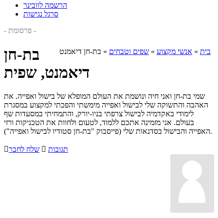
הרשמה לוובינר
סרגל נגישות
- פרסומת -
בת-חן
בית
»
אנשי מקצוע
»
שפים וטבחים
»
בת-חן דיאמנט
דיאמנט, שפית
שמי בת-חן ואני חיה ונושמת את העולם המופלא של בישול ואפייה. את
האהבה והתשוקה שלי לבישול ואפייה מימשתי והפכתי למקצוע במסגרת
לימודי באקדמיה לבישול צרפתי בניו-יורק, והתמחיתי במסעדות שף
בעולם. אני מזמינה אתכם ללמוד, לטעום ולחוות את הטכניקות ורזי
האפייה והבישול בסדנאות שלי (פייסבוק "בת-חן סטודיו לבישול ואפייה").
תגובות

שלח לחבר
