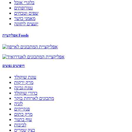
בלוגרי אוכל
נטורופתים
שפים וטבחים
מאמני כושר
יועצים לתזונה
אפליקציית Foods
חיפושים נפוצים
עוגת שוקולד
מרק ירקות
עוגת גבינה
כדורי שוקולד
מתכונים לארוחת בוקר
לזניה
פנקייקים
מרק כתום
עוף בתנור
לביבות
בצק שמרים