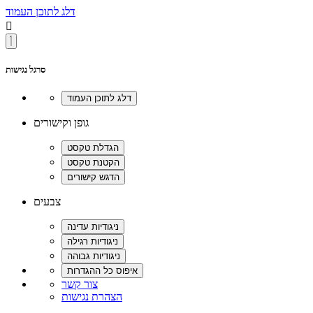
דלג לתוכן העמוד

סרגל נגישות
גופן וקישורים
צבעים
צור קשר
הצהרת נגישות