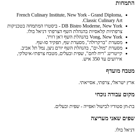
התמחות
French Culinary Institute, New York - Grand Diploma,
Classic Culinary Art.
DB Bistro Moderne, New York - ביסטרו המתמחה בטכניקות
צרפתיות קלאסיות בהנהלת השף הצרפתי דניאל בולו.
Vong, New York בהנהלת השף ז'אן ז'ורז'.
מסעדת "ברקרולה", מסעדת שף, תפקיד סו-שף.
מסעדת "מול-ים", בהנהלת השף יורם ניצן, נמל תל אביב.
קייטרינג "ריח לחם", שפית ובעלים, מטבח צרפתי-איטלקי,
אירועים עד 350 איש.
מטבח מועדף
ארץ ישראלי, צרפתי, אסייאתי.
מקום עבודה נוכחי
בת-חן סטודיו לבישול ואפייה - שפית ובעלים.
שפים שאני מעריצה
דניאל בולו.