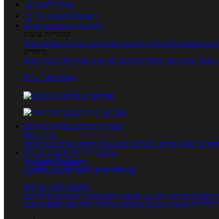
כניסה לחשבון

מנוי FoodsDictionary

מתכונים
קטגוריות מתכונים
קטגוריות נפוצות
קים
מתכונים ללא גלוטן
מתכונים לסוכרתיים
טרנדים בעולם האוכל
מיוחדים
מאכלי עדות
ספרי בישול
מתכונים לפי חגים ועונות
לפי שיטות הכנה
אפליקציית Foods
מוצרים ומאכלים
מוצרים ומאכלים
מילון האוכל
פריטי תזונה
ערכים תזונתיים
חיפוש ע"פ רכיבים
מכילים הכי הרבה
מחשבון קלוריות
מחשבון קלוריות
מנוי FoodsDictionary
5 ימי ניסיון חינם - לחצו לפרטים נוספים
מחשבוני תזונה ובריאות
ת
מחשבון שריפת קלוריות
מחשבון דופק מטרה
יחס מותניים לירכיים
 קלוריות
מחשבון מינונים מומלצים
מחשבון אחוז שומן
מחשבון BMI