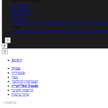
מחשבוני הריון ולידה
מחשבון הריון
מחשבון ביוץ
כתבות
כתבות
ערוצי תוכן
כושר גופני
נשים, הריון ולידה
טיפים והמלצות
חדשות אוכל ובריאות
טורים
זים ללא דיאטה
מזיזים את הגוף
הרזיה ורפואה משלימה
גורמה ביתי



חיפוש

עוגיות
פשטידות
בשר
הצטרפות לניוזלטר
אפליקציית Foods
הרשמה לוובינר
סרגל נגישות
- פרסומת -