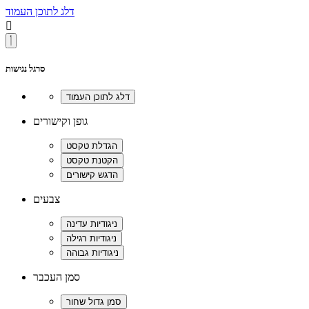
דלג לתוכן העמוד

סרגל נגישות
גופן וקישורים
צבעים
סמן העכבר