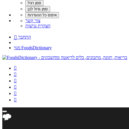
צור קשר
הצהרת נגישות
התחבר

מנוי FoodsDictionary





