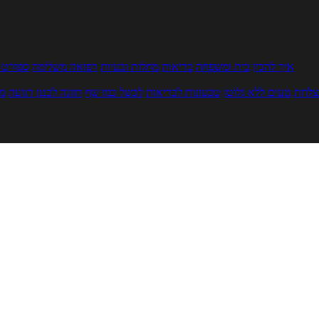
איך להכין
בית ומשפחה
בריאות
מחלות ובעיות
רפואה משלימה
ספורט ו
צלחת
טעים ללא גלוטן
טבעונות לבריאות
לבשל כמו שף
תזונה לבטן רגועה
מר