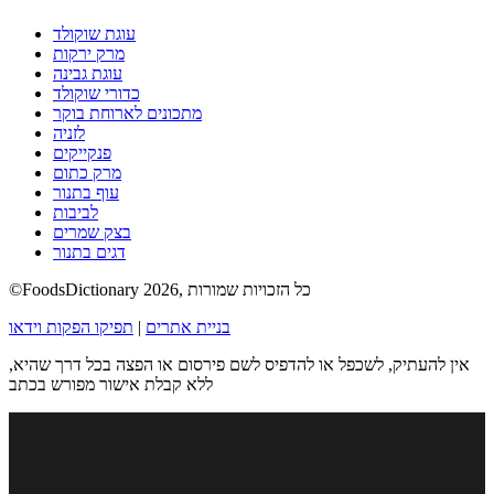
עוגת שוקולד
מרק ירקות
עוגת גבינה
כדורי שוקולד
מתכונים לארוחת בוקר
לזניה
פנקייקים
מרק כתום
עוף בתנור
לביבות
בצק שמרים
דגים בתנור
©FoodsDictionary 2026, כל הזכויות שמורות
בניית אתרים
|
תפיקו הפקות וידאו
אין להעתיק, לשכפל או להדפיס לשם פירסום או הפצה בכל דרך שהיא,
ללא קבלת אישור מפורש בכתב