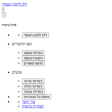
דלג לתוכן העמוד

סרגל נגישות
גופן וקישורים
צבעים
צור קשר
הצהרת נגישות