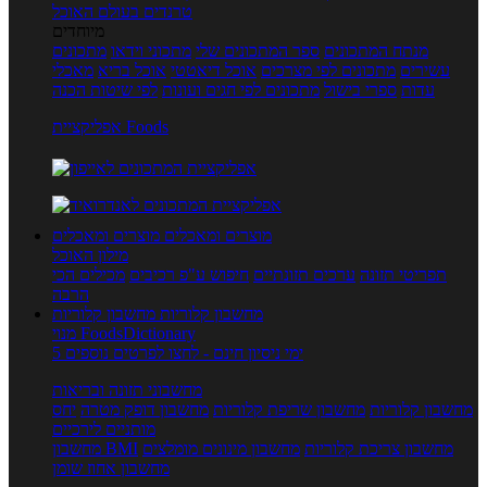
טרנדים בעולם האוכל
מיוחדים
מנתח המתכונים
ספר המתכונים שלי
מתכוני וידאו
מתכונים
עשירים
מתכונים לפי מצרכים
אוכל דיאטטי
אוכל בריא
מאכלי
עדות
ספרי בישול
מתכונים לפי חגים ועונות
לפי שיטות הכנה
אפליקציית Foods
מוצרים ומאכלים
מוצרים ומאכלים
מילון האוכל
תפריטי תזונה
ערכים תזונתיים
חיפוש ע"פ רכיבים
מכילים הכי
הרבה
מחשבון קלוריות
מחשבון קלוריות
מנוי FoodsDictionary
5 ימי ניסיון חינם - לחצו לפרטים נוספים
מחשבוני תזונה ובריאות
מחשבון קלוריות
מחשבון שריפת קלוריות
מחשבון דופק מטרה
יחס
מותניים לירכיים
מחשבון צריכת קלוריות
מחשבון מינונים מומלצים
מחשבון BMI
מחשבון אחוז שומן