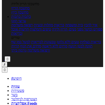
מחשבוני הריון ולידה
מחשבון הריון
מחשבון ביוץ
כתבות
כתבות
ערוצי תוכן
איך להכין
בית ומשפחה
בריאות
מחלות ובעיות
רפואה משלימה
ספורט וכושר גופני
נשים, הריון ולידה
טיפים והמלצות
חדשות אוכל
ובריאות
טורים
בריאות בצלחת
טעים ללא גלוטן
טבעונות לבריאות
לבשל כמו שף
תזונה לבטן רגועה
מרזים ללא דיאטה
מזיזים את הגוף
הרזיה
ורפואה משלימה
גורמה ביתי



חיפוש

עוגיות
פשטידות
בשר
הצטרפות לניוזלטר
אפליקציית Foods