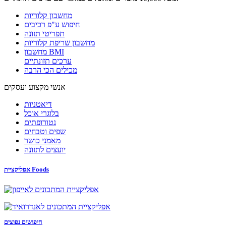
מחשבון קלוריות
חיפוש ע"פ רכיבים
תפריטי תזונה
מחשבון שריפת קלוריות
מחשבון BMI
ערכים תזונתיים
מכילים הכי הרבה
אנשי מקצוע ועסקים
דיאטניות
בלוגרי אוכל
נטורופתים
שפים וטבחים
מאמני כושר
יועצים לתזונה
אפליקציית Foods
חיפושים נפוצים