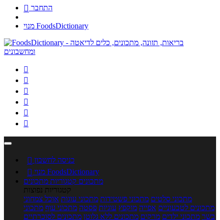
התחבר

מנוי FoodsDictionary






כניסה לחשבון

מנוי FoodsDictionary

מתכונים
קטגוריות מתכונים
קטגוריות נפוצות
מתכוני סלטים
מתכוני פשטידות
מתכוני עוגות
אוכל צמחוני
מתכונים לטבעוניים
אפייה
מוקפץ
עוגיות
פסטה
מתכוני עוף
מתכוני
בשר
מתכוני ילדים
מרקים
מתכונים ללא גלוטן
מתכונים לסוכרתיים