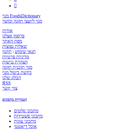

מנוי FoodsDictionary
מנוי ליועצי תזונה וכושר
אודות
פרסמו אצלנו
מפת האתר
שאלות נפוצות
תנאי שימוש
|
תקנון
מדיניות פרטיות
הצהרת נגישות
מנוי תוכנית תזונה
בקשת ביטול מנוי
הבלוג שלנו
RSS
צור קשר
קטגוריות מתכונים
מתכוני סלטים
מתכוני פשטידות
מתכוני עוגות
אוכל דיאטטי