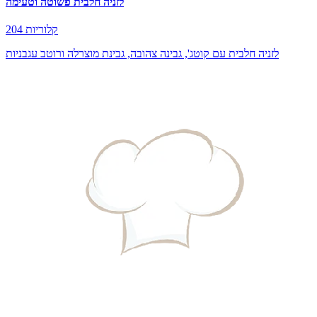
לזניה חלבית פשוטה וטעימה
204 קלוריות
לזניה חלבית עם קוטג', גבינה צהובה, גבינת מוצרלה ורוטב עגבניות