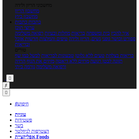
מחשבוני הריון ולידה
מחשבון הריון
מחשבון ביוץ
כתבות
כתבות
ערוצי תוכן
איך להכין
בית ומשפחה
בריאות
מחלות ובעיות
רפואה משלימה
ספורט וכושר גופני
נשים, הריון ולידה
טיפים והמלצות
חדשות אוכל
ובריאות
טורים
בריאות בצלחת
טעים ללא גלוטן
טבעונות לבריאות
לבשל כמו שף
תזונה לבטן רגועה
מרזים ללא דיאטה
מזיזים את הגוף
הרזיה
ורפואה משלימה
גורמה ביתי



חיפוש

עוגיות
פשטידות
בשר
הצטרפות לניוזלטר
אפליקציית Foods