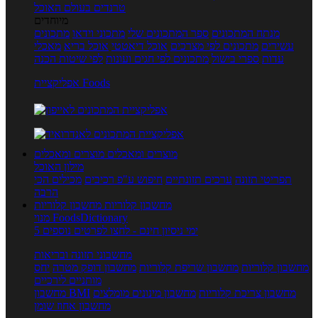
טרנדים בעולם האוכל
מיוחדים
מנתח המתכונים
ספר המתכונים שלי
מתכוני וידאו
מתכונים
עשירים
מתכונים לפי מצרכים
אוכל דיאטטי
אוכל בריא
מאכלי
עדות
ספרי בישול
מתכונים לפי חגים ועונות
לפי שיטות הכנה
אפליקציית Foods
מוצרים ומאכלים
מוצרים ומאכלים
מילון האוכל
תפריטי תזונה
ערכים תזונתיים
חיפוש ע"פ רכיבים
מכילים הכי
הרבה
מחשבון קלוריות
מחשבון קלוריות
מנוי FoodsDictionary
5 ימי ניסיון חינם - לחצו לפרטים נוספים
מחשבוני תזונה ובריאות
מחשבון קלוריות
מחשבון שריפת קלוריות
מחשבון דופק מטרה
יחס
מותניים לירכיים
מחשבון צריכת קלוריות
מחשבון מינונים מומלצים
מחשבון BMI
מחשבון אחוז שומן