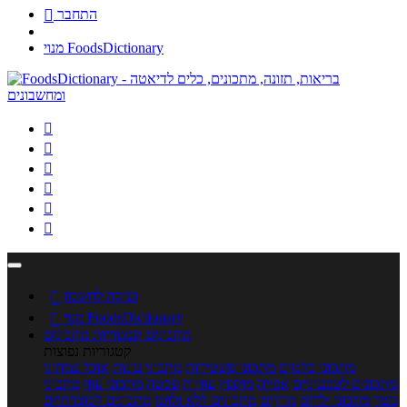
התחבר

מנוי FoodsDictionary






כניסה לחשבון

מנוי FoodsDictionary

מתכונים
קטגוריות מתכונים
קטגוריות נפוצות
מתכוני סלטים
מתכוני פשטידות
מתכוני עוגות
אוכל צמחוני
מתכונים לטבעוניים
אפייה
מוקפץ
עוגיות
פסטה
מתכוני עוף
מתכוני
בשר
מתכוני ילדים
מרקים
מתכונים ללא גלוטן
מתכונים לסוכרתיים