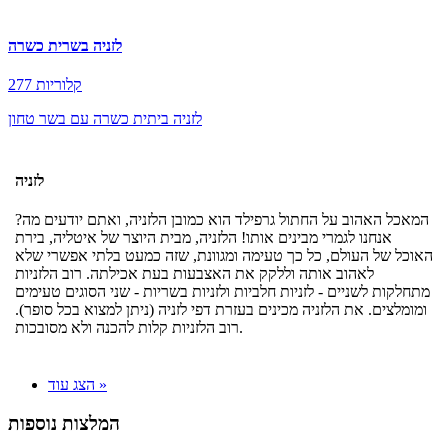
לזניה בשרית כשרה
277 קלוריות
לזניה ביתית כשרה עם בשר טחון
לזניה
המאכל האהוב על החתול גרפילד הוא כמובן הלזניה, ואתם יודעים מה?
אנחנו לגמרי מבינים אותו! הלזניה, מבית היוצר של איטליה, בירת
האוכל של העולם, כל כך טעימה ומגוונת, שזה כמעט בלתי אפשרי שלא
לאהוב אותה וללקק את האצבעות בעת אכילתה. רוב הלזניות
מתחלקות לשניים - לזניות חלביות ולזניות בשריות - שני הסוגים טעימים
ומומלצים. את הלזניה מכינים בעזרת דפי לזניה (ניתן למצוא בכל סופר).
רוב הלזניות קלות להכנה ולא מסובכות.
הצג עוד »
המלצות נוספות