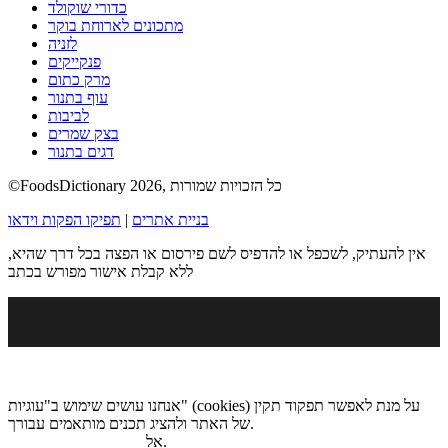
כדורי שוקולד
מתכונים לארוחת בוקר
לזניה
פנקייקים
מרק כתום
עוף בתנור
לביבות
בצק שמרים
דגים בתנור
©FoodsDictionary 2026, כל הזכויות שמורות
בניית אתרים
|
תפיקו הפקות וידאו
אין להעתיק, לשכפל או להדפיס לשם פירסום או הפצה בכל דרך שהיא,
ללא קבלת אישור מפורש בכתב
אנחנו עושים שימוש ב"עוגיות" (cookies) על מנת לאפשר תפקוד תקין
של האתר ולהציג תכנים מותאמים עבורך.
.
אל
מדיניות הגנת הפרטיות