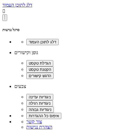
דלג לתוכן העמוד

סרגל נגישות
גופן וקישורים
צבעים
צור קשר
הצהרת נגישות