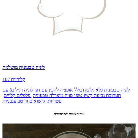
לזניה טבעונית מושלמת
107 קלוריות
לזניה טבעונית ללא גלוטן (כולל אופציה להכין עם דפי לזניה רגילים) עם
תערובת גבינות קשיו-טופו-סויה-מוצרלה טבעונית, פלפלים קלויים,
פטריות, קישואים ורוטב עגבניות
עוד הצעות למתכונים