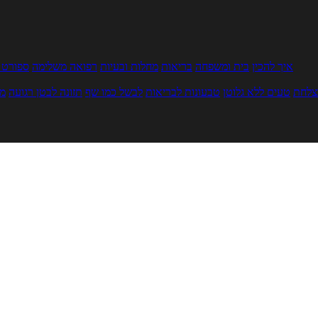
איך להכין
בית ומשפחה
בריאות
מחלות ובעיות
רפואה משלימה
ספורט ו
צלחת
טעים ללא גלוטן
טבעונות לבריאות
לבשל כמו שף
תזונה לבטן רגועה
מר