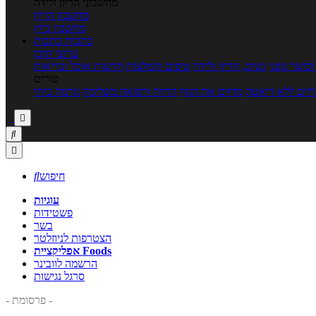
מחשבוני הריון ולידה
מחשבון הריון
מחשבון ביוץ
כתבות
כתבות
ערוצי תוכן
כושר גופני
נשים, הריון ולידה
טיפים והמלצות
חדשות אוכל ובריאות
טורים
זים ללא דיאטה
מזיזים את הגוף
הרזיה ורפואה משלימה
גורמה ביתי



חיפוש

עוגיות
פשטידות
בשר
הצטרפות לניוזלטר
אפליקציית Foods
הרשמה לוובינר
סרגל נגישות
- פרסומת -