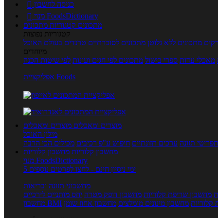
כניסה לחשבון

מנוי FoodsDictionary

מתכונים
קטגוריות מתכונים
קטגוריות נפוצות
קים
מתכונים ללא גלוטן
מתכונים לסוכרתיים
טרנדים בעולם האוכל
מיוחדים
מאכלי עדות
ספרי בישול
מתכונים לפי חגים ועונות
לפי שיטות הכנה
אפליקציית Foods
מוצרים ומאכלים
מוצרים ומאכלים
מילון האוכל
פריטי תזונה
ערכים תזונתיים
חיפוש ע"פ רכיבים
מכילים הכי הרבה
מחשבון קלוריות
מחשבון קלוריות
מנוי FoodsDictionary
5 ימי ניסיון חינם - לחצו לפרטים נוספים
מחשבוני תזונה ובריאות
ת
מחשבון שריפת קלוריות
מחשבון דופק מטרה
יחס מותניים לירכיים
 קלוריות
מחשבון מינונים מומלצים
מחשבון אחוז שומן
מחשבון BMI