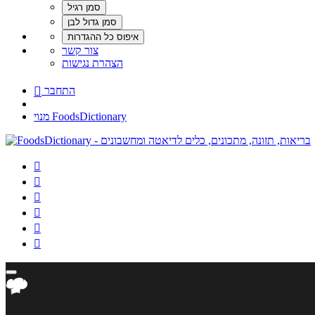
צור קשר
הצהרת נגישות
התחבר

מנוי FoodsDictionary





