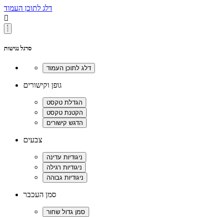
דלג לתוכן העמוד

סרגל נגישות
גופן וקישורים
צבעים
סמן העכבר