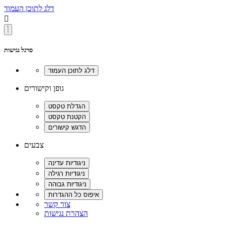
דלג לתוכן העמוד

סרגל נגישות
גופן וקישורים
צבעים
צור קשר
הצהרת נגישות