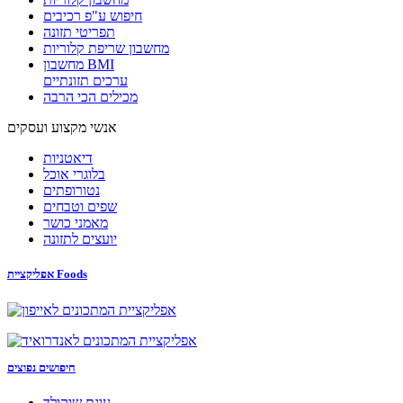
חיפוש ע"פ רכיבים
תפריטי תזונה
מחשבון שריפת קלוריות
מחשבון BMI
ערכים תזונתיים
מכילים הכי הרבה
אנשי מקצוע ועסקים
דיאטניות
בלוגרי אוכל
נטורופתים
שפים וטבחים
מאמני כושר
יועצים לתזונה
אפליקציית Foods
חיפושים נפוצים
עוגת שוקולד