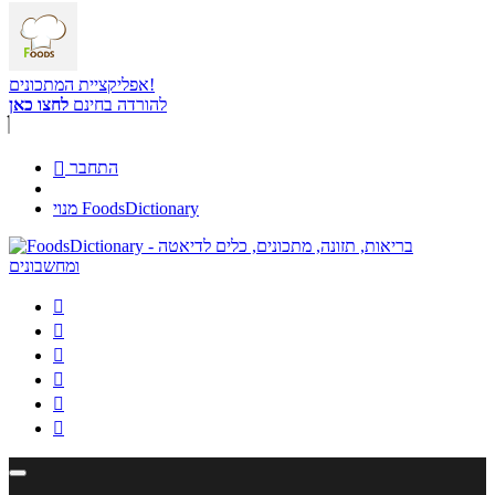
אפליקציית המתכונים!
להורדה בחינם
לחצו כאן
התחבר

מנוי FoodsDictionary





