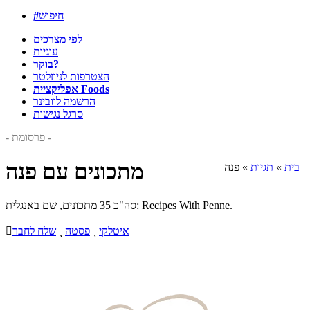
חיפוש

לפי מצרכים
עוגיות
בוקר?
הצטרפות לניוזלטר
אפליקציית Foods
הרשמה לוובינר
סרגל נגישות
- פרסומת -
מתכונים עם פנה
בית
»
תגיות
»
פנה
סה"כ 35 מתכונים, שם באנגלית: Recipes With Penne.
איטלקי

פסטה

שלח לחבר
