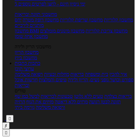
5 ימי ניסיון חינם - לחצו לפרטים נוספים
מחשבוני תזונה ובריאות
מחשבון קלוריות
מחשבון שריפת קלוריות
מחשבון דופק מטרה
יחס
מותניים לירכיים
מחשבון צריכת קלוריות
מחשבון מינונים מומלצים
מחשבון BMI
מחשבון אחוז שומן
מחשבוני הריון ולידה
מחשבון הריון
מחשבון ביוץ
כתבות
כתבות
ערוצי תוכן
איך להכין
בית ומשפחה
בריאות
מחלות ובעיות
רפואה משלימה
ספורט וכושר גופני
נשים, הריון ולידה
טיפים והמלצות
חדשות אוכל
ובריאות
טורים
בריאות בצלחת
טעים ללא גלוטן
טבעונות לבריאות
לבשל כמו שף
תזונה לבטן רגועה
מרזים ללא דיאטה
מזיזים את הגוף
הרזיה
ורפואה משלימה
גורמה ביתי


