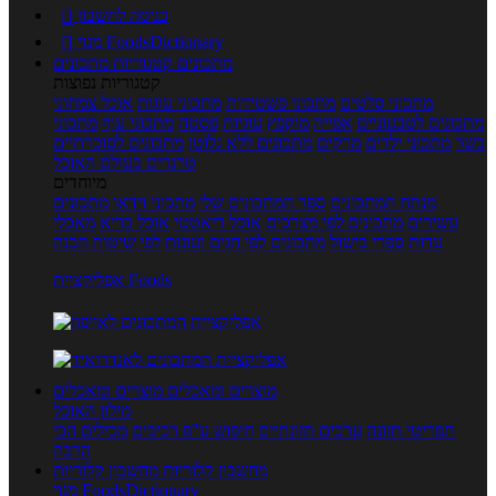
כניסה לחשבון

מנוי FoodsDictionary

מתכונים
קטגוריות מתכונים
קטגוריות נפוצות
מתכוני סלטים
מתכוני פשטידות
מתכוני עוגות
אוכל צמחוני
מתכונים לטבעוניים
אפייה
מוקפץ
עוגיות
פסטה
מתכוני עוף
מתכוני
בשר
מתכוני ילדים
מרקים
מתכונים ללא גלוטן
מתכונים לסוכרתיים
טרנדים בעולם האוכל
מיוחדים
מנתח המתכונים
ספר המתכונים שלי
מתכוני וידאו
מתכונים
עשירים
מתכונים לפי מצרכים
אוכל דיאטטי
אוכל בריא
מאכלי
עדות
ספרי בישול
מתכונים לפי חגים ועונות
לפי שיטות הכנה
אפליקציית Foods
מוצרים ומאכלים
מוצרים ומאכלים
מילון האוכל
תפריטי תזונה
ערכים תזונתיים
חיפוש ע"פ רכיבים
מכילים הכי
הרבה
מחשבון קלוריות
מחשבון קלוריות
מנוי FoodsDictionary