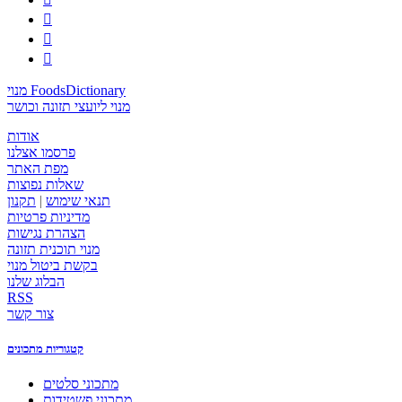



מנוי FoodsDictionary
מנוי ליועצי תזונה וכושר
אודות
פרסמו אצלנו
מפת האתר
שאלות נפוצות
תנאי שימוש
|
תקנון
מדיניות פרטיות
הצהרת נגישות
מנוי תוכנית תזונה
בקשת ביטול מנוי
הבלוג שלנו
RSS
צור קשר
קטגוריות מתכונים
מתכוני סלטים
מתכוני פשטידות