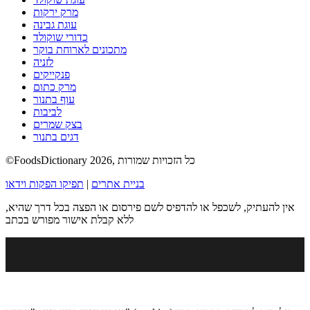
מרק ירקות
עוגת גבינה
כדורי שוקולד
מתכונים לארוחת בוקר
לזניה
פנקייקים
מרק כתום
עוף בתנור
לביבות
בצק שמרים
דגים בתנור
©FoodsDictionary 2026, כל הזכויות שמורות
בניית אתרים
|
תפיקו הפקות וידאו
אין להעתיק, לשכפל או להדפיס לשם פירסום או הפצה בכל דרך שהיא,
ללא קבלת אישור מפורש בכתב