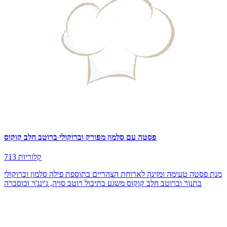
פסטה עם סלמון מפורק וברוקולי ברוטב חלב קוקוס
713 קלוריות
מנת פסטה טעימה ומזינה לארוחת הצהריים בתוספת פילה סלמון וברוקולי
בתנור וברוטב חלב קוקוס משגע בתיבול רוטב סויה, ג'ינג'ר וכוסברה