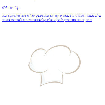
495 קלוריות
סלט פסטה טבעוני בתוספת ירקות ברוטב מפנק של טחינה גולמית, רוטב
סויה, סוכר חום ומיץ לימון - סלט קל להכנה וטעים לארוחת הערב