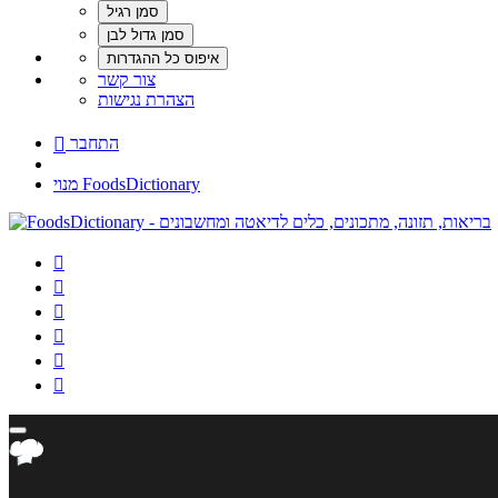
צור קשר
הצהרת נגישות
התחבר

מנוי FoodsDictionary





