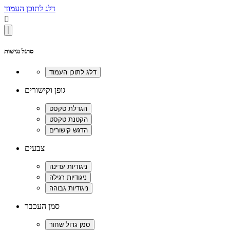
דלג לתוכן העמוד

סרגל נגישות
גופן וקישורים
צבעים
סמן העכבר