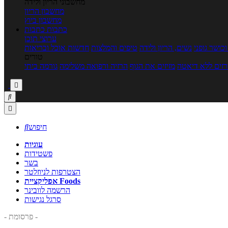
מחשבוני הריון ולידה
מחשבון הריון
מחשבון ביוץ
כתבות
כתבות
ערוצי תוכן
כושר גופני
נשים, הריון ולידה
טיפים והמלצות
חדשות אוכל ובריאות
טורים
זים ללא דיאטה
מזיזים את הגוף
הרזיה ורפואה משלימה
גורמה ביתי



חיפוש

עוגיות
פשטידות
בשר
הצטרפות לניוזלטר
אפליקציית Foods
הרשמה לוובינר
סרגל נגישות
- פרסומת -