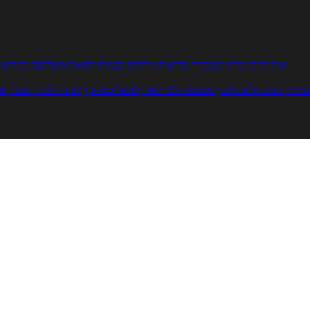
איך להכין
בית ומשפחה
בריאות
מחלות ובעיות
רפואה משלימה
ספורט ו
צלחת
טעים ללא גלוטן
טבעונות לבריאות
לבשל כמו שף
תזונה לבטן רגועה
מר