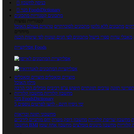
כניסה לחשבון

מנוי FoodsDictionary

מתכונים
קטגוריות מתכונים
קטגוריות נפוצות
קים
מתכונים ללא גלוטן
מתכונים לסוכרתיים
טרנדים בעולם האוכל
מיוחדים
מאכלי עדות
ספרי בישול
מתכונים לפי חגים ועונות
לפי שיטות הכנה
אפליקציית Foods
מוצרים ומאכלים
מוצרים ומאכלים
מילון האוכל
פריטי תזונה
ערכים תזונתיים
חיפוש ע"פ רכיבים
מכילים הכי הרבה
מחשבון קלוריות
מחשבון קלוריות
מנוי FoodsDictionary
5 ימי ניסיון חינם - לחצו לפרטים נוספים
מחשבוני תזונה ובריאות
ת
מחשבון שריפת קלוריות
מחשבון דופק מטרה
יחס מותניים לירכיים
 קלוריות
מחשבון מינונים מומלצים
מחשבון אחוז שומן
מחשבון BMI