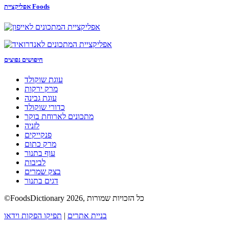
אפליקציית Foods
חיפושים נפוצים
עוגת שוקולד
מרק ירקות
עוגת גבינה
כדורי שוקולד
מתכונים לארוחת בוקר
לזניה
פנקייקים
מרק כתום
עוף בתנור
לביבות
בצק שמרים
דגים בתנור
©FoodsDictionary 2026, כל הזכויות שמורות
בניית אתרים
|
תפיקו הפקות וידאו