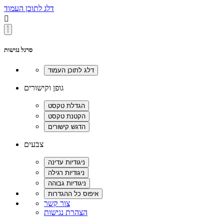
דלג לתוכן העמוד

סרגל נגישות
גופן וקישורים
צבעים
צור קשר
הצהרת נגישות