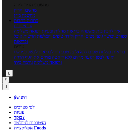
מחשבוני הריון ולידה
מחשבון הריון
מחשבון ביוץ
כתבות
כתבות
ערוצי תוכן
איך להכין
בית ומשפחה
בריאות
מחלות ובעיות
רפואה משלימה
ספורט וכושר גופני
נשים, הריון ולידה
טיפים והמלצות
חדשות אוכל
ובריאות
טורים
בריאות בצלחת
טעים ללא גלוטן
טבעונות לבריאות
לבשל כמו שף
תזונה לבטן רגועה
מרזים ללא דיאטה
מזיזים את הגוף
הרזיה
ורפואה משלימה
גורמה ביתי



חיפוש

לפי מצרכים
עוגיות
בוקר?
הצטרפות לניוזלטר
אפליקציית Foods