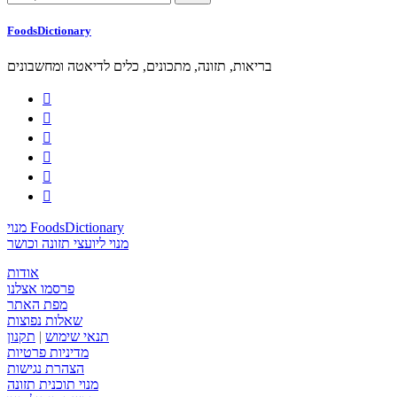
FoodsDictionary
בריאות, תזונה, מתכונים, כלים לדיאטה ומחשבונים






מנוי FoodsDictionary
מנוי ליועצי תזונה וכושר
אודות
פרסמו אצלנו
מפת האתר
שאלות נפוצות
תנאי שימוש
|
תקנון
מדיניות פרטיות
הצהרת נגישות
מנוי תוכנית תזונה