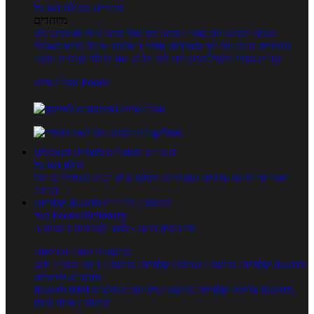
טרנדים בעולם האוכל
מיוחדים
מנתח המתכונים
ספר המתכונים שלי
מתכוני וידאו
מתכונים
עשירים
מתכונים לפי מצרכים
אוכל דיאטטי
אוכל בריא
מאכלי
עדות
ספרי בישול
מתכונים לפי חגים ועונות
לפי שיטות הכנה
אפליקציית Foods
מוצרים ומאכלים
מוצרים ומאכלים
מילון האוכל
תפריטי תזונה
ערכים תזונתיים
חיפוש ע"פ רכיבים
מכילים הכי
הרבה
מחשבון קלוריות
מחשבון קלוריות
מנוי FoodsDictionary
5 ימי ניסיון חינם - לחצו לפרטים נוספים
מחשבוני תזונה ובריאות
מחשבון קלוריות
מחשבון שריפת קלוריות
מחשבון דופק מטרה
יחס
מותניים לירכיים
מחשבון צריכת קלוריות
מחשבון מינונים מומלצים
מחשבון BMI
מחשבון אחוז שומן