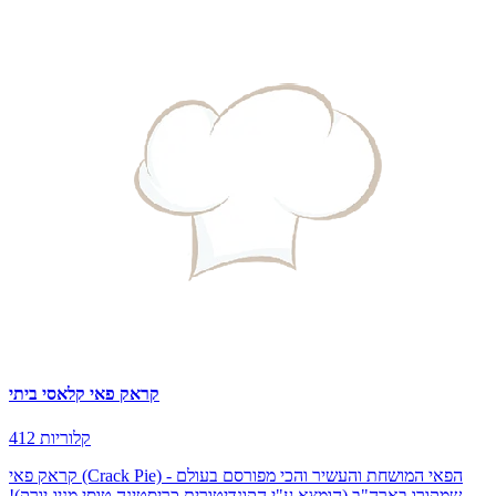
קראק פאי קלאסי ביתי
412 קלוריות
קראק פאי (Crack Pie) - הפאי המושחת והעשיר והכי מפורסם בעולם
שמקורו בארה"ב (הומצא ע"י הקונדיטורית כריסטינה טוסי מניו-יורק)!