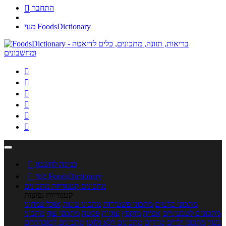
התחבר

מנוי FoodsDictionary






כניסה לחשבון

מנוי FoodsDictionary

מתכונים
קטגוריות מתכונים
קטגוריות נפוצות
מתכוני סלטים
מתכוני פשטידות
מתכוני עוגות
אוכל צמחוני
מתכונים לטבעוניים
אפייה
מוקפץ
עוגיות
פסטה
מתכוני עוף
מתכוני
בשר
מתכוני ילדים
מרקים
מתכונים ללא גלוטן
מתכונים לסוכרתיים