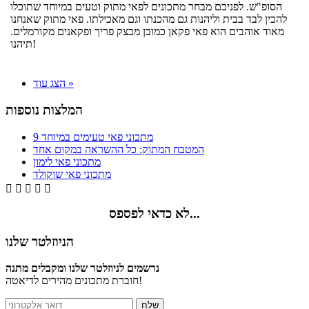
הסופ"ש. לפניכם מבחר מתכונים לפאי מתוק וטעים במיוחד שתוכלו
להכין לבד בבית וליהנות גם מהכנתו וגם מאכילתו. פאי מתוק שאנחנו
מאוד אוהבים הוא פאי פקאן כמובן מבצק פריך ופקאנים מקורמלים.
תיהנו!
הצג עוד »
המלצות נוספות
9 מתכוני פאי טעימים במיוחד
המטבח המתוק: כל ההשראה במקום אחד
מתכוני פאי לימון
מתכוני פאי שוקולד





לא כדאי לפספס...
הניוזלטר שלנו
נרשמים לניוזלטר שלנו ומקבלים מתנה
חוברת מתכונים מהירים לדיאטה!