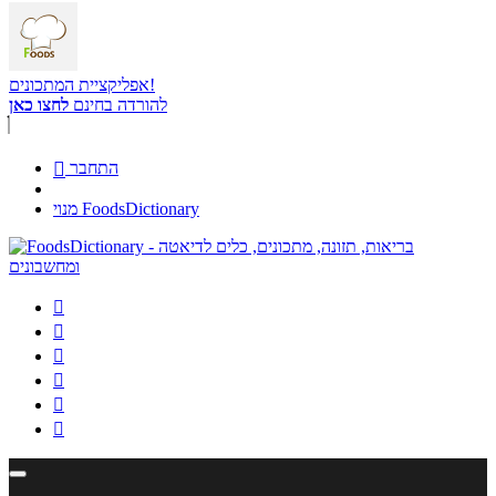
אפליקציית המתכונים!
להורדה בחינם
לחצו כאן
התחבר

מנוי FoodsDictionary





