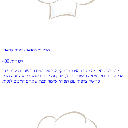
מרק וישיסואז צרפתי קלאסי
480 קלוריות
מרק וישיסואז מהמטבח הצרפתי הקלאסי על בסיס כרישה, בצל ותפוחי
אדמה, בתיבול חמאה ועשבי תיבול, טחון ומוקרם בשמנת להקצפה - מרק
כרישה צרפתי עם תפוחי אדמה ובצל שאתם חייבים לנסות