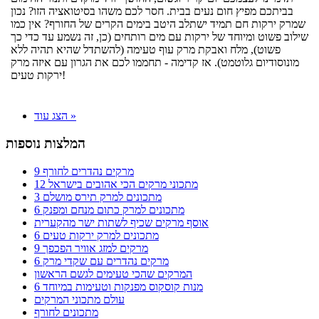
בביתכם מפיץ חום נעים בבית. חסר לכם משהו בסיטואציה הזו? נכון
שמרק ירקות חם תמיד ישתלב היטב בימים הקרים של החורף? אין כמו
שילוב פשוט ומיוחד של ירקות עם מים רותחים (כן, זה נשמע עד כדי כך
פשוט), מלח ואבקת מרק עוף טעימה (להשתדל שהיא תהיה ללא
מונוסודיום גלוטמט). אז קדימה - תחממו לכם את הגרון עם איזה מרק
ירקות טעים!
הצג עוד »
המלצות נוספות
9 מרקים נהדרים לחורף
12 מתכוני מרקים הכי אהובים בישראל
3 מתכונים למרק תירס מושלם
6 מתכונים למרק כתום מנחם ומפנק
אוסף מרקים שכיף לשתות ישר מהקערית
6 מתכונים למרק ירקות טעים
9 מרקים למזג אוויר הפכפך
6 מרקים נהדרים עם שקדי מרק
המרקים שהכי טעימים לגשם הראשון
6 מנות קוסקוס מפנקות וטעימות במיוחד
עולם מתכוני המרקים
מתכונים לחורף