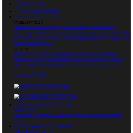
כניסה לחשבון

מנוי FoodsDictionary

מתכונים
קטגוריות מתכונים
קטגוריות נפוצות
מתכוני סלטים
מתכוני פשטידות
מתכוני עוגות
אוכל צמחוני
מתכונים לטבעוניים
אפייה
מוקפץ
עוגיות
פסטה
מתכוני עוף
מתכוני
בשר
מתכוני ילדים
מרקים
מתכונים ללא גלוטן
מתכונים לסוכרתיים
טרנדים בעולם האוכל
מיוחדים
מנתח המתכונים
ספר המתכונים שלי
מתכוני וידאו
מתכונים
עשירים
מתכונים לפי מצרכים
אוכל דיאטטי
אוכל בריא
מאכלי
עדות
ספרי בישול
מתכונים לפי חגים ועונות
לפי שיטות הכנה
אפליקציית Foods
מוצרים ומאכלים
מוצרים ומאכלים
מילון האוכל
תפריטי תזונה
ערכים תזונתיים
חיפוש ע"פ רכיבים
מכילים הכי
הרבה
מחשבון קלוריות
מחשבון קלוריות
מנוי FoodsDictionary