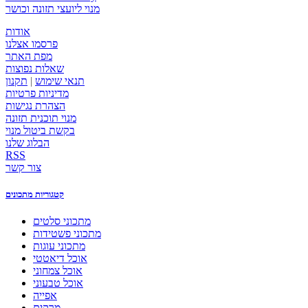
מנוי ליועצי תזונה וכושר
אודות
פרסמו אצלנו
מפת האתר
שאלות נפוצות
תנאי שימוש
|
תקנון
מדיניות פרטיות
הצהרת נגישות
מנוי תוכנית תזונה
בקשת ביטול מנוי
הבלוג שלנו
RSS
צור קשר
קטגוריות מתכונים
מתכוני סלטים
מתכוני פשטידות
מתכוני עוגות
אוכל דיאטטי
אוכל צמחוני
אוכל טבעוני
אפייה
מרקים