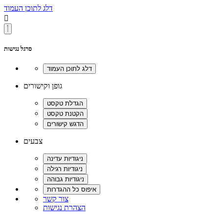
דלג לתוכן העמוד

סרגל נגישות
גופן וקישורים
צבעים
צור קשר
הצהרת נגישות