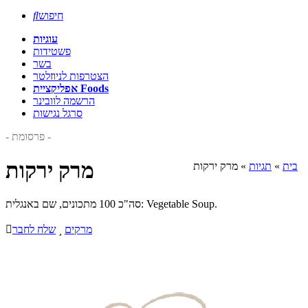
חיפוש

עוגיות
פשטידות
בשר
הצטרפות לניוזלטר
אפליקציית Foods
הרשמה לוובינר
סרגל נגישות
- פרסומת -
מרק ירקות
בית
»
תגיות
»
מרק ירקות
סה"כ 100 מתכונים, שם באנגלית: Vegetable Soup.
מרקים

שלח לחבר
