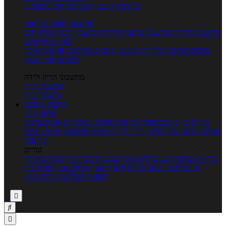
5 ימי ניסיון חינם - לחצו לפרטים נוספים
מחשבוני תזונה ובריאות
מחשבון קלוריות
מחשבון שריפת קלוריות
מחשבון דופק מטרה
יחס
מותניים לירכיים
מחשבון צריכת קלוריות
מחשבון מינונים מומלצים
מחשבון BMI
מחשבון אחוז שומן
מחשבוני הריון ולידה
מחשבון הריון
מחשבון ביוץ
כתבות
כתבות
ערוצי תוכן
איך להכין
בית ומשפחה
בריאות
מחלות ובעיות
רפואה משלימה
ספורט וכושר גופני
נשים, הריון ולידה
טיפים והמלצות
חדשות אוכל
ובריאות
טורים
בריאות בצלחת
טעים ללא גלוטן
טבעונות לבריאות
לבשל כמו שף
תזונה לבטן רגועה
מרזים ללא דיאטה
מזיזים את הגוף
הרזיה
ורפואה משלימה
גורמה ביתי


