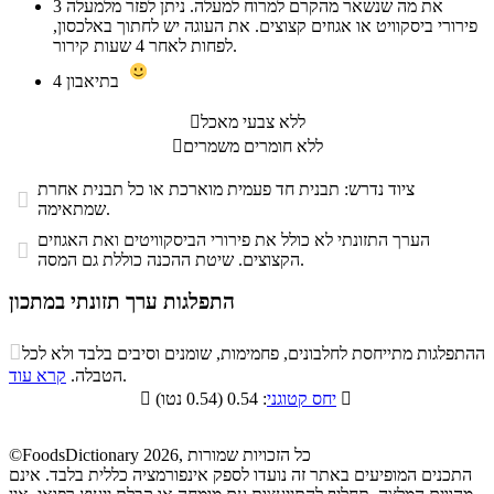
את מה שנשאר מהקרם למרוח למעלה. ניתן לפזר מלמעלה
3
פירורי ביסקוויט או אגוזים קצוצים. את העוגה יש לחתוך באלכסון,
לפחות לאחר 4 שעות קירור.
בתיאבון
4
ללא צבעי מאכל

ללא חומרים משמרים

ציוד נדרש: תבנית חד פעמית מוארכת או כל תבנית אחרת

שמתאימה.
הערך התזונתי לא כולל את פירורי הביסקוויטים ואת האגוזים

הקצוצים. שיטת ההכנה כוללת גם המסה.
התפלגות ערך תזונתי במתכון
התפלגות ערך תזונתי במתכון

ההתפלגות מתייחסת לחלבונים, פחמימות, שומנים וסיבים בלבד ולא לכל
סיבים
.
הטבלה.
קרא עוד
פחמימות
חלבונים
שומנים
תזונתיים

: 0.54 (0.54 נטו)
יחס קטוגני

0%
35.2%
5.2%
59.6%
©FoodsDictionary 2026, כל הזכויות שמורות
התכנים המופיעים באתר זה נועדו לספק אינפורמציה כללית בלבד. אינם