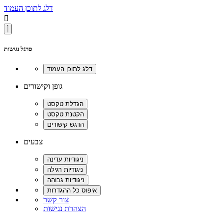
דלג לתוכן העמוד

סרגל נגישות
גופן וקישורים
צבעים
צור קשר
הצהרת נגישות