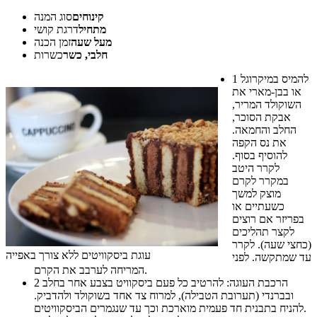
קינוחים
סוג המנה
מתחיל
דרגת קושי
מעל שעה
זמן הכנה
חלבי, כשר
כשרות
להמיס במיקרוגל
1
או בבן-מארי את
השוקולד המריר,
אבקת הסוכר,
החלב והחמאה.
את נס הקפה
להוסיף בסוף.
לקרר היטב
במקרר לקרם
מוצק למשך
כשעתיים או
בפריזר אם רוצים
לקצר תהליכים
(כחצי שעה). לקרר
עוגת ביסקוויטים ללא צורך באפייה
עד שמתקשה. לפני
המריחה לערבב את הקרם.
הרכבת העוגה: להרטיב כל פעם ביסקוויט בצבע אחר בחלב
2
ובברנדי (תערובת הטבילה), למרוח צד אחד בשוקולד ולהדביק.
להניח בתבנית חד פעמית מוארכת וכך עד שנגמרים הביסקוויטים.