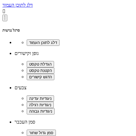
דלג לתוכן העמוד

סרגל נגישות
גופן וקישורים
צבעים
סמן העכבר