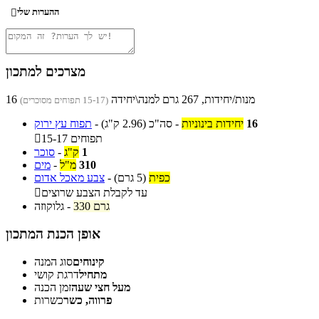
ההערות שלי

מצרכים למתכון
16 מנות/יחידות, 267 גרם למנה\יחידה
(15-17 תפוחים מסוכרים)
16
יחידות בינוניות
-
סה"כ
(2.96 ק"ג)
-
תפוח עץ ירוק
15-17 תפוחים

1
ק"ג
-
סוכר
310
מ"ל
-
מים
כפית
(5 גרם)
-
צבע מאכל אדום
עד לקבלת הצבע שרוצים

330 גרם
-
גלוקוזה
אופן הכנת המתכון
קינוחים
סוג המנה
מתחיל
דרגת קושי
מעל חצי שעה
זמן הכנה
פרווה, כשר
כשרות