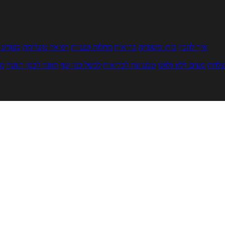
איך להכין
בית ומשפחה
בריאות
מחלות ובעיות
רפואה משלימה
ספורט ו
צלחת
טעים ללא גלוטן
טבעונות לבריאות
לבשל כמו שף
תזונה לבטן רגועה
מר