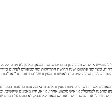
התבייש או לחוש מבוכה מן הדברים שחשף ומכאן, באופן לא מודע, לקבל הח
תיחות, ומצד שני פתאום ישנה תחושת התרחקות ומה שמפורש לעיתים כ"יר
תמדה. לכן, חשובה המודעות לאפשרות מעין זו של "פתיחות יתר" או "הורדת
אמנים אשר יחושו כי פתיחות מעין זו אינה מתאימה עבורם ועבור הספורטאי,
שתפנה לפסיכולוג או איש מקצוע אחר". או אז, יהיו מאמנים שיקשיבו, יכילו 
 להחזיר לו את הביטחון, להראות שהמאמן לא נבהל, לא כועס על דברים שנא