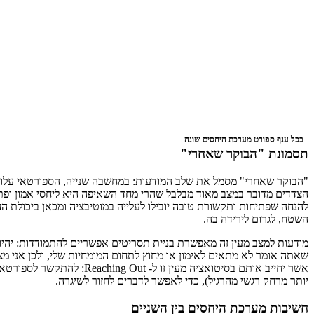
בכל ענף ספורט מערכת היחסים שונה
תסמונת "הבוקר שאחרי"
"הבוקר שאחרי" מסמל את שלב המודעות: במחשבה שנייה, הספורטאי עלול ל
הצדדים מדובר במצב מאוד מבלבל שהרי מחד השאיפה היא ליחסי אמון ופ
להנחה שפתיחות ותקשורת טובה יובילו לעלייה במוטיבציה ומכאן ביכולת הה
השטח, לגרום לירידה בה.
מודעות למצב מעין זה מאפשרת בניית תסריטים אפשריים להתמודדות: יהיו מ
שאתה אומר לא מתאים לאימון או מחוץ לתחום המומחיות שלי, ולכן אני מציע 
אשר יחייב אותם בסיטואציה מעין זו ל-
Reaching Out
: להתקשר לספורטאי,
יותר מרחק רגשי מהרגיל), כדי לאפשר לדברים לחזור לשיגרה.
חשיבות מערכת היחסים בין השניים