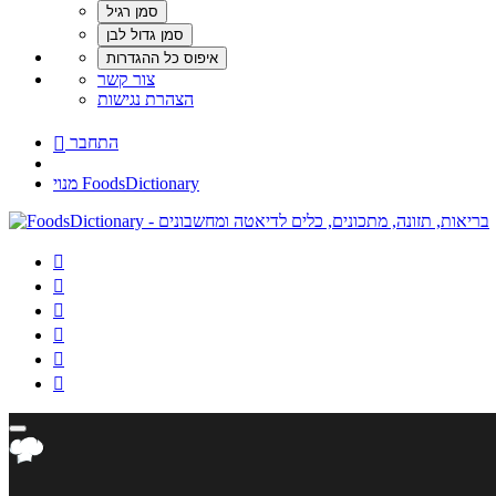
צור קשר
הצהרת נגישות
התחבר

מנוי FoodsDictionary





