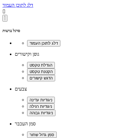
דלג לתוכן העמוד

סרגל נגישות
גופן וקישורים
צבעים
סמן העכבר