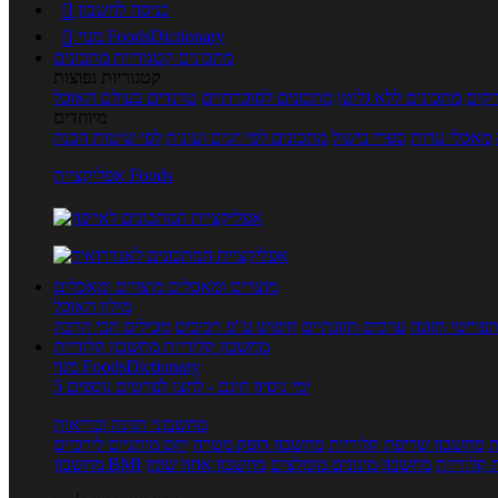
כניסה לחשבון

מנוי FoodsDictionary

מתכונים
קטגוריות מתכונים
קטגוריות נפוצות
קים
מתכונים ללא גלוטן
מתכונים לסוכרתיים
טרנדים בעולם האוכל
מיוחדים
מאכלי עדות
ספרי בישול
מתכונים לפי חגים ועונות
לפי שיטות הכנה
אפליקציית Foods
מוצרים ומאכלים
מוצרים ומאכלים
מילון האוכל
פריטי תזונה
ערכים תזונתיים
חיפוש ע"פ רכיבים
מכילים הכי הרבה
מחשבון קלוריות
מחשבון קלוריות
מנוי FoodsDictionary
5 ימי ניסיון חינם - לחצו לפרטים נוספים
מחשבוני תזונה ובריאות
ת
מחשבון שריפת קלוריות
מחשבון דופק מטרה
יחס מותניים לירכיים
 קלוריות
מחשבון מינונים מומלצים
מחשבון אחוז שומן
מחשבון BMI