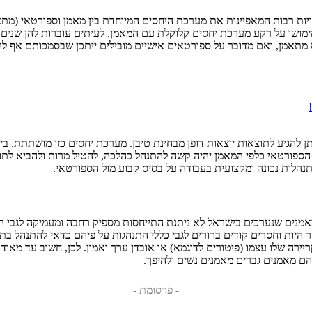
ויות רבות המאפיינות את מערכת היחסים המיוחדת בין מאמן וספורטאי (מת
ימושו על רקע מערכת יחסים קלוקלת עם המאמן. לעיתים עוברות להן שנים י
 מתאמן, ואם מדובר על ספורטאים אישיים מובילים ייתכן שבסמכותם אף ל
 להגיע לתוצאות יוצאות דופן מבחינת טיבן. מערכת יחסים כזו מושתתת, בי
הספורטאי כלפי המאמן יהיה קשה להתנהל כהלכה, להטיל מרות ולהביא לתוצ
תנהלות נכונה ומקצועית בעבודה על בסיס קבוע מול הספורטאי.
נים שנערכים בישראל לא ניתנת התייחסות מספיק רחבה ומעמיקה לגבי הצדד
 היות וחסרים קודים ברורים לגבי כללי התנהגות על פיהם כדאי להתנהל בתח
 שלו עצמו (פיטורים לדוגמא) או אובדן ערך ואמון. לכן, חשוב עד מאוד ל
הם מאמנים גברים מאמנים נשים ולהיפך.
- פרסומת -