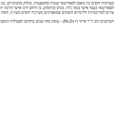
מערכות יחסים בין מאמן לספורטאי שונות ומושפעות, בחלק מהמקרים, גם 
לספורטאי בענף אישי (כמו ג'ודו, טניס וכדומה), בו היחס הינו אישי הרבה 
ערים למורכבויות ולרבדים השונים שמאפיינים מערכת יחסים מעין זו, וז
הכותבים הם ד"ר איתי זיו (Ph.D) - עוסק מזה שנים בתחום הפעילות הגופנית, הספורט וחדרי הכושר, ודגנית גלסמן - פסיכולוגית חינוכית מומחית ופסיכולוגית ספורט. אל האתר של איתי: