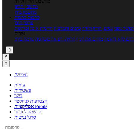
מחשבוני הריון ולידה
מחשבון הריון
מחשבון ביוץ
כתבות
כתבות
ערוצי תוכן
כושר גופני
נשים, הריון ולידה
טיפים והמלצות
חדשות אוכל ובריאות
טורים
זים ללא דיאטה
מזיזים את הגוף
הרזיה ורפואה משלימה
גורמה ביתי



חיפוש

עוגיות
פשטידות
בשר
הצטרפות לניוזלטר
אפליקציית Foods
הרשמה לוובינר
סרגל נגישות
- פרסומת -