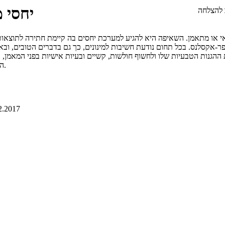
יחסי 
 להצלחה
אי או מתאמן. השאיפה היא להגיע למערכת יחסים בה קיימת חתירה לתוצאות 
 פר-אקסלנס. בכל תחום נודעת חשיבות למינונים, כך גם בדברים הטובים, ובא
ההגנות הטבעיות שלו ולחשוף חולשות, קשיים ובעיות אישיות בפני המאמן,
הכלים, הם עלולים לגרום לתחושת אי נוחות אצל הספורטאי בדיעבד, מאידך.
2.2017