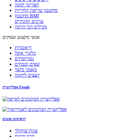
תפריטי תזונה
מחשבון שריפת קלוריות
מחשבון BMI
ערכים תזונתיים
מכילים הכי הרבה
אנשי מקצוע ועסקים
דיאטניות
בלוגרי אוכל
נטורופתים
שפים וטבחים
מאמני כושר
יועצים לתזונה
אפליקציית Foods
חיפושים נפוצים
עוגת שוקולד
מרק ירקות