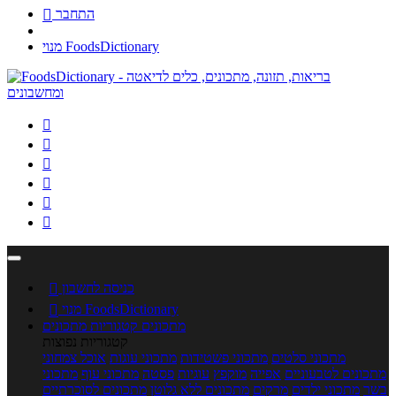
התחבר

מנוי FoodsDictionary






כניסה לחשבון

מנוי FoodsDictionary

מתכונים
קטגוריות מתכונים
קטגוריות נפוצות
מתכוני סלטים
מתכוני פשטידות
מתכוני עוגות
אוכל צמחוני
מתכונים לטבעוניים
אפייה
מוקפץ
עוגיות
פסטה
מתכוני עוף
מתכוני
בשר
מתכוני ילדים
מרקים
מתכונים ללא גלוטן
מתכונים לסוכרתיים