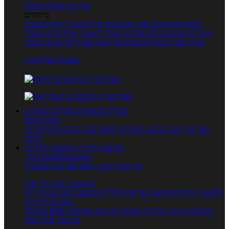
טרנדים בעולם האוכל
מיוחדים
מנתח המתכונים
ספר המתכונים שלי
מתכוני וידאו
מתכונים
עשירים
מתכונים לפי מצרכים
אוכל דיאטטי
אוכל בריא
מאכלי
עדות
ספרי בישול
מתכונים לפי חגים ועונות
לפי שיטות הכנה
אפליקציית Foods
מוצרים ומאכלים
מוצרים ומאכלים
מילון האוכל
תפריטי תזונה
ערכים תזונתיים
חיפוש ע"פ רכיבים
מכילים הכי
הרבה
מחשבון קלוריות
מחשבון קלוריות
מנוי FoodsDictionary
5 ימי ניסיון חינם - לחצו לפרטים נוספים
מחשבוני תזונה ובריאות
מחשבון קלוריות
מחשבון שריפת קלוריות
מחשבון דופק מטרה
יחס
מותניים לירכיים
מחשבון צריכת קלוריות
מחשבון מינונים מומלצים
מחשבון BMI
מחשבון אחוז שומן