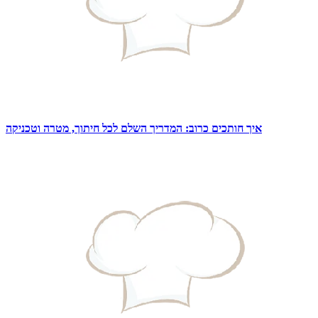
איך חותכים כרוב: המדריך השלם לכל חיתוך, מטרה וטכניקה