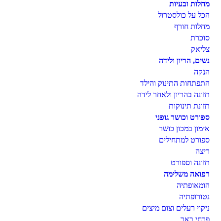
מחלות ובעיות
הכל על כולסטרול
מחלות חורף
סוכרת
צליאק
נשים, הריון ולידה
הנקה
התפתחות התינוק והילד
תזונה בהריון ולאחר לידה
תזונת תינוקות
ספורט וכושר גופני
אימון במכון כושר
ספורט למתחילים
ריצה
תזונה וספורט
רפואה משלימה
הומאופתיה
נטורופתיה
ניקוי רעלים וצום מיצים
פרחי באך