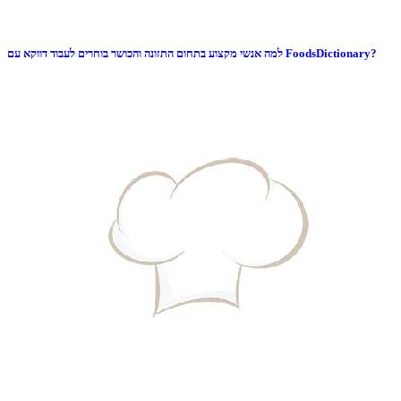
למה אנשי מקצוע בתחום התזונה והכושר בוחרים לעבוד דווקא עם FoodsDictionary?