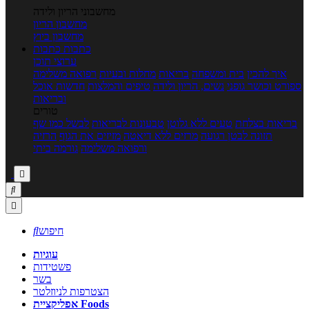
מחשבוני הריון ולידה
מחשבון הריון
מחשבון ביוץ
כתבות
כתבות
ערוצי תוכן
איך להכין
בית ומשפחה
בריאות
מחלות ובעיות
רפואה משלימה
ספורט וכושר גופני
נשים, הריון ולידה
טיפים והמלצות
חדשות אוכל
ובריאות
טורים
בריאות בצלחת
טעים ללא גלוטן
טבעונות לבריאות
לבשל כמו שף
תזונה לבטן רגועה
מרזים ללא דיאטה
מזיזים את הגוף
הרזיה
ורפואה משלימה
גורמה ביתי



חיפוש

עוגיות
פשטידות
בשר
הצטרפות לניוזלטר
אפליקציית Foods