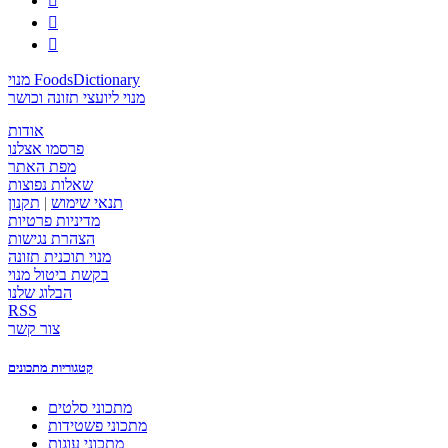



מנוי FoodsDictionary
מנוי ליועצי תזונה וכושר
אודות
פרסמו אצלנו
מפת האתר
שאלות נפוצות
תנאי שימוש
|
תקנון
מדיניות פרטיות
הצהרת נגישות
מנוי תוכנית תזונה
בקשת ביטול מנוי
הבלוג שלנו
RSS
צור קשר
קטגוריות מתכונים
מתכוני סלטים
מתכוני פשטידות
מתכוני עוגות