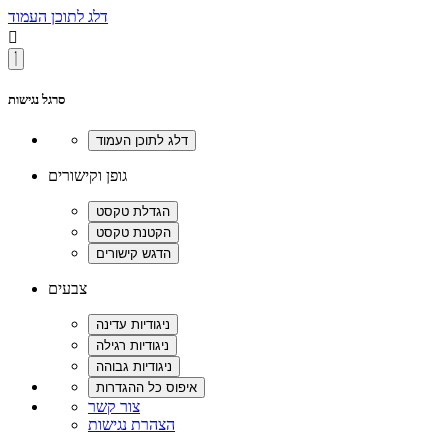
דלג לתוכן העמוד

סרגל נגישות
גופן וקישורים
צבעים
צור קשר
הצהרת נגישות