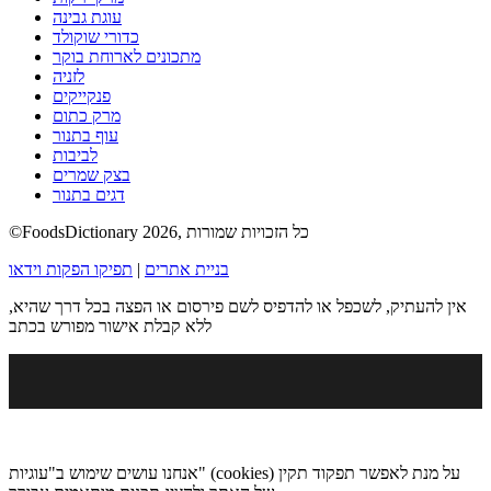
עוגת גבינה
כדורי שוקולד
מתכונים לארוחת בוקר
לזניה
פנקייקים
מרק כתום
עוף בתנור
לביבות
בצק שמרים
דגים בתנור
©FoodsDictionary 2026, כל הזכויות שמורות
בניית אתרים
|
תפיקו הפקות וידאו
אין להעתיק, לשכפל או להדפיס לשם פירסום או הפצה בכל דרך שהיא,
ללא קבלת אישור מפורש בכתב
אנחנו עושים שימוש ב"עוגיות" (cookies) על מנת לאפשר תפקוד תקין