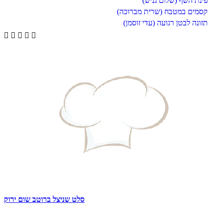
פינת השף (שלום גניש)
קסמים במטבח (שרית מברוכה)
תזונה לבטן רגועה (עדי זוסמן)





סלט שניצל ברוטב שום ירוק