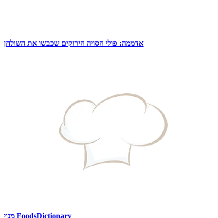
אדממה: פולי הסויה הירוקים שכבשו את השולחן
מנוי FoodsDictionary