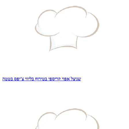
שניצל אפוי קריספי בטירוף בליווי צ'יפס בטטה