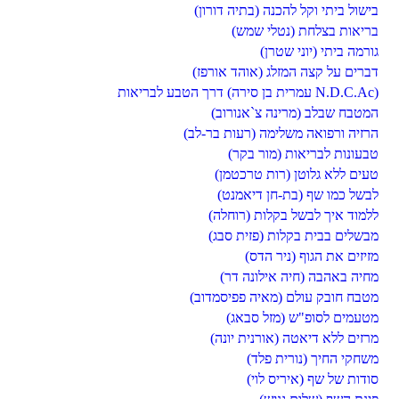
בישול ביתי וקל להכנה (בתיה דורון)
בריאות בצלחת (נטלי שמש)
גורמה ביתי (יוני שטרן)
דברים על קצה המזלג (אוהד אורפז)
דרך הטבע לבריאות (עמרית בן סירה N.D.C.Ac)
המטבח שבלב (מרינה צ`אנורוב)
הרזיה ורפואה משלימה (רעות בר-לב)
טבעונות לבריאות (מור בקר)
טעים ללא גלוטן (רות טרכטמן)
לבשל כמו שף (בת-חן דיאמנט)
ללמוד איך לבשל בקלות (רוחלה)
מבשלים בבית בקלות (פזית סבג)
מזיזים את הגוף (ניר הדס)
מחיה באהבה (חיה אילונה דר)
מטבח חובק עולם (מאיה פפיסמדוב)
מטעמים לסופ"ש (מזל סבאג)
מרזים ללא דיאטה (אורנית יונה)
משחקי החיך (נורית פלד)
סודות של שף (איריס לוי)