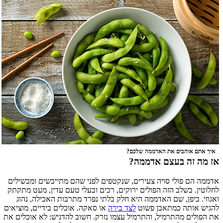
איך אתם אוהבים את האדממה שלכם?
אז מה זה בעצם אדממה?
אדממה הם פולי סויה צעירים, שנקטפים לפני שהם מתייבשים ומבשילים
לחלוטין. בשלב הזה הפולים ירוקים, רכים ובעלי טעם עדין, מעט מתקתק
ואגוזי. ביפן, שם האדממה היא חלק בלתי נפרד מתרבות האכילה, נהוג
להגיש אותה כמתאבן פשוט
לצד בירה
או סאקה. אוכלים בידיים, מוציאים
את הפולים מהתרמיל, והתרמיל עצמו נזרק. חשוב להדגיש: לא אוכלים את