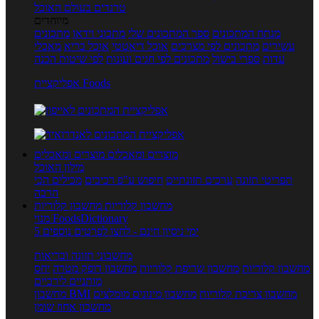
טרנדים בעולם האוכל
מיוחדים
מנתח המתכונים
ספר המתכונים שלי
מתכוני וידאו
מתכונים
עשירים
מתכונים לפי מצרכים
אוכל דיאטטי
אוכל בריא
מאכלי
עדות
ספרי בישול
מתכונים לפי חגים ועונות
לפי שיטות הכנה
אפליקציית Foods
מוצרים ומאכלים
מוצרים ומאכלים
מילון האוכל
תפריטי תזונה
ערכים תזונתיים
חיפוש ע"פ רכיבים
מכילים הכי
הרבה
מחשבון קלוריות
מחשבון קלוריות
מנוי FoodsDictionary
5 ימי ניסיון חינם - לחצו לפרטים נוספים
מחשבוני תזונה ובריאות
מחשבון קלוריות
מחשבון שריפת קלוריות
מחשבון דופק מטרה
יחס
מותניים לירכיים
מחשבון צריכת קלוריות
מחשבון מינונים מומלצים
מחשבון BMI
מחשבון אחוז שומן