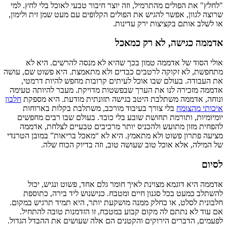
"לחלץ" את הפולים מהתרמיל, וזה יוצר חיבור טבעי לאוכל בלי לחץ. למי
שרוצה לגוון, אפשר להגיש את הפולים הקלופים עם מעט שמן זית ולימון,
או לשלב אותם בקציצות ירק עדינות.
אדממה כגישה, לא רק כמאכל
אולי הסוד של אדממה טמון בכך שהיא לא מנסה להרשים. היא לא
מתחפשת, לא זקוקה לרטבים כבדים ולא מתאמצת. היא פשוט שם, עושה
את העבודה. בעולם שבו אוכל לעיתים קרובות מחפש להיות דרמטי,
אדממה מזכירה לנו את הערך שבפשטות מדויקת. מעבר להיותה טעימה
ונוחה, אדממה משתלבת היטב בגישה תזונתית מודעת. היא מספקת
חלבון
איכותי מהצומח
בלי צורך בעיבוד מורכב, משתלבת בקלות בארוחות
יומיומיות, ותורמת תחושת שובע בלי כובד. בעולם שבו רבים מחפשים
להפחית מזון מתועש ולהכניס יותר מרכיבים טבעיים לצלחת, אדממה
מציעה פתרון פשוט ולא מתאמץ. היא לא “מאכל בריאות” במובן הטרנדי
של המילה, אלא אוכל טוב שעושה טוב, וזה בדיוק הכוח שלה.
לסיום
אדממה היא דוגמא מצוינת לאיך חומר גלם אחד, פשוט ונגיש, יכול
להשתלב כמעט בכל סגנון חיים ומטבח. כנישנוש ליד בירה, כתוספת
חלבונית לסלט, או כחלק ממנה מושקעת יותר, היא תמיד תרגיש במקום.
אם עוד לא נתתם לה מקום קבוע במטבח, זו הזדמנות טובה להתחיל.
לפעמים, הדברים הירוקים והקטנים הם אלה שעושים את ההבדל הגדול.