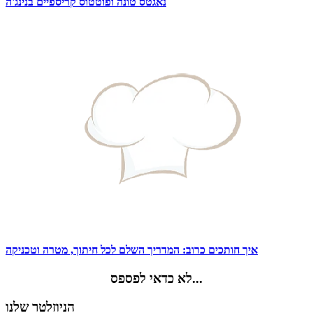
נאגטס טונה ופוטטוס קריספיים בנינג'ה
איך חותכים כרוב: המדריך השלם לכל חיתוך, מטרה וטכניקה
לא כדאי לפספס...
הניוזלטר שלנו