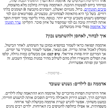
אחד היתרונות הבולטים של אדממה הוא הערך התזונתי הגבוה שלה,
במיוחד ביחס לפשטות ההכנה. האדממה עשירה בחלבון מלא מהצומח,
סיבים תזונתיים
, ברזל, מגנזיום ואשלגן, ויטמינים מקבוצה B ושומנים בלתי
רוויים. בשל כך היא מתאימה לצמחוניים, טבעוניים, ספורטאים וגם למי
שמחפש נישנוש משביע ובריא יותר. בנוסף, מדד גליקמי נמוך יחסית הופך
אותה לבחירה טובה גם למי שמקפיד על איזון סוכר. הקליקו:
ערך תזונתי
של אדממה
(פולי סויה מבושלים).
איך לבחור, לאחסן ולהשתמש נכון?
אדממה קפואה כדאי לשמור במקפיא כמובן עד השימוש. לאחר הבישול,
מומלץ לאכול אותה טרייה. אם נשאר, אפשר לשמור במקרר עד יומיים,
אך המרקם יהיה פחות אידיאלי.
טיפ קטן:
אם מבשלים כמות גדולה, קלפו
את הפולים והשאירו חלק מהם לשילוב מהיר במנות במהלך השבוע. זה
חוסך זמן ופותח אפשרויות.
- פרסומת -
אדממה גם לילדים: נשנוש שעובד
אחד היתרונות הפחות מדוברים של אדממה הוא ההתאמה שלה לילדים.
המרקם הרך, הצבע הירוק והאכילה בידיים הופכים אותה לנישנוש חווייתי,
כמעט משחקי. אפשר להגיש קערת אדממה מבושלת לצד ארוחה
משפחתית, או אפילו כחלופה לחטיפים בין הארוחות. ילדים רבים נהנים