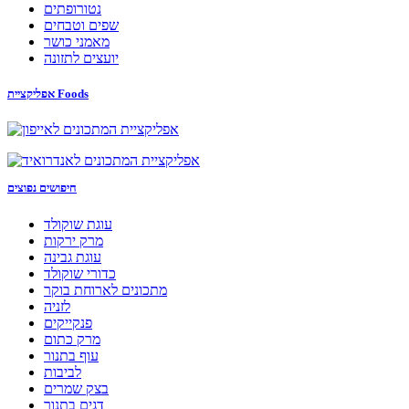
נטורופתים
שפים וטבחים
מאמני כושר
יועצים לתזונה
אפליקציית Foods
חיפושים נפוצים
עוגת שוקולד
מרק ירקות
עוגת גבינה
כדורי שוקולד
מתכונים לארוחת בוקר
לזניה
פנקייקים
מרק כתום
עוף בתנור
לביבות
בצק שמרים
דגים בתנור