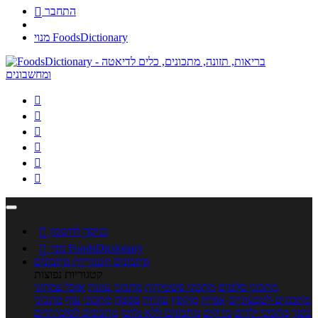
התחבר

מנוי FoodsDictionary






כניסה לחשבון

מנוי FoodsDictionary

מתכונים
קטגוריות מתכונים
קטגוריות נפוצות
מתכוני סלטים
מתכוני פשטידות
מתכוני עוגות
אוכל צמחוני
מתכונים לטבעוניים
אפייה
מוקפץ
עוגיות
פסטה
מתכוני עוף
מתכוני
בשר
מתכוני ילדים
מרקים
מתכונים ללא גלוטן
מתכונים לסוכרתיים