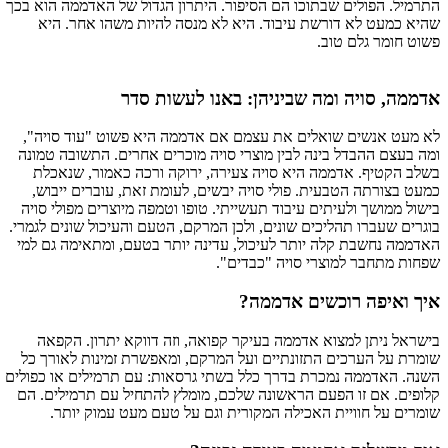
התרמיל. הפולים שבתוכו הם הסיפור. היתרון הגדול של האדממה הוא בכך
שהיא כמעט לא דורשת עיבוד. היא לא מנסה להיות משהו אחר. היא
פשוט חומר גלם טוב.
אדממה, סויה ומה שביניהן: באנו לעשות סדר
לא מעט אנשים שואלים את עצמם אם אדממה היא פשוט "עוד סויה",
ומה בעצם ההבדל בינה לבין מוצרי סויה מוכרים אחרים. התשובה טמונה
בשלב הקטיף. אדממה היא סויה צעירה, ירוקה ורכה כאמור, שנאכלת
כמעט בצורתה הטבעית. פולי סויה יבשים, לעומת זאת, עוברים ייבוש,
בישול ממושך ולעיתים עיבוד תעשייתי. טופו וטמפה מיוצרים מפולי סויה
בוגרים שעברו תהליכים שונים, ולכן המרקם, הטעם והעיכול שונים לגמרי.
האדממה נחשבת קלה יותר לעיכול, עדינה יותר בטעם, ומתאימה גם למי
שפחות מתחבר למוצרי סויה "כבדים".
איך ואיפה רוכשים אדממה?
בישראל ניתן למצוא אדממה בעיקר קפואה, וזה דווקא יתרון. הקפאה
שומרת על הערכים התזונתיים ועל המרקם, ומאפשרת זמינות לאורך כל
השנה. האדממה נמכרת בדרך כלל בשתי גרסאות: עם תרמילים או כפולים
קלופים. אם זו הפעם הראשונה שלכם, מומלץ להתחיל עם תרמילים. הם
שומרים על חוויית האכילה המקורית וגם על טעם מעט עמוק יותר.