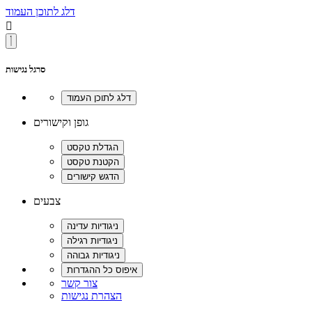
דלג לתוכן העמוד

סרגל נגישות
גופן וקישורים
צבעים
צור קשר
הצהרת נגישות