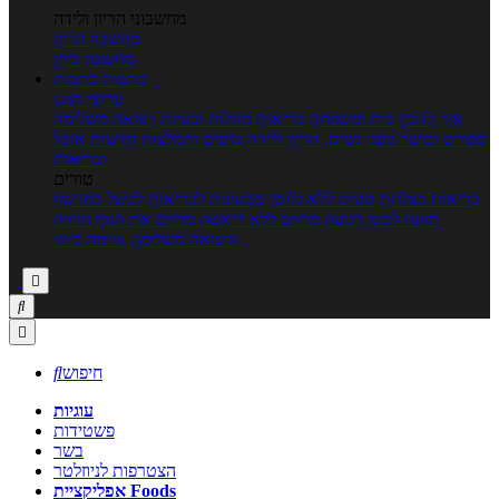
מחשבוני הריון ולידה
מחשבון הריון
מחשבון ביוץ
כתבות
כתבות
ערוצי תוכן
איך להכין
בית ומשפחה
בריאות
מחלות ובעיות
רפואה משלימה
ספורט וכושר גופני
נשים, הריון ולידה
טיפים והמלצות
חדשות אוכל
ובריאות
טורים
בריאות בצלחת
טעים ללא גלוטן
טבעונות לבריאות
לבשל כמו שף
תזונה לבטן רגועה
מרזים ללא דיאטה
מזיזים את הגוף
הרזיה
ורפואה משלימה
גורמה ביתי



חיפוש

עוגיות
פשטידות
בשר
הצטרפות לניוזלטר
אפליקציית Foods