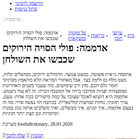
הרשמה לוובינר
סרגל נגישות
- פרסומת -
ערוצי
על מזונות
אדממה: פולי הסויה הירוקים
בית
»
»
בריאות
»
»
תוכן
ומשקאות
שכבשו את השולחן
אדממה: פולי הסויה הירוקים
שכבשו את השולחן
אדממה נראית פשוטה, כמעט צנועה. תרמילים ירוקים, מבושלים קלות,
מעט מלח גס ולימון בצד. אבל מאחורי המראה הלא מתאמץ מסתתר
חומר גלם חכם, מזין ורב שימושים, כזה שעבר בשנים האחרונות
ממסעדות יפניות ומדוכני בירה אל המטבח הביתי. זה לא עוד נישנוש.
אדממה היא דוגמא לאוכל שעובד על כמה מישורים בבת אחת: טעם,
ערך תזונתי, נוחות וגמישות קולינארית. בכתבה הזו נעשה סדר: מה זה
בעצם אדממה, איך קונים, איך מבשלים, ואיך משלבים אותה נכון במנות
יומיומיות וגם קצת יותר חגיגיות.
, 28.01.2026
מערכת foodsdictionary
תגובות

שלח לחבר
