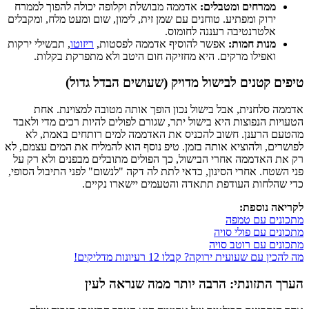
ממרחים ומטבלים:
אדממה מבושלת וקלופה יכולה להפוך לממרח
ירוק ומפתיע. טוחנים עם שמן זית, לימון, שום ומעט מלח, ומקבלים
אלטרנטיבה רעננה לחומוס.
מנות חמות:
אפשר להוסיף אדממה לפסטות,
ריזוטו
, תבשילי ירקות
ואפילו מרקים. היא מחזיקה חום היטב ולא מתפרקת בקלות.
טיפים קטנים לבישול מדויק (שעושים הבדל גדול)
אדממה סלחנית, אבל בישול נכון הופך אותה מטובה למצוינת. אחת
הטעויות הנפוצות היא בישול יתר, שגורם לפולים להיות רכים מדי ולאבד
מהטעם הרענן. חשוב להכניס את האדממה למים רותחים באמת, לא
לפושרים, ולהוציא אותה בזמן. טיפ נוסף הוא להמליח את המים עצמם, לא
רק את האדממה אחרי הבישול, כך הפולים מתובלים מבפנים ולא רק על
פני השטח. אחרי הסינון, כדאי לתת לה דקה "לנשום" לפני התיבול הסופי,
כדי שהלחות העודפת תתאדה והטעמים יישארו נקיים.
לקריאה נוספת:
מתכונים עם טמפה
מתכונים עם פולי סויה
מתכונים עם רוטב סויה
מה להכין עם שעועית ירוקה? קבלו 12 רעיונות מדליקים!
הערך התזונתי: הרבה יותר ממה שנראה לעין