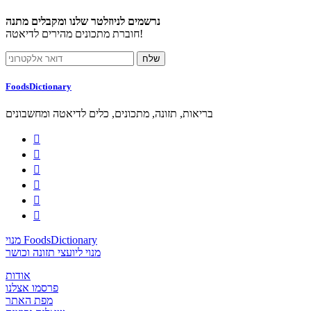
נרשמים לניוזלטר שלנו ומקבלים מתנה
חוברת מתכונים מהירים לדיאטה!
FoodsDictionary
בריאות, תזונה, מתכונים, כלים לדיאטה ומחשבונים






מנוי FoodsDictionary
מנוי ליועצי תזונה וכושר
אודות
פרסמו אצלנו
מפת האתר