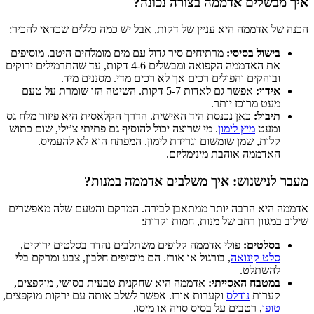
איך מבשלים אדממה בצורה נכונה?
הכנה של אדממה היא עניין של דקות, אבל יש כמה כללים שכדאי להכיר:
בישול בסיסי:
מרתיחים סיר גדול עם מים מומלחים היטב. מוסיפים
את האדממה הקפואה ומבשלים 4-6 דקות, עד שהתרמילים ירוקים
ובוהקים והפולים רכים אך לא רכים מדי. מסננים מיד.
אידוי:
אפשר גם לאדות 5-7 דקות. השיטה הזו שומרת על טעם
מעט מרוכז יותר.
תיבול:
כאן נכנסת היד האישית. הדרך הקלאסית היא פיזור מלח גס
ומעט
מיץ לימון
. מי שרוצה יכול להוסיף גם פתיתי צ’ילי, שום כתוש
קלות, שמן שומשום וגרידת לימון. המפתח הוא לא להעמיס.
האדממה אוהבת מינימליזם.
מעבר לנישנוש: איך משלבים אדממה במנות?
אדממה היא הרבה יותר ממתאבן לבירה. המרקם והטעם שלה מאפשרים
שילוב במגוון רחב של מנות, חמות וקרות:
בסלטים:
פולי אדממה קלופים משתלבים נהדר בסלטים ירוקים,
סלט קינואה
, בורגול או אורז. הם מוסיפים חלבון, צבע ומרקם בלי
להשתלט.
במטבח האסייתי:
אדממה היא שחקנית טבעית בסושי, מוקפצים,
קערות
נודלס
וקערות אורז. אפשר לשלב אותה עם ירקות מוקפצים,
טופו
, רטבים על בסיס סויה או מיסו.