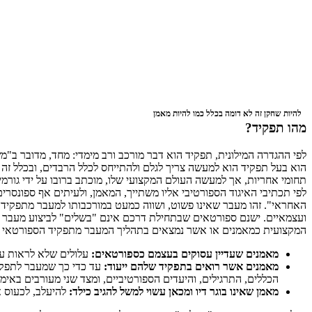
להיות שחקן זה לא דומה בכלל כמו להיות מאמן
מהו תפקיד?
לפי ההגדרה המילונית, תפקיד הוא דבר מורכב ורב מימדי: מחד, מדובר ב"מ
הוא בעל תפקיד הוא למעשה צריך לגלם ולהתייחס לכלל הרבדים, ובכלל זה
תחומי אחריות, אך למעשה העולם המקצועי שלו, מוכתב ברובו על ידי גורמים
לפי תכתיבי האיגוד הספורטיבי אליו משתייך, המאמן, ולעיתים אף ספונסרי
האחראי". זהו מעבר שאינו פשוט, ושווה כמעט במורכבותו למעבר מתפקיד ה
ועצמאיים. ישנם ספורטאים שבתחילת דרכם אינם "בשלים" לביצוע מעבר ז
המקצועית כמאמנים או אשר נמצאים בתהליך המעבר מתפקיד הספורטאי 
מאמנים שעדיין עסוקים בעצמם כספורטאים:
עלולים שלא לראות עד
מאמנים אשר רואים בתפקיד שלהם ייעוד:
עד כדי כך שמעבר לתפקיד
הכללים, התרגילים, והיעדים הספורטיביים, ומצד שני מעורבים בא
מאמן שאינו בוגר דיו ומכאן עשוי למשל להגיב כילד:
להיעלב, לכעוס א