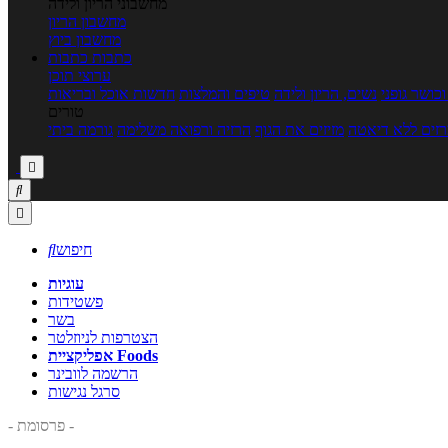
מחשבוני הריון ולידה
מחשבון הריון
מחשבון ביוץ
כתבות
כתבות
ערוצי תוכן
כושר גופני
נשים, הריון ולידה
טיפים והמלצות
חדשות אוכל ובריאות
טורים
זים ללא דיאטה
מזיזים את הגוף
הרזיה ורפואה משלימה
גורמה ביתי



חיפוש

עוגיות
פשטידות
בשר
הצטרפות לניוזלטר
אפליקציית Foods
הרשמה לוובינר
סרגל נגישות
- פרסומת -