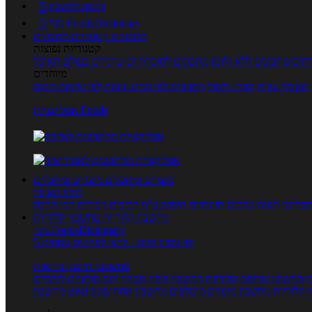
כניסה לחשבון

מנוי FoodsDictionary

מתכונים
קטגוריות מתכונים
קטגוריות נפוצות
קים
מתכונים ללא גלוטן
מתכונים לסוכרתיים
טרנדים בעולם האוכל
מיוחדים
מאכלי עדות
ספרי בישול
מתכונים לפי חגים ועונות
לפי שיטות הכנה
אפליקציית Foods
מוצרים ומאכלים
מוצרים ומאכלים
מילון האוכל
פריטי תזונה
ערכים תזונתיים
חיפוש ע"פ רכיבים
מכילים הכי הרבה
מחשבון קלוריות
מחשבון קלוריות
מנוי FoodsDictionary
5 ימי ניסיון חינם - לחצו לפרטים נוספים
מחשבוני תזונה ובריאות
ת
מחשבון שריפת קלוריות
מחשבון דופק מטרה
יחס מותניים לירכיים
 קלוריות
מחשבון מינונים מומלצים
מחשבון אחוז שומן
מחשבון BMI