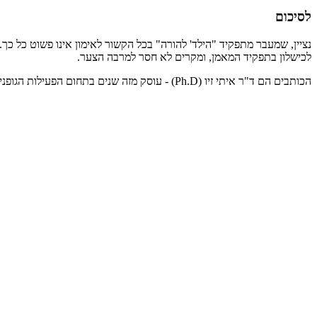
לסיכום
נציין, שמעבר מתפקיד "הילד' להורה" בכל הקשור לאימון אינו פשוט כל כך
לכישלון בתפקיד המאמן, ומקרים לא חסר למרבה הצער.
הכותבים הם ד"ר איתי זיו (Ph.D) - עוסק מזה שנים בתחום הפעילות הגופנית, הספורט וחדרי הכושר, ודגנית גלסמן - פסיכולוגית חינוכית מומחית ופסיכולוגית ספורט. אל האתר של איתי: