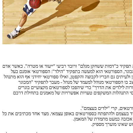
סת תפקיד כ"דמות ששחקן מגלם" ורובד רביעי "ייעוד או מטרה". כאשר אדם
הבוגר, הספורטאי הוא למעשה בתפקיד "הילד": הספורטאי אומנם בעל
 ולעיתים גם חבריו לקבוצה והקפטן, ואילו ספורטאי יחידני אף הוא מתנהל
מצב בו הספורטאי מנוהל למעמד של מנהל - מעבר לתפקיד "המבוגר
ורות לילדים את הדרך" כדי שיהפכו לספורטאים מקצועיים בוגרים
וסי התנהלות המשקפים טעויות אפשרויות של מאמנים בתחילת דרכם
רטאים, קרי "ילדים בעצמם".
ודד בעצמם ולהתפתח כספורטאים באופן עצמאי. מצד אחד מכתיבים את כל
שת אכזבה כמעט מתמדת של המאמן.
ש שאינו מוערך מספיק.