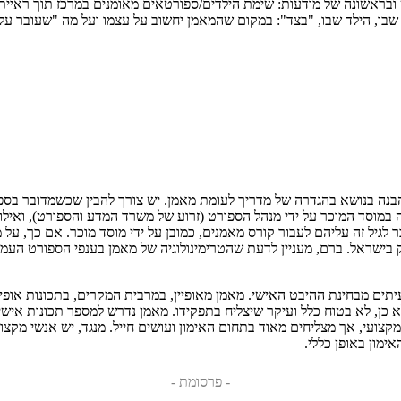
ובראשונה של מודעות: שימת הילדים/ספורטאים מאומנים במרכז תוך ראיי
שבו, הילד שבו, "בצד": במקום שהמאמן יחשוב על עצמו ועל מה "שעובר על
בנה בנושא בהגדרה של מדריך לעומת מאמן. יש צורך להבין שכשמדובר בספו
 במוסד המוכר על ידי מנהל הספורט (זרוע של משרד המדע והספורט), ואיל
 בישראל. ברם, מעניין לדעת שהטרימינולוגיה של מאמן בענפי הספורט העממ
עיתים מבחינת ההיבט האישי. מאמן מאופיין, במרבית המקרים, בתכונות אופ
כן, לא בטוח כלל ועיקר שיצליח בתפקידו. מאמן נדרש למספר תכונות אישיו
ועי, אך מצליחים מאוד בתחום האימון ועושים חייל. מנגד, יש אנשי מקצו
מון באופן כללי.
- פרסומת -