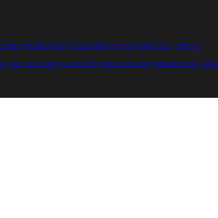
איך להכין
בית ומשפחה
בריאות
מחלות ובעיות
רפואה משלימה
ספורט ו
צלחת
טעים ללא גלוטן
טבעונות לבריאות
לבשל כמו שף
תזונה לבטן רגועה
מר