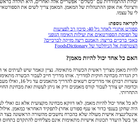
יכולת ההתמודדות עם "כשלים" אפשריים אלה ואחרים, היא תולדה בראש 
ורציונלי את אופן ההתנהלות של המאמן. המאמן צריך לשים את הספורטאי 
לי על עצמו.
לקריאה נוספת:
ספורט אתגרי לאחר גיל 40: סיכון רב לפציעות
על תפיסת הספורטאים את יעילות האימון הגופני
כאבי ברכיים בריצה: האמנם ריצה מזיקה לברכיים?
הצטרפות אל הניוזלטר של FoodsDictionary
האם כל אחד יכול להיות מאמן?
להיות מאמן מצריך ראשית הכשרה מתאימה. נציין ונאמר שיש לעיתים אי ה
רק הגדרה מבחינה חוקית למדריך. אותו מדריך חייב לעבור הכשרה מתאימה
וכדומה יש צורך לעבור קורס מאמנים ורק אז ניתן לעשות זאת מבחינת החוק
התחרותי.
לא כל אחד יכול להיות מאמן. לאו דווקא מבחינה מקצועית אלא גם ואולי ל
היה שחקן בענפי כדור או ענף ספורט אחר) לתפקיד האחראי כמאמן. אילולא 
אינטליגנציה אישית מעולה שלא בהכרח נחשבים מהשורה הראשונה בצד המקצ
אך בשל היעדר תכונות אישיות מתאימות אינם מצליחים להתקדם בתחום האי