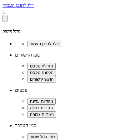
דלג לתוכן העמוד

סרגל נגישות
גופן וקישורים
צבעים
סמן העכבר