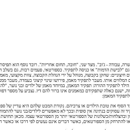
שרה, עבודה - ג'וב". מצד שני, "חובה, תחום אחריות". רובד נוסף הוא תפי
 גם "לבישת הדמות" או כניסה לתפקיד. כספורטאי, פעמים רבות, גם בשלב 
 חיצוניים: שחקן בקבוצה, מנוהל על ידי הנהלת הקבוצה, צוות מקצועי, מאמן
ם המלווים אותו. מעבר לתפקיד מאמן, פירושו שינוי קיצוני בעמדה, מעבר מ
ילד לתפקיד ההורה: תפקיד המאמן, במיוחד מאמן של ילדים ובני נוער, "לה
ה, ישנם כאלה שתפקידם כמאמנים אינו ברור להם דיו. נצביע על מספר דפ
לתפקיד המאמן:
 הסוף את טובת הילדים או צרכיהם. נקודת המבט שלהם היא עדיין של ספו
 זה עסוקים בנתינה אין סופית ובכך לא מאפשרים לילדים/בני נוער להתמ
ימון ובהצלחות/כשלונות של הספורטאי יותר מן הספורטאי עצמו. מכאן תחו
ו להתרחק מן הספורטאים, כאשר דברים אינם נעשים לפי דרכו או כאשר ח