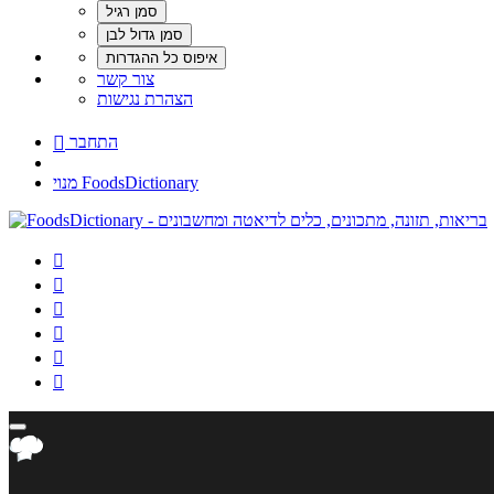
צור קשר
הצהרת נגישות
התחבר

מנוי FoodsDictionary





