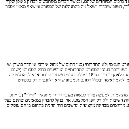
ת הצרכים המיוחדים שלהם, וכאשר דברים משתבשים לבדוק באופן שקול
יו", חשוב שיבדוק וישאל מה בהתנהלות של הספורטאי שאני מאמן מספר
רט העממי ולא התחרותי (כמו תחום של מחול אירובי או חדר כושר) יש
ו כשמדובר בענפי הספורט התחרותיים המופיעים בחוק הספורט (ישנם
עשרות רבות) אזי מדריכים רשאים להדריך מתאמנים עד גיל 16, ואילו מעבר לגיל זה עליהם לעבור קורס מאמנים, כמובן על ידי מוסד מוכר. אם כך, על מנת לאמן בוגרים בני 18 ומעלה בענפי משחקי הכדור או אולי אתלטיקה
י לא מתאימה ובכלל רלוונטית מכיוון שהיא רלוונטית רק בספורט
י מתאימות ולמעשה צריך לעשות מעבר די חד מתפקיד "הילד" (בו ייתכן
ת חשובות ולא רק הפן המקצועי. אזי, בנקל להבחין במאמנים שהינם בעלי
ע מדהימים מבחינה מקצועית ונחשבים חוד החנית בתחום בו הם עוסקים,