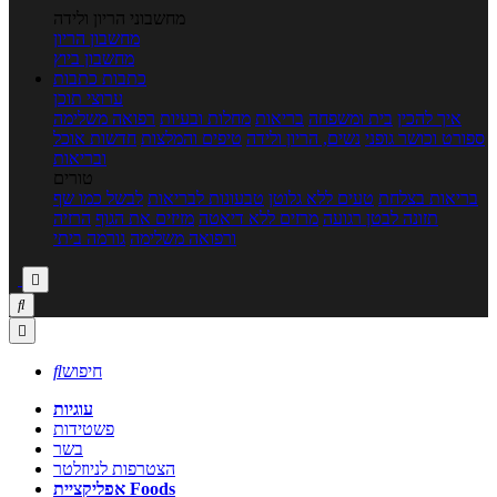
מחשבוני הריון ולידה
מחשבון הריון
מחשבון ביוץ
כתבות
כתבות
ערוצי תוכן
איך להכין
בית ומשפחה
בריאות
מחלות ובעיות
רפואה משלימה
ספורט וכושר גופני
נשים, הריון ולידה
טיפים והמלצות
חדשות אוכל
ובריאות
טורים
בריאות בצלחת
טעים ללא גלוטן
טבעונות לבריאות
לבשל כמו שף
תזונה לבטן רגועה
מרזים ללא דיאטה
מזיזים את הגוף
הרזיה
ורפואה משלימה
גורמה ביתי



חיפוש

עוגיות
פשטידות
בשר
הצטרפות לניוזלטר
אפליקציית Foods