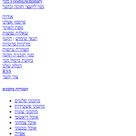
מנוי FoodsDictionary
מנוי ליועצי תזונה וכושר
אודות
פרסמו אצלנו
מפת האתר
שאלות נפוצות
תנאי שימוש
|
תקנון
מדיניות פרטיות
הצהרת נגישות
מנוי תוכנית תזונה
בקשת ביטול מנוי
הבלוג שלנו
RSS
צור קשר
קטגוריות מתכונים
מתכוני סלטים
מתכוני פשטידות
מתכוני עוגות
אוכל דיאטטי
אוכל צמחוני
אוכל טבעוני
אפייה