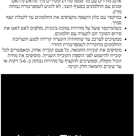
אתם מודדים עם מד טמפרטורה) ומסירים מיד מהאש (לתאם
זמנים עם החלמונים בסעיף השני, לא להגיע לטמפרטורה גבוהה
מדי).
במיקסר עם בלון הקצפה מקציפים את החלמונים עד לקבלת קצף
סמיך.
כשהמיקסר פועל על מהירות נמוכה-בינונית, מזלפים לאט לאט את
סירופ הסוכר חם לקערה עם חלמונים.
ממשיכים לערבב עד שתחתית הקערה קרירה למגע ותערובת
החלמונים מתקררת לטמפרטורת החדר.
מוסיפים את קוביות החמאה, כל פעם קובייה אחת, ומאפשרים לכל
קובייה להיטמע לפני הוספת הקובייה השנייה. מוסיפים את מחית
הוניל והמלח, וממשיכים להקציף על מהירות גבוהה כ- 5-6 דקות או
עד שקרם החמאה חלק וקרמי.