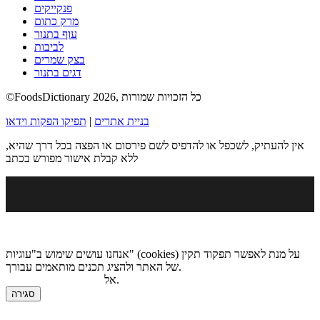
פנקייקים
מרק כתום
עוף בתנור
לביבות
בצק שמרים
דגים בתנור
©FoodsDictionary 2026, כל הזכויות שמורות
בניית אתרים
|
תפיקו הפקות וידאו
אין להעתיק, לשכפל או להדפיס לשם פירסום או הפצה בכל דרך שהיא,
ללא קבלת אישור מפורש בכתב
אנחנו עושים שימוש ב"עוגיות" (cookies) על מנת לאפשר תפקוד תקין
של האתר ולהציג תכנים מותאמים עבורך.
.
אל
מדיניות הגנת הפרטיות
סגירה