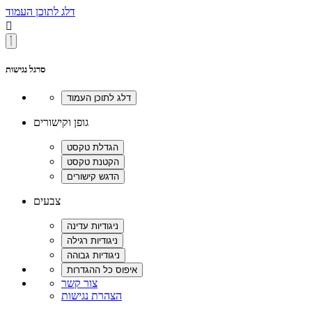
דלג לתוכן העמוד

סרגל נגישות
גופן וקישורים
צבעים
צור קשר
הצהרת נגישות