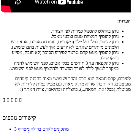
הערות:
ניתן בהחלט להכפיל כמויות לפי הצורך.
ניתן להוסיף תמציות טעם וצבעי מאכל.
ניתן לציפוי, לזילוף ולמילוי (מקרונים, עוגות ומאפינס, או אם יש
חלמונים מיותרים שאתם לא יודעים איך לעשות בהם שימוש).
ניתן להוסיף מעט קרם טרטר לסירופ הסוכר (לא חובה, מסייע
בהקרשה).
ניתן להקפאה עד 3 חודשים בכלי אטום. לפני השימוש להניח
במקרר למשך לילה לצורך הפשרה ולהקציף מעט לפני השימוש.
לסיכום, קרם חמאה הוא קרם נהדר ושימושי מאוד בהכנת קינוחים
מעוצבים. רק תזכרו שהוא מתוק מאוד, וגם מכיל כמות קלוריות לא
מבוטלת (בכל זאת, חמאה...). בהצלחה ובתיאבון, צוות האתר (:





קישורים נוספים
3 מתכונים לקרם ברולה מטריף