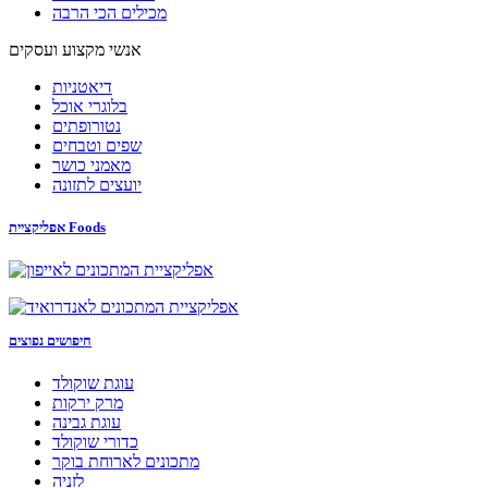
מכילים הכי הרבה
אנשי מקצוע ועסקים
דיאטניות
בלוגרי אוכל
נטורופתים
שפים וטבחים
מאמני כושר
יועצים לתזונה
אפליקציית Foods
חיפושים נפוצים
עוגת שוקולד
מרק ירקות
עוגת גבינה
כדורי שוקולד
מתכונים לארוחת בוקר
לזניה