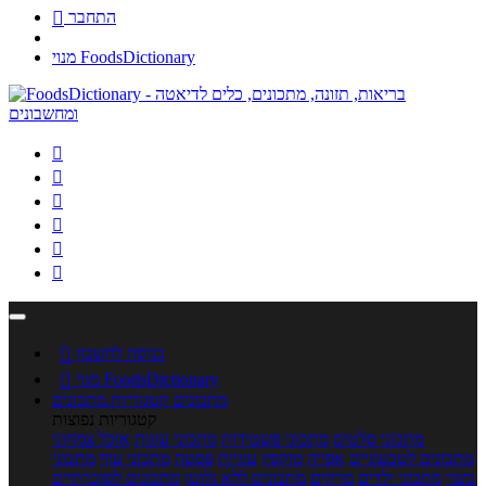
התחבר

מנוי FoodsDictionary






כניסה לחשבון

מנוי FoodsDictionary

מתכונים
קטגוריות מתכונים
קטגוריות נפוצות
מתכוני סלטים
מתכוני פשטידות
מתכוני עוגות
אוכל צמחוני
מתכונים לטבעוניים
אפייה
מוקפץ
עוגיות
פסטה
מתכוני עוף
מתכוני
בשר
מתכוני ילדים
מרקים
מתכונים ללא גלוטן
מתכונים לסוכרתיים