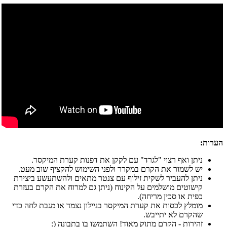
הערות:
ניתן ואף רצוי "לגרד" עם לקקן את דפנות קערת המיקסר.
יש לשמור את הקרם במקרר ולפני השימוש להקציף שוב מעט.
ניתן להעביר לשקית זילוף עם צנטר מתאים ולהשתעשע ביצירת
קישוטים מושלמים על הקינוח (ניתן גם למרוח את הקרם בעזרת
כפית או סכין מריחה).
מומלץ לכסות את קערת המיקסר בניילון נצמד או מגבת לחה כדי
שהקרם לא יתייבש.
זהירות - הקרם מתוק מאוד! השתמשו בו בתבונה (: