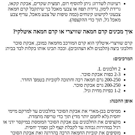
רעיונות לשדרוג: ניתן להוסיף רום, תמצית שקדים, אבקת קקאו,
גרידת לימון, גרידת תפוז או צבעי מאכל כך שיתקבל קרם חמאה
צבעוני לקישוט קינוחים (כמה טיפות של צבע מאכל, עדיף צבע
מאכל ג'ל, תוך כדי ההקצפה).
איך מכינים קרם חמאה שוויצרי או קרם חמאה איטלקי?
קרם שוויצרי-איטלקי הוא קרם המורכב מחמאה כמובן, אבקת סוכר
וחלבוני ביצה (הלבנים ולא הצהובים). וככה תכינו אותו בקלות לבד בבית:
המרכיבים:
2 חלבונים L.
2-3 כפות אבקת סוכר.
200-250 גרם חמאה רכה וחתוכה לקוביות בטמפ' החדר.
200-250 גרם אבקת סוכר.
1-2 כפיות מחית וניל.
אופן ההכנה:
ממיסים בבן-מארי את אבקת הסוכר בחלבונים עד למרקם מיימי
יחסית (לא לחמם יותר מדי) תוך כדי טריפה מתמדת.
מקציפים את החלבונים עם אבקת הסוכר המומסת במיקסר ידני או
רגיל במהירות גבוהה עד לקבלת קצף לבן וסמיך יחסית.
מוסיפים את קוביות החמאה הרכה בהדרגה ואת אבקת הסוכר