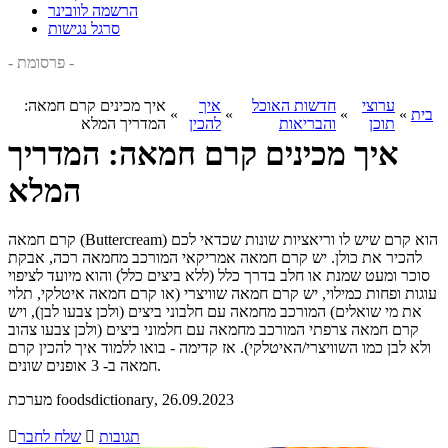
הרשמה לוובינר
סרגל נגישות
- פרסומת -
ערוצי
חדשות האוכל
איך
איך מכינים קרם חמאה:
בית
»
»
»
»
תוכן
והבריאות
להכין
המדריך המלא
איך מכינים קרם חמאה: המדריך
המלא
קרם חמאה (Buttercream) הוא קרם שיש לו וריאציות שונות שכדאי לכם
להכיר את כולן. יש קרם חמאה אמריקאי המורכב מחמאה רכה, אבקת
סוכר ומעט שמנת או חלב בדרך כלל (ללא ביצים כלל) והוא מיועד לציפוי
עוגות ופחות כמילוי, יש קרם חמאה שוויצרי (או קרם חמאה איטלקי, תלוי
את מי שואלים) המורכב מחמאה עם חלבוני ביצים (ולכן צבעו לבן), ויש
קרם חמאה צרפתי המורכב מחמאה עם חלמוני ביצים (ולכן צבעו צהוב
ולא לבן כמו השוויצרי/האיטלקי). אז קדימה - בואו ללמוד איך להכין קרם
חמאה ב- 3 אופנים שונים.
, 26.09.2023
מערכת foodsdictionary
תגובות

שלח לחבר
