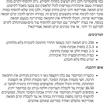
כמו פלסטלינה ולכן ניתן לעיצוב בקלות יחסית). ניתן להוסיף לקרם מגוון
תמציות טעם איכותיות (עדיפות לוניל קלאסי) וגם צבעי מאכל לקישוט.
קרם חמאה אמריקאי הינו קרם מתוק ועשיר, ולכן נהוג שלא להוסיף כמות
סוכר רבה לקינוח אותו מקשטים בקרם זה. במידה ותרצו להכין קרם חמאה
אמריקאי פרווה, תוכלו להחליף את החמאה במרגרינה בטעם חמאה.
בנוסף, אין בעיה "לשחק" עם המרקם ולהוסיף עוד מים/שמנת/חלב לקרם
למרקם רך יותר. אז איך מכינים קרם חמאה אמריקאי?
המרכיבים:
250 גרם חמאה רכה בטמפ' החדר וחתוכה לקוביות (לא מלוחה).
2.5-3 כוסות אבקת סוכר.
2-3 כפות חלב או שמנת מתוקה.
כפית מחית/תמצית וניל איכותית.
קורט מלח (לא חובה).
אופן ההכנה:
בקערת המיקסר עם בלון הקצפה (או וו גיטרה) מניחים את החמאה
הרכה, חצי מכמות אבקת הסוכר, חצי מכמות החלב או השמנת
המתוקה, מחית הוניל והמלח, ומקציפים במהירות בינונית למשך כ-
30-50 שניות עד לקבלת תערובת חלקה (ניתן גם במיקסר ידני).
מוסיפים לקערת המיקסר את יתרת אבקת הסוכר והנוזל, וממשיכים
להקציף כדקה נוספת במהירות גבוהה או עד לקבלת קרם חמאה
אמריקאי מושלם ואחיד במרקם שאתם אוהבים.