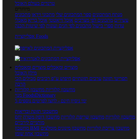
טרנדים בעולם האוכל
מיוחדים
מנתח המתכונים
ספר המתכונים שלי
מתכוני וידאו
מתכונים
עשירים
מתכונים לפי מצרכים
אוכל דיאטטי
אוכל בריא
מאכלי
עדות
ספרי בישול
מתכונים לפי חגים ועונות
לפי שיטות הכנה
אפליקציית Foods
מוצרים ומאכלים
מוצרים ומאכלים
מילון האוכל
תפריטי תזונה
ערכים תזונתיים
חיפוש ע"פ רכיבים
מכילים הכי
הרבה
מחשבון קלוריות
מחשבון קלוריות
מנוי FoodsDictionary
5 ימי ניסיון חינם - לחצו לפרטים נוספים
מחשבוני תזונה ובריאות
מחשבון קלוריות
מחשבון שריפת קלוריות
מחשבון דופק מטרה
יחס
מותניים לירכיים
מחשבון צריכת קלוריות
מחשבון מינונים מומלצים
מחשבון BMI
מחשבון אחוז שומן