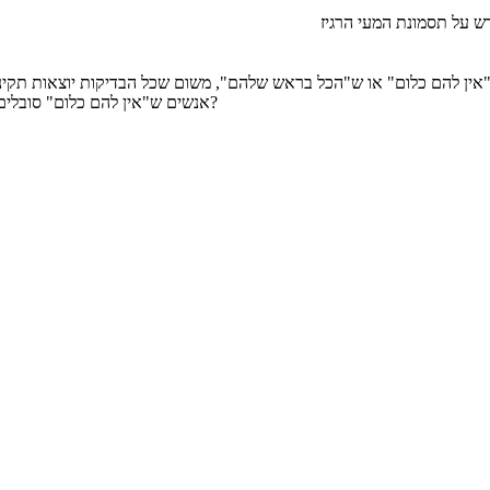
 על תסמונת המעי הרגיז
ין להם כלום" או ש"הכל בראש שלהם", משום שכל הבדיקות יוצאות תקינות
אנשים ש"אין להם כלום" סובלים, ועד כמה איכות חייהם נפגעת מהסבל הזה. כמה שזה מתסכל ומייאש, נכון?