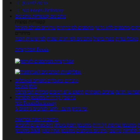
כניסה לחשבון

מנוי FoodsDictionary

מתכונים
קטגוריות מתכונים
קטגוריות נפוצות
קים
מתכונים ללא גלוטן
מתכונים לסוכרתיים
טרנדים בעולם האוכל
מיוחדים
מאכלי עדות
ספרי בישול
מתכונים לפי חגים ועונות
לפי שיטות הכנה
אפליקציית Foods
מוצרים ומאכלים
מוצרים ומאכלים
מילון האוכל
פריטי תזונה
ערכים תזונתיים
חיפוש ע"פ רכיבים
מכילים הכי הרבה
מחשבון קלוריות
מחשבון קלוריות
מנוי FoodsDictionary
5 ימי ניסיון חינם - לחצו לפרטים נוספים
מחשבוני תזונה ובריאות
ת
מחשבון שריפת קלוריות
מחשבון דופק מטרה
יחס מותניים לירכיים
 קלוריות
מחשבון מינונים מומלצים
מחשבון אחוז שומן
מחשבון BMI