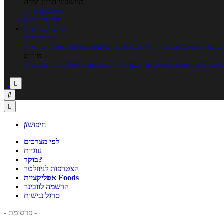
מחשבוני הריון ולידה
מחשבון הריון
מחשבון ביוץ
כתבות
כתבות
ערוצי תוכן
כושר גופני
נשים, הריון ולידה
טיפים והמלצות
חדשות אוכל ובריאות
טורים
זים ללא דיאטה
מזיזים את הגוף
הרזיה ורפואה משלימה
גורמה ביתי



חיפוש

לפי מצרכים
עוגיות
בוקר?
הצטרפות לניוזלטר
אפליקציית Foods
הרשמה לוובינר
סרגל נגישות
- פרסומת -