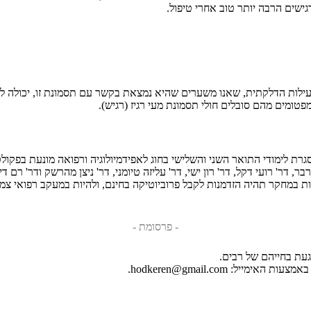
ישים הרבה יותר טוב אחרי טיפול.
עילות הדלקתית, שאנו משערים שהיא נמצאת בקשר עם תסמונת זו, יכולה לה
טומים מהם סובלים חולי תסמונת מעי רגיז (רגיש).
ת לימודי התואר השני והשלישי בחוג לאפידמיולוגיה ורפואה מונעת בפקולט
דר' רועי דקל, דר' רון ישי, דר' עליזה טיומני, דר' ניצן מהרשק ודר' רם 
 במחקר תהיה הזדמנות לקבל פרוביוטיקה בחינם, ולהיות במעקב רפואי צמו
- פרסומת -
וגעת בחייהם של רבים.