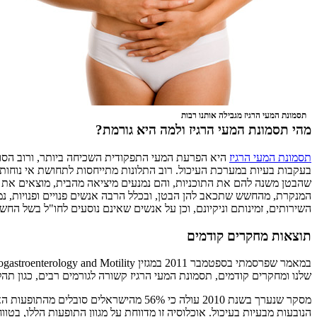
תסמונת המעי הרגיז מגבילה אותנו רבות
מהי תסמונת המעי הרגיז ולמה היא גורמת?
תסמונת המעי הרגיז
היא הפרעת המעי התפקודית השכיחה ביותר, ורוב הסו
בעקבות בעיות במערכת העיכול. רוב התלונות מתייחסות לתחושת אי נוחות,
שהבטן משנה להם את התוכניות, והם נמנעים מיציאה מהבית, מוצאים את ע
המנקרת, מהחשש שתכאב להן הבטן, ובכלל הרבה אנשים פנויים ופנויות, נמנ
השירותים, זמינותם וניקיונם, וכן על אנשים שאינם נוסעים לחו"ל בשל הח
תוצאות מחקרים קודמים
שלנו ומחקרים קודמים, תסמונת המעי הרגיז קשורה לגורמים רבים, כגון תה
הנובעות מבעיות בעיכול. אוכלוסיה זו מדווחת על מגוון התופעות הללו, ב