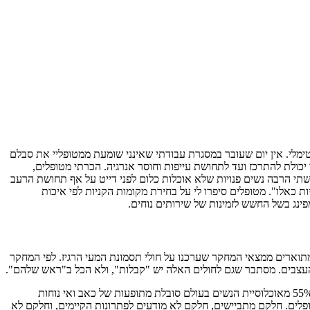
ופטימלי. אין יום שעובר במסגרת עבודתי שאינני שומעת ממטופליי את סבלם
ר יכולת להתרכז ועד לתחושת עייפות וחוסר אנרגיה. הכרתי מטופלים,
תי הרבה נשים פנויות שלא אוכלות כלום לפני דייט על אף תחושת הרעב
ת כאלו". מטופלים סיפרו לי על בחירת מקומות הקניות לפי איכות
פינג בשל החשש לזמינות של שירותים נוחים.
ולוגי בבית החולים איכילוב ובלינסון, מתוארים ממצאי המחקר שערכנו על חולי תסמונת המעי הרגיז. לפי המחקר
כת העצבים. מסתבר שגם לחולים האלה יש "קבלות", ולא הכל ב"ראש שלהם".
מסקר שנערך בשנת 2010 עולה כי 56% מהישראלים סובלים מהתופעות האלו (65% מתוכם נשים), ומנתוני ה- WGO (ארגון הגסטרו העולמי) עולה כי 55% מאוכלוסיית הנשים בעולם סובלת מתופעות של כאב ואי נוחות
טופלים. חלקם מתביישים, חלקם לא מודעים לפתרונות הקיימים, וחלקם לא