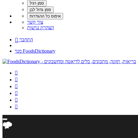
צור קשר
הצהרת נגישות
התחבר

מנוי FoodsDictionary





