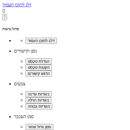
דלג לתוכן העמוד

סרגל נגישות
גופן וקישורים
צבעים
סמן העכבר