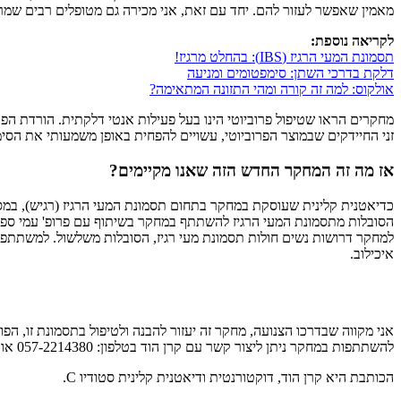
מאמין שאפשר לעזור להם. יחד עם זאת, אני מכירה גם מטופלים רבים שמרג
לקריאה נוספת:
תסמונת המעי הרגיז (IBS): בהחלט מרגיז!
דלקת בדרכי השתן: סימפטומים ומניעה
אולקוס: למה זה קורה ומהי התזונה המתאימה?
מחקרים הראו שטיפול פרוביוטי הינו בעל פעילות אנטי דלקתית. הורדת הפ
זני החיידקים שבמוצר הפרוביוטי, עשויים להפחית באופן משמעותי את הסימפ
אז מה זה המחקר החדש הזה שאנו מקיימים?
כדיאטנית קלינית שעוסקת במחקר בתחום תסמונת המעי הרגיז (רגיש), במסגר
הסובלות מתסמונת המעי הרגיז להשתתף במחקר בשיתוף עם פרופ' עמי ספרבר, 
למחקר דרושות נשים חולות תסמונת מעי רגיז, הסובלות משלשול. למשתתפות
איכילוב.
אני מקווה שבדרכו הצנועה, מחקר זה יעזור להבנה ולטיפול בתסמונת זו, הפ
להשתתפות במחקר ניתן ליצור קשר עם קרן הוד בטלפון: 057-2214380 או באמצעות האימייל: hodkeren@gmail.com.
הכותבת היא קרן הוד, דוקטורנטית ודיאטנית קלינית סטודיו C.