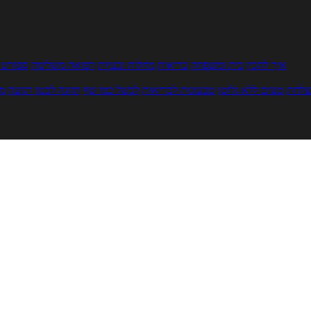
איך להכין
בית ומשפחה
בריאות
מחלות ובעיות
רפואה משלימה
ספורט ו
צלחת
טעים ללא גלוטן
טבעונות לבריאות
לבשל כמו שף
תזונה לבטן רגועה
מר