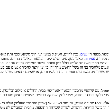
בלות ממנה הן
נשים
. נכון להיום, הטיפול במעי רגיז הינו סימפטומטי ותת א
 נפיחות,
עצירות
, כאבי בטן, גזים ושלשולים, הפוגעות באיכות החיים, מחוס
צמם חסרי חשק להתלבש בגלל בטן נפוחה ופשוט לומדים לחיות עם זה. פגש
עים מלהכיר בני זוג בשל החשש מדחייה, כי "מי ירצה להכיר אנשים עם בעיו
שש משירותים משותפים ועמידה בתור לשירותים, או שאינם יוצאים לטיולי קמ
במאמר שפרסמתי בספטמבר 2011 במגזין Neurogastroenterology and Motility עם שותפיי מהמכון הגסטרואנטר
ליכי דלקת בדרגה נמוכה, מצבי לחץ ושחיקה כרוניים ושינויים באיזון מער
טווח רחב של תדירות וחומרה. למרות שכיחות התופעה, מרבית הסובלים לא מ