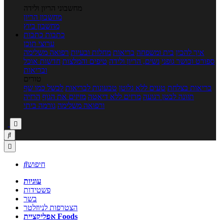
מחשבוני הריון ולידה
מחשבון הריון
מחשבון ביוץ
כתבות
כתבות
ערוצי תוכן
איך להכין
בית ומשפחה
בריאות
מחלות ובעיות
רפואה משלימה
ספורט וכושר גופני
נשים, הריון ולידה
טיפים והמלצות
חדשות אוכל
ובריאות
טורים
בריאות בצלחת
טעים ללא גלוטן
טבעונות לבריאות
לבשל כמו שף
תזונה לבטן רגועה
מרזים ללא דיאטה
מזיזים את הגוף
הרזיה
ורפואה משלימה
גורמה ביתי



חיפוש

עוגיות
פשטידות
בשר
הצטרפות לניוזלטר
אפליקציית Foods