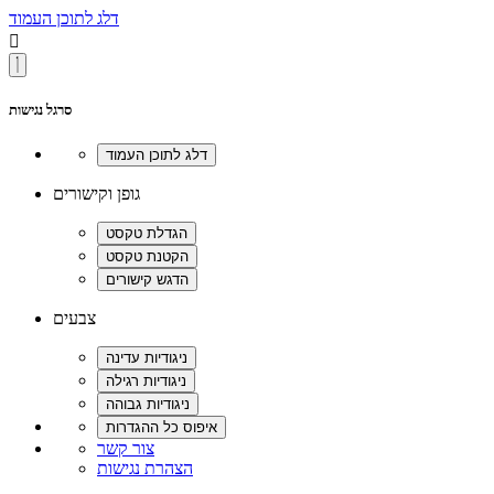
דלג לתוכן העמוד

סרגל נגישות
גופן וקישורים
צבעים
צור קשר
הצהרת נגישות