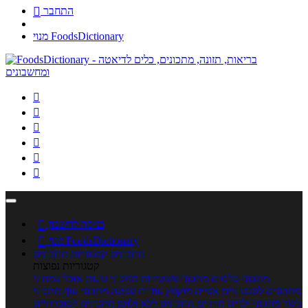
התחבר

מנוי FoodsDictionary






כניסה לחשבון

מנוי FoodsDictionary

מתכונים
קטגוריות מתכונים
קטגוריות נפוצות
מתכוני סלטים
מתכוני פשטידות
מתכוני עוגות
אוכל צמחוני
מתכונים לטבעוניים
אפייה
מוקפץ
עוגיות
פסטה
מתכוני עוף
מתכוני
בשר
מתכוני ילדים
מרקים
מתכונים ללא גלוטן
מתכונים לסוכרתיים