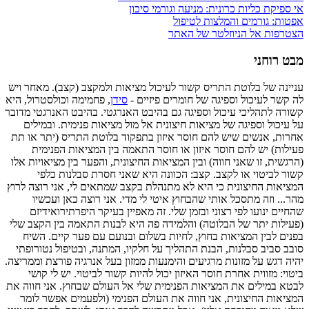
אי ספיקת כליות כרונית: מניעה וגורמי סיכון
אפטות: גורמים והמלצות לטיפול
הצטרפות אל הניוזלטר של האתר
מבט רוחני
עניינה של בלוטת התריס קשור לעיכול מציאות ולמקצב (קצב). מאחר ויש
לה קשר לעיכול וספיגה של חומרים פיזיים -
סידן
, פחמימה וכולסטרול, היא
קשורה לתהליכי עיכול וספיגה גם בהיבט האנרגטי. בהיבט האנרגטי מדובר
על עיכול וספיגה של מציאות חיצונית אל מול מציאות פנימית. ובמילים
אחרות, אנשים שיש להם חוסר איזון בתפקוד בלוטת התריס (יתר או תת
פעילות) יש להם חוסר איזון או חוסר התאמה בין המציאות הפנימית
(הרגשית, זו שאני חווה) ובין המציאות החיצונית, והפער בין מציאויות אלו
קשור לביטוי או לקצב. קצב: הכוונה היא שאני חסרת סבלנות כלפי
המציאות החיצונית כי היא לא מתנהלת בקצב שמתאים לי, אני רוצה לרוץ
מהר... וזה מתסכל אותי שהבחוץ איטי לי מדי. אני רוצה כאן ועכשיו
שהחיים ינועו לפי רצוני ובזמן שלי. זה מאפיין בעיקר היפרתירואידיזם
(פעילות יתר של הבלוטה) והלמידה פה היא לבנות התאמה בין הקצב שלי
בפנים לבין המציאות בחוץ, לחיות בשלום ובנועם עם פער קיים. השיח
סובב סביב סבלנות, הבנת התהליך על חלקיו, המתנה, ובטיפול נטורופתי
יהיה דגש על מזונות מרגיעים והימנעות ממזון בעל אנרגיה פורצת וממריצה.
ביטוי: מזווית אחרת חוסר האיזון יכול להיות קשור לביטוי. יש לי קושי
לבטא במילים את המציאות הפנימית שלי אל העולם שבחוץ. אני חווה את
המציאות החיצונית, אני חווה את העולם הפנימי (ולפעמים אפשר לומר