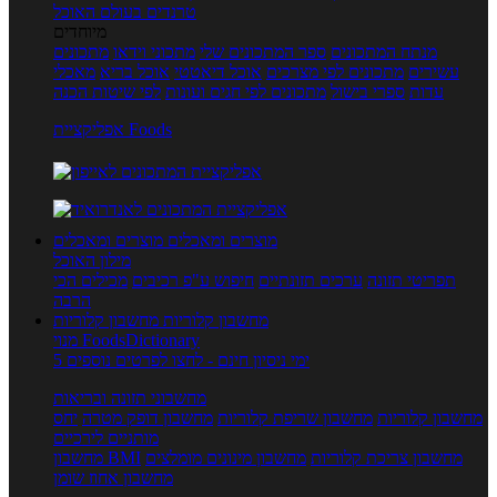
טרנדים בעולם האוכל
מיוחדים
מנתח המתכונים
ספר המתכונים שלי
מתכוני וידאו
מתכונים
עשירים
מתכונים לפי מצרכים
אוכל דיאטטי
אוכל בריא
מאכלי
עדות
ספרי בישול
מתכונים לפי חגים ועונות
לפי שיטות הכנה
אפליקציית Foods
מוצרים ומאכלים
מוצרים ומאכלים
מילון האוכל
תפריטי תזונה
ערכים תזונתיים
חיפוש ע"פ רכיבים
מכילים הכי
הרבה
מחשבון קלוריות
מחשבון קלוריות
מנוי FoodsDictionary
5 ימי ניסיון חינם - לחצו לפרטים נוספים
מחשבוני תזונה ובריאות
מחשבון קלוריות
מחשבון שריפת קלוריות
מחשבון דופק מטרה
יחס
מותניים לירכיים
מחשבון צריכת קלוריות
מחשבון מינונים מומלצים
מחשבון BMI
מחשבון אחוז שומן