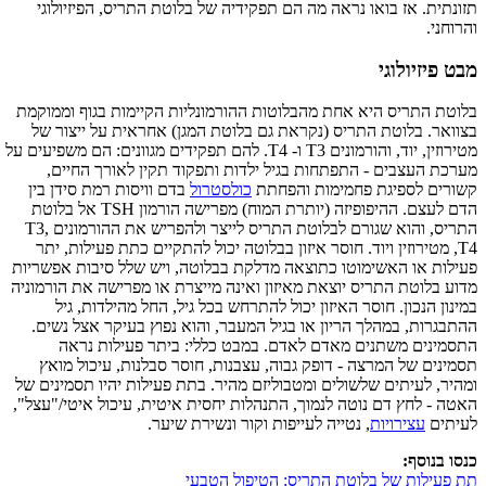
תזונתית. אז בואו נראה מה הם תפקידיה של בלוטת התריס, הפיזיולוגי
והרוחני.
מבט פיזיולוגי
בלוטת התריס היא אחת מהבלוטות ההורמונליות הקיימות בגוף וממוקמת
בצוואר. בלוטת התריס (נקראת גם בלוטת המגן) אחראית על ייצור של
מטירוזין, יוד, והורמונים T3 ו- T4. להם תפקידים מגוונים: הם משפיעים על
מערכת העצבים - התפתחות בגיל ילדות ותפקוד תקין לאורך החיים,
קשורים לספיגת פחמימות והפחתת
כולסטרול
בדם וויסות רמת סידן בין
הדם לעצם. ההיפופיזה (יותרת המוח) מפרישה הורמון TSH אל בלוטת
התריס, והוא שגורם לבלוטת התריס לייצר ולהפריש את ההורמונים T3,
T4, מטירוזין ויוד. חוסר איזון בבלוטה יכול להתקיים כתת פעילות, יתר
פעילות או האשימוטו כתוצאה מדלקת בבלוטה, ויש שלל סיבות אפשריות
מדוע בלוטת התריס יוצאת מאיזון ואינה מייצרת או מפרישה את הורמוניה
במינון הנכון. חוסר האיזון יכול להתרחש בכל גיל, החל מהילדות, גיל
ההתבגרות, במהלך הריון או בגיל המעבר, והוא נפוץ בעיקר אצל נשים.
התסמינים משתנים מאדם לאדם. במבט כללי: ביתר פעילות נראה
תסמינים של המרצה - דופק גבוה, עצבנות, חוסר סבלנות, עיכול מואץ
ומהיר, לעיתים שלשולים ומטבוליזם מהיר. בתת פעילות יהיו תסמינים של
האטה - לחץ דם נוטה לנמוך, התנהלות יחסית איטית, עיכול איטי/"עצל",
לעיתים
עצירויות
, נטייה לעייפות וקור ונשירת שיער.
כנסו בנוסף:
תת פעילות של בלוטת התריס: הטיפול הטבעי