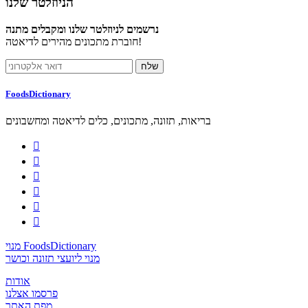
הניוזלטר שלנו
נרשמים לניוזלטר שלנו ומקבלים מתנה
חוברת מתכונים מהירים לדיאטה!
FoodsDictionary
בריאות, תזונה, מתכונים, כלים לדיאטה ומחשבונים






מנוי FoodsDictionary
מנוי ליועצי תזונה וכושר
אודות
פרסמו אצלנו
מפת האתר