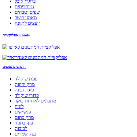
בלוגרי אוכל
נטורופתים
שפים וטבחים
מאמני כושר
יועצים לתזונה
אפליקציית Foods
חיפושים נפוצים
עוגת שוקולד
מרק ירקות
עוגת גבינה
כדורי שוקולד
מתכונים לארוחת בוקר
לזניה
פנקייקים
מרק כתום
עוף בתנור
לביבות
בצק שמרים