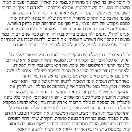
לי חוסר איזון בה ואיך אני מחזירה לעצמי את האיזון? שמעתי פעמים רבות
משפטים כמו: "זה קשור לביטוי. את לא מדברת", ולא הבנתי איך זה בדיוק
יושב עליי ומה לעשות עם זה. ממש לאחרונה התבהרה לי ההבנה. אני
מבינה את בלוטת התריס מהזווית הרוחנית שלה, והבנה זו לוקחת אותי
למסע מקודש של ריפוי עצמי, סוף סוף עם התחושה שזה בדיוק השורש.
והאמת? זה מרגש. לפעמים אנחנו חושבים שאנחנו מטפלים בעצמנו ובעצם
אנחנו "ליד". נוגעים ולא נוגעים בדיוק בנקודה, וחיים ככה שנים רבות. כמה
מרגש זה להבין את השורש האמיתי, את הבסיס, ולדעת שברגע שהבנתי זה
בידיים שלי לשנות, לטפל, לרפא, להציע לעצמי מזור. בעייני זו אהבה.
לכל האיברים בגוף שלנו יש תפקידים פיזיולוגים כחלק ממארג שלם של
הגוף, ויש לכל איבר גם תפקיד רוחני. למעשה נקודת המוצא היא שקודם
כל נוצר הרעיון הפילוסופי של איבר, מה הוא מייצג ומה יהיה תפקידו,
ולאחר מכן נוצר האיבר הפיזי בעל מבנה ותפקיד פיזיולוגי. אנחנו למעשה
חיים עם איברים פיזיים המייצגים בראש ובראשונה רעיון רוחני.
כשהתנהלות רגשית אינה תואמת לרעיון הרוחני של איבר - הוא יוצא
מאיזון. ולכן, בכל מצב של חוסר איזון, הפרעה או מחלה - יש להבין את
התפקיד הפיזיולוגי כמובן אך גם את התפקיד הרוחני, הרעיון שמאחורי
האיבר, ולהעניק טיפול לשני המישורים - הפיזי והאנרגטי. אין לי כלל כוונה
להמליץ על הפסקה בנטילת תרופות או הימנעות מהן, אלא להציע במקביל
לטפל גם ברובד הרוחני של האיבר, ובכך לתת מענה שלם. את הטיפול
התרופתי במידת הצורך מציע רופא המשפחה. את הטיפול הטבעי האדם
עושה בעבור עצמו בעזרת התבוננות פנימית, חקירה, שיח, זיהוי דפוסים
ובחירה מחודשת, הכרה מתרחבת וכמובן הזנה מדייקת במזון רגשי ומזון
פיזי. כמטפלת, יש לי זכות אדירה ללוות את השיח ולהציע התאמה