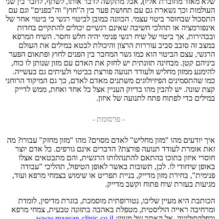
שלא מאוד מחוברת אליו), אבל מתקשה לדבר אותו, לשתף, לחבר בין שני
העולמות וכך נשארת גם עם תחושת פער בין ה"חוץ" וה"בפנים" וגם עם
התסכול שבחוסר ביטוי עצמי. הכוונה כמובן לביטוי רגשי כי ביטוי אחר של
אינפורמציה או תהלכי חשיבה שאינם רגשיים יכולים להתקיים בחדות
ובבהירות, אך ביטוי של שיח רגשי פנימי יהיה חלש וחסר. השיח המרפא
במצב זה סובב סביב עוררות הרצון והיכולת לבטא במילים את העולם
הרגשי, עצם הביטוי הוא כמו גשר המחבר בין הפנים לחוץ ופתאום הפער
ביניהם קטן. מבחינה תזונתית יש לחזק את האדם עם מזון שנותן לו כוח,
להימנע ממזון מחליש ולעודד תנועה פורצת בביטוי ולעיתים גם בעשייה.
כמו שהתסמינים הפיזיולוגים משתנים מאדם לאדם, כך גם המיקוד הרוחני
קצת שונה. יש להבין מהו בדיוק העניין אצל כל אחד ואחת, ממש לדייק
במילים כדי לפתוח פתח לתנועה של איזון.
- פרסומת -
איך יודעים מהו "מזון מחליש" לאדם מסוים? מהו "מזון מחזק" עבורו? מה
זאת אומרת לעודד תנועה פורצת? הדברים אינם גורפים. כל אדם יוצר
חוסרי איזון בתוכו בהתאם להתנהלותו הרגשית, והם מתבטאים אצלו
באופן שיחודי לו. לכן, תשובות באשר לאופן הטיפול, תהליכי "עבודה
פנימית", בחירת מזון מדייק, בניית תפריט או שימוש בצמחי מרפא ועוד,
מגיעות בעזרת שיח פתוח וקשב מדייק.
הכותבת היא מעיין שליבו, נטורופתית מוסמכת, בוגרת מדיסין, לומדת
ומרחיבה ראייה הוליסטית, מטפלת באהבה בתזונה טבעית, צמחי מרפא
ורפלקסולוגיה. אל האתר של מעיין:
www.maayan-clinic.co.il