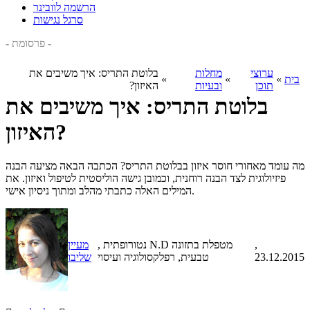
הרשמה לוובינר
סרגל נגישות
- פרסומת -
ערוצי
מחלות
בלוטת התריס: איך משיבים את
בית
»
»
»
תוכן
ובעיות
האיזון?
בלוטת התריס: איך משיבים את
האיזון?
מה עומד מאחורי חוסר איזון בבלוטת התריס? הכתבה הבאה מציעה הבנה
פיזיולוגית לצד הבנה רוחנית, וכמובן גישה הוליסטית לטיפול ואיזון. את
המילים האלה כתבתי מהלב ומתוך ניסיון אישי.
,
, נטורופתית N.D מטפלת בתזונה
מעיין
23.12.2015
טבעית, רפלקסולוגיה ועיסוי
שליבו