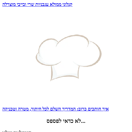
קנלוני ממולא עגבניות שרי ובייבי מוצרלה
איך חותכים כרוב: המדריך השלם לכל חיתוך, מטרה וטכניקה
לא כדאי לפספס...