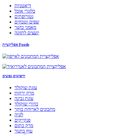
דיאטניות
בלוגרי אוכל
נטורופתים
שפים וטבחים
מאמני כושר
יועצים לתזונה
אפליקציית Foods
חיפושים נפוצים
עוגת שוקולד
מרק ירקות
עוגת גבינה
כדורי שוקולד
מתכונים לארוחת בוקר
לזניה
פנקייקים
מרק כתום
עוף בתנור