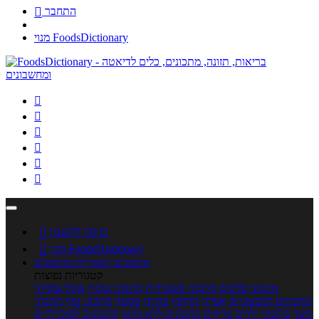
התחבר

מנוי FoodsDictionary






כניסה לחשבון

מנוי FoodsDictionary

מתכונים
קטגוריות מתכונים
קטגוריות נפוצות
מתכוני סלטים
מתכוני פשטידות
מתכוני עוגות
אוכל צמחוני
מתכונים לטבעוניים
אפייה
מוקפץ
עוגיות
פסטה
מתכוני עוף
מתכוני
בשר
מתכוני ילדים
מרקים
מתכונים ללא גלוטן
מתכונים לסוכרתיים