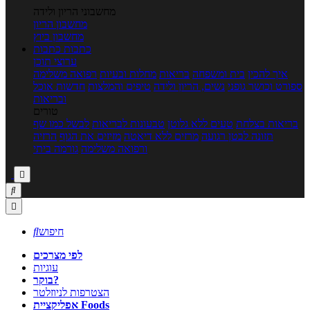
מחשבוני הריון ולידה
מחשבון הריון
מחשבון ביוץ
כתבות
כתבות
ערוצי תוכן
איך להכין
בית ומשפחה
בריאות
מחלות ובעיות
רפואה משלימה
ספורט וכושר גופני
נשים, הריון ולידה
טיפים והמלצות
חדשות אוכל
ובריאות
טורים
בריאות בצלחת
טעים ללא גלוטן
טבעונות לבריאות
לבשל כמו שף
תזונה לבטן רגועה
מרזים ללא דיאטה
מזיזים את הגוף
הרזיה
ורפואה משלימה
גורמה ביתי



חיפוש

לפי מצרכים
עוגיות
בוקר?
הצטרפות לניוזלטר
אפליקציית Foods