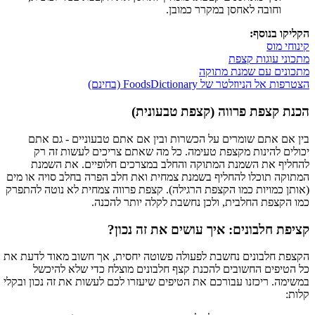
וחובה לאחסן במקרר כמובן.
הקליקו בנוסף:
קינוחי מוס
מתכוני עוגות קצפת
מתכונים עם שמנת מתוקה
הצטרפות אל הניוזלטר של FoodsDictionary (בחינם)
הכנת קצפת פרווה (קצפת טבעונית)
בין אם אתם שומרים על הכשרות ובין אם אתם טבעוניים - גם אתם
יכולים להינות מקצפת טעימה. כל מה שאתם צריכים לעשות זה רק
להחליף את השמנת המתוקה והחלב במצרכים חלופיים. את השמנת
המתוקה תוכלו להחליף בשמנת צמחית ואת חלב הפרה בחלב סויה או מים
(אותן כמויות כמו הקצפת הרגילה). קצפת פרווה צמחית לא נוטה להתפרק
כמו הקצפת החלבית, ולכן נחשבת לקלה יותר להכנה.
קציפת חלבונים: איך עושים את זה נכון?
הקצפת חלבונים נחשבת לפעולה פשוטה יחסית, אך חשוב מאוד לדעת את
כל הטיפים החשובים להכנת קצף חלבונים מוצלח כדי שלא להיכשל
במשימה. ריכזנו עבורכם את הטיפים שיעזרו לכם לעשות את זה נכון ובקלי
קלות: