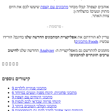
אוהבים קצפת? קבלו מבחר
מתכונים עם קצפת
שיעשו לכם את היום
מתוק וטעים! בהצלחה (:
צוות האתר.
- פרסומת -
עדיין לא הורדתם את
אפליקציית המתכונים החדשה שלנו
בחינם? הורידו
עכשיו:
Foods מתכונים
!
מוזמנים להתרשם גם מאפליקציית ה-
Analyzer
החדשה שלנו
לחישוב
ערכים תזונתיים למתכונים
!





קישורים נוספים
9 מתכוני פנקייק לילדים
6 מתכוני פחזניות: קינוח מפנק וטעים במיוחד
9 מתכוני קינוחים עם קצפת
9 קינוחי פרווה שכדאי לכם לנסות
3 מתכוני המלבי הטובים ביותר
9 קינוחים שאי אפשר לסרב להם גם כשמפוצצים