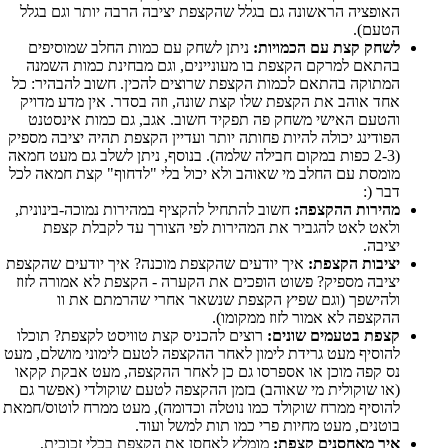
האופציה הראשונה גם בגלל שהקצפת יציבה הרבה יותר וגם בגלל
הטעם).
לשחק קצת עם הכמויות:
ניתן לשחק עם כמות החלב שמוסיפים
בהתאם למרקם הקצפת בו מעוניינים, וגם מבחינת כמות השמנה
המתוקה בהתאם לכמות הקצפת שרוצים להכין. חשוב להבהיר: כל
אחד אוהב את הקצפת שלו קצת שונה, וזה בסדר. אין מדע מדויק
והטעם האישי משחק פה תפקיד חשוב. אגב, גם כמות אינסטנט
הפודינג יכולה להיות פחותה יותר ועדיין הקצפת תהיה יציבה מספיק
(2-3 כפות במקום חבילה שלמה). בנוסף, ניתן לשלב גם מעט חמאה
מומסת עם החלב מי שאוהב ולא יכול בלי "לדחוף" קצת חמאה לכל
דבר (:
מהירות ההקצפה:
חשוב להתחיל להקציף במהירות נמוכה-בינונית,
ולאט לאט להגביר את המהירות לפי הצורך עד לקבלת קצפת
יציבה.
יציבות הקצפת:
איך יודעים שהקצפת מוכנה? איך יודעים שהקצפת
יציבה מספיק? פשוט הופכים את הקערה - הקצפת לא אמורה לזוז
ולהישפך (וגם שפיץ הקצפת שנשאר אחרי שהרמתם את וו
ההקצפה לא אמור לזוז ממקומו).
קצפת בטעמים שונים:
רוצים להכניס קצת טוויסט לקצפת? תוכלו
להוסיף מעט גרידת לימון לאחר ההקצפה לטעם לימוני מושלם, מעט
נס קפה מוכן או אספרסו גם כן לאחר ההקצפה, מעט אבקת קקאו
(או שוקולית מי שאוהב) בזמן ההקצפה לטעם שוקולדי (אפשר גם
להוסיף ממרח שוקולד כמו נוטלה וכדומה), מעט ממרח לוטוס/חמאת
בוטנים, מעט מחיות פרי כמו תות למשל ועוד.
איך מאחסנים קצפת:
מומלץ לאחסן את הקצפת בכלי זכוכית,