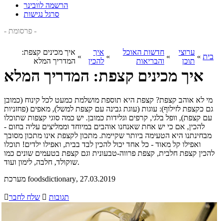
הרשמה לוובינר
סרגל נגישות
- פרסומת -
ערוצי
חדשות האוכל
איך
איך מכינים קצפת:
בית
»
»
»
»
תוכן
והבריאות
להכין
המדריך המלא
איך מכינים קצפת: המדריך המלא
מי לא אוהב קצפת? קצפת היא תוספת מושלמת כמעט לכל קינוח (כמובן
גם כקצפת לזילוף): עוגות (עוגת גבינה עם קצפת למשל), מאפים (פחזניות
עם קצפת), וופל בלגי, קרפים וגלידות כמובן. יש כמה סוגי קצפות שתוכלו
להכין, אם כי יש אחת שאנחנו אוהבים במיוחד וממליצים עליה בחום -
מבחינתנו היא הטעימה ביותר שקיימת. מתכון לקצפת אינו מתכון מסובך
ואפילו קל מאוד - כל אחד יכול להכין לבד בבית, ואפילו ילדים! תוכלו
להכין קצפת חלבית, קצפת פרווה-טבעונית וגם קצפת בטעמים שונים כמו
שוקולד, חלבה, לימון ועוד.
, 27.03.2019
מערכת foodsdictionary
תגובות

שלח לחבר
