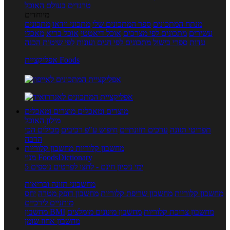
טרנדים בעולם האוכל
מיוחדים
מנתח המתכונים
ספר המתכונים שלי
מתכוני וידאו
מתכונים
עשירים
מתכונים לפי מצרכים
אוכל דיאטטי
אוכל בריא
מאכלי
עדות
ספרי בישול
מתכונים לפי חגים ועונות
לפי שיטות הכנה
אפליקציית Foods
מוצרים ומאכלים
מוצרים ומאכלים
מילון האוכל
תפריטי תזונה
ערכים תזונתיים
חיפוש ע"פ רכיבים
מכילים הכי
הרבה
מחשבון קלוריות
מחשבון קלוריות
מנוי FoodsDictionary
5 ימי ניסיון חינם - לחצו לפרטים נוספים
מחשבוני תזונה ובריאות
מחשבון קלוריות
מחשבון שריפת קלוריות
מחשבון דופק מטרה
יחס
מותניים לירכיים
מחשבון צריכת קלוריות
מחשבון מינונים מומלצים
מחשבון BMI
מחשבון אחוז שומן