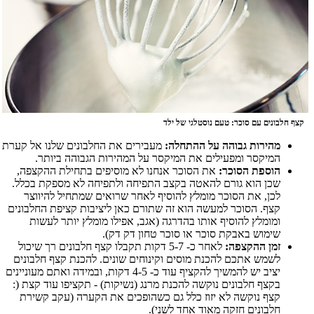
קצף חלבונים עם סוכר: טעם נוסטלגי של ילד
מהירות גבוהה על ההתחלה:
מעבירים את החלבונים שלנו אל קערת
המיקסר ומפעילים את המיקסר על המהירות הגבוהה ביותר.
הוספת הסוכר:
את הסוכר אנחנו לא מוסיפים בתחילת ההקצפה,
שכן הוא גורם להאטה בקצב התפיחה ולתפיחה לא מספקת בכלל.
לכן, את הסוכר מומלץ להוסיף לאחר שרואים שמתחיל להיווצר
קצף. הסוכר למעשה הוא זה שתורם כאן ליציבות קציפת החלבונים
ומומלץ להוסיף אותו בהדרגה (אגב, אפילו מומלץ יותר לעשות
שימוש באבקת סוכר או סוכר טחון דק דק).
זמן ההקצפה:
לאחר כ- 5-7 דקות תקבלו קצף חלבונים רך שיכול
לשמש אתכם להכנת מוסים וקינוחים שונים. להכנת קצף חלבונים
יציב יש להמשיך להקציף עוד כ- 4-5 דקות, ובמידה ואתם מעוניינים
בקצף חלבונים נוקשה להכנת מרנג (נשיקות) - תקציפו עוד קצת (:
קצף נוקשה לא יזוז כלל גם כשהופכים את הקערה (עקב קשירת
חלבונים חזקה מאוד אחד לשני).