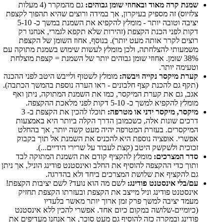
שמנת קרה מאוד ובאחוזי שומן גבוהים:
גם מהמקרר (4 מעלות
צלזיוס) זה מספיק בעיקרון, אך במידה ורוצים שהיא תהפוך לקצפת
יציבה וטובה יותר - מומלץ להקפיא את השמנת במשך כ- 5-10
דקות לפני הכנת הקצפת (זהירות שלא תקפא לגמרי, אנחנו רק
רוצים לקרר אותה מעט יותר). בנוסף, אחוז השומן של הקצפת
משמעותי להצלחתה, ולכן מומלץ לעשות שימוש בשמנת מתוקה עם
38% שומן. אחוזי שומן גבוהים יותר של השמנת = קצפת מוצלחת
וטעימה יותר.
קערת מיקסר נקייה ויבשה:
מומלץ לשטוף ולייבש היטב לפני ההכנה
(תקף גם להכנת קצף חלבונים - ראו הערה נוספת בהמשך הכתבה).
אגב, גם את קערת המיקסר, כמו את השמנת המתוקה, ניתן ואף
מומלץ להקפיא למשך כ- 5-10 דקות לפני מלאכת ההקצפה.
מיקסר, מיקסר ידני או מטרפה:
תוכלו להכין את הקצפת ב- 3
דרכים שונות אלה, כשכמובן הדרך הקלה ביותר היא באמצעות
המיקסרים. בעזרת המטרפה יהיה מעט קשה יותר, אך בהחלט
אפשרי. אופציה נוספת היא להכניס את השמנת אל תוך בקבוק
זכוכית ולשקשק היטב (קצת לעבוד על שרירי הידיים...).
סדר המצרכים:
מומלץ להקציף קודם את השמנת המתוקה לבד
ותוך כדי ההקצפה להוסיף את החלב ואינסטנט פודינג הוניל, אך ניתן
גם להקציף את שלושת המצרכים ביחד ולא בהדרגה.
עם/בלי אינסטנט פודינג:
לשם מה הוא נועד? לשם יציבות הקצפת!
אינסטנט פודינג וניל מייצב את הקצפת ובעזרתו הקצפת תחזיק
מעמד יציבה למשך פרק זמן ארוך יותר מאשר בלעדיו
(כיומיים-שלושה במקום כיום אחד. אפשרי להכין ללא אינסטנט
פודינג ובמקרה כזה להוסיף גם מעט סוכר, אך אנחנו מעדיפים את