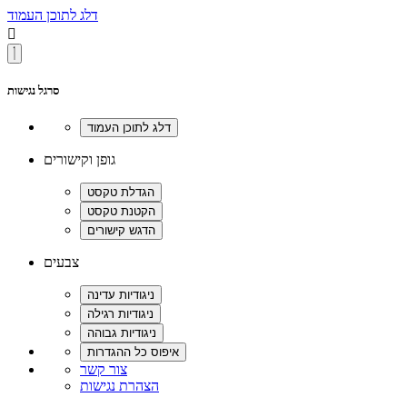
דלג לתוכן העמוד

סרגל נגישות
גופן וקישורים
צבעים
צור קשר
הצהרת נגישות