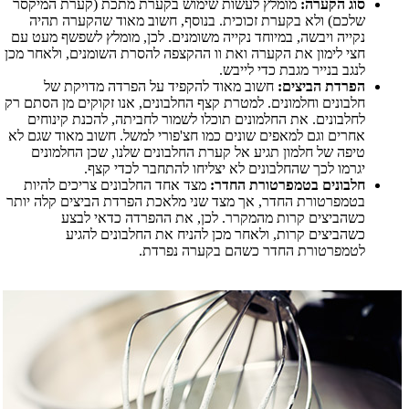
סוג הקערה:
מומלץ לעשות שימוש בקערת מתכת (קערת המיקסר
שלכם) ולא בקערת זכוכית. בנוסף, חשוב מאוד שהקערה תהיה
נקייה ויבשה, במיוחד נקייה משומנים. לכן, מומלץ לשפשף מעט עם
חצי לימון את הקערה ואת וו ההקצפה להסרת השומנים, ולאחר מכן
לנגב בנייר מגבת כדי לייבש.
הפרדת הביצים:
חשוב מאוד להקפיד על הפרדה מדויקת של
חלבונים וחלמונים. למטרת קצף החלבונים, אנו זקוקים מן הסתם רק
לחלבונים. את החלמונים תוכלו לשמור לחביתה, להכנת קינוחים
אחרים וגם למאפים שונים כמו חצ'פורי למשל. חשוב מאוד שגם לא
טיפה של חלמון תגיע אל קערת החלבונים שלנו, שכן החלמונים
יגרמו לכך שהחלבונים לא יצליחו להתחבר לכדי קצף.
חלבונים בטמפרטורת החדר:
מצד אחד החלבונים צריכים להיות
בטמפרטורת החדר, אך מצד שני מלאכת הפרדת הביצים קלה יותר
כשהביצים קרות מהמקרר. לכן, את ההפרדה כדאי לבצע
כשהביצים קרות, ולאחר מכן להניח את החלבונים להגיע
לטמפרטורת החדר כשהם בקערה נפרדת.