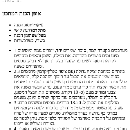
- פרסומת -
אופן הכנת המתכון
עיקריות
סוג המנה
מתקדם
דרגת קושי
מעל שעה
זמן הכנה
בשרי, כשר
כשרות
מערבבים בקערה קמח, סוכר ושמרים יחד, יוצרים גומה ומוסיפים
1
מיונז ומים פושרים בהדרגה. את המלח, השמן והאניס מוסיפים
לקראת הסוף ולשים עד שנוצר בצק רך אך לא דביק. מכסים
ומתפיחים כשעה.
בינתיים במחבת יציקה גדולה (עם ציפוי טפלון/קרמי) מחממים 3
2
כפות שמן ומטגנים את הבצל עד ריכוך והזהבה קלה, ומוציאים
לכלי נפרד. באותה מחבת מחממים כף שמן נוספת וסוגרים ומטגנים
את הבשר הקצוץ תוך כדי ערבוב מדי פעם, עד שהבשר משנה את
צבעו ומזהיב מעט (כ- 10 דקות). מוסיפים את הבצל המטוגן,
התבלינים והמלח, מערבבים עוד כדקה-שתיים ומוכן. מצננים.
מחלקים את הבצק ל- 18-20 כדורים. מכסים ומשהים כרבע
3
שעה. על משטח מעט משומן מרדדים כל כדור לעלה דק ומניחים
במרכז כף גדושה בערך מהמלית. סוגרים למעין צורה של פרח
ומניחים על התבנית כשהצד של הסגירה כלפי מטה. ניתן לסגור גם
בצורת משולש או ריבוע.
מורחים ביצה טרופה עם כף מים, מפזרים שומשום וקצח, ואופים
4