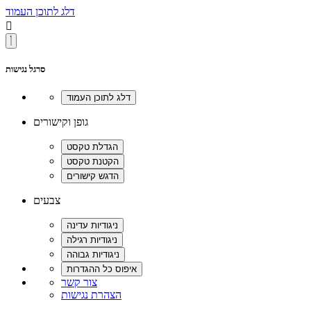
דלג לתוכן העמוד

סרגל נגישות
גופן וקישורים
צבעים
צור קשר
הצהרת נגישות