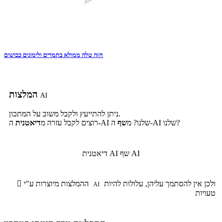
חזה טלה ממולא בתמרים ולימונים כבושים
המלצות
AI
ניתן להתייעץ ולקבל משוב על המתכון.
ה-AI שלנו?
ה-AI שלנו? מ
שף
רוצים לקבל עזרה מ
דיאטנית
שף AI
דיאטנית AI
ולכן אין להסתמך עליהן, עלולות להיות
ההמלצות מיוצרות ע"י

AI
טעויות