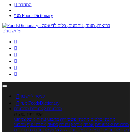
התחבר

מנוי FoodsDictionary






כניסה לחשבון

מנוי FoodsDictionary

מתכונים
קטגוריות מתכונים
קטגוריות נפוצות
מתכוני סלטים
מתכוני פשטידות
מתכוני עוגות
אוכל צמחוני
מתכונים לטבעוניים
אפייה
מוקפץ
עוגיות
פסטה
מתכוני עוף
מתכוני
בשר
מתכוני ילדים
מרקים
מתכונים ללא גלוטן
מתכונים לסוכרתיים