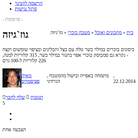
הרשמה לוובינר
סרגל נגישות
- פרסומת -
גוז`גיזה
בית
»
מתכונים ואוכל
»
מטבח בוכרי
»
גוז`גיזה
כיסונים בוכרים במילוי בשר טלה עם בצל ותבלינים ובציפוי שומשום וקצח
- נקרא גם סמבוסק בוכרי אפוי בתנור במילוי בשר, 315 קלוריות למנה,
226 קלוריות ל-100 גרם
,
, מתמחה באפייה ובישול מהמטבח
מאיה
22.12.2014
הגרוזיני
פפיסמדוב
תגובות

שלח לחבר

5
הצבעה אחת