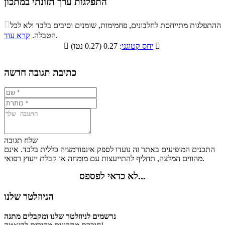
התפלגות ערך תזונתי במתכון
התפלגות ערך תזונתי במתכון

ההתפלגות מתייחסת לחלבונים, פחמימות, שומנים וסיבים בלבד ולא לכל
סיבים
.
הטבלה.
קרא עוד
פחמימות
חלבונים
שומנים
תזונתיים

: 0.27 (0.27 נטו)
יחס קטוגני

0.9%
20.8%
23.2%
55.1%
כתיבת תגובה חדשה
שלח תגובה
התכנים המופיעים באתר זה נועדו לספק אינפורמציה כללית בלבד. אינם
מהווים המלצה, תחליף להתייעצות עם מומחה או קבלת ייעוץ רפואי.
לא כדאי לפספס...
הניוזלטר שלנו
נרשמים לניוזלטר שלנו ומקבלים מתנה