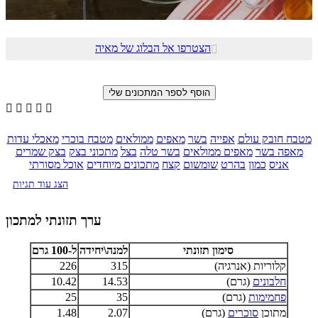
הצטרפו אל הבלוג של מאיה






מטבח חובק עולם
אפייה
בשר
מאפים
ממולאים
מטבח בוכרי
מאכלי עדות
מאפה בשר
מאפים ממולאים
בשר טלה
בצל
מתכוני בצק
בצק שמרים
אניס
כמון
בהרט
שומשום
קצח
מתכונים מיוחדים
אוכל מסורתי
הצג עוד תגיות
ערך תזונתי למתכון
סימון תזונתי
למנה\יחידה
ל-100 גרם
קלוריות (אנרגיה)
315
226
חלבונים
(גרם)
14.53
10.42
פחמימות
(גרם)
35
25
מתוכן
סוכרים
(גרם)
2.07
1.48