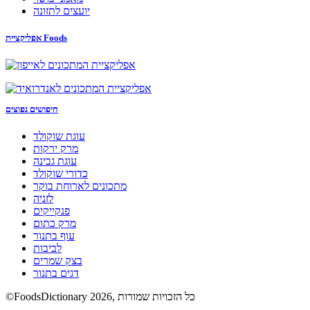
יועצים לתזונה
אפליקציית Foods
חיפושים נפוצים
עוגת שוקולד
מרק ירקות
עוגת גבינה
כדורי שוקולד
מתכונים לארוחת בוקר
לזניה
פנקייקים
מרק כתום
עוף בתנור
לביבות
בצק שמרים
דגים בתנור
©FoodsDictionary 2026, כל הזכויות שמורות