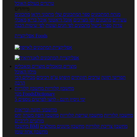
טרנדים בעולם האוכל
מיוחדים
מנתח המתכונים
ספר המתכונים שלי
מתכוני וידאו
מתכונים
עשירים
מתכונים לפי מצרכים
אוכל דיאטטי
אוכל בריא
מאכלי
עדות
ספרי בישול
מתכונים לפי חגים ועונות
לפי שיטות הכנה
אפליקציית Foods
מוצרים ומאכלים
מוצרים ומאכלים
מילון האוכל
תפריטי תזונה
ערכים תזונתיים
חיפוש ע"פ רכיבים
מכילים הכי
הרבה
מחשבון קלוריות
מחשבון קלוריות
מנוי FoodsDictionary
5 ימי ניסיון חינם - לחצו לפרטים נוספים
מחשבוני תזונה ובריאות
מחשבון קלוריות
מחשבון שריפת קלוריות
מחשבון דופק מטרה
יחס
מותניים לירכיים
מחשבון צריכת קלוריות
מחשבון מינונים מומלצים
מחשבון BMI
מחשבון אחוז שומן