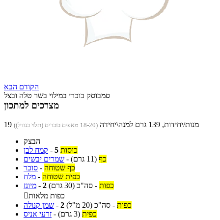
הקודם
הבא
סמבוסק בוכרי במילוי בשר טלה ובצל
מצרכים למתכון
19 מנות/יחידות, 139 גרם למנה\יחידה
(18-20 מאפים בוכרים (תלוי בגודל))
הבצק
כוסות
5
-
קמח לבן
כף
(11 גרם)
-
שמרים יבשים
כף שטוחה
-
סוכר
כפית שטוחה
-
מלח
כפות
-
סה"כ
(30 גרם)
2
-
מיונז
כפות מלאות

כפות
-
סה"כ
(20 מ"ל)
2
-
שמן קנולה
כפית
(3 גרם)
-
זרעי אניס