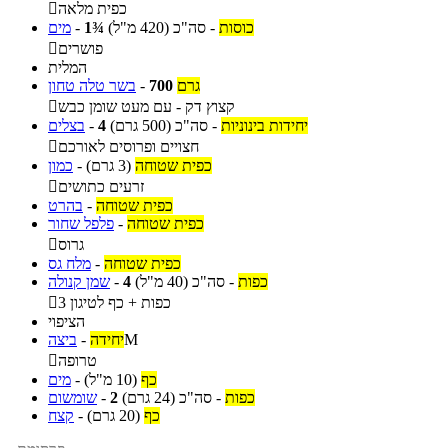
כפית מלאה

כוסות
-
סה"כ
(420 מ"ל)
1¾
-
מים
פושרים

המלית
גרם
700
-
בשר טלה טחון
קצוץ דק - עם מעט שומן כבש

יחידות בינוניות
-
סה"כ
(500 גרם)
4
-
בצלים
חצויים ופרוסים לאורכם

כפית שטוחה
(3 גרם)
-
כמון
זרעים כתושים

כפית שטוחה
-
בהרט
כפית שטוחה
-
פלפל שחור
גרוס

כפית שטוחה
-
מלח גס
כפות
-
סה"כ
(40 מ"ל)
4
-
שמן קנולה
3 כפות + כף לטיגון

הציפוי
M
יחידה
-
ביצה
טרופה

כף
(10 מ"ל)
-
מים
כפות
-
סה"כ
(24 גרם)
2
-
שומשום
כף
(20 גרם)
-
קצח