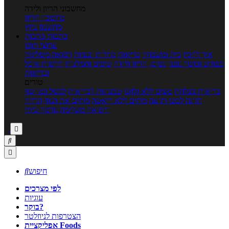
מחשבוני הריון ולידה
מחשבון הריון
מחשבון ביוץ
כתבות
כתבות
ערוצי תוכן
איך להכין
בית ומשפחה
בריאות
מחלות ובעיות
רפואה משלימה
ספורט וכושר גופני
נשים, הריון ולידה
טיפים והמלצות
חדשות אוכל
ובריאות
טורים
בריאות בצלחת
טעים ללא גלוטן
טבעונות לבריאות
לבשל כמו שף
תזונה לבטן רגועה
מרזים ללא דיאטה
מזיזים את הגוף
הרזיה
ורפואה משלימה
גורמה ביתי



חיפוש

לפי מצרכים
עוגיות
בוקר?
הצטרפות לניוזלטר
אפליקציית Foods