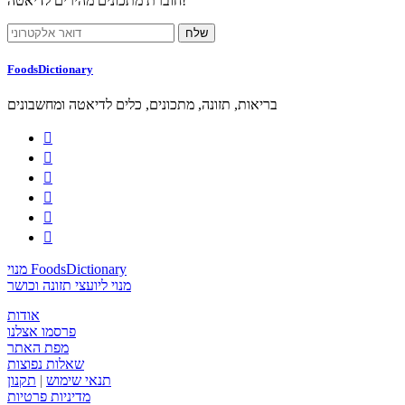
חוברת מתכונים מהירים לדיאטה!
FoodsDictionary
בריאות, תזונה, מתכונים, כלים לדיאטה ומחשבונים






מנוי FoodsDictionary
מנוי ליועצי תזונה וכושר
אודות
פרסמו אצלנו
מפת האתר
שאלות נפוצות
תנאי שימוש
|
תקנון
מדיניות פרטיות