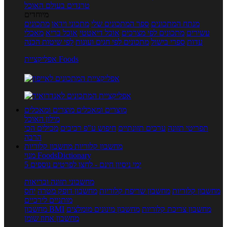
טרנדים בעולם האוכל
מיוחדים
מנתח המתכונים
ספר המתכונים שלי
מתכוני וידאו
מתכונים
עשירים
מתכונים לפי מצרכים
אוכל דיאטטי
אוכל בריא
מאכלי
עדות
ספרי בישול
מתכונים לפי חגים ועונות
לפי שיטות הכנה
אפליקציית Foods
מוצרים ומאכלים
מוצרים ומאכלים
מילון האוכל
תפריטי תזונה
ערכים תזונתיים
חיפוש ע"פ רכיבים
מכילים הכי
הרבה
מחשבון קלוריות
מחשבון קלוריות
מנוי FoodsDictionary
5 ימי ניסיון חינם - לחצו לפרטים נוספים
מחשבוני תזונה ובריאות
מחשבון קלוריות
מחשבון שריפת קלוריות
מחשבון דופק מטרה
יחס
מותניים לירכיים
מחשבון צריכת קלוריות
מחשבון מינונים מומלצים
מחשבון BMI
מחשבון אחוז שומן