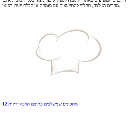
התכנים המופיעים באתר זה נועדו לספק אינפורמציה כללית בלבד. אינם
מהווים המלצה, תחליף להתייעצות עם מומחה או קבלת ייעוץ רפואי.
12 מתכונים שמשלבים בתוכם הרבה ירקות