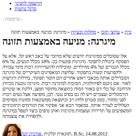
הרשמה לוובינר
סרגל נגישות
- פרסומת -
בית
»
ערוצי תוכן
»
מחלות ובעיות
»
מיגרנה: מניעה באמצעות תזונה
מיגרנה: מניעה באמצעות תזונה
אלו שסובלים ממיגרנות יודעים שלא מדובר על כאב ראש קל, אלא על
הפסקה ביכולת לתפקד. מיגרנות פוגעות בכ- 18% מכלל הנשים, על 6%
מכלל הגברים ועל 4% מהילדים, ומובילות להיעדרויות רבות מימי עבודה
ולהפרעות קשות בתפקוד. שלושת המאפיינים העיקריים של מיגרנה
המבדילים אותה מכאבי ראש אחרים הם חוסר תפקוד, בחילות ורגישות
לאור. אם ניכנס לפיזיולוגיה, הסיבות למיגרנה רבות. מיגרנה נובעת מכיווץ
והרחבה של כלי דם באזור המוח כתוצאה מחוסר חמצן, דלקת או שינויים
הורמונליים ועצביים ויש לה גם בסיס גנטי. לכן, מופיעה אצל נשים רבות
לפני מחזור, בזמן סטרס ולחץ רב וכתוצאה ממשקאות ומזונות מסוימים
העלולים לעורר אותה. במאמר הבא אני אסקור את הגורמים התזונתיים
המשפיעים על תדירות ועוצמות מיגרנות ואתן טיפים כיצד לטפל במיגרנה
ולהפחית את עוצמתה.
, 14.08.2012
, תזונאית קלינית, B.Sc
אורנית יונה