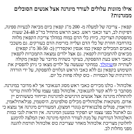
אילו מזונות עלולים לעורר מיגרנה אצל אנשים הסובלים
ממגרנות?
קפאין - צריכה של למעלה מ- 200 מ"ג קפאין ביום מביאה לבעיות ספיגה,
דפיקות לב, רעד וכאבי ראש. כאב הראש מתחיל בד"כ 24-48 שעות
מהפסקת הצריכה, כיווץ כלי הדם במוח במהלך צריכת הקפאין מלווה
בהרחבה חוזרת של כלי הדם ועלייה בזרימת הדם בעורקים. גם משככי
כאבים המכילים קפאין כמו אנסין ואקסדרין (כ- 30-50 מ"ג קפאין)
מביאים להתמכרות לקפאין. גם אצל ילדים נמצאה התמכרות לקפאין
וכאבי ראש בעת ההפסקה, בעיקר כשהיה מדובר על קפאין מקולה
לשתייה ומ
שוקולד
. במחקר שנעשה על ילדים מצאו כי ניתן להפסיק את
השימוש בקפאין גם ללא כאבי הראש הנלווים להפסקה, על ידי הורדה
הדרגתית של הכמויות - כוס קולה פחות כל יום.
אלכוהול - כולנו מכירים כאבי ראש מסוג הנגאובר אך לא מדובר במיגרנה.
מסתבר כי ללא קשר להנגאובר, אלכוהול בפני עצמו עלול להוות טריגר
להתחלת מיגרנה אצל אנשים הרגישים למיגרנות ובייחוד כששותים יין
אדום. משקאות אלכוהוליים מכילים סולפיטים, היסטמין, פנילאתילאמין,
תיראמין, פנולים פלבנואידים (נוגדי חמצון), המעוררים מיגרנה אך נמצא כי
גם לאתנול בפני עצמו יש תפקיד במנגנון המיגרנה. אין וודאות לגבי כמות
האלכוהול הנדרשת על מנת לעורר התקף מיגרנה ואין המלצה להימנע
לחלוטין מצריכת אלכוהול מאחר שצריכת כוס אלכוהול תורמת להגנה
מפני מחלות לב.