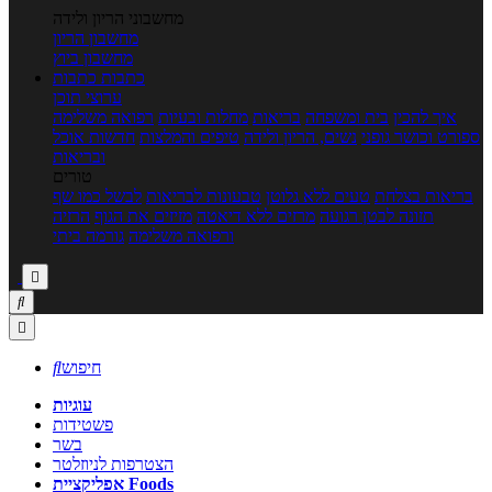
מחשבוני הריון ולידה
מחשבון הריון
מחשבון ביוץ
כתבות
כתבות
ערוצי תוכן
איך להכין
בית ומשפחה
בריאות
מחלות ובעיות
רפואה משלימה
ספורט וכושר גופני
נשים, הריון ולידה
טיפים והמלצות
חדשות אוכל
ובריאות
טורים
בריאות בצלחת
טעים ללא גלוטן
טבעונות לבריאות
לבשל כמו שף
תזונה לבטן רגועה
מרזים ללא דיאטה
מזיזים את הגוף
הרזיה
ורפואה משלימה
גורמה ביתי



חיפוש

עוגיות
פשטידות
בשר
הצטרפות לניוזלטר
אפליקציית Foods