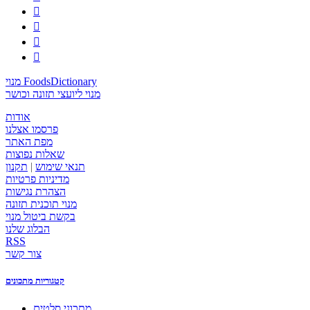




מנוי FoodsDictionary
מנוי ליועצי תזונה וכושר
אודות
פרסמו אצלנו
מפת האתר
שאלות נפוצות
תנאי שימוש
|
תקנון
מדיניות פרטיות
הצהרת נגישות
מנוי תוכנית תזונה
בקשת ביטול מנוי
הבלוג שלנו
RSS
צור קשר
קטגוריות מתכונים
מתכוני סלטים