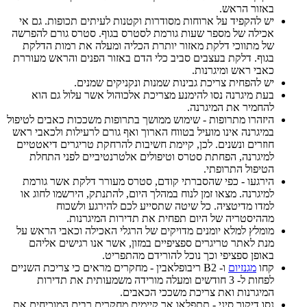
באזור הראש.
יש להקפיד על ארוחות מסודרות וקטנות לעיתים תכופות. גם אי
אכילה של מספר שעות גורמת לסטרס בגוף. סטרס גורם להפרשה
של מתווכי דלקת מאזור יותרת הכליה ומעלה את רמות הדלקת
בגוף. דלקת בעצבים סביב כלי הדם באזור הפנים והראש מעוררת
כאבי ראש ומיגרנות.
יש להפחית צריכת גבינות שמנות ונקניקים שמנים.
בעת מיגרנה נסו להימנע מצריכת אלכוהול אשר עלול גם הוא
להחמיר את המיגרנה.
היזהרו מתרופות - שימוש ממושך בתרופות משככות כאבים לטיפול
במיגרנה אינו מועיל בטווח הארוך ואף גורם לרעילות ולכאבי ראש
חוזרים ונשנים. לכן, קיימת חשיבות להרחקת טריגרים דיאטטיים
למיגרנה, הפחתת סטרס וטיפולים אלטרנטיביים לפני התחלת
הטיפול התרופתי.
הירגעו - כפי שהסברתי קודם, סטרס מעורר דלקת אשר גורמת
למיגרנה. מצאו זמן לנוח במהלך היום, להתנתק, הירשמו לחוג או
למדו מדיטציה. כל שיטה שתסייע לכם להירגע ולשכוח
מההיסטריה של היום תפחית את תדירות המיגרנות.
מומלץ למלא יומנים מדויקים של הרגלי האכילה וכאבי הראש על
מנת לאתר טריגרים ספציפיים במזון, אשר אנו רגישים אליהם
באופן ספציפי וכך נוכל להורידם מהתפריט.
קחו
מגנזיום
ו- B2 ריבופלאבין - מחקרים מראים כי צריכת השניים
לפחות ל- 3 חודשים ומעלה מורידה משמעותית את תדירות
המיגרנות ואת צריכת משככי הכאבים.
נסו דיקור סיני - תתפלאו אך קיימים מחקרים רבים המוכיחים את