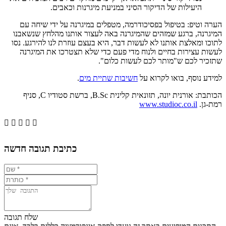
היעילות של הדיקור הסיני במניעת מיגרנות וכאבים.
הערה וטיפ: בטיפול בפסיכודרמה, מטפלים במיגרנה על ידי שיחה עם
המיגרנה, ברגע שמזהים שהמיגרנה באה לעצור אותנו מהלחץ שנשאבנו
לתוכו ומאלצת אותנו לא לעשות דבר, היא בעצם עוזרת לנו להירגע. נסו
לעשות עצירות בחיים ולנוח מדי פעם כדי שלא תצטרכו את המיגרנה
שתזכיר לכם ש"מותר לכם לעשות כלום".
למידע נוסף, בואו לקרוא על
חשיבות שתיית מים
.
הכותבת: אורנית יונה, תזונאית קלינית B.Sc, ברשת סטודיו C, סניף
רמת-גן.
www.studioc.co.il





כתיבת תגובה חדשה
שלח תגובה