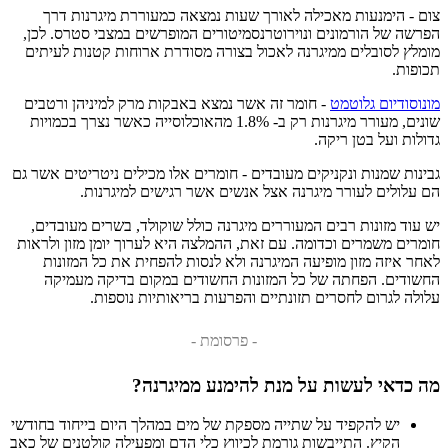
צום - הימנעות מאכילה לאורך שעות נמצאה כמעוררת מיגרנות דרך
הפרשה של הורמונים ונוירוטרנסמיטורים המופרשים במצבי סטרס. לכן,
מומלץ לסובלים ממיגרנה לאכול בצורה מסודרת ארוחות קטנות לעיתים
תכופות.
מונוסודיום גלוטמט
- חומר זה אשר נמצא באבקות מרק למיניהן ורטבים
שונים, מעורר מיגרנות רק ב- 1.8% מהאוכלוסייה כאשר נצרך בכמויות
גדולות ועל בטן ריקה.
גבינות שמנות ונקניקים מעובדים - חומרים אלו מכילים ניטריטים אשר גם
הם עלולים לעורר מיגרנה אצל אנשים אשר רגישים למיגרנות.
יש עוד מזונות רבים המעוררים מיגרנה כולל שוקולד, בשרים מעובדים,
חומרים משמרים וכדומה. עם זאת, ההמלצה היא לערוך יומן מזון ולראות
לאחר איזה מזון מופיעה המיגרנה ולא לנסות להפחית את כל המזונות
החשודים. הפחתה של כל המזונות החשודים במקום בדיקה מעמיקה
עלולה לגרום לחסרים תזונתיים והפרעות בריאותיות נוספות.
- פרסומת -
מה כדאי לעשות על מנת להימנע ממיגרנה?
יש להקפיד על שתייה מספקת של מים במהלך היום בייחוד בחודשי
הקיץ. התייבשות גורמת לכיווץ כלי הדם ומפעילה קולטנים של כאב