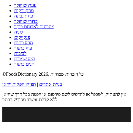
עוגת שוקולד
מרק ירקות
עוגת גבינה
כדורי שוקולד
מתכונים לארוחת בוקר
לזניה
פנקייקים
מרק כתום
עוף בתנור
לביבות
בצק שמרים
דגים בתנור
©FoodsDictionary 2026, כל הזכויות שמורות
בניית אתרים
|
תפיקו הפקות וידאו
אין להעתיק, לשכפל או להדפיס לשם פירסום או הפצה בכל דרך שהיא,
ללא קבלת אישור מפורש בכתב