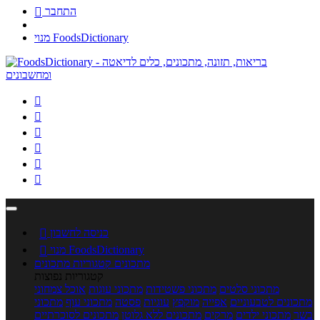
התחבר

מנוי FoodsDictionary






כניסה לחשבון

מנוי FoodsDictionary

מתכונים
קטגוריות מתכונים
קטגוריות נפוצות
מתכוני סלטים
מתכוני פשטידות
מתכוני עוגות
אוכל צמחוני
מתכונים לטבעוניים
אפייה
מוקפץ
עוגיות
פסטה
מתכוני עוף
מתכוני
בשר
מתכוני ילדים
מרקים
מתכונים ללא גלוטן
מתכונים לסוכרתיים