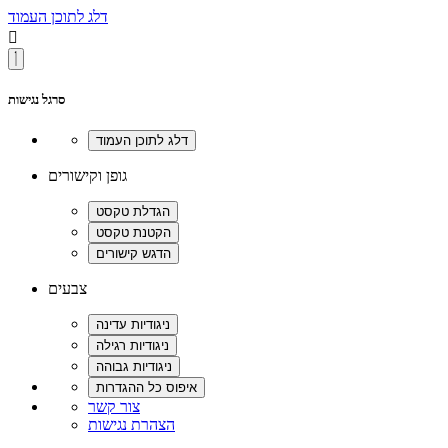
דלג לתוכן העמוד

סרגל נגישות
גופן וקישורים
צבעים
צור קשר
הצהרת נגישות