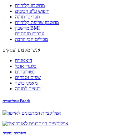
מחשבון קלוריות
חיפוש ע"פ רכיבים
תפריטי תזונה
מחשבון שריפת קלוריות
מחשבון BMI
ערכים תזונתיים
מכילים הכי הרבה
אנשי מקצוע ועסקים
דיאטניות
בלוגרי אוכל
נטורופתים
שפים וטבחים
מאמני כושר
יועצים לתזונה
אפליקציית Foods
חיפושים נפוצים