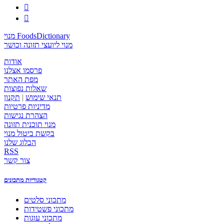


מנוי FoodsDictionary
מנוי ליועצי תזונה וכושר
אודות
פרסמו אצלנו
מפת האתר
שאלות נפוצות
תנאי שימוש
|
תקנון
מדיניות פרטיות
הצהרת נגישות
מנוי תוכנית תזונה
בקשת ביטול מנוי
הבלוג שלנו
RSS
צור קשר
קטגוריות מתכונים
מתכוני סלטים
מתכוני פשטידות
מתכוני עוגות