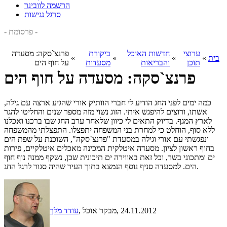
הרשמה לוובינר
סרגל נגישות
- פרסומת -
ערוצי
חדשות האוכל
ביקורת
פרנצ`סקה: מסעדה
בית
»
»
»
»
תוכן
והבריאות
מסעדות
על חוף הים
פרנצ`סקה: מסעדה על חוף הים
כמה ימים לפני החג הודיע לי חברי הוותיק אורי שהגיע ארצה עם גילה,
אשתו, ורוצים להיפגש איתי. הזוג נשוי מזה מספר שנים והחליטו להגר
לארץ המגף. בדיוק התאים לי כיוון שלאחר ערב החג שבו ברכנו ואכלנו
ללא סוף, הוחלט כי למחרת בני המשפחה יתפצלו. התפצלתי מהמשפחה
ונפגשתי עם אורי וגילה במסעדת "פרנצ`סקה", השוכנת על שפת הים
בחוף ראשון לציון. מסעדה איטלקית המכינה מאכלים איטלקיים, פירות
ים ומתכוני בשר, וכל זאת באווירה ים תיכונית שכן, נשקף ממנה נוף חוף
הים. למסעדה סניף נוסף הנמצא בתוך העיר שהיה סגור לרגל החג.
, 24.11.2012
, מבקר אוכל
עודד מלך