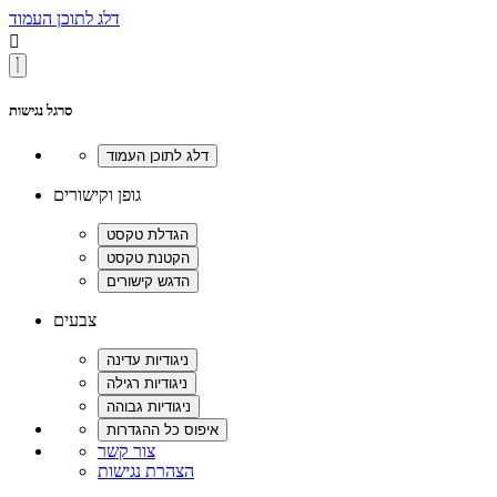
דלג לתוכן העמוד

סרגל נגישות
גופן וקישורים
צבעים
צור קשר
הצהרת נגישות