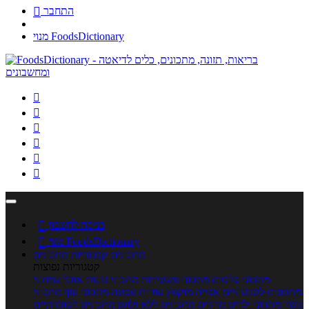
התחבר

מנוי FoodsDictionary






כניסה לחשבון

מנוי FoodsDictionary

מתכונים
קטגוריות מתכונים
קטגוריות נפוצות
מתכוני סלטים
מתכוני פשטידות
מתכוני עוגות
אוכל צמחוני
מתכונים לטבעוניים
אפייה
מוקפץ
עוגיות
פסטה
מתכוני עוף
מתכוני
בשר
מתכוני ילדים
מרקים
מתכונים ללא גלוטן
מתכונים לסוכרתיים