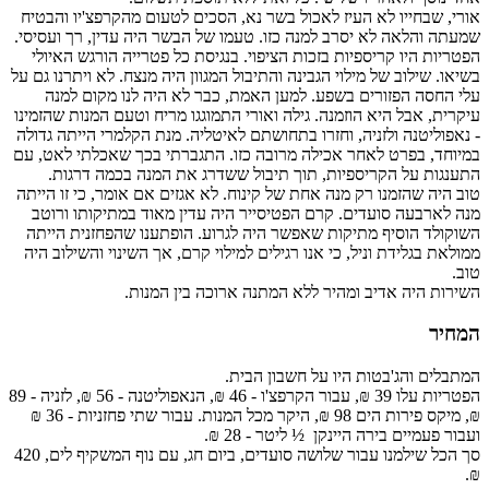
אורי, שבחייו לא העיז לאכול בשר נא, הסכים לטעום מהקרפצ'יו והבטיח
שמעתה והלאה לא יסרב למנה כזו. טעמו של הבשר היה עדין, רך ועסיסי.
הפטריות היו קריספיות בזכות הציפוי. בנגיסת כל פטרייה הורגש האיולי
בשיאו. שילוב של מילוי הגבינה והתיבול המגוון היה מנצח. לא ויתרנו גם על
עלי החסה הפזורים בשפע. למען האמת, כבר לא היה לנו מקום למנה
עיקרית, אבל היא הוזמנה. גילה ואורי התמוגגו מריח וטעם המנות שהזמינו
- נאפוליטנה ולזניה, וחזרו בתחושתם לאיטליה. מנת הקלמרי הייתה גדולה
במיוחד, בפרט לאחר אכילה מרובה כזו. התגברתי בכך שאכלתי לאט, עם
התענגות על הקריספיות, תוך תיבול ששדרג את המנה בכמה דרגות.
טוב היה שהזמנו רק מנה אחת של קינוח. לא אגזים אם אומר, כי זו הייתה
מנה לארבעה סועדים. קרם הפטיסייר היה עדין מאוד במתיקותו ורוטב
השוקולד הוסיף מתיקות שאפשר היה לגרוע. הופתענו שהפחזנית הייתה
ממולאת בגלידת וניל, כי אנו רגילים למילוי קרם, אך השינוי והשילוב היה
טוב.
השירות היה אדיב ומהיר ללא המתנה ארוכה בין המנות.
המחיר
המתבלים והג'בטות היו על חשבון הבית.
הפטריות עלו 39 ₪, עבור הקרפצ'ו - 46 ₪, הנאפוליטנה - 56 ₪, לזניה - 89
₪, מיקס פירות הים 98 ₪, היקר מכל המנות. עבור שתי פחזניות - 36 ₪
ועבור פעמיים בירה היינקן ½ ליטר - 28 ₪.
סך הכל שילמנו עבור שלושה סועדים, ביום חג, עם נוף המשקיף לים, 420
₪.