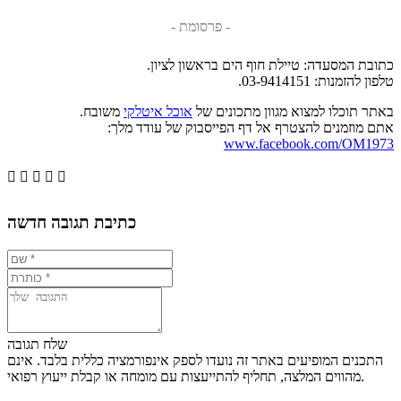
- פרסומת -
כתובת המסעדה: טיילת חוף הים בראשון לציון.
טלפון להזמנות: 03-9414151.
באתר תוכלו למצוא מגוון מתכונים של
אוכל איטלקי
משובח.
אתם מוזמנים להצטרף אל דף הפייסבוק של עודד מלך:
www.facebook.com/OM1973





כתיבת תגובה חדשה
שלח תגובה
התכנים המופיעים באתר זה נועדו לספק אינפורמציה כללית בלבד. אינם
מהווים המלצה, תחליף להתייעצות עם מומחה או קבלת ייעוץ רפואי.