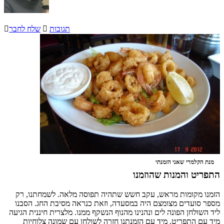
תגובות

שלח לחבר

מנת הקלמרי שאני הזמנתי
התפריט והמנות שהוזמנו
הזמנו מקומות מראש, עקב חשש שתהיה תפוסה מלאה. לשמחתנו, רק
מספר סועדים מצומצם היה במסעדה, וזאת כנראה מסיבת החג. הסבנו
ליד השולחן הפונה לים ונהנינו מהנוף הנשקף ממנו. מלצרית חיננית הגיעה
מיד עם התפריט. מיד עם הזמנתנו חזרה לשולחן עם שמונה צלוחיות