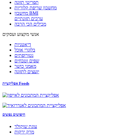
תפריטי תזונה
מחשבון שריפת קלוריות
מחשבון BMI
ערכים תזונתיים
מכילים הכי הרבה
אנשי מקצוע ועסקים
דיאטניות
בלוגרי אוכל
נטורופתים
שפים וטבחים
מאמני כושר
יועצים לתזונה
אפליקציית Foods
חיפושים נפוצים
עוגת שוקולד
מרק ירקות