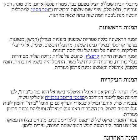
מתבלי הבית שכללו: חציל בטעם כבד, ממרח פלפל אדום, מוס טונה, רסק
עגבניות, סלט סלק, שיני שום שלמות וכבושות ו
רוטב פסטו
. למתבלים
הוגשה מנת ג'בטה חמה שזה עתה יצאה מהתנור.
המנות הראשונות
המנה הראשונה כללה פטריות שמפניון בינוניות בגודלן (חמש), מטוגנות
בציפוי קריספי ובמילוי גבינת שמנת, מתובלות בשום, טימין, איולי ועלי
בזיליקום. מונחות על מצע של עלי חסה רעננים.
המנה השנייה הייתה
קרפצ'יו
, שהוגש על צלחת גדולה ועליה מסודרות
כעלי כותרת, פרוסות דקיקות של בשר. התיבול היה בשמן זית כתית, חומץ
בלסמי, אורגולה ובאמצע גבינת פרמזן מגוררת.
המנות העיקריות
גילה רצתה לבדוק אם האוכל האיטלקי בישראל הוא כמו ב"בית", לכן
הזמינה נאפוליטנה המורכב מ
ספגטי ברוטב עגבניות
איטלקי עשיר,
עגבניות שרי, אורגנו ובזיליקום.אורי העדיף גם כן אוכל "ביתי" והזמין לזנית
עגל ברוטב בשמל, בין השכבות ראגו עגל ומוצרלה ומעליהם גבינת פרמזן
מגוררת.
עבורי הזמנתי מיקס של שרימפס וקלמרי מטוגנים, מונחים בצלחת עמוקה
על מצע חסה. ליד המנה הוגש רוטב שמנת חמוצה, עירית ולימון.
המנה האחרונה