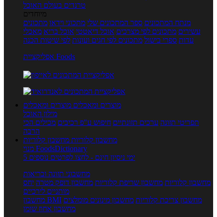
טרנדים בעולם האוכל
מיוחדים
מנתח המתכונים
ספר המתכונים שלי
מתכוני וידאו
מתכונים
עשירים
מתכונים לפי מצרכים
אוכל דיאטטי
אוכל בריא
מאכלי
עדות
ספרי בישול
מתכונים לפי חגים ועונות
לפי שיטות הכנה
אפליקציית Foods
מוצרים ומאכלים
מוצרים ומאכלים
מילון האוכל
תפריטי תזונה
ערכים תזונתיים
חיפוש ע"פ רכיבים
מכילים הכי
הרבה
מחשבון קלוריות
מחשבון קלוריות
מנוי FoodsDictionary
5 ימי ניסיון חינם - לחצו לפרטים נוספים
מחשבוני תזונה ובריאות
מחשבון קלוריות
מחשבון שריפת קלוריות
מחשבון דופק מטרה
יחס
מותניים לירכיים
מחשבון צריכת קלוריות
מחשבון מינונים מומלצים
מחשבון BMI
מחשבון אחוז שומן