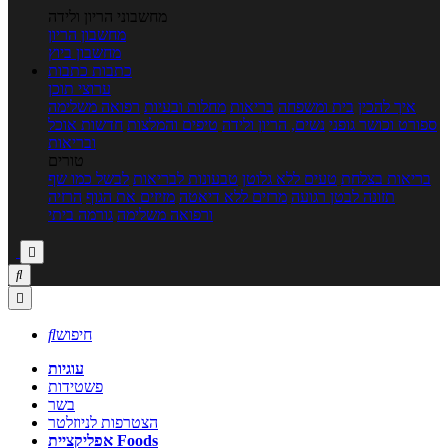
מחשבוני הריון ולידה
מחשבון הריון
מחשבון ביוץ
כתבות
כתבות
ערוצי תוכן
איך להכין
בית ומשפחה
בריאות
מחלות ובעיות
רפואה משלימה
ספורט וכושר גופני
נשים, הריון ולידה
טיפים והמלצות
חדשות אוכל
ובריאות
טורים
בריאות בצלחת
טעים ללא גלוטן
טבעונות לבריאות
לבשל כמו שף
תזונה לבטן רגועה
מרזים ללא דיאטה
מזיזים את הגוף
הרזיה
ורפואה משלימה
גורמה ביתי



חיפוש

עוגיות
פשטידות
בשר
הצטרפות לניוזלטר
אפליקציית Foods