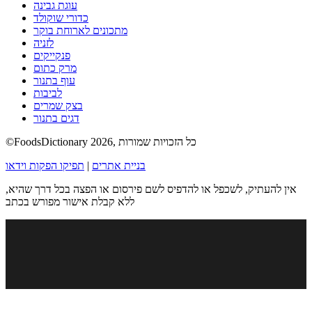
עוגת גבינה
כדורי שוקולד
מתכונים לארוחת בוקר
לזניה
פנקייקים
מרק כתום
עוף בתנור
לביבות
בצק שמרים
דגים בתנור
©FoodsDictionary 2026, כל הזכויות שמורות
בניית אתרים
|
תפיקו הפקות וידאו
אין להעתיק, לשכפל או להדפיס לשם פירסום או הפצה בכל דרך שהיא,
ללא קבלת אישור מפורש בכתב