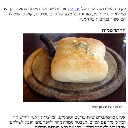
לקינוח הזמנו מנה אחת של
פחזניות
אפויות שהוגשו בצלחת עמוקה. הן היו
ממולאות גלידת וניל, מונחות על מצע של קרם פטיסייר, קוקוס ושוקולד
חם שפוך בנדיבות על המנה.
ההתרשמות
הג'בטה על חשבון הבית
אכלנו מהמתבלים שהיו עדינים וטעימים. המלצרית דאגה לחדש את
המלאי מיד עם הסיום. הג'בטה נגמרה מהר ולהפתעתנו הובא לשולחננו
אחד נוסף ולאחריו שלישי. כל זאת ללא תוספת תשלום.