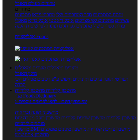
טרנדים בעולם האוכל
מיוחדים
מנתח המתכונים
ספר המתכונים שלי
מתכוני וידאו
מתכונים
עשירים
מתכונים לפי מצרכים
אוכל דיאטטי
אוכל בריא
מאכלי
עדות
ספרי בישול
מתכונים לפי חגים ועונות
לפי שיטות הכנה
אפליקציית Foods
מוצרים ומאכלים
מוצרים ומאכלים
מילון האוכל
תפריטי תזונה
ערכים תזונתיים
חיפוש ע"פ רכיבים
מכילים הכי
הרבה
מחשבון קלוריות
מחשבון קלוריות
מנוי FoodsDictionary
5 ימי ניסיון חינם - לחצו לפרטים נוספים
מחשבוני תזונה ובריאות
מחשבון קלוריות
מחשבון שריפת קלוריות
מחשבון דופק מטרה
יחס
מותניים לירכיים
מחשבון צריכת קלוריות
מחשבון מינונים מומלצים
מחשבון BMI
מחשבון אחוז שומן