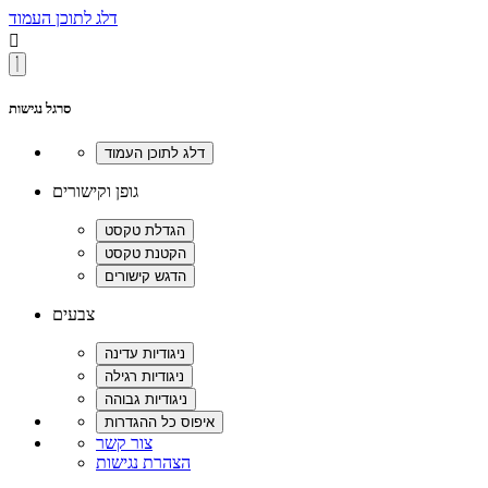
דלג לתוכן העמוד

סרגל נגישות
גופן וקישורים
צבעים
צור קשר
הצהרת נגישות