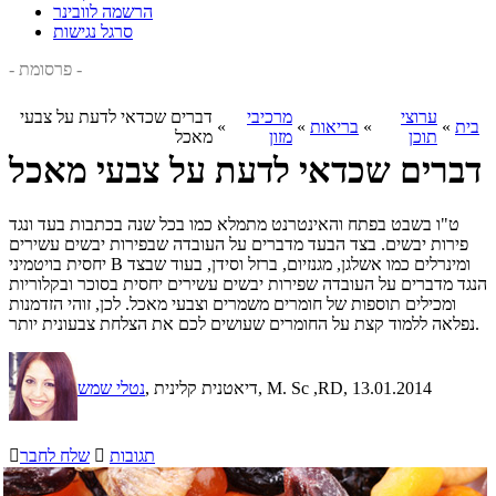
הרשמה לוובינר
סרגל נגישות
- פרסומת -
ערוצי
מרכיבי
דברים שכדאי לדעת על צבעי
בית
»
»
בריאות
»
»
תוכן
מזון
מאכל
דברים שכדאי לדעת על צבעי מאכל
ט"ו בשבט בפתח והאינטרנט מתמלא כמו בכל שנה בכתבות בעד ונגד
פירות יבשים. בצד הבעד מדברים על העובדה שבפירות יבשים עשירים
יחסית בויטמיני B ומינרלים כמו אשלגן, מגנזיום, ברזל וסידן, בעוד שבצד
הנגד מדברים על העובדה שפירות יבשים עשירים יחסית בסוכר ובקלוריות
ומכילים תוספות של חומרים משמרים וצבעי מאכל. לכן, זוהי הזדמנות
נפלאה ללמוד קצת על החומרים שעושים לכם את הצלחת צבעונית יותר.
, 13.01.2014
, דיאטנית קלינית, M. Sc ,RD
נטלי שמש
תגובות

שלח לחבר
