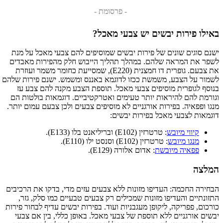
- פרסומת -
באילו פירות יבשים יש צבעי מאכל?
ישנם סוגים שונים של פירות יבשים שמוסיפים להם צבעי מאכל על מנת
לשפר את המראה שלהם. במהלך תהליך הייבוש חלק מהפירות מאבדים
את צבעם. גופרית דו חמצנית (E220), שמסייעת כחומר משמר ועוזרת
לשמור על הצבע, משמשת ככזו לדוגמא באננס ומשמש. ישנם פירות שלהם
בנוסף לגופרית מוסיפים צבעי מאכל. תוספת הצבע מקנה להם צבע עז
וגורמת להם להיראות יותר טעימים ואטרקטיביים. דוגמאות בולטות הם
מנגו ופפאיה. בפירות אורגניים לא מוסיפים צבעים ולכן צבעם עמום יותר.
דוגמאות לצבעי מאכל בפירות יבשים:
קיווי מיובש
: טרטרזין (E102) ובריליאנט בלו (E133).
מנגו מיובש
: טרטרזין (E102) וסנסט ילו (E110).
פפאיה מיובשת
: אדום אלורה (E129).
המלצה
הבחירה החכמה: העדיפו מזונות ללא צבעים עזים מדי, בדקו את הרכיבים
התזונתיים והעדיפו מזונות שמכילים רק צבעים טבעיים כמו סלק, גזר,
כורכום, פפריקה, ליקופן מעגבניות ועוד. בפירות יבשים עדיף לבחור פירות
יבשים אורגניים ללא תוספת של צבעי מאכל. באופן כללי, בין אם צבעי