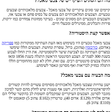
מה הם הסוגים העיקריים של צבעי מאכל?
קיימים שני סוגים עיקריים של צבעי מאכל - צבעים מלאכותיים וצבעים
טבעיים. הצבעים המלאכותיים הם צבעים על בסיס פחם או צבעי אזו,
והצבעים הטבעיים הם מסוגים שונים - בעיקר ממזונות צמחיים כמו ירקות,
פירות ותבלינים, ממינרלים ומבעלי חיים.
אפשר קצת היסטוריה?
צבעי מאכל טבעיים היו בשימוש מאז העת העתיקה ממקורות כמו
פפריקה
(אדום),
כורכומין
(צהוב), ברזל, עופרת ונחושת. הצבעים הללו שימשו
במצרים העתיקה גם לצביעת שיער ולקוסמטיקה. את היין החלו לצבוע
בשנת 300 לפנה"ס. הצבע הסינטטי הראשון התגלה בשנת 1856 ומאז
התגלו צבעים סינטטיים רבים. עם זאת, חלק לא קטן מהחומרים הללו
התגלה כמזיק לבריאות ואף מסרטן ונאסר לשימוש.
מה הבעיה עם צבעי מאכל?
ישנן עדויות שצבעי מאכל מלאכותיים מסוימים עשויים להיות קשורים
להיפראקטיביות ואלרגיות, וישנן אף טענות שיש לחלק מהם קשר לסיכון
מוגבר לסרטן. הצבעים העיקריים שמקבלים תשומת לב בהקשר שלילי הם
אדום אלורה (E129: אדום 40), טרטרזין (E102: צהוב 5) וסאנסט ילו
(E110: צהוב 6).