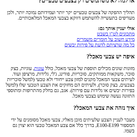
אז למה לא משתמשים רק בצבעים טבעיים?
תהליך ההפקה של צבעים טבעיים יקר יותר ועמידותם נמוכה יותר, ולכן
מעדיפים בתעשייה להשתמש דווקא בצבעי המאכל המלאכותיים.
אולי יעניין אותך גם:
מתכונים לט"ו בשבט
מידע חשוב על חומרים משמרים
כל מה שרציתם לדעת על פירות יבשים
איפה יש צבעי מאכל?
מזונות שונים מכילים תוספת של צבעי מאכל, כולל
עוגות
, עוגיות, בצק
סוכר, משקאות ממותקים, סוכריות, פודינג, ג'לי, גלידות, מרציפן ועוד.
לעיתים צבעי המאכל מקנים למזון צבע ייחודי ולא טבעי (למשל סוכריות
בצבעים, בצק סוכר), ולעיתים הם מחזקים את הצבע הטבעי שלו (למשל
בפירות יבשים או גלידות עם פירות). אגב, גם בחלק מהתרופות ומתוספי
התזונה נעשה שימוש בצבעי מאכל.
איך נזהה את צבעי המאכל?
מעבר לעניין הצבע שלעיתים מובן מאליו, צבעי מאכל מסומנים על ידי
המספור E100-E199, בדרך כלל אם צבע המאכל טבעי הוא יצוין גם
בשמו.