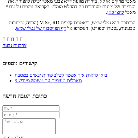
מאכל מזיקים או לא, בחירת מזונות ללא צבעי מאכל יכולה להפחית את
הצריכה של מזונות מעובדים וזה בהחלט מומלץ. לקריאה נוספת על צבעי
מאכל
לחצו כאן
.
הכותבת היא נטלי שמש, דיאטנית קלינית M.Sc, RD (הרזיה, צמחונות,
טבעונות, גסטרו וספורט). הצטרפו אל
דף הפייסבוק של נטלי שמש
.





צרכנות נבונה
קישורים נוספים
בואו לראות איך אפשר לשלב פירות יבשים במטבח
9 מאכלים טעימים עם משמש מיובש
כתיבת תגובה חדשה
שלח תגובה