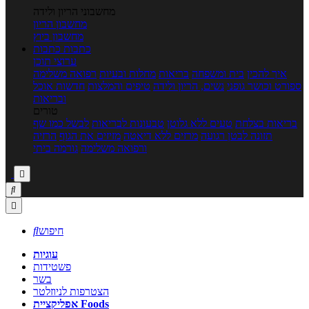
מחשבוני הריון ולידה
מחשבון הריון
מחשבון ביוץ
כתבות
כתבות
ערוצי תוכן
איך להכין
בית ומשפחה
בריאות
מחלות ובעיות
רפואה משלימה
ספורט וכושר גופני
נשים, הריון ולידה
טיפים והמלצות
חדשות אוכל
ובריאות
טורים
בריאות בצלחת
טעים ללא גלוטן
טבעונות לבריאות
לבשל כמו שף
תזונה לבטן רגועה
מרזים ללא דיאטה
מזיזים את הגוף
הרזיה
ורפואה משלימה
גורמה ביתי



חיפוש

עוגיות
פשטידות
בשר
הצטרפות לניוזלטר
אפליקציית Foods