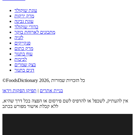
עוגת שוקולד
מרק ירקות
עוגת גבינה
כדורי שוקולד
מתכונים לארוחת בוקר
לזניה
פנקייקים
מרק כתום
עוף בתנור
לביבות
בצק שמרים
דגים בתנור
©FoodsDictionary 2026, כל הזכויות שמורות
בניית אתרים
|
תפיקו הפקות וידאו
אין להעתיק, לשכפל או להדפיס לשם פירסום או הפצה בכל דרך שהיא,
ללא קבלת אישור מפורש בכתב