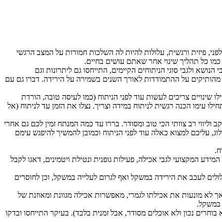
ני, פיזית ורגשית, עלולות להיות לה השלכות חמורות על המצב הרגשי
 כמו כל תהליך שינוי אחר שאתם עושים בחיים.
נושא ולגבי סוגי הניתוחים הקיימים, התייחסו גם ליתרונות וגם
עו מהותיקים על ההתמודדות לאורך השנים בשמירה על הירידה. דברו גם עם
ו שינויים צריכים לעשות עוד לפני הניתוח (כמו לעיסה טובה, הורדת
לו עימו הכנה רגשית לניתוח במידה וצריך. נצלו את הזמן עד לניתוח (אל
יווי רב צוותי הכי טוב ומסודר. בררו עד כמה המנתח זמין לכם גם אחרי
וג, עליכם למצוא כאלה עוד לפני הניתוח וכמובן להמשיך להיפגש עימם
ח.
ע המקצועי לגבי אכילה, פעילות גופנית ונטילת ויטמינים, דאגו לקבל
לולים לעכב את הירידה במשקל ואף לגרום לעלייה במשקל, וכן לחוסרים
אך לא מונעות את אכילתו לגמרי, מאפשרות אכילה מגוונת ומאוזנת של
 במשקל.
חרים נכון ולא אוכלים מסודר, אבל זמנית בלבד). בעיקר התייחסו ובדקו