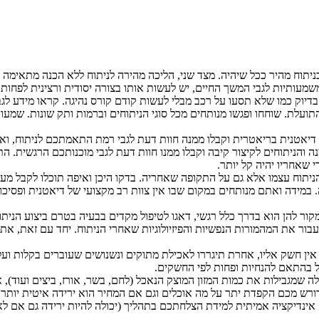
יתוח מהיר ככל שיהיה. מצד שני, הליכה מהירה לניתוח ללא הכנה מתאימה לפ
משמעותיות לגבי המשך החיים, יש לעשות אותו בצורה יסודית ורצינית לפחות
וק כמו שלא תסעו על רכב מבלי לעשות קודם קורס נהיגה. קראו מידע לגבי ה
התועלת. שוחחו ופגשו מנותחים מכל סוגי הניתוחים וברמות ותק שונות. שמ
 דיאטנית בריאטרית וקבלו ממנה חוות דעת לגבי רמת התאמתכם לניתוח, ואיל
 והניתוחים לקיצור קיבה וקבלו ממנו חוות דעת לגבי מוכנותכם הרגשית. התחי
 שאחריו יהיה קל יותר.
 עצמו אלא גם על התקופה שאחריה. בדקו היכן ואיפה תוכלו לקבל מעקב ול
 במידה ואתם מנותחים במקום שבו אין צוות רב מקצועי של דיאטנית ופסיכול
ר להן הוא בדרך כלל רגשי, דאגו לטיפול מקדים בבעיה בטרם ביצוע הניתו
את המהמורות הנפשיות והפיזיולוגיות שאחרי הניתוח. יחד עם זאת, את המיד
 אין חשק אליו, אחרת תיגררו לאכילת מתוקים ונשנושים שעוברים בקלות וע
ל בהתאם להנחיות ופחות לפי החשקים.
 שמגבילות את כמות המזון המוצק הנאכל (לחם, בשר, אורז, ביצים ועוד), 
 דורש מכם הקפדת יתר על מה אוכלים וגם אם המחיר הוא ירידה איטית יותר
נדיקציה אמיתית למידת הצלחתכם בתהליך (יכולה להיות ירידה גם אם לא בו