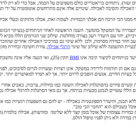
ועוד). ניתוחים בריאטריים כולם משפיעים על הכמה, אבל כדי לא רק לרדת 
י האכילה והסיבה לאכילה. שינויים אלה אינם מתרחשים אוטומטית על ידי הני
ממנו הכי הרבה הם אכלני הכמויות. לעומת זאת, אכלני מתוקים ובעלי אכיל
מירה על המשקל בהמשך. השנה הראשונה לאחר הניתוחים (בעיקר הכוונה
בית), יחד עם היעדר רעב בצורה מוחלטת. שילוב שני הגורמים הללו מביא 
 חוזר במידה מסוימת, ולכן ללא שינוי גם במרכיבי האכילה אחרים שהוזכרו לע
 לבעיית ההשמנה ללא שילוב של שינוי
הרגלי אכילה
, צורת חשיבה ובחירת מזון.
BMI
תקין (25), ואי הגעה אליו אינה
גם אם הן תורמות לירידה במשקל, אינן רצויות ועשויות לגרום לסיבוכים, לפג
ל בעיות החיים. אנשים הופכים לרזים יותר, אך לא תמיד למאושרים יותר. 
 קשיים פיזיים בהסתגלות לאכילה השונה כמו בחילות, צרבות, כאבים אחרי 
ים הללו עשויים לנבוע מבעיות בניתוח, אך גם מאי הסתגלות להרגלי אכילה נ
ללא תכנון, והיעדר הספונטניות באכילה - יש להם גם השפעות רגשיות כמו א
וכל בשבילם הוא "החבר הכי טוב".
כמויות עצומות של אוכל בזמן קצר ללא שליטה ומודעות), אכילה בולמית (ה
 במידה ולא ניתן לפניו טיפול הולם.