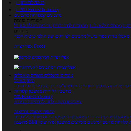
כניסה לחשבון

מנוי FoodsDictionary

מתכונים
קטגוריות מתכונים
קטגוריות נפוצות
קים
מתכונים ללא גלוטן
מתכונים לסוכרתיים
טרנדים בעולם האוכל
מיוחדים
מאכלי עדות
ספרי בישול
מתכונים לפי חגים ועונות
לפי שיטות הכנה
אפליקציית Foods
מוצרים ומאכלים
מוצרים ומאכלים
מילון האוכל
פריטי תזונה
ערכים תזונתיים
חיפוש ע"פ רכיבים
מכילים הכי הרבה
מחשבון קלוריות
מחשבון קלוריות
מנוי FoodsDictionary
5 ימי ניסיון חינם - לחצו לפרטים נוספים
מחשבוני תזונה ובריאות
ת
מחשבון שריפת קלוריות
מחשבון דופק מטרה
יחס מותניים לירכיים
 קלוריות
מחשבון מינונים מומלצים
מחשבון אחוז שומן
מחשבון BMI