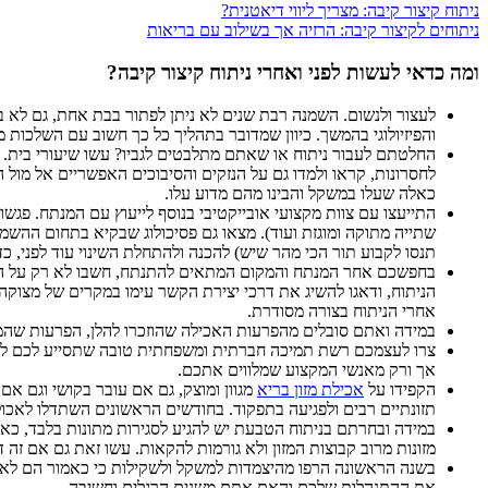
ניתוח קיצור קיבה: מצריך ליווי דיאטנית?
ניתוחים לקיצור קיבה: הרזיה אך בשילוב עם בריאות
ומה כדאי לעשות לפני ואחרי ניתוח קיצור קיבה?
לעצור ולנשום. השמנה רבת שנים לא ניתן לפתור בבת אחת, גם לא בנ
והפיזיולוגי בהמשך. כיוון שמדובר בתהליך כל כך חשוב עם השלכות 
החלטתם לעבור ניתוח או שאתם מתלבטים לגביו? עשו שיעורי בית. בדי
לחסרונות, קראו ולמדו גם על הנזקים והסיבוכים האפשריים אל מול 
כאלה שעלו במשקל והבינו מהם מדוע עלו.
התייעצו עם צוות מקצועי אובייקטיבי בנוסף לייעוץ עם המנתח. פגשו
שתייה מתוקה ומוגזת ועוד). מצאו גם פסיכולוג שבקיא בתחום ההשמנה
תנסו לקבוע תור הכי מהר שיש) להכנה ולהתחלת השינוי עוד לפני, כדי
בחפשכם אחר המנתח והמקום המתאים להתנתח, חשבו לא רק על הניתוח
הניתוח, ודאגו להשיג את דרכי יצירת הקשר עימו במקרים של מצוקה.
אחרי הניתוח בצורה מסודרת.
במידה ואתם סובלים מהפרעות האכילה שהוזכרו להלן, הפרעות שהמקו
צרו לעצמכם רשת תמיכה חברתית ומשפחתית טובה שתסייע לכם לעבור 
אך ורק מאנשי המקצוע שמלווים אתכם.
הקפידו על
אכילת מזון בריא
מגוון ומוצק, גם אם עובר בקושי וגם אם
תזונתיים רבים ולפגיעה בתפקוד. בחודשים הראשונים השתדלו לאכו
במידה ובחרתם בניתוח הטבעת יש להגיע לסגירות מתונות בלבד, כאלה
מזונות מרוב קבוצות המזון ולא גורמות להקאות. עשו זאת גם אם זה
בשנה הראשונה הרפו מהיצמדות למשקל ולשקילות כי כאמור הם לא אי
את ההתנהלות שלכם והאם אתם משנים הרגלים וחשיבה.