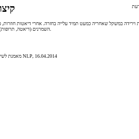
קיצו
דעת
 וירידה במשקל שאחריה כמעט תמיד עלייה בחזרה. אחרי דיאטות חוזרות, פתר
השמרנים (דיאטה, תרופות) וניסיון למצוא פתרון אחר, מהיר יותר וחריף הרבה יותר - ניתוח קיצור קיבה.
, 16.04.2014
, דיאטנית קלינית בריאטרית (Msc), מאמנת לשינוי בגישת NLP