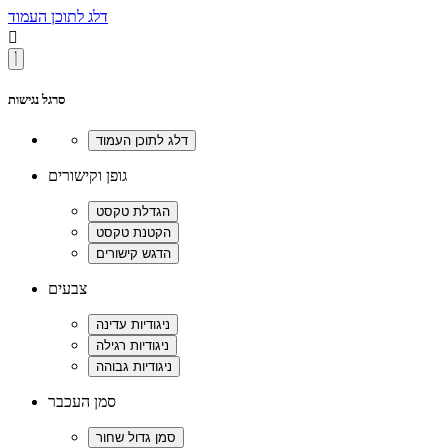
דלג לתוכן העמוד

סרגל נגישות
גופן וקישורים
צבעים
סמן העכבר