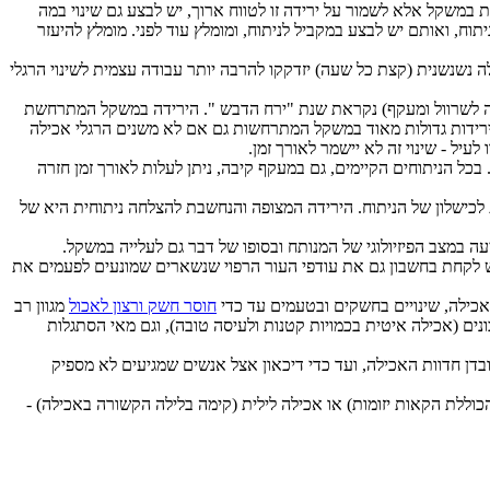
במשקל אלא לשמור על ירידה זו לטווח ארוך, יש לבצע גם שינוי במה
תוח, ואותם יש לבצע במקביל לניתוח, ומומלץ עוד לפני. מומלץ להיעזר
ה נשנשנית (קצת כל שעה) יזדקקו להרבה יותר עבודה עצמית לשינוי הרגלי
 לשרוול ומעקף) נקראת שנת "ירח הדבש ". הירידה במשקל המתרחשת
לירידות גדולות מאוד במשקל המתרחשות גם אם לא משנים הרגלי אכילה
יל - שינוי זה לא יישמר לאורך זמן.
 בכל הניתוחים הקיימים, גם במעקף קיבה, ניתן לעלות לאורך זמן חזרה
 נחשבת לכישלון של הניתוח. הירידה המצופה והנחשבת להצלחה ניתוחית היא של
יעה במצב הפיזיולוגי של המנותח ובסופו של דבר גם לעלייה במשקל.
יש לקחת בחשבון גם את עודפי העור הרפוי שנשארים שמונעים לפעמים את
אכילה, שינויים בחשקים ובטעמים עד כדי
חוסר חשק ורצון לאכול
מגוון רב
כונים (אכילה איטית בכמויות קטנות ולעיסה טובה), וגם מאי הסתגלות
ובדן חדוות האכילה, ועד כדי דיכאון אצל אנשים שמגיעים לא מספיק
כוללת הקאות יזומות) או אכילה לילית (קימה בלילה הקשורה באכילה) -