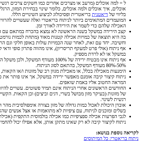
ל = למה אוכלים (מרעב או מצרכים אחרים כמו חשקים צרכים רגשיים 
אוכלים, איך אוכלים ולמה אוכלים, כלומר שינוי בבחירת המזון, הרגל
בליווי של
דיאטנית
בריאטרית ופסיכולוג לביצוע השינויים הללו.
המועמדים המתאימים ביותר לניתוח בריאטרי ואלה שעשויים להרוויח 
האכילה שלהם כדי לשמר את הירידה לאורך זמן.
קצב הירידה במשקל בשנה הראשונה לא נמצא בהכרח במתאם עם הש
בה היא תוצאה של כמויות אכילה קטנות מאוד (מתחת לכמות נורמטי
וחשיבה. יחד עם זאת, לאחר שנה הכמויות עולות באופן חלקי וגם הרעב
אף ניתוח (אולי פרט למעקף תריסריון), אינו מהווה פתרון סופי ודאי
במשקל או לא לרדת מספיק.
אף ניתוח אינו מבטיח ירידה של 100% מעודף המשקל, ולכן משקל היעד בניתוחים לקיצור קיבה אינו
50%-80% מעודף המשקל, בהתאם לסוג הניתוח.
הימנעות מאכילה בכלל, או מאכילת מגוון רב של מזונות ו/או הקאות, 
ניתוח קיצור קיבה אומנם מאפשר ירידה במשקל, אך אינו פותר את כ
המראה החטוב אליו באמת שואפים.
החודשים הראשונים אחרי הניתוח אינם תמיד פשוטים. עשויים להיות
של מזונות (בעיקר מזון מבושל בשרי, דגים וביצים) וכן הקאות. הקשי
רגשית לשינוי.
אובדן היכולת לאכול כמות גדולה של מזון בצורה אימפולסיבית מהר ו
בשלים ומוכנים לניתוח, עם ציפיות לא מתואמות או אצל אנשים שהא
לגבי הפרעות אכילה ספציפיות כמו אכילה בולמוסית התקפית (אכילת 
ניתוח לקיצור קיבה לא רק שאינו מתקן אותן, אלא אפילו יכול להחמירן
לקריאה נוספת בנושא:
ניתוח בריאטרי: כל המיתוסים