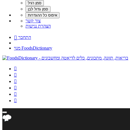
צור קשר
הצהרת נגישות
התחבר

מנוי FoodsDictionary





