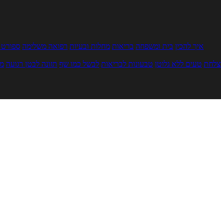
איך להכין
בית ומשפחה
בריאות
מחלות ובעיות
רפואה משלימה
ספורט ו
צלחת
טעים ללא גלוטן
טבעונות לבריאות
לבשל כמו שף
תזונה לבטן רגועה
מר