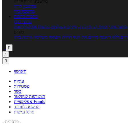
מחשבוני הריון ולידה
מחשבון הריון
מחשבון ביוץ
כתבות
כתבות
ערוצי תוכן
כושר גופני
נשים, הריון ולידה
טיפים והמלצות
חדשות אוכל ובריאות
טורים
זים ללא דיאטה
מזיזים את הגוף
הרזיה ורפואה משלימה
גורמה ביתי



חיפוש

עוגיות
פשטידות
בשר
הצטרפות לניוזלטר
אפליקציית Foods
הרשמה לוובינר
סרגל נגישות
- פרסומת -