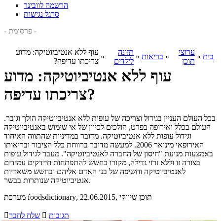
הרשמה לוובינר
סרגל נגישות
- פרסומת -
ערוצי
תזונה
עוף ללא אנטיביוטיקה: מדוע
בית
»
»
בריאות
»
»
תוכן
לילדים
צריכתו עדיפה?
עוף ללא אנטיביוטיקה: מדוע
צריכתו עדיפה?
בכל העולם העניין בגידול וצריכה של עופות ללא אנטיביוטיקה הולך וגובר.
העולם בכלל ואירופה בפרט, הולכים לכיוון של אי שימוש באנטיביוטיקה
וגידול עופות ללא אנטיביוטיקה. מדובר במדיניות שהתווה האיחוד
האירופאי מינואר 2006. למעשה מדובר ברווחת כלל הציבור ובריאותו
באמצעות מניעת "חיסון של החברה לאנטיביוטיקה". מעבר לגידול עופות
בצורה זו וללא זרזי גדילה, מקורו בחשש להתפתחות חיידקים עמידים
לאנטיביוטיקה וחשיפה של בני האדם אליהם ובחשש משאריות
אנטיביוטיקה שנותרות בבשר.
, תוכן שיווקי
, 22.06.2015
מערכת foodsdictionary
תגובות

שלח לחבר
