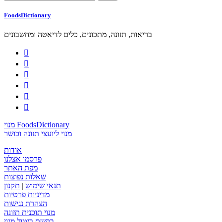
FoodsDictionary
בריאות, תזונה, מתכונים, כלים לדיאטה ומחשבונים






מנוי FoodsDictionary
מנוי ליועצי תזונה וכושר
אודות
פרסמו אצלנו
מפת האתר
שאלות נפוצות
תנאי שימוש
|
תקנון
מדיניות פרטיות
הצהרת נגישות
מנוי תוכנית תזונה
בקשת ביטול מנוי