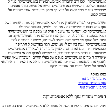
אנטיביוטיקה, ולכן רוב החברות אכן משתמשות באנטיביוטיקה בגידול
העופות שלהם. השימוש באנטיביוטיקה בישראל נעשה בשני אופנים
מרכזיים: טיפול בתחלואה על פי צורך ומתן זרזי גדילה אנטיביוטיים על
בסיס קבוע.
חשוב לציין כי למרות שבארץ גידול ללא אנטיביוטיקה מותר, שחיטה של
עוף שיש בגופו אנטיביוטיקה - אסורה. כלומר, העופות שקיבלו
אנטיביוטיקה לא יישחטו עד שיעבור פרק זמן מספק בו האנטיביוטיקה
תצא מגופם. ההגדרה לפרק הזמן הנדרש מרגע מתן האנטיביוטיקה ועד
היותו של העוף נקי משאריות וכשיר לשחיטה, משתנה בהתאם לסוג
באנטיביוטיקה ונעה בין יום ל- 28 ימים, תלוי בפרוטוקול התרופה
הספציפית. יחד עם זאת, חשוב לציין כי בדיקות לשאריות אנטיביוטיקה
מבוצעות על בסיס מדגמי ובדיעבד, כך שקשה לאכוף את אי הימצאות
שאריות חומרים אנטיביוטיים בגופם של בעלי החיים. העובדה שאי אפשר
לאכוף את הימצאות השיירים האנטיביוטיים הביאה את האיחוד האירופאי
לאסור על גידול עופות עם אנטיביוטיקה.
כנסו בנוסף:
מתכוני עוף בתנור
עוף שילדים אוהבים
מתכוני תבשיל עוף
הציבור מעדיף עוף ללא אנטיביוטיקה
מחקרים מראים כי למרות שגידול עופות ללא אנטיביוטיקה אינו הסטנדרט