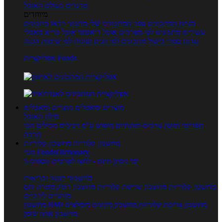
טרנדים בעולם האוכל
מיוחדים
מנתח המתכונים
ספר המתכונים שלי
מתכוני וידאו
מתכונים
עשירים
מתכונים לפי מצרכים
אוכל דיאטטי
אוכל בריא
מאכלי
עדות
ספרי בישול
מתכונים לפי חגים ועונות
לפי שיטות הכנה
אפליקציית Foods
מוצרים ומאכלים
מוצרים ומאכלים
מילון האוכל
תפריטי תזונה
ערכים תזונתיים
חיפוש ע"פ רכיבים
מכילים הכי
הרבה
מחשבון קלוריות
מחשבון קלוריות
מנוי FoodsDictionary
5 ימי ניסיון חינם - לחצו לפרטים נוספים
מחשבוני תזונה ובריאות
מחשבון קלוריות
מחשבון שריפת קלוריות
מחשבון דופק מטרה
יחס
מותניים לירכיים
מחשבון צריכת קלוריות
מחשבון מינונים מומלצים
מחשבון BMI
מחשבון אחוז שומן