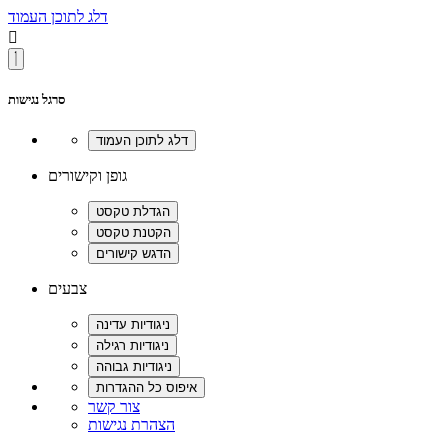
דלג לתוכן העמוד

סרגל נגישות
גופן וקישורים
צבעים
צור קשר
הצהרת נגישות