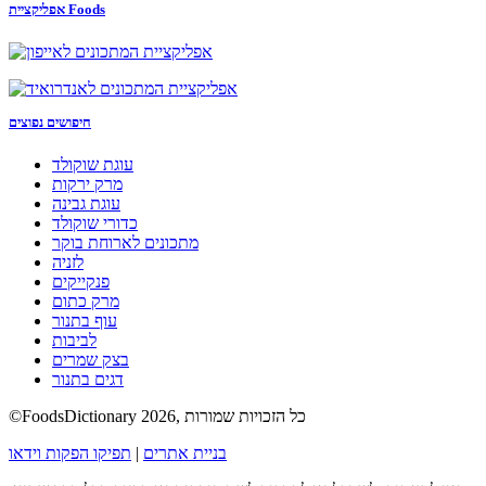
אפליקציית Foods
חיפושים נפוצים
עוגת שוקולד
מרק ירקות
עוגת גבינה
כדורי שוקולד
מתכונים לארוחת בוקר
לזניה
פנקייקים
מרק כתום
עוף בתנור
לביבות
בצק שמרים
דגים בתנור
©FoodsDictionary 2026, כל הזכויות שמורות
בניית אתרים
|
תפיקו הפקות וידאו