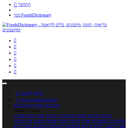
התחבר

מנוי FoodsDictionary






כניסה לחשבון

מנוי FoodsDictionary

מתכונים
קטגוריות מתכונים
קטגוריות נפוצות
מתכוני סלטים
מתכוני פשטידות
מתכוני עוגות
אוכל צמחוני
מתכונים לטבעוניים
אפייה
מוקפץ
עוגיות
פסטה
מתכוני עוף
מתכוני
בשר
מתכוני ילדים
מרקים
מתכונים ללא גלוטן
מתכונים לסוכרתיים