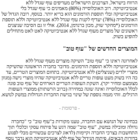
הרווח בישראל, הצרכנים הישראלים מעדיפים עוף שגדל ללא
אנטיביוטיקה. רוב האוכלוסייה (80%) מאמינים כי עוף שגדל בלי
אנטיביוטיקה ובלי תוספת הורמונים הוא בריא יותר. בנוסף, רובה הגדול של
האוכלוסייה (78%) יעדיף לקנות עוף שגדל ללא אנטיביוטיקה וללא תוספת
הורמונים (*מחקר שוק, מכון ברנדמן, 2014). אולי זו גם הסיבה שניצנים
ראשונים של מוצרים מעוף שגדל ללא אנטיביוטיקה לאט לאט מתחילים
להופיע בשוק.
המוצרים החדשים של "עוף טוב"
לאחרונה ראינו כי "עוף טוב" השיקה מוצרים מעוף שגדל ללא
אנטיביוטיקה וללא תוספת הורמונים. מדובר בחברה הראשונה שהשיקה
מוצרי ילדים (שניצלים) ללא אנטיביוטיקה. בתחום המוצרים הטריים, עד
כה היו בשוק מעט עופות טריים ללא אנטיביוטיקה שהיוו מוצרי נישה (מגוון
מצומצם ומחיר יקר). השקת העופות הטריים הארוזים של עוף טוב פונה
לכלל האוכלוסייה ואינה שונה במחירה (ברוב הרשתות) ממוצרי העופות
הרגילים. זוהי מגמה נוספת של שינוי בגישת החברות הגדולות במשק לנושא.
- פרסומת -
בבחינה של הנושא עם החברה, טענו מקורות ב"עוף טוב" כי "כחברה
גדולה ומובילה במשק, "עוף טוב" שמה דגש על פיתוח עסקי וכלכלי תוך
התחשבות בצרכי החברה וקיימות (לדאוג לצרכים עכשוויים מבלי לפגוע
בדורות הבאים). פיתוח הגידול של עוף ללא אנטיביוטיקה הוא נדבך נוסף