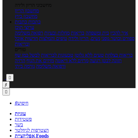
מחשבוני הריון ולידה
מחשבון הריון
מחשבון ביוץ
כתבות
כתבות
ערוצי תוכן
איך להכין
בית ומשפחה
בריאות
מחלות ובעיות
רפואה משלימה
ספורט וכושר גופני
נשים, הריון ולידה
טיפים והמלצות
חדשות אוכל
ובריאות
טורים
בריאות בצלחת
טעים ללא גלוטן
טבעונות לבריאות
לבשל כמו שף
תזונה לבטן רגועה
מרזים ללא דיאטה
מזיזים את הגוף
הרזיה
ורפואה משלימה
גורמה ביתי



חיפוש

עוגיות
פשטידות
בשר
הצטרפות לניוזלטר
אפליקציית Foods