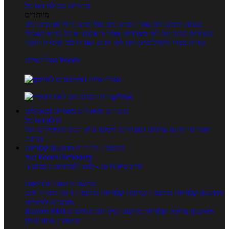
טרנדים בעולם האוכל
מיוחדים
מנתח המתכונים
ספר המתכונים שלי
מתכוני וידאו
מתכונים
עשירים
מתכונים לפי מצרכים
אוכל דיאטטי
אוכל בריא
מאכלי
עדות
ספרי בישול
מתכונים לפי חגים ועונות
לפי שיטות הכנה
אפליקציית Foods
מוצרים ומאכלים
מוצרים ומאכלים
מילון האוכל
תפריטי תזונה
ערכים תזונתיים
חיפוש ע"פ רכיבים
מכילים הכי
הרבה
מחשבון קלוריות
מחשבון קלוריות
מנוי FoodsDictionary
5 ימי ניסיון חינם - לחצו לפרטים נוספים
מחשבוני תזונה ובריאות
מחשבון קלוריות
מחשבון שריפת קלוריות
מחשבון דופק מטרה
יחס
מותניים לירכיים
מחשבון צריכת קלוריות
מחשבון מינונים מומלצים
מחשבון BMI
מחשבון אחוז שומן