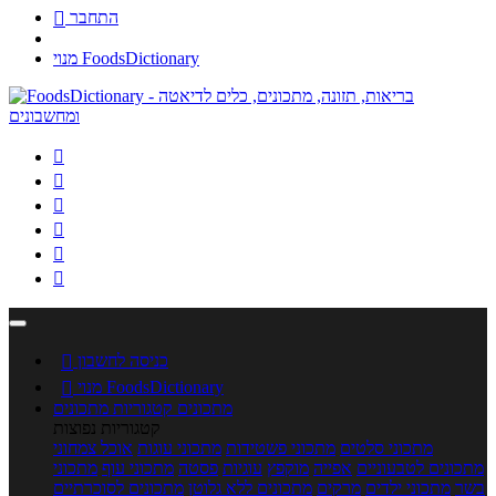
התחבר

מנוי FoodsDictionary






כניסה לחשבון

מנוי FoodsDictionary

מתכונים
קטגוריות מתכונים
קטגוריות נפוצות
מתכוני סלטים
מתכוני פשטידות
מתכוני עוגות
אוכל צמחוני
מתכונים לטבעוניים
אפייה
מוקפץ
עוגיות
פסטה
מתכוני עוף
מתכוני
בשר
מתכוני ילדים
מרקים
מתכונים ללא גלוטן
מתכונים לסוכרתיים