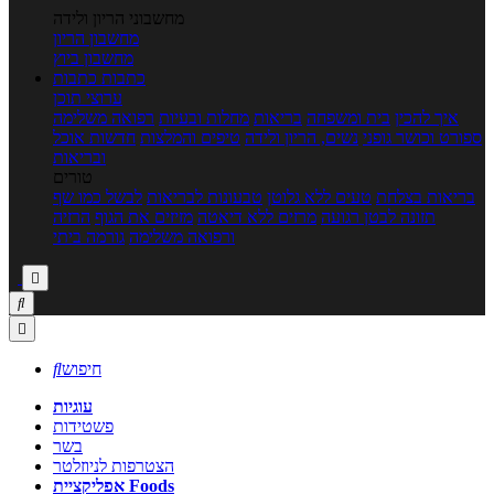
מחשבוני הריון ולידה
מחשבון הריון
מחשבון ביוץ
כתבות
כתבות
ערוצי תוכן
איך להכין
בית ומשפחה
בריאות
מחלות ובעיות
רפואה משלימה
ספורט וכושר גופני
נשים, הריון ולידה
טיפים והמלצות
חדשות אוכל
ובריאות
טורים
בריאות בצלחת
טעים ללא גלוטן
טבעונות לבריאות
לבשל כמו שף
תזונה לבטן רגועה
מרזים ללא דיאטה
מזיזים את הגוף
הרזיה
ורפואה משלימה
גורמה ביתי



חיפוש

עוגיות
פשטידות
בשר
הצטרפות לניוזלטר
אפליקציית Foods