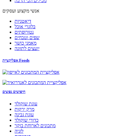
מכילים הכי הרבה
אנשי מקצוע ועסקים
דיאטניות
בלוגרי אוכל
נטורופתים
שפים וטבחים
מאמני כושר
יועצים לתזונה
אפליקציית Foods
חיפושים נפוצים
עוגת שוקולד
מרק ירקות
עוגת גבינה
כדורי שוקולד
מתכונים לארוחת בוקר
לזניה