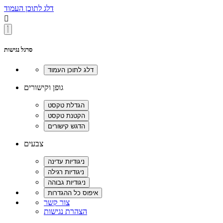
דלג לתוכן העמוד

סרגל נגישות
גופן וקישורים
צבעים
צור קשר
הצהרת נגישות