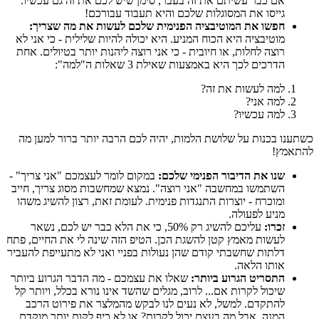
אם כבר עשיתם את זה בעבר, סימן שיש לכם את זה גם עכשיו.
גייסו את המסוגלות שלכם והיא תעבוד עבורכם!
חפשו את המוטיבציה הפנימית שלכם לעשות את מה שצריך:
מוטיבציה היא הכוח המניע. היא יכולה להיות שלילית - כי אני לא
רוצה לחלות, או חיובית - כי אני רוצה ליהנות יותר בטיולים. אחת
הדרכים לכך היא באמצעות שאילת 3 שאלות ה"למה":
למה לעשות את זה?
למה אני?
למה עכשיו?
כשתענו בכנות על שלושת הלמות, יהיה לכם הרבה יותר ברור למען מה
להתאמץ!
שנו את הדיבור הפנימי שלכם:
במקום לומר לעצמכם "אני צריך" -
השתמשו במחשבה "אני רוצה". נמצא שמחשבות מסוג צריך, חייב
ומוכרח - יוצרות התנגדות פנימית. לעומת זאת, רצון להשיג משהו
מניע לפעולה.
זכרו:
עליכם להשיג רק 50%, כי את הלא כבר יש לכם, נשאר
לעשות מאמץ קטן להשגת הכן. הטיפ הזה שינה לי את החיים, פתח
דלתות שחשבתי קודם שהן נעולות בפניי ואני לא מתעייפת להעביר
אותו הלאה.
התסריט הגרוע ביותר:
שאלו את עצמכם - מה הדבר הגרוע ביותר
שיכול לקרות אם... לרוב, מגלים שהשד אינו נורא בכלל, ויותר קל
להתקדם. למשל, לא נעים לנו לבקש מהמלצר את פירוט הרכב
המנה. אבל מה בעצם יכול לקרות? או לא כיף לקום יותר מוקדם