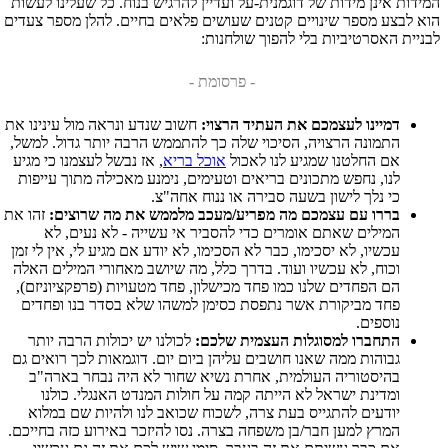
המידות אינן מידות של דוגמנית-על ועדיין להרגיש בנוח. כל שעלינו לעשות
הוא לבצע מספר שינויים קטנים שעושים פלאים בחיים. להלן מספר צעדים
לבניית האסרטיביות בלי להפוך שולחנות:
- פרסומת -
דמיינו לעצמכם את העתיד הרצוי:
חשוב שנדע ונראה מול עינינו את
התמונה הרצויה, הסיכוי שלה כך להתממש הרבה יותר גדול. למשל,
אם החלטנו שמגיע לנו לאכול
אוכל בריא
, אז נבשל לעצמנו כי מגיע
לנו, נחפש מתכונים בריאים וטעימים, נימנע מאכילה מתוך עייפות
כי נלך לישון בשעה סבירה או ננוח אחה"צ.
בררו עם עצמכם מה מפריע/מעכב מלממש את מה שרוצים:
זהו את
המילים שאתם אומרים כדי להסביר אי עשייה - לא נעים, לא
עכשיו, לא יסכימו, כבר לא הסכימו, לא יודע אם מגיע לי, אין לי זמן
וכוח, לא עכשיו ועוד. בדרך כלל, מה שיושב מאחורי המילים האלה
הם הפחדים שלנו כמו פחד מכישלון, פחד מטעויות (פרפקציוניזם),
פחד מביקורת אשר נתפסת כסימן למשהו שלא בסדר בנו ופחדים
נוספים.
התחברו למסוגלות העצמית שלכם:
לכולנו יש יכולות הרבה יותר
גבוהות ממה שאנו חושבים עליהן ביום יום. דוגמאות לכך רואים גם
בהיסטוריה העולמית, אחרת נשיא שחור לא היה נבחר בארה"ב
ומדינת ישראל לא הייתה קמה על חולות המנדט האנגלי. כולנו
יודעים להתגייס בעת צרה, לשכוח שכואב לנו ולהיות שם במלוא
המרץ למען חבר/בן משפחה בצרה. נסו להיזכר באירוע כזה בחייכם.