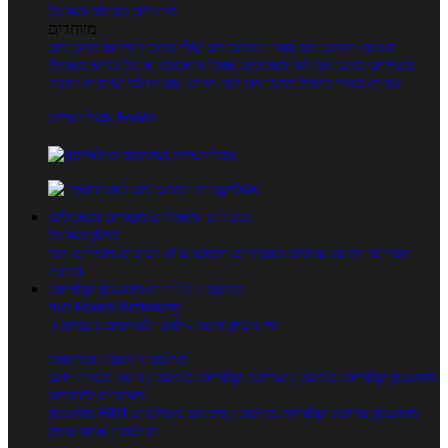
טרנדים בעולם האוכל
מיוחדים
מנתח המתכונים
ספר המתכונים שלי
מתכוני וידאו
מתכונים
עשירים
מתכונים לפי מצרכים
אוכל דיאטטי
אוכל בריא
מאכלי
עדות
ספרי בישול
מתכונים לפי חגים ועונות
לפי שיטות הכנה
אפליקציית Foods
מוצרים ומאכלים
מוצרים ומאכלים
מילון האוכל
תפריטי תזונה
ערכים תזונתיים
חיפוש ע"פ רכיבים
מכילים הכי
הרבה
מחשבון קלוריות
מחשבון קלוריות
מנוי FoodsDictionary
5 ימי ניסיון חינם - לחצו לפרטים נוספים
מחשבוני תזונה ובריאות
מחשבון קלוריות
מחשבון שריפת קלוריות
מחשבון דופק מטרה
יחס
מותניים לירכיים
מחשבון צריכת קלוריות
מחשבון מינונים מומלצים
מחשבון BMI
מחשבון אחוז שומן