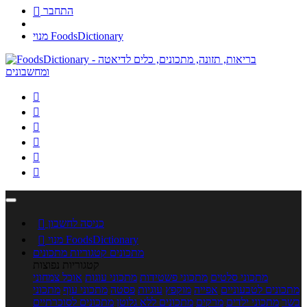
התחבר

מנוי FoodsDictionary






כניסה לחשבון

מנוי FoodsDictionary

מתכונים
קטגוריות מתכונים
קטגוריות נפוצות
מתכוני סלטים
מתכוני פשטידות
מתכוני עוגות
אוכל צמחוני
מתכונים לטבעוניים
אפייה
מוקפץ
עוגיות
פסטה
מתכוני עוף
מתכוני
בשר
מתכוני ילדים
מרקים
מתכונים ללא גלוטן
מתכונים לסוכרתיים