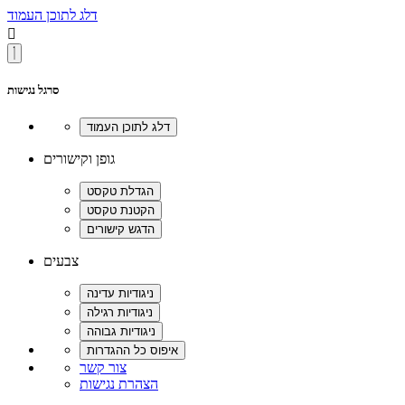
דלג לתוכן העמוד

סרגל נגישות
גופן וקישורים
צבעים
צור קשר
הצהרת נגישות