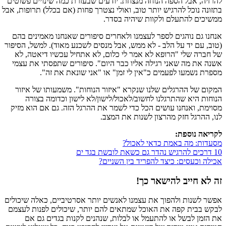
להרזיה, אבל הספה הנוחה מנצחת. יודעים שבעזרת כמה שינויים פשוטים
בתזונה נוכל להרגיש יותר טוב, ואולי נצטרך פחות (אם בכלל) תרופות, אבל
ממשיכים להתעלם ולקוות שיהיה בסדר.
אנחנו גם נוהגים לספר לעצמנו ולאחרים סיפורים שאנחנו מאמינים בהם
(טוב, עם יד על הלב - לא ממש, אבל מנסים לשכנע מאוד). למשל, הסיפור
של חברה שלי "הרופא לא אמר לי כלום, לא אתחיל עכשיו דיאטה, לא
אשנה את מה שאני רגילה אליו כבר היום". סיפורים שתפסתי את עצמי
מספרת נשמעו לפעמים כ"אין לי זמן" או "אני שונאת את זה".
המקום של ההרגלים שלנו שנקרא "איזור הנוחות". משמעותו של איזור
הנוחות היא שהתרגלנו לחשוב/לאכול/לישון/לא לישון וכדומה בצורה
מסוימת, ואנחנו עושים הכל כדי לשמר את ההרגל הזה. גם אם הוא מזיק
לנו, ההרגל חזק מהרצון לשנות את המצב.
לקריאה נוספת:
מסעדות: מה באמת כדאי לאכול?
10 דרכים להרגיש נהדר גם כשאת לובשת בגד ים
אכילה וכעסים: כיצד להפריד בין השניים?
זה לא חייב להישאר כך!
אפשר לשנות ולהפוך את עצמנו לאנשים יותר אסרטיביים, כאלה שיכולים
לבקש בבית קפה את האוכל שמתאים להם יותר, שיכולים לפנות לעצמם
את הזמן לבשל או להתעמל או לבלות, שנהנים לקנות בגדים גם אם