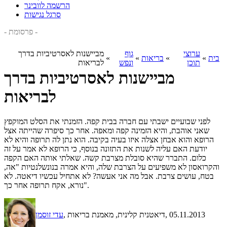
הרשמה לוובינר
סרגל נגישות
- פרסומת -
ערוצי
גוף
מביישנות לאסרטיביות בדרך
בית
»
»
בריאות
»
»
תוכן
ונפש
לבריאות
מביישנות לאסרטיביות בדרך
לבריאות
לפני שבועיים ישבתי עם חברה בבית קפה. הזמנתי את הסלט המוקפץ
שאני אוהבת, והיא הזמינה קפה ומאפה. אחר כך סיפרה שהייתה אצל
הרופא והוא אבחן אצלה איזו בעיה בקיבה. הוא נתן לה תרופה והיא לא
יודעת האם עליה לשנות את התזונה בנוסף, כי הרופא לא אמר על זה
כלום. התברר שהיא סובלת מצרבת קשה. שאלתי אותה האם הקפה
והקרואסון לא משפיעים על הצרבת שלה, והיא אמרה בנונשלנטיות "אה,
בטח, עושים צרבת. אבל מה אני אעשה? לא אתחיל עכשיו דיאטה. לא
נורא, אקח תרופה אחר כך".
, 05.11.2013
, דיאטנית קלינית, מאמנת בריאות
עדי זוסמן