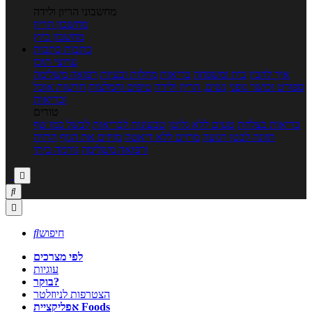
מחשבוני הריון ולידה
מחשבון הריון
מחשבון ביוץ
כתבות
כתבות
ערוצי תוכן
איך להכין
בית ומשפחה
בריאות
מחלות ובעיות
רפואה משלימה
ספורט וכושר גופני
נשים, הריון ולידה
טיפים והמלצות
חדשות אוכל
ובריאות
טורים
בריאות בצלחת
טעים ללא גלוטן
טבעונות לבריאות
לבשל כמו שף
תזונה לבטן רגועה
מרזים ללא דיאטה
מזיזים את הגוף
הרזיה
ורפואה משלימה
גורמה ביתי



חיפוש

לפי מצרכים
עוגיות
בוקר?
הצטרפות לניוזלטר
אפליקציית Foods