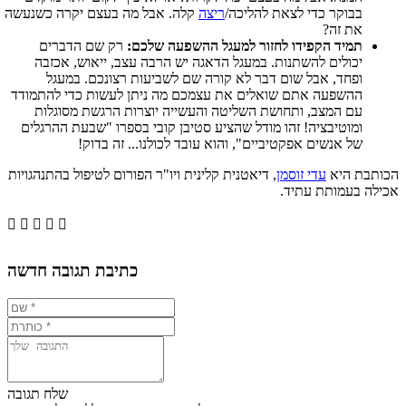
בבוקר כדי לצאת להליכה/
ריצה
קלה. אבל מה בעצם יקרה כשנעשה
את זה?
תמיד הקפידו לחזור למעגל ההשפעה שלכם:
רק שם הדברים
יכולים להשתנות. במעגל הדאגה יש הרבה עצב, ייאוש, אכזבה
ופחד, אבל שום דבר לא קורה שם לשביעות רצונכם. במעגל
ההשפעה אתם שואלים את עצמכם מה ניתן לעשות כדי להתמודד
עם המצב, ותחושת השליטה והעשייה יוצרות הרגשת מסוגלות
ומוטיבציה! זהו מודל שהציע סטיבן קובי בספרו "שבעת ההרגלים
של אנשים אפקטיביים", והוא עובד לכולנו... זה בדוק!
הכותבת היא
עדי זוסמן
, דיאטנית קלינית ויו"ר הפורום לטיפול בהתנהגויות
אכילה בעמותת עתיד.





כתיבת תגובה חדשה
שלח תגובה