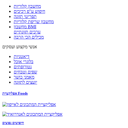
מחשבון קלוריות
חיפוש ע"פ רכיבים
תפריטי תזונה
מחשבון שריפת קלוריות
מחשבון BMI
ערכים תזונתיים
מכילים הכי הרבה
אנשי מקצוע ועסקים
דיאטניות
בלוגרי אוכל
נטורופתים
שפים וטבחים
מאמני כושר
יועצים לתזונה
אפליקציית Foods
חיפושים נפוצים