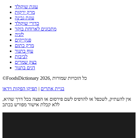
עוגת שוקולד
מרק ירקות
עוגת גבינה
כדורי שוקולד
מתכונים לארוחת בוקר
לזניה
פנקייקים
מרק כתום
עוף בתנור
לביבות
בצק שמרים
דגים בתנור
©FoodsDictionary 2026, כל הזכויות שמורות
בניית אתרים
|
תפיקו הפקות וידאו
אין להעתיק, לשכפל או להדפיס לשם פירסום או הפצה בכל דרך שהיא,
ללא קבלת אישור מפורש בכתב