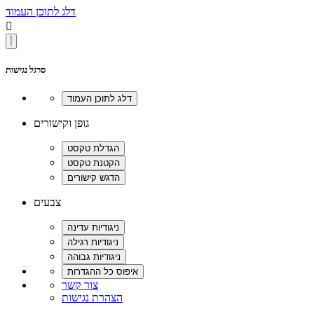
דלג לתוכן העמוד

סרגל נגישות
גופן וקישורים
צבעים
צור קשר
הצהרת נגישות