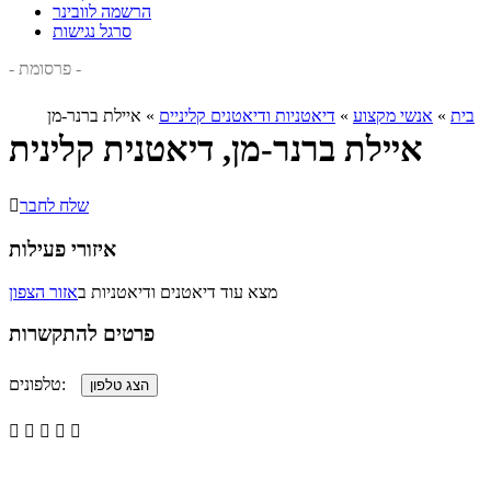
הרשמה לוובינר
סרגל נגישות
- פרסומת -
בית
»
אנשי מקצוע
»
דיאטניות ודיאטנים קליניים
»
איילת ברנר-מן
איילת ברנר-מן, דיאטנית קלינית
שלח לחבר

איזורי פעילות
מצא עוד דיאטנים ודיאטניות ב
אזור הצפון
פרטים להתקשרות
טלפונים:




