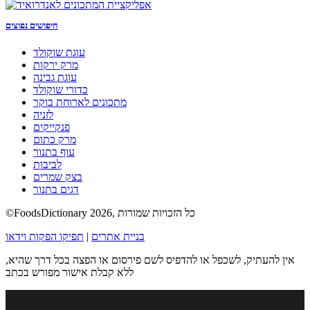
חיפושים נפוצים
עוגת שוקולד
מרק ירקות
עוגת גבינה
כדורי שוקולד
מתכונים לארוחת בוקר
לזניה
פנקייקים
מרק כתום
עוף בתנור
לביבות
בצק שמרים
דגים בתנור
©FoodsDictionary 2026, כל הזכויות שמורות
בניית אתרים
|
תפיקו הפקות וידאו
אין להעתיק, לשכפל או להדפיס לשם פירסום או הפצה בכל דרך שהיא,
ללא קבלת אישור מפורש בכתב