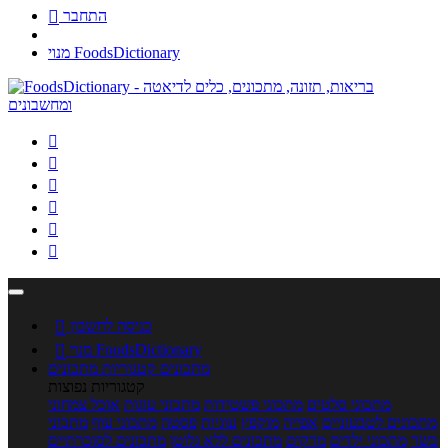
התחבר

מנוי FoodsDictionary






כניסה לחשבון

מנוי FoodsDictionary

מתכונים
קטגוריות מתכונים
קטגוריות נפוצות
מתכוני סלטים
מתכוני פשטידות
מתכוני עוגות
אוכל צמחוני
מתכונים לטבעוניים
אפייה
מוקפץ
עוגיות
פסטה
מתכוני עוף
מתכוני
בשר
מתכוני ילדים
מרקים
מתכונים ללא גלוטן
מתכונים לסוכרתיים