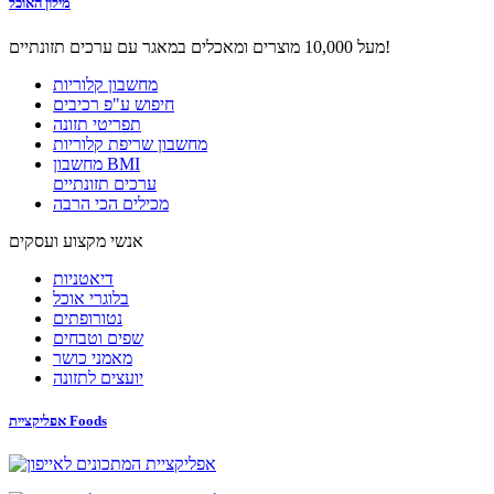
מילון האוכל
מעל 10,000 מוצרים ומאכלים במאגר עם ערכים תזונתיים!
מחשבון קלוריות
חיפוש ע"פ רכיבים
תפריטי תזונה
מחשבון שריפת קלוריות
מחשבון BMI
ערכים תזונתיים
מכילים הכי הרבה
אנשי מקצוע ועסקים
דיאטניות
בלוגרי אוכל
נטורופתים
שפים וטבחים
מאמני כושר
יועצים לתזונה
אפליקציית Foods