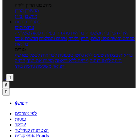
מחשבוני הריון ולידה
מחשבון הריון
מחשבון ביוץ
כתבות
כתבות
ערוצי תוכן
איך להכין
בית ומשפחה
בריאות
מחלות ובעיות
רפואה משלימה
ספורט וכושר גופני
נשים, הריון ולידה
טיפים והמלצות
חדשות אוכל
ובריאות
טורים
בריאות בצלחת
טעים ללא גלוטן
טבעונות לבריאות
לבשל כמו שף
תזונה לבטן רגועה
מרזים ללא דיאטה
מזיזים את הגוף
הרזיה
ורפואה משלימה
גורמה ביתי



חיפוש

לפי מצרכים
עוגיות
בוקר?
הצטרפות לניוזלטר
אפליקציית Foods