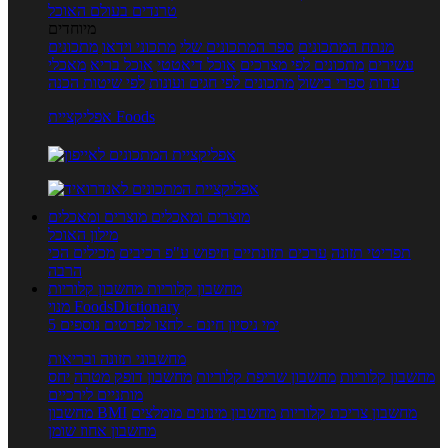
טרנדים בעולם האוכל
מיוחדים
מנתח המתכונים
ספר המתכונים שלי
מתכוני וידאו
מתכונים
עשירים
מתכונים לפי מצרכים
אוכל דיאטטי
אוכל בריא
מאכלי
עדות
ספרי בישול
מתכונים לפי חגים ועונות
לפי שיטות הכנה
אפליקציית Foods
מוצרים ומאכלים
מוצרים ומאכלים
מילון האוכל
תפריטי תזונה
ערכים תזונתיים
חיפוש ע"פ רכיבים
מכילים הכי
הרבה
מחשבון קלוריות
מחשבון קלוריות
מנוי FoodsDictionary
5 ימי ניסיון חינם - לחצו לפרטים נוספים
מחשבוני תזונה ובריאות
מחשבון קלוריות
מחשבון שריפת קלוריות
מחשבון דופק מטרה
יחס
מותניים לירכיים
מחשבון צריכת קלוריות
מחשבון מינונים מומלצים
מחשבון BMI
מחשבון אחוז שומן