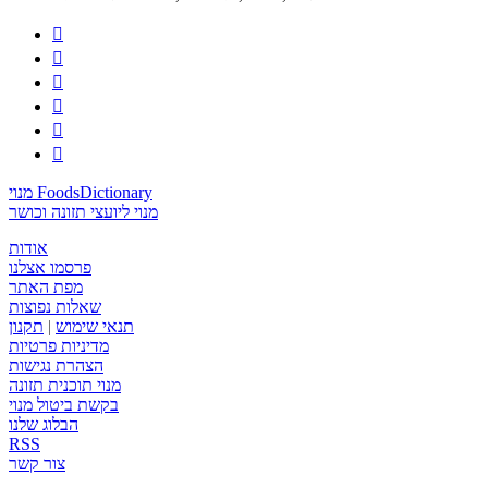






מנוי FoodsDictionary
מנוי ליועצי תזונה וכושר
אודות
פרסמו אצלנו
מפת האתר
שאלות נפוצות
תנאי שימוש
|
תקנון
מדיניות פרטיות
הצהרת נגישות
מנוי תוכנית תזונה
בקשת ביטול מנוי
הבלוג שלנו
RSS
צור קשר