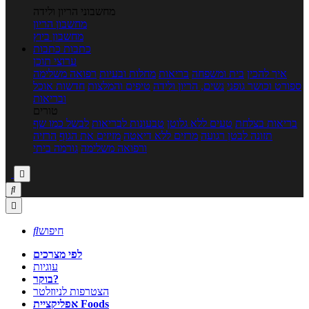
מחשבוני הריון ולידה
מחשבון הריון
מחשבון ביוץ
כתבות
כתבות
ערוצי תוכן
איך להכין
בית ומשפחה
בריאות
מחלות ובעיות
רפואה משלימה
ספורט וכושר גופני
נשים, הריון ולידה
טיפים והמלצות
חדשות אוכל
ובריאות
טורים
בריאות בצלחת
טעים ללא גלוטן
טבעונות לבריאות
לבשל כמו שף
תזונה לבטן רגועה
מרזים ללא דיאטה
מזיזים את הגוף
הרזיה
ורפואה משלימה
גורמה ביתי



חיפוש

לפי מצרכים
עוגיות
בוקר?
הצטרפות לניוזלטר
אפליקציית Foods