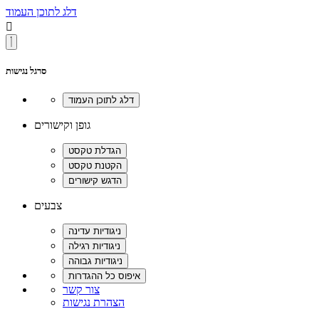
דלג לתוכן העמוד

סרגל נגישות
גופן וקישורים
צבעים
צור קשר
הצהרת נגישות