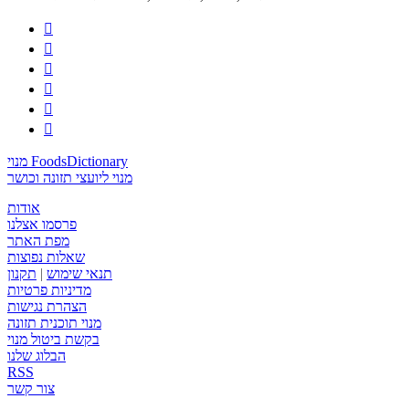






מנוי FoodsDictionary
מנוי ליועצי תזונה וכושר
אודות
פרסמו אצלנו
מפת האתר
שאלות נפוצות
תנאי שימוש
|
תקנון
מדיניות פרטיות
הצהרת נגישות
מנוי תוכנית תזונה
בקשת ביטול מנוי
הבלוג שלנו
RSS
צור קשר