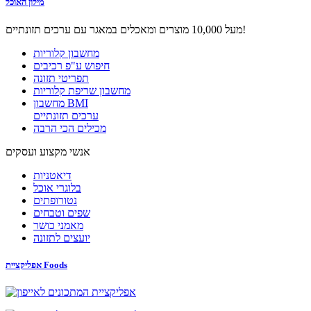
מילון האוכל
מעל 10,000 מוצרים ומאכלים במאגר עם ערכים תזונתיים!
מחשבון קלוריות
חיפוש ע"פ רכיבים
תפריטי תזונה
מחשבון שריפת קלוריות
מחשבון BMI
ערכים תזונתיים
מכילים הכי הרבה
אנשי מקצוע ועסקים
דיאטניות
בלוגרי אוכל
נטורופתים
שפים וטבחים
מאמני כושר
יועצים לתזונה
אפליקציית Foods