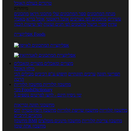
טרנדים בעולם האוכל
מיוחדים
מנתח המתכונים
ספר המתכונים שלי
מתכוני וידאו
מתכונים
עשירים
מתכונים לפי מצרכים
אוכל דיאטטי
אוכל בריא
מאכלי
עדות
ספרי בישול
מתכונים לפי חגים ועונות
לפי שיטות הכנה
אפליקציית Foods
מוצרים ומאכלים
מוצרים ומאכלים
מילון האוכל
תפריטי תזונה
ערכים תזונתיים
חיפוש ע"פ רכיבים
מכילים הכי
הרבה
מחשבון קלוריות
מחשבון קלוריות
מנוי FoodsDictionary
5 ימי ניסיון חינם - לחצו לפרטים נוספים
מחשבוני תזונה ובריאות
מחשבון קלוריות
מחשבון שריפת קלוריות
מחשבון דופק מטרה
יחס
מותניים לירכיים
מחשבון צריכת קלוריות
מחשבון מינונים מומלצים
מחשבון BMI
מחשבון אחוז שומן