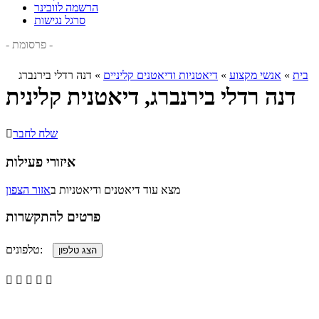
הרשמה לוובינר
סרגל נגישות
- פרסומת -
בית
»
אנשי מקצוע
»
דיאטניות ודיאטנים קליניים
»
דנה רדלי בירנברג
דנה רדלי בירנברג, דיאטנית קלינית
שלח לחבר

איזורי פעילות
מצא עוד דיאטנים ודיאטניות ב
אזור הצפון
פרטים להתקשרות
טלפונים:




