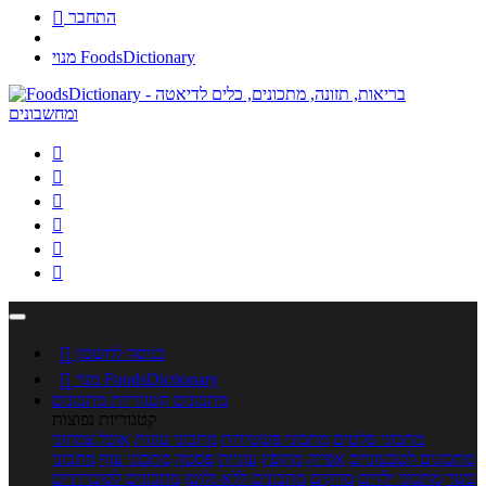
התחבר

מנוי FoodsDictionary






כניסה לחשבון

מנוי FoodsDictionary

מתכונים
קטגוריות מתכונים
קטגוריות נפוצות
מתכוני סלטים
מתכוני פשטידות
מתכוני עוגות
אוכל צמחוני
מתכונים לטבעוניים
אפייה
מוקפץ
עוגיות
פסטה
מתכוני עוף
מתכוני
בשר
מתכוני ילדים
מרקים
מתכונים ללא גלוטן
מתכונים לסוכרתיים