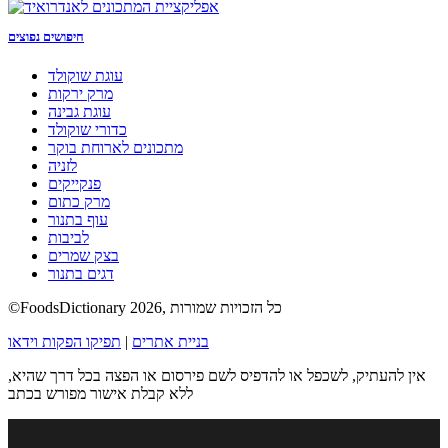
חיפושים נפוצים
עוגת שוקולד
מרק ירקות
עוגת גבינה
כדורי שוקולד
מתכונים לארוחת בוקר
לזניה
פנקייקים
מרק כתום
עוף בתנור
לביבות
בצק שמרים
דגים בתנור
©FoodsDictionary 2026, כל הזכויות שמורות
בניית אתרים
|
תפיקו הפקות וידאו
אין להעתיק, לשכפל או להדפיס לשם פירסום או הפצה בכל דרך שהיא,
ללא קבלת אישור מפורש בכתב