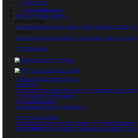
כניסה לחשבון

מנוי FoodsDictionary

מתכונים
קטגוריות מתכונים
קטגוריות נפוצות
קים
מתכונים ללא גלוטן
מתכונים לסוכרתיים
טרנדים בעולם האוכל
מיוחדים
מאכלי עדות
ספרי בישול
מתכונים לפי חגים ועונות
לפי שיטות הכנה
אפליקציית Foods
מוצרים ומאכלים
מוצרים ומאכלים
מילון האוכל
פריטי תזונה
ערכים תזונתיים
חיפוש ע"פ רכיבים
מכילים הכי הרבה
מחשבון קלוריות
מחשבון קלוריות
מנוי FoodsDictionary
5 ימי ניסיון חינם - לחצו לפרטים נוספים
מחשבוני תזונה ובריאות
ת
מחשבון שריפת קלוריות
מחשבון דופק מטרה
יחס מותניים לירכיים
 קלוריות
מחשבון מינונים מומלצים
מחשבון אחוז שומן
מחשבון BMI