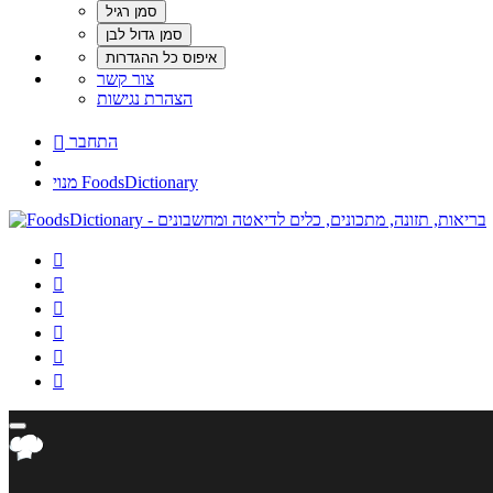
צור קשר
הצהרת נגישות
התחבר

מנוי FoodsDictionary





