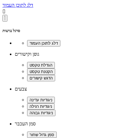
דלג לתוכן העמוד

סרגל נגישות
גופן וקישורים
צבעים
סמן העכבר