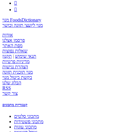


מנוי FoodsDictionary
מנוי ליועצי תזונה וכושר
אודות
פרסמו אצלנו
מפת האתר
שאלות נפוצות
תנאי שימוש
|
תקנון
מדיניות פרטיות
הצהרת נגישות
מנוי תוכנית תזונה
בקשת ביטול מנוי
הבלוג שלנו
RSS
צור קשר
קטגוריות מתכונים
מתכוני סלטים
מתכוני פשטידות
מתכוני עוגות