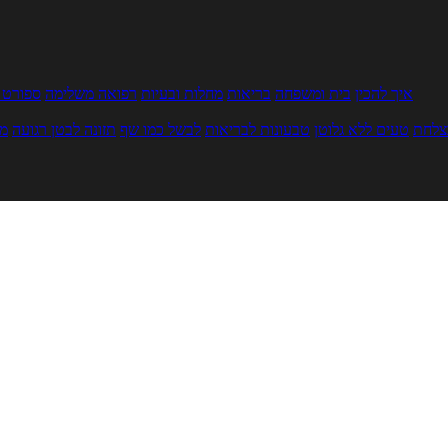
איך להכין
בית ומשפחה
בריאות
מחלות ובעיות
רפואה משלימה
ספורט ו
צלחת
טעים ללא גלוטן
טבעונות לבריאות
לבשל כמו שף
תזונה לבטן רגועה
מר