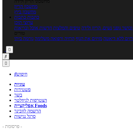
מחשבוני הריון ולידה
מחשבון הריון
מחשבון ביוץ
כתבות
כתבות
ערוצי תוכן
כושר גופני
נשים, הריון ולידה
טיפים והמלצות
חדשות אוכל ובריאות
טורים
זים ללא דיאטה
מזיזים את הגוף
הרזיה ורפואה משלימה
גורמה ביתי



חיפוש

עוגיות
פשטידות
בשר
הצטרפות לניוזלטר
אפליקציית Foods
הרשמה לוובינר
סרגל נגישות
- פרסומת -