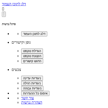
דלג לתוכן העמוד

סרגל נגישות
גופן וקישורים
צבעים
צור קשר
הצהרת נגישות