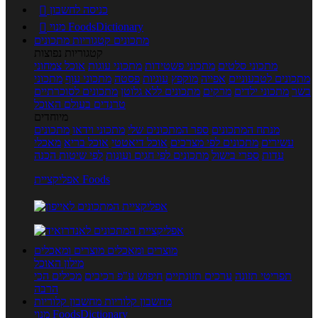
כניסה לחשבון

מנוי FoodsDictionary

מתכונים
קטגוריות מתכונים
קטגוריות נפוצות
מתכוני סלטים
מתכוני פשטידות
מתכוני עוגות
אוכל צמחוני
מתכונים לטבעוניים
אפייה
מוקפץ
עוגיות
פסטה
מתכוני עוף
מתכוני
בשר
מתכוני ילדים
מרקים
מתכונים ללא גלוטן
מתכונים לסוכרתיים
טרנדים בעולם האוכל
מיוחדים
מנתח המתכונים
ספר המתכונים שלי
מתכוני וידאו
מתכונים
עשירים
מתכונים לפי מצרכים
אוכל דיאטטי
אוכל בריא
מאכלי
עדות
ספרי בישול
מתכונים לפי חגים ועונות
לפי שיטות הכנה
אפליקציית Foods
מוצרים ומאכלים
מוצרים ומאכלים
מילון האוכל
תפריטי תזונה
ערכים תזונתיים
חיפוש ע"פ רכיבים
מכילים הכי
הרבה
מחשבון קלוריות
מחשבון קלוריות
מנוי FoodsDictionary