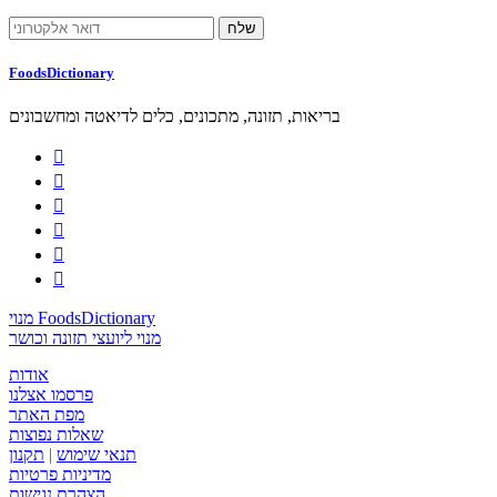
FoodsDictionary
בריאות, תזונה, מתכונים, כלים לדיאטה ומחשבונים






מנוי FoodsDictionary
מנוי ליועצי תזונה וכושר
אודות
פרסמו אצלנו
מפת האתר
שאלות נפוצות
תנאי שימוש
|
תקנון
מדיניות פרטיות
הצהרת נגישות