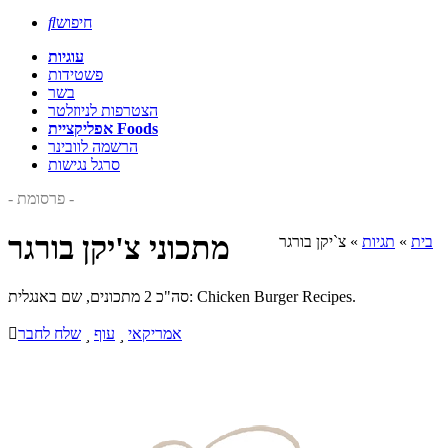
חיפוש

עוגיות
פשטידות
בשר
הצטרפות לניוזלטר
אפליקציית Foods
הרשמה לוובינר
סרגל נגישות
- פרסומת -
מתכוני צ'יקן בורגר
בית
»
תגיות
»
צ`יקן בורגר
סה"כ 2 מתכונים, שם באנגלית: Chicken Burger Recipes.
אמריקאי

עוף

שלח לחבר
