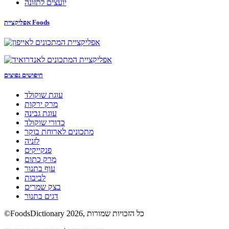
יועצים לתזונה
אפליקציית Foods
חיפושים נפוצים
עוגת שוקולד
מרק ירקות
עוגת גבינה
כדורי שוקולד
מתכונים לארוחת בוקר
לזניה
פנקייקים
מרק כתום
עוף בתנור
לביבות
בצק שמרים
דגים בתנור
©FoodsDictionary 2026, כל הזכויות שמורות