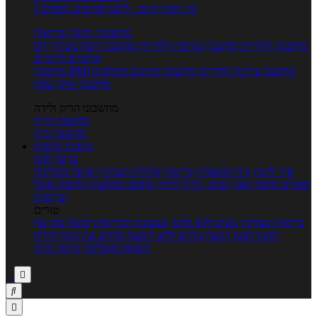
5 ימי ניסיון חינם - לחצו לפרטים נוספים
מחשבוני תזונה ובריאות
מחשבון קלוריות
מחשבון שריפת קלוריות
מחשבון דופק מטרה
יחס
מותניים לירכיים
מחשבון צריכת קלוריות
מחשבון מינונים מומלצים
מחשבון BMI
מחשבון אחוז שומן
מחשבוני הריון ולידה
מחשבון הריון
מחשבון ביוץ
כתבות
כתבות
ערוצי תוכן
איך להכין
בית ומשפחה
בריאות
מחלות ובעיות
רפואה משלימה
ספורט וכושר גופני
נשים, הריון ולידה
טיפים והמלצות
חדשות אוכל
ובריאות
טורים
בריאות בצלחת
טעים ללא גלוטן
טבעונות לבריאות
לבשל כמו שף
תזונה לבטן רגועה
מרזים ללא דיאטה
מזיזים את הגוף
הרזיה
ורפואה משלימה
גורמה ביתי


