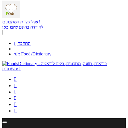
אפליקציית המתכונים!
להורדה בחינם
לחצו כאן
התחבר

מנוי FoodsDictionary





