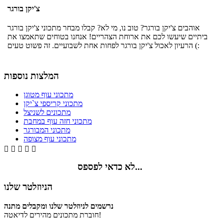
צ'יקן בורגר
אוהבים צ'יקן בורגר? טוב נו, מי לא? קבלו מבחר מתכוני צ'יקן בורגר
ביתיים שיעשו לכם את ארוחת הצהריים! אנחנו בטוחים שתאמצו את
הרעיון לאכול צ'יקן בורגר לפחות אחת לשבועיים. זה פשוט טעים (:
המלצות נוספות
מתכוני עוף מטוגן
מתכוני קריספי צ`יקן
מתכונים לשניצל
מתכוני חזה עוף במחבת
מתכוני המבורגר
מתכוני עוף מצופה





לא כדאי לפספס...
הניוזלטר שלנו
נרשמים לניוזלטר שלנו ומקבלים מתנה
חוברת מתכונים מהירים לדיאטה!