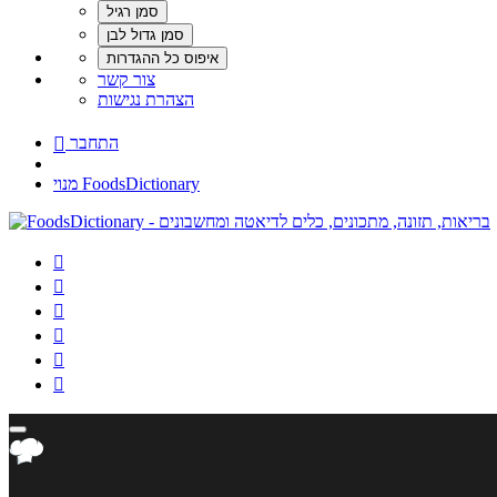
צור קשר
הצהרת נגישות
התחבר

מנוי FoodsDictionary





