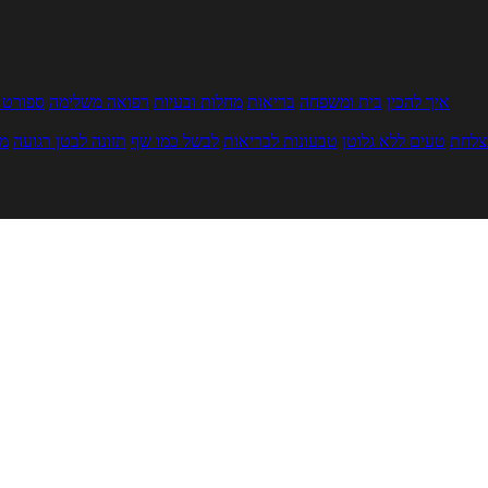
איך להכין
בית ומשפחה
בריאות
מחלות ובעיות
רפואה משלימה
ספורט ו
צלחת
טעים ללא גלוטן
טבעונות לבריאות
לבשל כמו שף
תזונה לבטן רגועה
מר