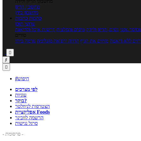
מחשבוני הריון ולידה
מחשבון הריון
מחשבון ביוץ
כתבות
כתבות
ערוצי תוכן
כושר גופני
נשים, הריון ולידה
טיפים והמלצות
חדשות אוכל ובריאות
טורים
זים ללא דיאטה
מזיזים את הגוף
הרזיה ורפואה משלימה
גורמה ביתי



חיפוש

לפי מצרכים
עוגיות
בוקר?
הצטרפות לניוזלטר
אפליקציית Foods
הרשמה לוובינר
סרגל נגישות
- פרסומת -