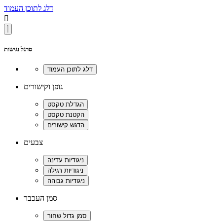
דלג לתוכן העמוד

סרגל נגישות
גופן וקישורים
צבעים
סמן העכבר