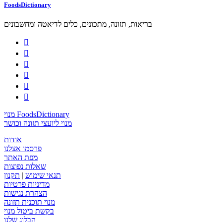
FoodsDictionary
בריאות, תזונה, מתכונים, כלים לדיאטה ומחשבונים






מנוי FoodsDictionary
מנוי ליועצי תזונה וכושר
אודות
פרסמו אצלנו
מפת האתר
שאלות נפוצות
תנאי שימוש
|
תקנון
מדיניות פרטיות
הצהרת נגישות
מנוי תוכנית תזונה
בקשת ביטול מנוי
הבלוג שלנו