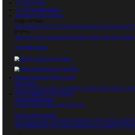
כניסה לחשבון

מנוי FoodsDictionary

מתכונים
קטגוריות מתכונים
קטגוריות נפוצות
קים
מתכונים ללא גלוטן
מתכונים לסוכרתיים
טרנדים בעולם האוכל
מיוחדים
מאכלי עדות
ספרי בישול
מתכונים לפי חגים ועונות
לפי שיטות הכנה
אפליקציית Foods
מוצרים ומאכלים
מוצרים ומאכלים
מילון האוכל
פריטי תזונה
ערכים תזונתיים
חיפוש ע"פ רכיבים
מכילים הכי הרבה
מחשבון קלוריות
מחשבון קלוריות
מנוי FoodsDictionary
5 ימי ניסיון חינם - לחצו לפרטים נוספים
מחשבוני תזונה ובריאות
ת
מחשבון שריפת קלוריות
מחשבון דופק מטרה
יחס מותניים לירכיים
 קלוריות
מחשבון מינונים מומלצים
מחשבון אחוז שומן
מחשבון BMI