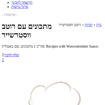
הרשמה לוובינר
סרגל נגישות
- פרסומת -
מתכונים עם רוטב
בית
»
תגיות
»
רוטב ווסטרשייר
ווסטרשייר
סה"כ 1 מתכונים, שם באנגלית: Recipes with Worcestershire Sauce.
שלח לחבר

