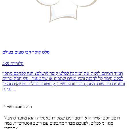
סלט קיסר הכי טעים בעולם
439 קלוריות
תמיד רציתם לגלות את המתכון לסלט קיסר מושלם? הנה לפניכם מתכון
לסלט קיסר קל להכנה והכי טעים שתכינו או שתטעמו - עלי חסה טריים
ורעננים עם שום, מיונז, רוטב ווסטרשייר, קרוטונים גדולים ומפנקים והמון
גבינת...
רוטב ווסטרשייר
רוטב ווסטרשייר הוא רוטב דגים שמקורו באנגליה והוא מיועד לתיבול
מגוון מאכלים. לפניכם מבחר מתכונים עם רוטב ווסטרשייר. במה
תבחרו?