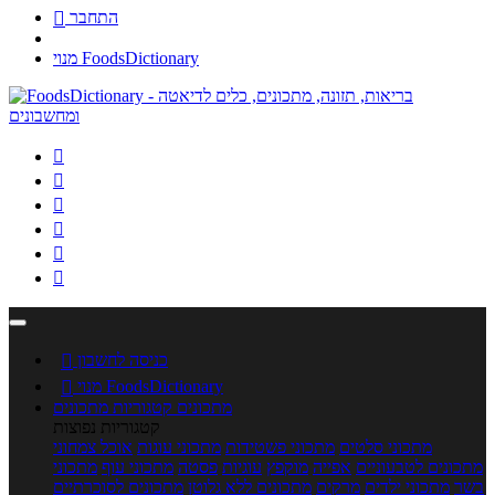
התחבר

מנוי FoodsDictionary






כניסה לחשבון

מנוי FoodsDictionary

מתכונים
קטגוריות מתכונים
קטגוריות נפוצות
מתכוני סלטים
מתכוני פשטידות
מתכוני עוגות
אוכל צמחוני
מתכונים לטבעוניים
אפייה
מוקפץ
עוגיות
פסטה
מתכוני עוף
מתכוני
בשר
מתכוני ילדים
מרקים
מתכונים ללא גלוטן
מתכונים לסוכרתיים