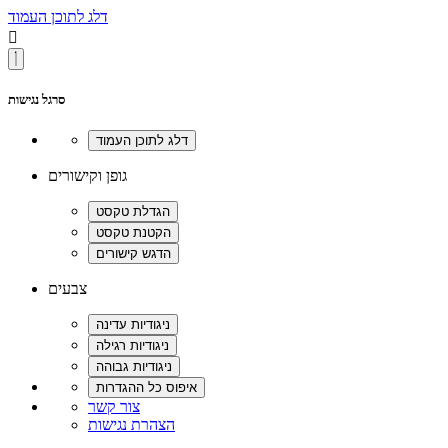
דלג לתוכן העמוד

סרגל נגישות
גופן וקישורים
צבעים
צור קשר
הצהרת נגישות