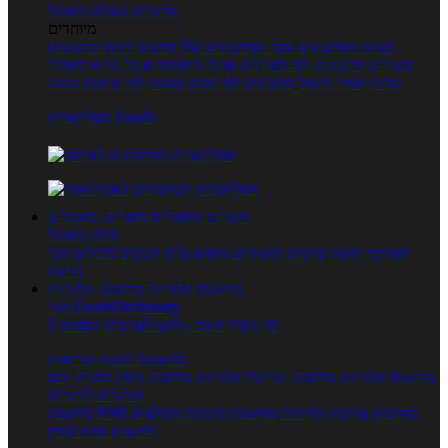
טרנדים בעולם האוכל
מיוחדים
מנתח המתכונים
ספר המתכונים שלי
מתכוני וידאו
מתכונים
עשירים
מתכונים לפי מצרכים
אוכל דיאטטי
אוכל בריא
מאכלי
עדות
ספרי בישול
מתכונים לפי חגים ועונות
לפי שיטות הכנה
אפליקציית Foods
מוצרים ומאכלים
מוצרים ומאכלים
מילון האוכל
תפריטי תזונה
ערכים תזונתיים
חיפוש ע"פ רכיבים
מכילים הכי
הרבה
מחשבון קלוריות
מחשבון קלוריות
מנוי FoodsDictionary
5 ימי ניסיון חינם - לחצו לפרטים נוספים
מחשבוני תזונה ובריאות
מחשבון קלוריות
מחשבון שריפת קלוריות
מחשבון דופק מטרה
יחס
מותניים לירכיים
מחשבון צריכת קלוריות
מחשבון מינונים מומלצים
מחשבון BMI
מחשבון אחוז שומן