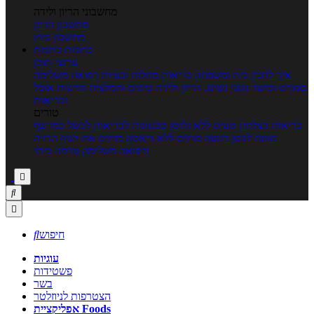
מחשבוני הריון ולידה
מחשבון הריון
מחשבון ביוץ
כתבות
כתבות
ערוצי תוכן
איך להכין
בית ומשפחה
בריאות
מחלות ובעיות
רפואה משלימה
ספורט וכושר גופני
נשים, הריון ולידה
טיפים והמלצות
חדשות אוכל
ובריאות
טורים
בריאות בצלחת
טעים ללא גלוטן
טבעונות לבריאות
לבשל כמו שף
תזונה לבטן רגועה
מרזים ללא דיאטה
מזיזים את הגוף
הרזיה
ורפואה משלימה
גורמה ביתי



חיפוש

עוגיות
פשטידות
בשר
הצטרפות לניוזלטר
אפליקציית Foods