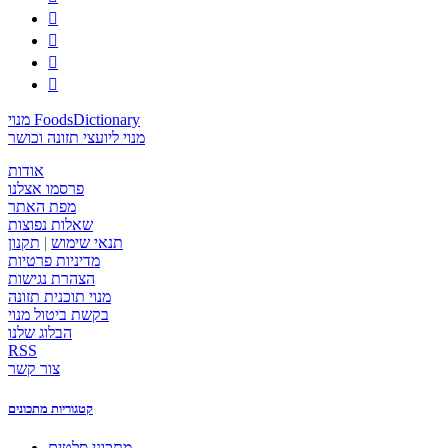




מנוי FoodsDictionary
מנוי ליועצי תזונה וכושר
אודות
פרסמו אצלנו
מפת האתר
שאלות נפוצות
תנאי שימוש
|
תקנון
מדיניות פרטיות
הצהרת נגישות
מנוי תוכנית תזונה
בקשת ביטול מנוי
הבלוג שלנו
RSS
צור קשר
קטגוריות מתכונים
מתכוני סלטים