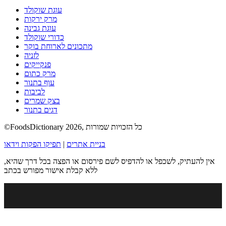
עוגת שוקולד
מרק ירקות
עוגת גבינה
כדורי שוקולד
מתכונים לארוחת בוקר
לזניה
פנקייקים
מרק כתום
עוף בתנור
לביבות
בצק שמרים
דגים בתנור
©FoodsDictionary 2026, כל הזכויות שמורות
בניית אתרים
|
תפיקו הפקות וידאו
אין להעתיק, לשכפל או להדפיס לשם פירסום או הפצה בכל דרך שהיא,
ללא קבלת אישור מפורש בכתב