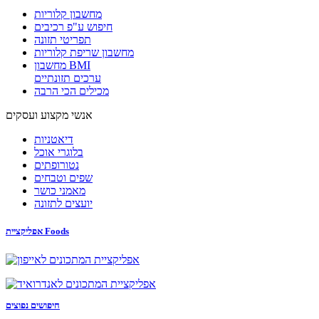
מחשבון קלוריות
חיפוש ע"פ רכיבים
תפריטי תזונה
מחשבון שריפת קלוריות
מחשבון BMI
ערכים תזונתיים
מכילים הכי הרבה
אנשי מקצוע ועסקים
דיאטניות
בלוגרי אוכל
נטורופתים
שפים וטבחים
מאמני כושר
יועצים לתזונה
אפליקציית Foods
חיפושים נפוצים